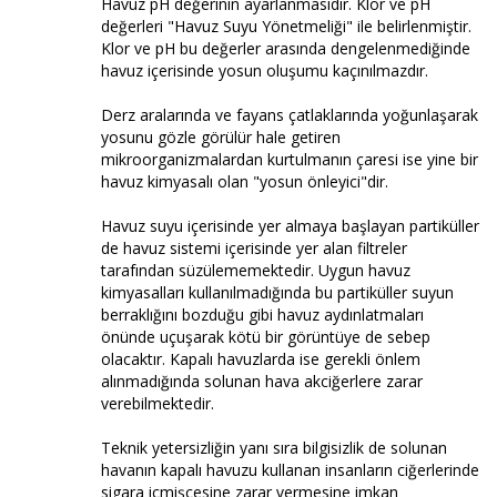
Havuz pH değerinin ayarlanmasıdır. Klor ve pH
değerleri "Havuz Suyu Yönetmeliği" ile belirlenmiştir.
Klor ve pH bu değerler arasında dengelenmediğinde
havuz içerisinde yosun oluşumu kaçınılmazdır.
Derz aralarında ve fayans çatlaklarında yoğunlaşarak
yosunu gözle görülür hale getiren
mikroorganizmalardan kurtulmanın çaresi ise yine bir
havuz kimyasalı olan "yosun önleyici"dir.
Havuz suyu içerisinde yer almaya başlayan partiküller
de havuz sistemi içerisinde yer alan filtreler
tarafından süzülememektedir. Uygun havuz
kimyasalları kullanılmadığında bu partiküller suyun
berraklığını bozduğu gibi havuz aydınlatmaları
önünde uçuşarak kötü bir görüntüye de sebep
olacaktır. Kapalı havuzlarda ise gerekli önlem
alınmadığında solunan hava akciğerlere zarar
verebilmektedir.
Teknik yetersizliğin yanı sıra bilgisizlik de solunan
havanın kapalı havuzu kullanan insanların ciğerlerinde
sigara içmişcesine zarar vermesine imkan