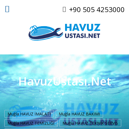
+90 505 4253000
HavuzUstası.Net
Muğla HAVUZ İMALATI
Muğla HAVUZ BAKIMI
Muğla HAVUZ TEMİZLİĞİ
Muğla HAVUZ TEKNİK SERVİS