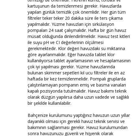
kartuşunun da temizlenmesi gerekir. Havuzlarda
yapılan günlük temizlik çok önemlidir. Her gün tüm
filtreler teker teker 20 dakika süre ile ters çıkama
yapılmalıdır. Yüzme havuzları için sirkülasyon
pompaları 24 saat çalışmalıdır. Hafta bir gün havuz
müsait olduğunda dinlendirilmelidir. Havuz test kitleri
ile suyu pH ve CI değerlerinin ölçülmesi
gerekmektedir. Klor değeri havuzdaki su miktarına
göre ayarlanmalıdır. Eğer havuzda tablet klor
kullanılıyorsa tablet ayarlamasının ve hesaplamasının
çok iyi yapılması gerekir. Yüzme havuzlarında
bulunan skimmer sepetleri kıl ucu filtreler ile en az
haftada bir kez temizlenmelidir. Pompalı gruplarda
çalıştırılamayan pompanın emiş ve basma vanaları
kapalı pozisyonda tutulmalıdır. Havuz bakımı teknik
olarak düzgün yapılırsa daha uzun vadede ve sağlıklı
bir şekilde kullanılabilir.
Bahçenize kurulumunu yaptığınız havuzun uzun yıllar
dayanıklı olması için gerekli havuz teknik servisi ve
bakımının sağlanması gerekir. Havuz kurulumundan
sonra havuzunuzu güvenli ve hijyenik olarak