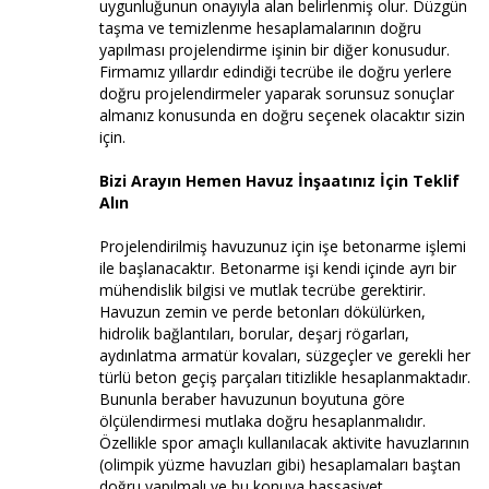
uygunluğunun onayıyla alan belirlenmiş olur. Düzgün
taşma ve temizlenme hesaplamalarının doğru
yapılması projelendirme işinin bir diğer konusudur.
Firmamız yıllardır edindiği tecrübe ile doğru yerlere
doğru projelendirmeler yaparak sorunsuz sonuçlar
almanız konusunda en doğru seçenek olacaktır sizin
için.
Bizi Arayın Hemen Havuz İnşaatınız İçin Teklif
Alın
Projelendirilmiş havuzunuz için işe betonarme işlemi
ile başlanacaktır. Betonarme işi kendi içinde ayrı bir
mühendislik bilgisi ve mutlak tecrübe gerektirir.
Havuzun zemin ve perde betonları dökülürken,
hidrolik bağlantıları, borular, deşarj rögarları,
aydınlatma armatür kovaları, süzgeçler ve gerekli her
türlü beton geçiş parçaları titizlikle hesaplanmaktadır.
Bununla beraber havuzunun boyutuna göre
ölçülendirmesi mutlaka doğru hesaplanmalıdır.
Özellikle spor amaçlı kullanılacak aktivite havuzlarının
(olimpik yüzme havuzları gibi) hesaplamaları baştan
doğru yapılmalı ve bu konuya hassasiyet