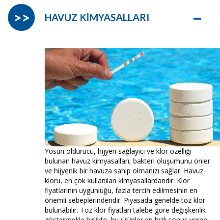
–
>>
HAVUZ KİMYASALLARI
Yosun öldürücü, hijyen sağlayıcı ve klor özelliği
bulunan havuz kimyasalları, bakteri oluşumunu önler
ve hijyenik bir havuza sahip olmanızı sağlar. Havuz
kloru, en çok kullanılan kimyasallardandır. Klor
fiyatlarının uygunluğu, fazla tercih edilmesinin en
önemli sebeplerindendir. Piyasada genelde toz klor
bulunabilir. Toz klor fiyatları talebe göre değişkenlik
göstermekle birlikte, bu ürünler en hızlı sonuç veren