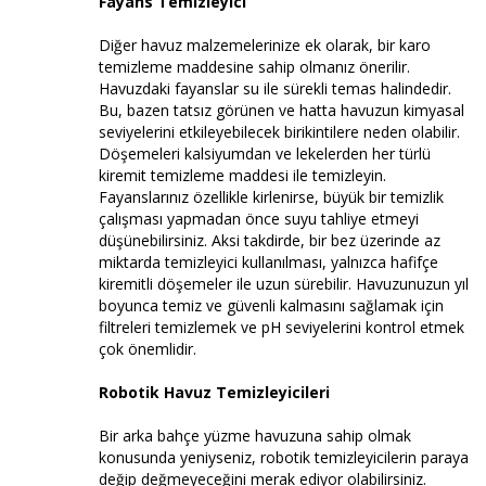
Fayans Temizleyici
Diğer havuz malzemelerinize ek olarak, bir karo
temizleme maddesine sahip olmanız önerilir.
Havuzdaki fayanslar su ile sürekli temas halindedir.
Bu, bazen tatsız görünen ve hatta havuzun kimyasal
seviyelerini etkileyebilecek birikintilere neden olabilir.
Döşemeleri kalsiyumdan ve lekelerden her türlü
kiremit temizleme maddesi ile temizleyin.
Fayanslarınız özellikle kirlenirse, büyük bir temizlik
çalışması yapmadan önce suyu tahliye etmeyi
düşünebilirsiniz. Aksi takdirde, bir bez üzerinde az
miktarda temizleyici kullanılması, yalnızca hafifçe
kiremitli döşemeler ile uzun sürebilir. Havuzunuzun yıl
boyunca temiz ve güvenli kalmasını sağlamak için
filtreleri temizlemek ve pH seviyelerini kontrol etmek
çok önemlidir.
Robotik Havuz Temizleyicileri
Bir arka bahçe yüzme havuzuna sahip olmak
konusunda yeniyseniz, robotik temizleyicilerin paraya
değip değmeyeceğini merak ediyor olabilirsiniz.