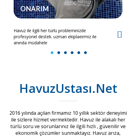
ONARIM
Havuz ile ilgili her türlü probleminizde
Es
profesyonel destek. uzman ekiplaeirmiz ile
bi
anında müdahele
1
2
3
4
5
6
HavuzUstası.Net
2016 yılında açılan firmamız 10 yıllık sektör deneyimi
ile sizlere hizmet vermektedir. Havuz ile alakalı her
türlü soru ve sorunlarınız ile ilgili hızlı , güvenilir ve
ekonomik çözümler sunmaktayız. Havuz arıza,