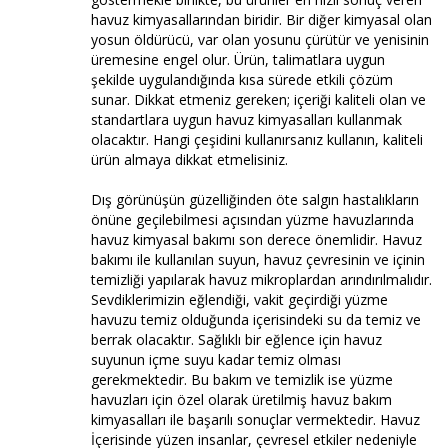
havuz kimyasallarından biridir. Bir diğer kimyasal olan
yosun öldürücü, var olan yosunu çürütür ve yenisinin
üremesine engel olur. Ürün, talimatlara uygun
şekilde uygulandığında kısa sürede etkili çözüm
sunar. Dikkat etmeniz gereken; içeriği kaliteli olan ve
standartlara uygun havuz kimyasalları kullanmak
olacaktır. Hangi çeşidini kullanırsanız kullanın, kaliteli
ürün almaya dikkat etmelisiniz.
Dış görünüşün güzelliğinden öte salgın hastalıkların
önüne geçilebilmesi açısından yüzme havuzlarında
havuz kimyasal bakımı son derece önemlidir. Havuz
bakımı ile kullanılan suyun, havuz çevresinin ve içinin
temizliği yapılarak havuz mikroplardan arındırılmalıdır.
Sevdiklerimizin eğlendiği, vakit geçirdiği yüzme
havuzu temiz olduğunda içerisindeki su da temiz ve
berrak olacaktır. Sağlıklı bir eğlence için havuz
suyunun içme suyu kadar temiz olması
gerekmektedir. Bu bakım ve temizlik ise yüzme
havuzları için özel olarak üretilmiş havuz bakım
kimyasalları ile başarılı sonuçlar vermektedir. Havuz
İçerisinde yüzen insanlar, çevresel etkiler nedeniyle