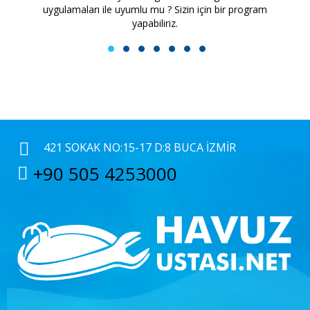
uygulamaları ile uyumlu mu ? Sizin için bir program
yapabiliriz.
1
2
3
4
5
6
7
421 SOKAK NO:15-17 D:8 BUCA İZMIR
+90 505 4253000