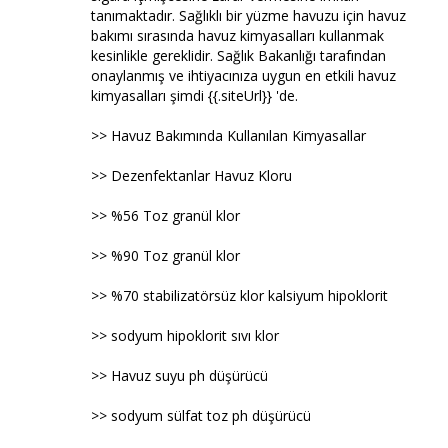
tanımaktadır. Sağlıklı bir yüzme havuzu için havuz
bakımı sırasında havuz kimyasalları kullanmak
kesinlikle gereklidir. Sağlık Bakanlığı tarafından
onaylanmış ve ihtiyacınıza uygun en etkili havuz
kimyasalları şimdi {{.siteUrl}} 'de.
>> Havuz Bakımında Kullanılan Kimyasallar
>> Dezenfektanlar Havuz Kloru
>> %56 Toz granül klor
>> %90 Toz granül klor
>> %70 stabilizatörsüz klor kalsiyum hipoklorit
>> sodyum hipoklorit sıvı klor
>> Havuz suyu ph düşürücü
>> sodyum sülfat toz ph düşürücü