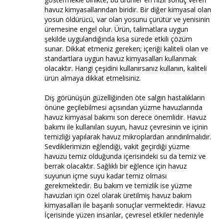
havuz kimyasallarından biridir. Bir diğer kimyasal olan
yosun öldürücü, var olan yosunu çürütür ve yenisinin
üremesine engel olur. Ürün, talimatlara uygun
şekilde uygulandığında kısa sürede etkili çözüm
sunar. Dikkat etmeniz gereken; içeriği kaliteli olan ve
standartlara uygun havuz kimyasalları kullanmak
olacaktır. Hangi çeşidini kullanırsanız kullanın, kaliteli
ürün almaya dikkat etmelisiniz.
Dış görünüşün güzelliğinden öte salgın hastalıkların
önüne geçilebilmesi açısından yüzme havuzlarında
havuz kimyasal bakımı son derece önemlidir. Havuz
bakımı ile kullanılan suyun, havuz çevresinin ve içinin
temizliği yapılarak havuz mikroplardan arındırılmalıdır.
Sevdiklerimizin eğlendiği, vakit geçirdiği yüzme
havuzu temiz olduğunda içerisindeki su da temiz ve
berrak olacaktır. Sağlıklı bir eğlence için havuz
suyunun içme suyu kadar temiz olması
gerekmektedir. Bu bakım ve temizlik ise yüzme
havuzları için özel olarak üretilmiş havuz bakım
kimyasalları ile başarılı sonuçlar vermektedir. Havuz
İçerisinde yüzen insanlar, çevresel etkiler nedeniyle