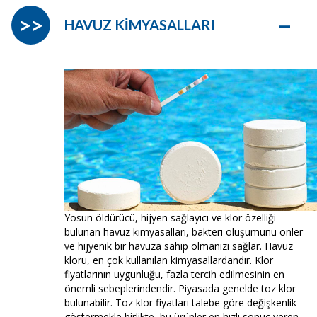
–
>>
HAVUZ KİMYASALLARI
Yosun öldürücü, hijyen sağlayıcı ve klor özelliği
bulunan havuz kimyasalları, bakteri oluşumunu önler
ve hijyenik bir havuza sahip olmanızı sağlar. Havuz
kloru, en çok kullanılan kimyasallardandır. Klor
fiyatlarının uygunluğu, fazla tercih edilmesinin en
önemli sebeplerindendir. Piyasada genelde toz klor
bulunabilir. Toz klor fiyatları talebe göre değişkenlik
göstermekle birlikte, bu ürünler en hızlı sonuç veren