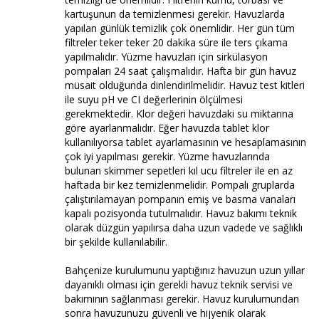
kartuşunun da temizlenmesi gerekir. Havuzlarda
yapılan günlük temizlik çok önemlidir. Her gün tüm
filtreler teker teker 20 dakika süre ile ters çıkama
yapılmalıdır. Yüzme havuzları için sirkülasyon
pompaları 24 saat çalışmalıdır. Hafta bir gün havuz
müsait olduğunda dinlendirilmelidir. Havuz test kitleri
ile suyu pH ve CI değerlerinin ölçülmesi
gerekmektedir. Klor değeri havuzdaki su miktarına
göre ayarlanmalıdır. Eğer havuzda tablet klor
kullanılıyorsa tablet ayarlamasının ve hesaplamasının
çok iyi yapılması gerekir. Yüzme havuzlarında
bulunan skimmer sepetleri kıl ucu filtreler ile en az
haftada bir kez temizlenmelidir. Pompalı gruplarda
çalıştırılamayan pompanın emiş ve basma vanaları
kapalı pozisyonda tutulmalıdır. Havuz bakımı teknik
olarak düzgün yapılırsa daha uzun vadede ve sağlıklı
bir şekilde kullanılabilir.
Bahçenize kurulumunu yaptığınız havuzun uzun yıllar
dayanıklı olması için gerekli havuz teknik servisi ve
bakımının sağlanması gerekir. Havuz kurulumundan
sonra havuzunuzu güvenli ve hijyenik olarak