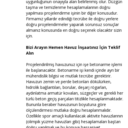
uygunluğunun onayıyla alan belirlenmiş olur. Düzgün
taşma ve temizlenme hesaplamalarının doğru
yapılması projelendirme işinin bir diğer konusudur.
Firmamız yıllardır edindiği tecrübe ile doğru yerlere
doğru projelendirmeler yaparak sorunsuz sonuçlar
almanız konusunda en doğru seçenek olacaktır sizin
için.
Bizi Arayın Hemen Havuz İnşaatınız İçin Teklif
Alın
Projelendirilmiş havuzunuz için işe betonarme işlemi
ile başlanacaktır. Betonarme işi kendi içinde ayrı bir
mühendislik bilgisi ve mutlak tecrübe gerektirir.
Havuzun zemin ve perde betonları dökülürken,
hidrolik bağlantıları, borular, deşarj rögarları,
aydınlatma armatür kovaları, süzgeçler ve gerekli her
türlü beton geçiş parçaları titizlikle hesaplanmaktadır.
Bununla beraber havuzunun boyutuna göre
ölçülendirmesi mutlaka doğru hesaplanmalıdır.
Özellikle spor amaçlı kullanılacak aktivite havuzlarının
(olimpik yüzme havuzları gibi) hesaplamaları baştan
doğru yapılmalı ve bu konuya hassasiyet