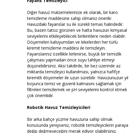
Fayans Temizleyici
Diğer havuz malzemelerinize ek olarak, bir karo
temizleme maddesine sahip olmanız önerilir.
Havuzdaki fayanslar su ile sürekli temas halindedir.
Bu, bazen tatsız görünen ve hatta havuzun kimyasal
seviyelerini etkileyebilecek birikintilere neden olabilir.
Döşemeleri kalsiyumdan ve lekelerden her türlü
kiremit temizleme maddesi ile temizleyin.
Fayanslarınız özellikle kirlenirse, büyük bir temizlik
çalışması yapmadan önce suyu tahliye etmeyi
düşünebilirsiniz. Aksi takdirde, bir bez üzerinde az
miktarda temizleyici kullanılması, yalnızca hafifçe
kiremitli döşemeler ile uzun sürebilir. Havuzunuzun yıl
boyunca temiz ve güvenli kalmasını sağlamak için
filtreleri temizlemek ve pH seviyelerini kontrol etmek
çok önemlidir.
Robotik Havuz Temizleyicileri
Bir arka bahçe yüzme havuzuna sahip olmak
konusunda yeniyseniz, robotik temizleyicilerin paraya
değip değmeyeceğini merak ediyor olabilirsiniz.