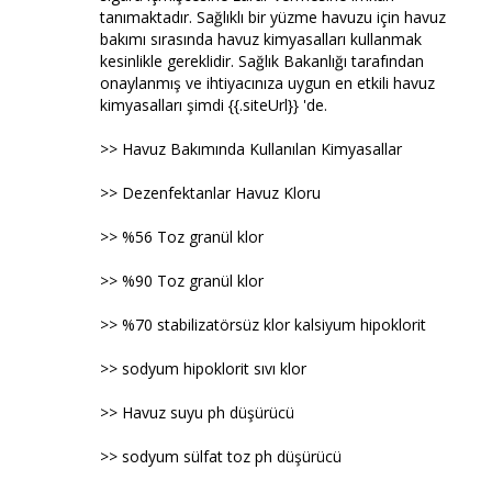
tanımaktadır. Sağlıklı bir yüzme havuzu için havuz
bakımı sırasında havuz kimyasalları kullanmak
kesinlikle gereklidir. Sağlık Bakanlığı tarafından
onaylanmış ve ihtiyacınıza uygun en etkili havuz
kimyasalları şimdi {{.siteUrl}} 'de.
>> Havuz Bakımında Kullanılan Kimyasallar
>> Dezenfektanlar Havuz Kloru
>> %56 Toz granül klor
>> %90 Toz granül klor
>> %70 stabilizatörsüz klor kalsiyum hipoklorit
>> sodyum hipoklorit sıvı klor
>> Havuz suyu ph düşürücü
>> sodyum sülfat toz ph düşürücü