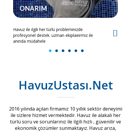
ONARIM
Havuz ile ilgili her türlü probleminizde
Es
profesyonel destek. uzman ekiplaeirmiz ile
bi
anında müdahele
1
2
3
4
5
6
HavuzUstası.Net
2016 yılında açılan firmamız 10 yıllık sektör deneyimi
ile sizlere hizmet vermektedir. Havuz ile alakalı her
türlü soru ve sorunlarınız ile ilgili hızlı , güvenilir ve
ekonomik çözümler sunmaktayız. Havuz arıza,