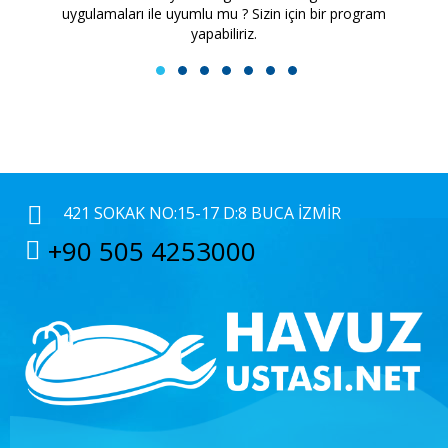
uygulamaları ile uyumlu mu ? Sizin için bir program
yapabiliriz.
1
2
3
4
5
6
7
421 SOKAK NO:15-17 D:8 BUCA İZMIR
+90 505 4253000