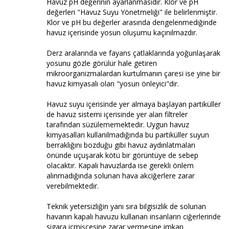
Havuz pH değerinin ayarlanmasıdır. Klor ve pH
değerleri "Havuz Suyu Yönetmeliği" ile belirlenmiştir.
Klor ve pH bu değerler arasında dengelenmediğinde
havuz içerisinde yosun oluşumu kaçınılmazdır.
Derz aralarında ve fayans çatlaklarında yoğunlaşarak
yosunu gözle görülür hale getiren
mikroorganizmalardan kurtulmanın çaresi ise yine bir
havuz kimyasalı olan "yosun önleyici"dir.
Havuz suyu içerisinde yer almaya başlayan partiküller
de havuz sistemi içerisinde yer alan filtreler
tarafından süzülememektedir. Uygun havuz
kimyasalları kullanılmadığında bu partiküller suyun
berraklığını bozduğu gibi havuz aydınlatmaları
önünde uçuşarak kötü bir görüntüye de sebep
olacaktır. Kapalı havuzlarda ise gerekli önlem
alınmadığında solunan hava akciğerlere zarar
verebilmektedir.
Teknik yetersizliğin yanı sıra bilgisizlik de solunan
havanın kapalı havuzu kullanan insanların ciğerlerinde
sigara içmişcesine zarar vermesine imkan