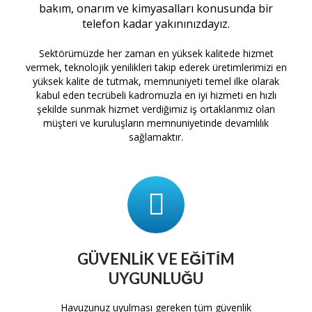
bakım, onarım ve kimyasalları konusunda bir
telefon kadar yakınınızdayız.
Sektörümüzde her zaman en yüksek kalitede hizmet
vermek, teknolojik yenilikleri takip ederek üretimlerimizi en
yüksek kalite de tutmak, memnuniyeti temel ilke olarak
kabul eden tecrübeli kadromuzla en iyi hizmeti en hızlı
şekilde sunmak hizmet verdiğimiz iş ortaklarımız olan
müşteri ve kuruluşların memnuniyetinde devamlılık
sağlamaktır.
GÜVENLIK VE EĞITIM
UYGUNLUĞU
tam
Havuzunuz uyulması gereken tüm güvenlik
H