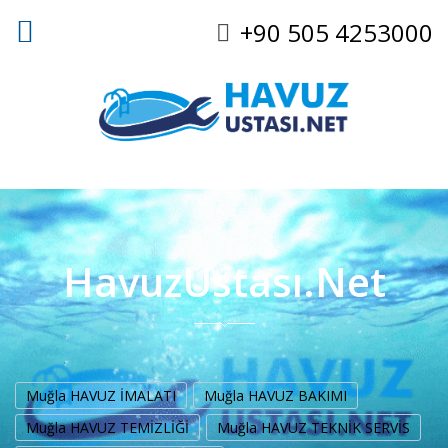
+90 505 4253000
HavuzUstası.Net
Muğla HAVUZ İMALATI
Muğla HAVUZ BAKIMI
Muğla HAVUZ TEMİZLİĞİ
Muğla HAVUZ TEKNİK SERVİS