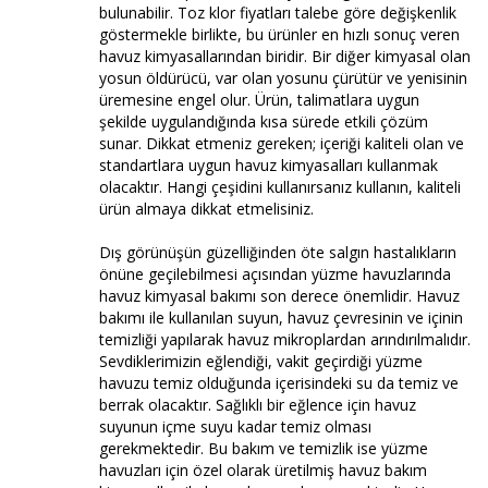
bulunabilir. Toz klor fiyatları talebe göre değişkenlik
göstermekle birlikte, bu ürünler en hızlı sonuç veren
havuz kimyasallarından biridir. Bir diğer kimyasal olan
yosun öldürücü, var olan yosunu çürütür ve yenisinin
üremesine engel olur. Ürün, talimatlara uygun
şekilde uygulandığında kısa sürede etkili çözüm
sunar. Dikkat etmeniz gereken; içeriği kaliteli olan ve
standartlara uygun havuz kimyasalları kullanmak
olacaktır. Hangi çeşidini kullanırsanız kullanın, kaliteli
ürün almaya dikkat etmelisiniz.
Dış görünüşün güzelliğinden öte salgın hastalıkların
önüne geçilebilmesi açısından yüzme havuzlarında
havuz kimyasal bakımı son derece önemlidir. Havuz
bakımı ile kullanılan suyun, havuz çevresinin ve içinin
temizliği yapılarak havuz mikroplardan arındırılmalıdır.
Sevdiklerimizin eğlendiği, vakit geçirdiği yüzme
havuzu temiz olduğunda içerisindeki su da temiz ve
berrak olacaktır. Sağlıklı bir eğlence için havuz
suyunun içme suyu kadar temiz olması
gerekmektedir. Bu bakım ve temizlik ise yüzme
havuzları için özel olarak üretilmiş havuz bakım