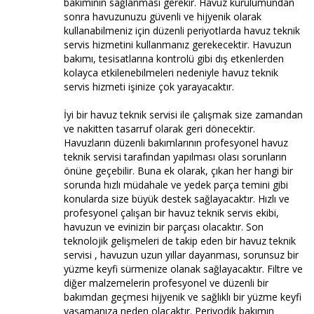
bakımının sağlanması gerekir. Havuz kurulumundan
sonra havuzunuzu güvenli ve hijyenik olarak
kullanabilmeniz için düzenli periyotlarda havuz teknik
servis hizmetini kullanmanız gerekecektir. Havuzun
bakımı, tesisatlarına kontrolü gibi dış etkenlerden
kolayca etkilenebilmeleri nedeniyle havuz teknik
servis hizmeti işinize çok yarayacaktır.
İyi bir havuz teknik servisi ile çalışmak size zamandan
ve nakitten tasarruf olarak geri dönecektir.
Havuzların düzenli bakımlarının profesyonel havuz
teknik servisi tarafından yapılması olası sorunların
önüne geçebilir. Buna ek olarak, çıkan her hangi bir
sorunda hızlı müdahale ve yedek parça temini gibi
konularda size büyük destek sağlayacaktır. Hızlı ve
profesyonel çalışan bir havuz teknik servis ekibi,
havuzun ve evinizin bir parçası olacaktır. Son
teknolojik gelişmeleri de takip eden bir havuz teknik
servisi , havuzun uzun yıllar dayanması, sorunsuz bir
yüzme keyfi sürmenize olanak sağlayacaktır. Filtre ve
diğer malzemelerin profesyonel ve düzenli bir
bakımdan geçmesi hijyenik ve sağlıklı bir yüzme keyfi
yaşamanıza neden olacaktır. Periyodik bakımın