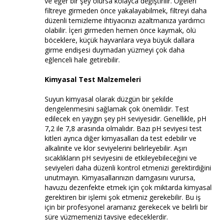
ve eğer bir şey olursa kolayca değiştirilir. Öğeleri
filtreye girmeden önce yakalayabilmek, filtreyi daha
düzenli temizleme ihtiyacınızı azaltmanıza yardımcı
olabilir. İçeri girmeden hemen önce kaymak, ölü
böceklere, küçük hayvanlara veya büyük dallara
girme endişesi duymadan yüzmeyi çok daha
eğlenceli hale getirebilir.
Kimyasal Test Malzemeleri
Suyun kimyasal olarak düzgün bir şekilde
dengelenmesini sağlamak çok önemlidir. Test
edilecek en yaygın şey pH seviyesidir. Genellikle, pH
7,2 ile 7,8 arasında olmalıdır. Bazı pH seviyesi test
kitleri ayrıca diğer kimyasalları da test edebilir ve
alkalinite ve klor seviyelerini belirleyebilir. Aşırı
sıcaklıkların pH seviyesini de etkileyebileceğini ve
seviyeleri daha düzenli kontrol etmenizi gerektirdiğini
unutmayın. Kimyasallarınızın damgasını vurursa,
havuzu dezenfekte etmek için çok miktarda kimyasal
gerektiren bir işlemi şok etmeniz gerekebilir. Bu iş
için bir profesyonel aramanız gerekecek ve belirli bir
süre yüzmemenizi tavsiye edeceklerdir.