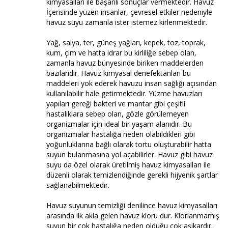
kimyasalları ile başarılı sonuçlar vermektedir. Havuz
İçerisinde yüzen insanlar, çevresel etkiler nedeniyle
havuz suyu zamanla ister istemez kirlenmektedir.
Yağ, salya, ter, güneş yağları, kepek, toz, toprak,
kum, çim ve hatta idrar bu kirliliğe sebep olan,
zamanla havuz bünyesinde biriken maddelerden
bazılarıdır. Havuz kimyasal denefektanları bu
maddeleri yok ederek havuzu insan sağlığı açısından
kullanılabilir hale getirmektedir. Yüzme havuzları
yapıları gereği bakteri ve mantar gibi çeşitli
hastalıklara sebep olan, gözle görülemeyen
organizmalar için ideal bir yaşam alanıdır. Bu
organizmalar hastalığa neden olabildikleri gibi
yoğunluklarına bağlı olarak tortu oluşturabilir hatta
suyun bulanmasına yol açabilirler. Havuz gibi havuz
suyu da özel olarak üretilmiş havuz kimyasalları ile
düzenli olarak temizlendiğinde gerekli hijyenik şartlar
sağlanabilmektedir.
Havuz suyunun temizliği denilince havuz kimyasalları
arasında ilk akla gelen havuz kloru dur. Klorlanmamış
suyun bir çok hastalığa neden olduğu çok aşikardır.