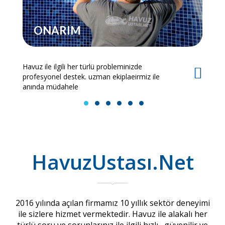
ONARIM
Havuz ile ilgili her türlü probleminizde
Es
profesyonel destek. uzman ekiplaeirmiz ile
bi
anında müdahele
1
2
3
4
5
6
HavuzUstası.Net
2016 yılında açılan firmamız 10 yıllık sektör deneyimi
ile sizlere hizmet vermektedir. Havuz ile alakalı her
türlü soru ve sorunlarınız ile ilgili hızlı , güvenilir ve