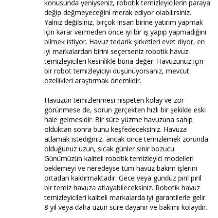
konusunda yeniyseniz, robotik temizleyicilerin paraya
değip değmeyeceğini merak ediyor olabilirsiniz.
Yalnız değilsiniz, birçok insan birine yatırım yapmak
için karar vermeden önce iyi bir iş yapıp yapmadığını
bilmek istiyor. Havuz tedarik şirketleri evet diyor, en
iyi markalardan birini seçerseniz robotik havuz
temizleyicileri kesinlikle buna değer. Havuzunuz için
bir robot temizleyiciyi düşünüyorsanız, mevcut
özellikleri araştırmak önemlidir.
Havuzun temizlenmesi nispeten kolay ve zor
görünmese de, sorun gerçekten hızlı bir şekilde eski
hale gelmesidir. Bir süre yüzme havuzuna sahip
olduktan sonra bunu keşfedeceksiniz. Havuza
atlamak istediğiniz, ancak önce temizlemek zorunda
olduğunuz uzun, sıcak günler sinir bozucu.
Günümüzün kaliteli robotik temizleyici modelleri
beklemeyi ve neredeyse tüm havuz bakım işlerini
ortadan kaldırmaktadır. Gece veya gündüz pırıl pırıl
bir temiz havuza atlayabileceksiniz. Robotik havuz
temizleyicileri kaliteli markalarda iyi garantilerle gelir.
8 yıl veya daha uzun süre dayanır ve bakımı kolaydır.