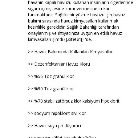
havanın kapalı havuzu kullanan insanların ciğerlerinde
sigara içmişcesine zarar vermesine imkan
tanımaktadır. Sağlıklı bir yüzme havuzu için havuz
bakımı sırasında havuz kimyasalları kullanmak
kesinlikle gereklidir. Sağlık Bakanlığı tarafından
onaylanmış ve ihtiyacınıza uygun en etkili havuz
kimyasalları şimdi {{.siteUrl}} 'de.
>> Havuz Bakımında Kullanılan Kimyasallar
>> Dezenfektanlar Havuz Kloru
>> %56 Toz granül klor
>> %90 Toz granül klor
>> %70 stabilizatörsüz klor kalsiyum hipoklorit
>> sodyum hipoklorit sıvı klor
>> Havuz suyu ph düşürücü
>> sodyum sülfat toz ph düşürücü