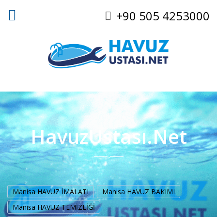
+90 505 4253000
HavuzUstası.Net
Manisa HAVUZ İMALATI
Manisa HAVUZ BAKIMI
Manisa HAVUZ TEMİZLİĞİ