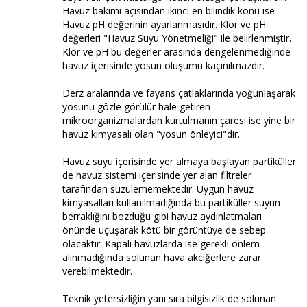
Havuz bakımı açısından ikinci en bilindik konu ise
Havuz pH değerinin ayarlanmasıdır. Klor ve pH
değerleri "Havuz Suyu Yönetmeliği" ile belirlenmiştir.
Klor ve pH bu değerler arasında dengelenmediğinde
havuz içerisinde yosun oluşumu kaçınılmazdır.
Derz aralarında ve fayans çatlaklarında yoğunlaşarak
yosunu gözle görülür hale getiren
mikroorganizmalardan kurtulmanın çaresi ise yine bir
havuz kimyasalı olan "yosun önleyici"dir.
Havuz suyu içerisinde yer almaya başlayan partiküller
de havuz sistemi içerisinde yer alan filtreler
tarafından süzülememektedir. Uygun havuz
kimyasalları kullanılmadığında bu partiküller suyun
berraklığını bozduğu gibi havuz aydınlatmaları
önünde uçuşarak kötü bir görüntüye de sebep
olacaktır. Kapalı havuzlarda ise gerekli önlem
alınmadığında solunan hava akciğerlere zarar
verebilmektedir.
Teknik yetersizliğin yanı sıra bilgisizlik de solunan