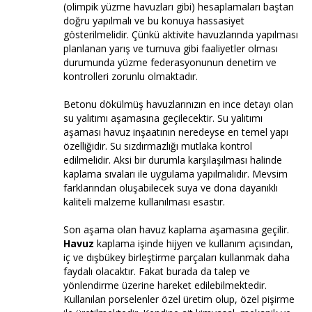
(olimpik yüzme havuzları gibi) hesaplamaları baştan
doğru yapılmalı ve bu konuya hassasiyet
gösterilmelidir. Çünkü aktivite havuzlarında yapılması
planlanan yarış ve turnuva gibi faaliyetler olması
durumunda yüzme federasyonunun denetim ve
kontrolleri zorunlu olmaktadır.
Betonu dökülmüş havuzlarınızın en ince detayı olan
su yalıtımı aşamasına geçilecektir. Su yalıtımı
aşaması havuz inşaatının neredeyse en temel yapı
özelliğidir. Su sızdırmazlığı mutlaka kontrol
edilmelidir. Aksi bir durumla karşılaşılması halinde
kaplama sıvaları ile uygulama yapılmalıdır. Mevsim
farklarından oluşabilecek suya ve dona dayanıklı
kaliteli malzeme kullanılması esastır.
Son aşama olan havuz kaplama aşamasına geçilir.
Havuz
kaplama işinde hijyen ve kullanım açısından,
iç ve dışbükey birleştirme parçaları kullanmak daha
faydalı olacaktır. Fakat burada da talep ve
yönlendirme üzerine hareket edilebilmektedir.
Kullanılan porselenler özel üretim olup, özel pişirme