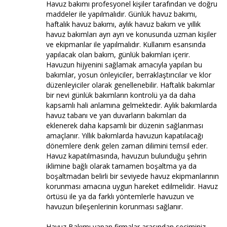
Havuz bakımı profesyonel kişiler tarafından ve doğru
maddeler ile yapılmalıdır. Günlük havuz bakımı,
haftalık havuz bakımı, aylık havuz bakım ve yıllık
havuz bakımları ayrı ayrı ve konusunda uzman kişiler
ve ekipmanlar ile yapılmalıdır. Kullanım esansında
yapılacak olan bakım, günlük bakımları içerir.
Havuzun hijyenini sağlamak amacıyla yapılan bu
bakımlar, yosun önleyiciler, berraklaştırıcılar ve klor
düzenleyiciler olarak genellenebilir. Haftalık bakımlar
bir nevi günlük bakımların kontrolü ya da daha
kapsamlı hali anlamına gelmektedir. Aylık bakımlarda
havuz tabanı ve yan duvarların bakımları da
eklenerek daha kapsamlı bir düzenin sağlanması
amaçlanır. Yıllık bakımlarda havuzun kapatılacağı
dönemlere denk gelen zaman dilimini temsil eder.
Havuz kapatılmasında, havuzun bulunduğu şehrin
iklimine bağlı olarak tamamen boşaltma ya da
boşaltmadan belirli bir seviyede havuz ekipmanlarının
korunması amacına uygun hareket edilmelidir. Havuz
örtüsü ile ya da farklı yöntemlerle havuzun ve
havuzun bileşenlerinin korunması sağlanır.
Havuz Bakımı yapan firmalar arasından seçiminiz