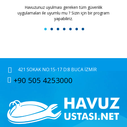
Havuzunuz uyulması gereken tüm güvenlik
H
uygulamaları ile uyumlu mu ? Sizin için bir program
yapabiliriz.
1
2
3
4
5
6
7
421 SOKAK NO:15-17 D:8 BUCA İZMIR
+90 505 4253000