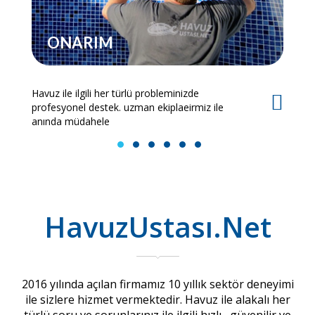
ONARIM
Havuz ile ilgili her türlü probleminizde
Es
profesyonel destek. uzman ekiplaeirmiz ile
bi
anında müdahele
1
2
3
4
5
6
HavuzUstası.Net
2016 yılında açılan firmamız 10 yıllık sektör deneyimi
ile sizlere hizmet vermektedir. Havuz ile alakalı her
türlü soru ve sorunlarınız ile ilgili hızlı , güvenilir ve