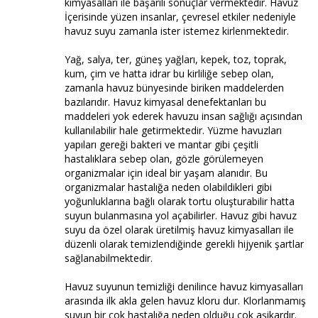
kimyasalları ile başarılı sonuçlar vermektedir. Havuz
İçerisinde yüzen insanlar, çevresel etkiler nedeniyle
havuz suyu zamanla ister istemez kirlenmektedir.
Yağ, salya, ter, güneş yağları, kepek, toz, toprak,
kum, çim ve hatta idrar bu kirliliğe sebep olan,
zamanla havuz bünyesinde biriken maddelerden
bazılarıdır. Havuz kimyasal denefektanları bu
maddeleri yok ederek havuzu insan sağlığı açısından
kullanılabilir hale getirmektedir. Yüzme havuzları
yapıları gereği bakteri ve mantar gibi çeşitli
hastalıklara sebep olan, gözle görülemeyen
organizmalar için ideal bir yaşam alanıdır. Bu
organizmalar hastalığa neden olabildikleri gibi
yoğunluklarına bağlı olarak tortu oluşturabilir hatta
suyun bulanmasına yol açabilirler. Havuz gibi havuz
suyu da özel olarak üretilmiş havuz kimyasalları ile
düzenli olarak temizlendiğinde gerekli hijyenik şartlar
sağlanabilmektedir.
Havuz suyunun temizliği denilince havuz kimyasalları
arasında ilk akla gelen havuz kloru dur. Klorlanmamış
suyun bir çok hastalığa neden olduğu çok aşikardır.