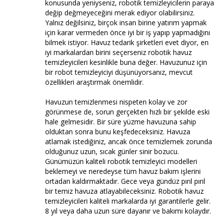
konusunda yeniyseniz, robotik temizleyicilerin paraya
değip değmeyeceğini merak ediyor olabilirsiniz.
Yalnız değilsiniz, birçok insan birine yatırım yapmak
için karar vermeden önce iyi bir iş yapıp yapmadığını
bilmek istiyor. Havuz tedarik şirketleri evet diyor, en
iyi markalardan birini seçerseniz robotik havuz
temizleyicileri kesinlikle buna değer. Havuzunuz için
bir robot temizleyiciyi düşünüyorsanız, mevcut
özellikleri araştırmak önemlidir.
Havuzun temizlenmesi nispeten kolay ve zor
görünmese de, sorun gerçekten hızlı bir şekilde eski
hale gelmesidir. Bir süre yüzme havuzuna sahip
olduktan sonra bunu keşfedeceksiniz. Havuza
atlamak istediğiniz, ancak önce temizlemek zorunda
olduğunuz uzun, sıcak günler sinir bozucu.
Günümüzün kaliteli robotik temizleyici modelleri
beklemeyi ve neredeyse tüm havuz bakım işlerini
ortadan kaldırmaktadır. Gece veya gündüz pırıl pırıl
bir temiz havuza atlayabileceksiniz. Robotik havuz
temizleyicileri kaliteli markalarda iyi garantilerle gelir.
8 yıl veya daha uzun süre dayanır ve bakımı kolaydır.