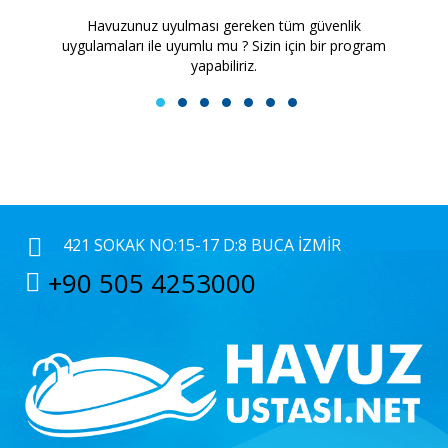
Havuzunuz uyulması gereken tüm güvenlik
H
uygulamaları ile uyumlu mu ? Sizin için bir program
yapabiliriz.
1
2
3
4
5
6
7
421 SOKAK NO:15-17 D:8 BUCA İZMIR
+90 505 4253000