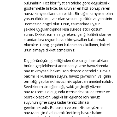
bulunabilir. Toz klor fiyatları talebe göre değişkenlik
göstermekle birlikte, bu ürünler en hızlı sonuç veren
havuz kimyasallarından biridir. Bir diğer kimyasal olan
yosun öldürücü, var olan yosunu çürütür ve yenisinin
üremesine engel olur. Ürün, talimatlara uygun
şekilde uygulandığında kısa sürede etkili çözüm
sunar. Dikkat etmeniz gereken; içeriği kaliteli olan ve
standartlara uygun havuz kimyasalları kullanmak
olacaktır. Hangi çeşidini kullanırsanız kullanın, kaliteli
ürün almaya dikkat etmelisiniz.
Dış görünüşün güzelliğinden öte salgın hastalıkların
önüne geçilebilmesi açısından yüzme havuzlarında
havuz kimyasal bakımı son derece önemlidir. Havuz
bakımı ile kullanılan suyun, havuz çevresinin ve içinin
temizliği yapılarak havuz mikroplardan arındırılmalıdır.
Sevdiklerimizin eğlendiği, vakit geçirdiği yüzme
havuzu temiz olduğunda içerisindeki su da temiz ve
berrak olacaktır. Sağlıklı bir eğlence için havuz
suyunun içme suyu kadar temiz olması
gerekmektedir. Bu bakım ve temizlik ise yüzme
havuzları için özel olarak üretilmiş havuz bakım