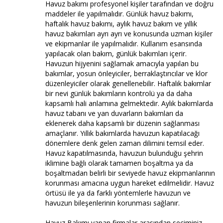
Havuz bakımı profesyonel kişiler tarafından ve doğru
maddeler ile yapılmalıdır. Günlük havuz bakımı,
haftalık havuz bakımı, aylık havuz bakım ve yıllık
havuz bakımları ayrı ayrı ve konusunda uzman kişiler
ve ekipmanlar ile yapılmalıdır. Kullanım esansında
yapılacak olan bakım, günlük bakımları içerir.
Havuzun hijyenini sağlamak amacıyla yapılan bu
bakımlar, yosun önleyiciler, berraklaştırıcılar ve klor
düzenleyiciler olarak genellenebilir. Haftalık bakımlar
bir nevi günlük bakımların kontrolü ya da daha
kapsamlı hali anlamına gelmektedir. Aylık bakımlarda
havuz tabanı ve yan duvarların bakımları da
eklenerek daha kapsamlı bir düzenin sağlanması
amaçlanır. Yıllık bakımlarda havuzun kapatılacağı
dönemlere denk gelen zaman dilimini temsil eder.
Havuz kapatılmasında, havuzun bulunduğu şehrin
iklimine bağlı olarak tamamen boşaltma ya da
boşaltmadan belirli bir seviyede havuz ekipmanlarının
korunması amacına uygun hareket edilmelidir. Havuz
örtüsü ile ya da farklı yöntemlerle havuzun ve
havuzun bileşenlerinin korunması sağlanır.
Havuz Bakımı yapan firmalar arasından seçiminiz