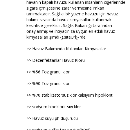
havanın kapalı havuzu kullanan insanların ciğerlerinde
sigara içmişcesine zarar vermesine imkan
tanımaktadır. Sağlıklı bir yüzme havuzu için havuz
bakımı sırasında havuz kimyasalları kullanmak
kesinlikle gereklidir. Sağlık Bakanlığı tarafından
onaylanmış ve ihtiyacınıza uygun en etkili havuz
kimyasalları şimdi {{.siteUrl}} 'de.
>> Havuz Bakımında Kullanılan Kimyasallar
>> Dezenfektanlar Havuz Kloru
>> %56 Toz granül klor
>> %90 Toz granül klor
>> %70 stabilizatörsüz klor kalsiyum hipoklorit
>> sodyum hipoklorit sıvı klor
>> Havuz suyu ph düşürücü
>> sodyum sülfat toz ph düşürücü