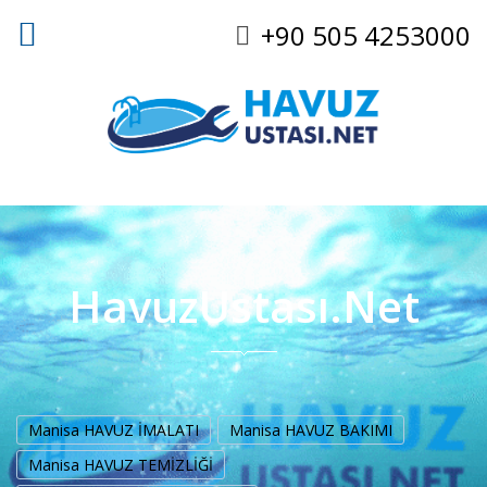
+90 505 4253000
HavuzUstası.Net
Manisa HAVUZ İMALATI
Manisa HAVUZ BAKIMI
Manisa HAVUZ TEMİZLİĞİ