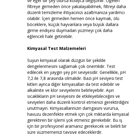
ve eğer bir şey olursa kolayca değiştirilir. Öğeleri
filtreye girmeden önce yakalayabilmek, filtreyi daha
düzenli temizleme ihtiyacınızı azaltmanıza yardımcı
olabilir. İçeri girmeden hemen önce kaymak, ölü
böceklere, küçük hayvanlara veya büyük dallara
girme endişesi duymadan yüzmeyi çok daha
eğlenceli hale getirebilir.
Kimyasal Test Malzemeleri
Suyun kimyasal olarak düzgün bir şekilde
dengelenmesini sağlamak çok önemlidir. Test
edilecek en yaygın şey pH seviyesidir. Genellikle, pH
7,2 ile 7,8 arasında olmalıdır. Bazı pH seviyesi test
kitleri ayrıca diğer kimyasalları da test edebilir ve
alkalinite ve klor seviyelerini belirleyebilir. Aşırı
sıcaklıkların pH seviyesini de etkileyebileceğini ve
seviyeleri daha düzenli kontrol etmenizi gerektirdiğini
unutmayın. Kimyasallarınızın damgasını vurursa,
havuzu dezenfekte etmek için çok miktarda kimyasal
gerektiren bir işlemi şok etmeniz gerekebilir. Bu iş
için bir profesyonel aramanız gerekecek ve belirli bir
süre yüzmemenizi tavsiye edeceklerdir.