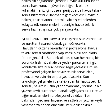
bakımının sağlanması gerekir. Havuz kurulumundan
sonra havuzunuzu güvenli ve hijyenik olarak
kullanabilmeniz için düzenli periyotlarda havuz teknik
servis hizmetini kullanmanız gerekecektir. Havuzun
bakımı, tesisatlarına kontrolü gibi dış etkenlerden
kolayca etkilenebilmeleri nedeniyle havuz teknik
servis hizmeti işinize çok yarayacaktır.
İyi bir havuz teknik servisi ile çalışmak size zamandan
ve nakitten tasarruf olarak geri dönecektir.
Havuzların düzenli bakımlarının profesyonel havuz
teknik servisi tarafından yapılması olası sorunların
önüne geçebilir. Buna ek olarak, çıkan her hangi bir
sorunda hızlı müdahale ve yedek parça temini gibi
konularda size büyük destek sağlayacaktır. Hızlı ve
profesyonel çalışan bir havuz teknik servis ekibi,
havuzun ve evinizin bir parçası olacaktır. Son
teknolojik gelişmeleri de takip eden bir havuz teknik
servisi , havuzun uzun yıllar dayanması, sorunsuz bir
yüzme keyfi sürmenize olanak sağlayacaktır. Filtre ve
diğer malzemelerin profesyonel ve düzenli bir
bakımdan geçmesi hijyenik ve sağlıklı bir yüzme keyfi
yaşamanıza neden olacaktır. Periyodik bakımın