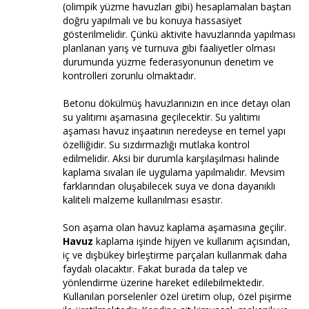
(olimpik yüzme havuzları gibi) hesaplamaları baştan
doğru yapılmalı ve bu konuya hassasiyet
gösterilmelidir. Çünkü aktivite havuzlarında yapılması
planlanan yarış ve turnuva gibi faaliyetler olması
durumunda yüzme federasyonunun denetim ve
kontrolleri zorunlu olmaktadır.
Betonu dökülmüş havuzlarınızın en ince detayı olan
su yalıtımı aşamasına geçilecektir. Su yalıtımı
aşaması havuz inşaatının neredeyse en temel yapı
özelliğidir. Su sızdırmazlığı mutlaka kontrol
edilmelidir. Aksi bir durumla karşılaşılması halinde
kaplama sıvaları ile uygulama yapılmalıdır. Mevsim
farklarından oluşabilecek suya ve dona dayanıklı
kaliteli malzeme kullanılması esastır.
Son aşama olan havuz kaplama aşamasına geçilir.
Havuz
kaplama işinde hijyen ve kullanım açısından,
iç ve dışbükey birleştirme parçaları kullanmak daha
faydalı olacaktır. Fakat burada da talep ve
yönlendirme üzerine hareket edilebilmektedir.
Kullanılan porselenler özel üretim olup, özel pişirme