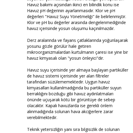
Havuz bakımı açısından ikinci en bilindik konu ise
Havuz pH değerinin ayarlanmasıdır. Klor ve pH
değerleri "Havuz Suyu Yönetmeliği" ile belirlenmiştir.
Klor ve pH bu değerler arasında dengelenmediğinde
havuz içerisinde yosun oluşumu kaçınılmazdır.
Derz aralarında ve fayans çatlaklarında yoğunlaşarak
yosunu gözle görülür hale getiren
mikroorganizmalardan kurtulmanın çaresi ise yine bir
havuz kimyasalı olan "yosun önleyici"dir.
Havuz suyu içerisinde yer almaya başlayan partiküller
de havuz sistemi içerisinde yer alan filtreler
tarafından süzülememektedir. Uygun havuz
kimyasalları kullanılmadığında bu partiküller suyun
berraklığını bozduğu gibi havuz aydınlatmaları
önünde uçuşarak kötü bir görüntüye de sebep
olacaktır. Kapalı havuzlarda ise gerekli önlem
alınmadığında solunan hava akciğerlere zarar
verebilmektedir.
Teknik yetersizliğin yanı sıra bilgisizlik de solunan