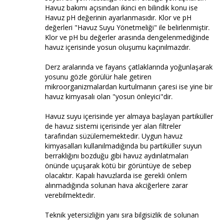
Havuz bakımı açısından ikinci en bilindik konu ise
Havuz pH değerinin ayarlanmasıdır. Klor ve pH
değerleri "Havuz Suyu Yönetmeliği" ile belirlenmiştir.
Klor ve pH bu değerler arasında dengelenmediğinde
havuz içerisinde yosun oluşumu kaçınılmazdır.
Derz aralarında ve fayans çatlaklarında yoğunlaşarak
yosunu gözle görülür hale getiren
mikroorganizmalardan kurtulmanın çaresi ise yine bir
havuz kimyasalı olan "yosun önleyici"dir.
Havuz suyu içerisinde yer almaya başlayan partiküller
de havuz sistemi içerisinde yer alan filtreler
tarafından süzülememektedir. Uygun havuz
kimyasalları kullanılmadığında bu partiküller suyun
berraklığını bozduğu gibi havuz aydınlatmaları
önünde uçuşarak kötü bir görüntüye de sebep
olacaktır. Kapalı havuzlarda ise gerekli önlem
alınmadığında solunan hava akciğerlere zarar
verebilmektedir.
Teknik yetersizliğin yanı sıra bilgisizlik de solunan