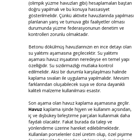
(olimpik yüzme havuzları gibi) hesaplamaları baştan
doğru yapılmalı ve bu konuya hassasiyet
gösterilmelidir. Çünkü aktivite havuzlarında yapılması
planlanan yarış ve turnuva gibi faaliyetler olması
durumunda yüzme federasyonunun denetim ve
kontrolleri zorunlu olmaktadır.
Betonu dökülmüş havuzlarınızın en ince detayı olan
su yalıtımı aşamasına geçilecektir. Su yalıtımı
aşaması havuz inşaatının neredeyse en temel yapı
özelliğidir. Su sızdırmazlığı mutlaka kontrol
edilmelidir. Aksi bir durumla karşılaşılması halinde
kaplama sıvaları ile uygulama yapılmalıdır. Mevsim
farklarından oluşabilecek suya ve dona dayanıklı
kaliteli malzeme kullanılması esastır.
Son aşama olan havuz kaplama aşamasına geçilir.
Havuz
kaplama işinde hijyen ve kullanım açısından,
iç ve dışbükey birleştirme parçaları kullanmak daha
faydalı olacaktır. Fakat burada da talep ve
yönlendirme üzerine hareket edilebilmektedir.
Kullanılan porselenler özel üretim olup, özel pişirme