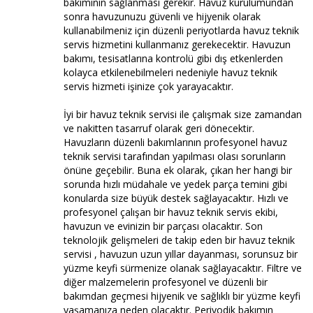
bakımının sağlanması gerekir. Havuz kurulumundan
sonra havuzunuzu güvenli ve hijyenik olarak
kullanabilmeniz için düzenli periyotlarda havuz teknik
servis hizmetini kullanmanız gerekecektir. Havuzun
bakımı, tesisatlarına kontrolü gibi dış etkenlerden
kolayca etkilenebilmeleri nedeniyle havuz teknik
servis hizmeti işinize çok yarayacaktır.
İyi bir havuz teknik servisi ile çalışmak size zamandan
ve nakitten tasarruf olarak geri dönecektir.
Havuzların düzenli bakımlarının profesyonel havuz
teknik servisi tarafından yapılması olası sorunların
önüne geçebilir. Buna ek olarak, çıkan her hangi bir
sorunda hızlı müdahale ve yedek parça temini gibi
konularda size büyük destek sağlayacaktır. Hızlı ve
profesyonel çalışan bir havuz teknik servis ekibi,
havuzun ve evinizin bir parçası olacaktır. Son
teknolojik gelişmeleri de takip eden bir havuz teknik
servisi , havuzun uzun yıllar dayanması, sorunsuz bir
yüzme keyfi sürmenize olanak sağlayacaktır. Filtre ve
diğer malzemelerin profesyonel ve düzenli bir
bakımdan geçmesi hijyenik ve sağlıklı bir yüzme keyfi
yaşamanıza neden olacaktır. Periyodik bakımın