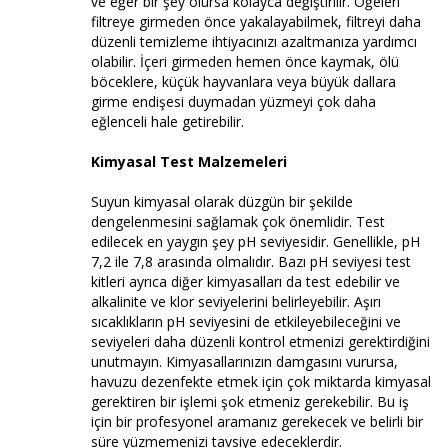
ve eğer bir şey olursa kolayca değiştirilir. Öğeleri
filtreye girmeden önce yakalayabilmek, filtreyi daha
düzenli temizleme ihtiyacınızı azaltmanıza yardımcı
olabilir. İçeri girmeden hemen önce kaymak, ölü
böceklere, küçük hayvanlara veya büyük dallara
girme endişesi duymadan yüzmeyi çok daha
eğlenceli hale getirebilir.
Kimyasal Test Malzemeleri
Suyun kimyasal olarak düzgün bir şekilde
dengelenmesini sağlamak çok önemlidir. Test
edilecek en yaygın şey pH seviyesidir. Genellikle, pH
7,2 ile 7,8 arasında olmalıdır. Bazı pH seviyesi test
kitleri ayrıca diğer kimyasalları da test edebilir ve
alkalinite ve klor seviyelerini belirleyebilir. Aşırı
sıcaklıkların pH seviyesini de etkileyebileceğini ve
seviyeleri daha düzenli kontrol etmenizi gerektirdiğini
unutmayın. Kimyasallarınızın damgasını vurursa,
havuzu dezenfekte etmek için çok miktarda kimyasal
gerektiren bir işlemi şok etmeniz gerekebilir. Bu iş
için bir profesyonel aramanız gerekecek ve belirli bir
süre yüzmemenizi tavsiye edeceklerdir.