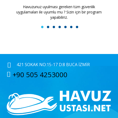
Havuzunuz uyulması gereken tüm güvenlik
H
uygulamaları ile uyumlu mu ? Sizin için bir program
yapabiliriz.
1
2
3
4
5
6
7
421 SOKAK NO:15-17 D:8 BUCA İZMIR
+90 505 4253000