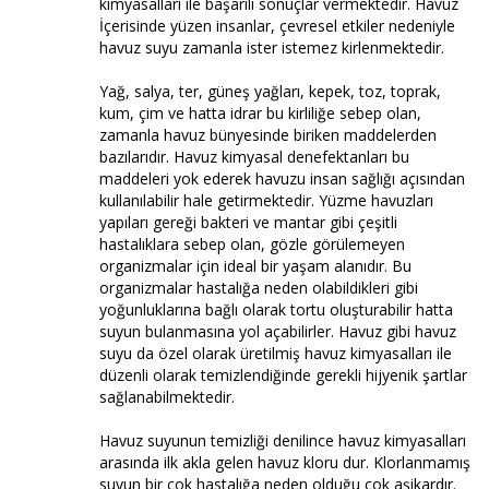
kimyasalları ile başarılı sonuçlar vermektedir. Havuz
İçerisinde yüzen insanlar, çevresel etkiler nedeniyle
havuz suyu zamanla ister istemez kirlenmektedir.
Yağ, salya, ter, güneş yağları, kepek, toz, toprak,
kum, çim ve hatta idrar bu kirliliğe sebep olan,
zamanla havuz bünyesinde biriken maddelerden
bazılarıdır. Havuz kimyasal denefektanları bu
maddeleri yok ederek havuzu insan sağlığı açısından
kullanılabilir hale getirmektedir. Yüzme havuzları
yapıları gereği bakteri ve mantar gibi çeşitli
hastalıklara sebep olan, gözle görülemeyen
organizmalar için ideal bir yaşam alanıdır. Bu
organizmalar hastalığa neden olabildikleri gibi
yoğunluklarına bağlı olarak tortu oluşturabilir hatta
suyun bulanmasına yol açabilirler. Havuz gibi havuz
suyu da özel olarak üretilmiş havuz kimyasalları ile
düzenli olarak temizlendiğinde gerekli hijyenik şartlar
sağlanabilmektedir.
Havuz suyunun temizliği denilince havuz kimyasalları
arasında ilk akla gelen havuz kloru dur. Klorlanmamış
suyun bir çok hastalığa neden olduğu çok aşikardır.