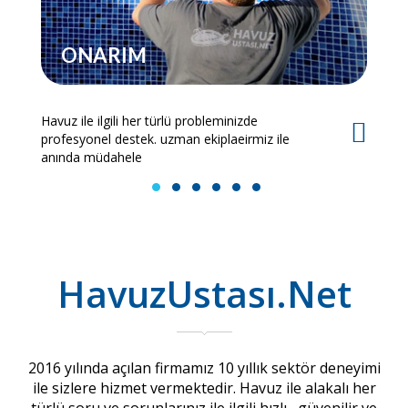
ONARIM
Havuz ile ilgili her türlü probleminizde
Es
profesyonel destek. uzman ekiplaeirmiz ile
bi
anında müdahele
1
2
3
4
5
6
HavuzUstası.Net
2016 yılında açılan firmamız 10 yıllık sektör deneyimi
ile sizlere hizmet vermektedir. Havuz ile alakalı her
türlü soru ve sorunlarınız ile ilgili hızlı , güvenilir ve