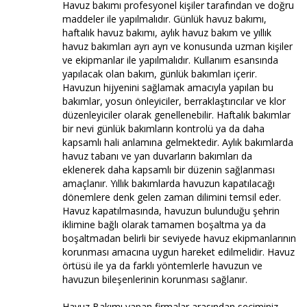
Havuz bakımı profesyonel kişiler tarafından ve doğru
maddeler ile yapılmalıdır. Günlük havuz bakımı,
haftalık havuz bakımı, aylık havuz bakım ve yıllık
havuz bakımları ayrı ayrı ve konusunda uzman kişiler
ve ekipmanlar ile yapılmalıdır. Kullanım esansında
yapılacak olan bakım, günlük bakımları içerir.
Havuzun hijyenini sağlamak amacıyla yapılan bu
bakımlar, yosun önleyiciler, berraklaştırıcılar ve klor
düzenleyiciler olarak genellenebilir. Haftalık bakımlar
bir nevi günlük bakımların kontrolü ya da daha
kapsamlı hali anlamına gelmektedir. Aylık bakımlarda
havuz tabanı ve yan duvarların bakımları da
eklenerek daha kapsamlı bir düzenin sağlanması
amaçlanır. Yıllık bakımlarda havuzun kapatılacağı
dönemlere denk gelen zaman dilimini temsil eder.
Havuz kapatılmasında, havuzun bulunduğu şehrin
iklimine bağlı olarak tamamen boşaltma ya da
boşaltmadan belirli bir seviyede havuz ekipmanlarının
korunması amacına uygun hareket edilmelidir. Havuz
örtüsü ile ya da farklı yöntemlerle havuzun ve
havuzun bileşenlerinin korunması sağlanır.
Havuz Bakımı yapan firmalar arasından seçiminiz