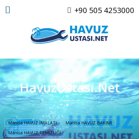
+90 505 4253000
HavuzUstası.Net
Manisa HAVUZ İMALATI
Manisa HAVUZ BAKIMI
Manisa HAVUZ TEMİZLİĞİ