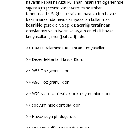
havanın kapalı havuzu kullanan insanların ciğerlerinde
sigara içmişcesine zarar vermesine imkan
tanımaktadır. Sağlıklı bir yüzme havuzu için havuz
bakımı sırasında havuz kimyasalları kullanmak
kesinlikle gereklidir. Sağlık Bakanlığı tarafından
onaylanmış ve ihtiyacınıza uygun en etkili havuz
kimyasalları şimdi {{.siteUrl}} 'de.
>> Havuz Bakımında Kullanılan Kimyasallar
>> Dezenfektanlar Havuz Kloru
>> %56 Toz granül klor
>> %90 Toz granül klor
>> %70 stabilizatörsüz klor kalsiyum hipoklorit
>> sodyum hipoklorit sıvı klor
>> Havuz suyu ph düşürücü
>> sodyum sülfat toz ph düşürücü