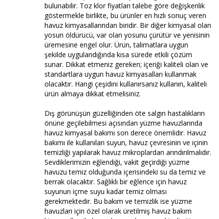
bulunabilir. Toz klor fiyatları talebe göre değişkenlik
göstermekle birlikte, bu ürünler en hızlı sonuç veren
havuz kimyasallarından biridir. Bir diğer kimyasal olan
yosun öldürücü, var olan yosunu çürütür ve yenisinin
üremesine engel olur. Ürün, talimatlara uygun
şekilde uygulandığında kısa sürede etkili çözüm
sunar. Dikkat etmeniz gereken; içeriği kaliteli olan ve
standartlara uygun havuz kimyasalları kullanmak
olacaktır. Hangi çeşidini kullanırsanız kullanın, kaliteli
ürün almaya dikkat etmelisiniz.
Dış görünüşün güzelliğinden öte salgın hastalıkların
önüne geçilebilmesi açısından yüzme havuzlarında
havuz kimyasal bakımı son derece önemlidir. Havuz
bakımı ile kullanılan suyun, havuz çevresinin ve içinin
temizliği yapılarak havuz mikroplardan arındırılmalıdır.
Sevdiklerimizin eğlendiği, vakit geçirdiği yüzme
havuzu temiz olduğunda içerisindeki su da temiz ve
berrak olacaktır. Sağlıklı bir eğlence için havuz
suyunun içme suyu kadar temiz olması
gerekmektedir. Bu bakım ve temizlik ise yüzme
havuzları için özel olarak üretilmiş havuz bakım