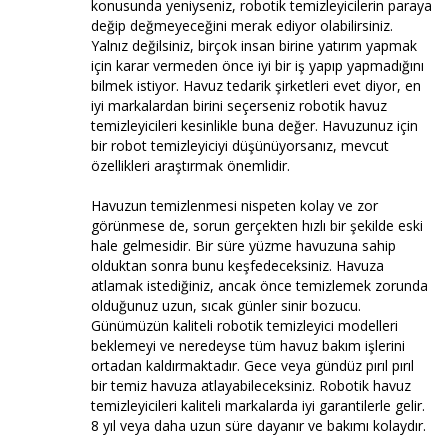
konusunda yeniyseniz, robotik temizleyicilerin paraya
değip değmeyeceğini merak ediyor olabilirsiniz.
Yalnız değilsiniz, birçok insan birine yatırım yapmak
için karar vermeden önce iyi bir iş yapıp yapmadığını
bilmek istiyor. Havuz tedarik şirketleri evet diyor, en
iyi markalardan birini seçerseniz robotik havuz
temizleyicileri kesinlikle buna değer. Havuzunuz için
bir robot temizleyiciyi düşünüyorsanız, mevcut
özellikleri araştırmak önemlidir.
Havuzun temizlenmesi nispeten kolay ve zor
görünmese de, sorun gerçekten hızlı bir şekilde eski
hale gelmesidir. Bir süre yüzme havuzuna sahip
olduktan sonra bunu keşfedeceksiniz. Havuza
atlamak istediğiniz, ancak önce temizlemek zorunda
olduğunuz uzun, sıcak günler sinir bozucu.
Günümüzün kaliteli robotik temizleyici modelleri
beklemeyi ve neredeyse tüm havuz bakım işlerini
ortadan kaldırmaktadır. Gece veya gündüz pırıl pırıl
bir temiz havuza atlayabileceksiniz. Robotik havuz
temizleyicileri kaliteli markalarda iyi garantilerle gelir.
8 yıl veya daha uzun süre dayanır ve bakımı kolaydır.