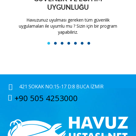
UYGUNLUĞU
tam
Havuzunuz uyulması gereken tüm güvenlik
H
uygulamaları ile uyumlu mu ? Sizin için bir program
yapabiliriz.
1
2
3
4
5
6
7
421 SOKAK NO:15-17 D:8 BUCA İZMIR
+90 505 4253000