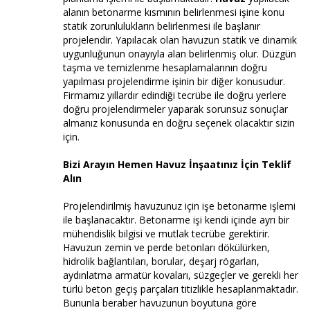
alanın betonarme kısmının belirlenmesi işine konu
statik zorunlulukların belirlenmesi ile başlanır
projelendir. Yapılacak olan havuzun statik ve dinamik
uygunluğunun onayıyla alan belirlenmiş olur. Düzgün
taşma ve temizlenme hesaplamalarının doğru
yapılması projelendirme işinin bir diğer konusudur.
Firmamız yıllardır edindiği tecrübe ile doğru yerlere
doğru projelendirmeler yaparak sorunsuz sonuçlar
almanız konusunda en doğru seçenek olacaktır sizin
için.
Bizi Arayın Hemen Havuz İnşaatınız İçin Teklif
Alın
Projelendirilmiş havuzunuz için işe betonarme işlemi
ile başlanacaktır. Betonarme işi kendi içinde ayrı bir
mühendislik bilgisi ve mutlak tecrübe gerektirir.
Havuzun zemin ve perde betonları dökülürken,
hidrolik bağlantıları, borular, deşarj rögarları,
aydınlatma armatür kovaları, süzgeçler ve gerekli her
türlü beton geçiş parçaları titizlikle hesaplanmaktadır.
Bununla beraber havuzunun boyutuna göre