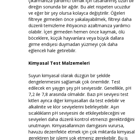
çıkarmanıza yardımcı olmak için tasarlanmış uzun bir
direğin sonunda bir ağdır. Bu alet nispeten ucuzdur
ve eğer bir şey olursa kolayca değiştirilir. Öğeleri
filtreye girmeden önce yakalayabilmek, filtreyi daha
düzenli temizleme ihtiyacınızı azaltmanıza yardımcı
olabilir. İçeri girmeden hemen önce kaymak, ölü
böceklere, küçük hayvanlara veya büyük dallara
girme endişesi duymadan yüzmeyi çok daha
eğlenceli hale getirebilir.
Kimyasal Test Malzemeleri
Suyun kimyasal olarak düzgün bir şekilde
dengelenmesini sağlamak çok önemlidir. Test
edilecek en yaygın şey pH seviyesidir. Genellikle, pH
7,2 ile 7,8 arasında olmalıdır. Bazı pH seviyesi test
kitleri ayrıca diğer kimyasalları da test edebilir ve
alkalinite ve klor seviyelerini belirleyebilir. Aşırı
sıcaklıkların pH seviyesini de etkileyebileceğini ve
seviyeleri daha düzenli kontrol etmenizi gerektirdiğini
unutmayın. Kimyasallarınızın damgasını vurursa,
havuzu dezenfekte etmek için çok miktarda kimyasal
gerektiren bir işlemi şok etmeniz gerekebilir. Bu iş