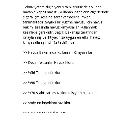
Teknik yetersizliğin yanı sıra bilgisizlik de solunan
havanın kapalı havuzu kullanan insanların ciğerlerinde
sigara içmişcesine zarar vermesine imkan
tanımaktadır. Sağlıklı bir yüzme havuzu için havuz
bakımı sırasında havuz kimyasalları kullanmak
kesinlikle gereklidir. Sağlık Bakanlığı tarafından
onaylanmış ve ihtiyacınıza uygun en etkili havuz
kimyasalları şimdi {{.siteUrl}} 'de.
>> Havuz Bakımında Kullanılan Kimyasallar
>> Dezenfektanlar Havuz Kloru
>> %56 Toz granül klor
>> %90 Toz granül klor
>> %70 stabilizatörsüz klor kalsiyum hipoklorit
>> sodyum hipoklorit sıvı klor
>> Havuz suyu ph düşürücü