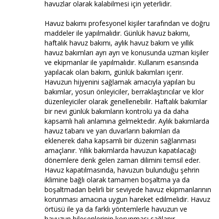
havuzlar olarak kalabilmesi için yeterlidir.
Havuz bakımı profesyonel kişiler tarafından ve doğru
maddeler ile yapılmalıdır. Günlük havuz bakımı,
haftalık havuz bakımı, aylık havuz bakım ve yıllık
havuz bakımları ayrı ayrı ve konusunda uzman kişiler
ve ekipmanlar ile yapılmalıdır. Kullanım esansında
yapılacak olan bakım, günlük bakımları içerir.
Havuzun hijyenini sağlamak amacıyla yapılan bu
bakımlar, yosun önleyiciler, berraklaştırıcılar ve klor
düzenleyiciler olarak genellenebilir. Haftalık bakımlar
bir nevi günlük bakımların kontrolü ya da daha
kapsamlı hali anlamına gelmektedir. Aylık bakımlarda
havuz tabanı ve yan duvarların bakımları da
eklenerek daha kapsamlı bir düzenin sağlanması
amaçlanır. Yıllık bakımlarda havuzun kapatılacağı
dönemlere denk gelen zaman dilimini temsil eder.
Havuz kapatılmasında, havuzun bulunduğu şehrin
iklimine bağlı olarak tamamen boşaltma ya da
boşaltmadan belirli bir seviyede havuz ekipmanlarının
korunması amacına uygun hareket edilmelidir. Havuz
örtüsü ile ya da farklı yöntemlerle havuzun ve
havuzun bileşenlerinin korunması sağlanır.