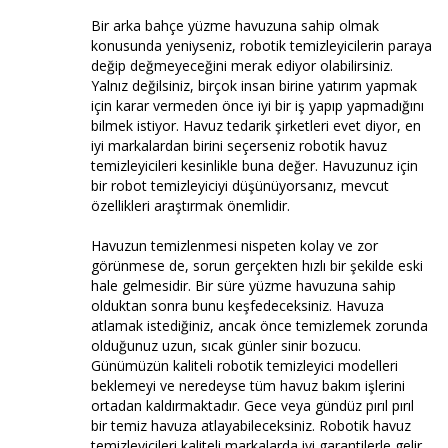
Bir arka bahçe yüzme havuzuna sahip olmak
konusunda yeniyseniz, robotik temizleyicilerin paraya
değip değmeyeceğini merak ediyor olabilirsiniz.
Yalnız değilsiniz, birçok insan birine yatırım yapmak
için karar vermeden önce iyi bir iş yapıp yapmadığını
bilmek istiyor. Havuz tedarik şirketleri evet diyor, en
iyi markalardan birini seçerseniz robotik havuz
temizleyicileri kesinlikle buna değer. Havuzunuz için
bir robot temizleyiciyi düşünüyorsanız, mevcut
özellikleri araştırmak önemlidir.
Havuzun temizlenmesi nispeten kolay ve zor
görünmese de, sorun gerçekten hızlı bir şekilde eski
hale gelmesidir. Bir süre yüzme havuzuna sahip
olduktan sonra bunu keşfedeceksiniz. Havuza
atlamak istediğiniz, ancak önce temizlemek zorunda
olduğunuz uzun, sıcak günler sinir bozucu.
Günümüzün kaliteli robotik temizleyici modelleri
beklemeyi ve neredeyse tüm havuz bakım işlerini
ortadan kaldırmaktadır. Gece veya gündüz pırıl pırıl
bir temiz havuza atlayabileceksiniz. Robotik havuz
temizleyicileri kaliteli markalarda iyi garantilerle gelir.