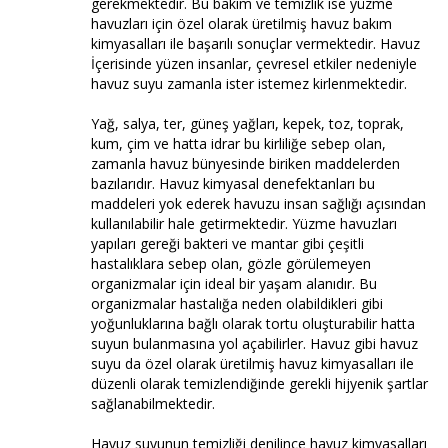
gerekmektedir. Bu bakım ve temizlik ise yüzme
havuzları için özel olarak üretilmiş havuz bakım
kimyasalları ile başarılı sonuçlar vermektedir. Havuz
İçerisinde yüzen insanlar, çevresel etkiler nedeniyle
havuz suyu zamanla ister istemez kirlenmektedir.
Yağ, salya, ter, güneş yağları, kepek, toz, toprak,
kum, çim ve hatta idrar bu kirliliğe sebep olan,
zamanla havuz bünyesinde biriken maddelerden
bazılarıdır. Havuz kimyasal denefektanları bu
maddeleri yok ederek havuzu insan sağlığı açısından
kullanılabilir hale getirmektedir. Yüzme havuzları
yapıları gereği bakteri ve mantar gibi çeşitli
hastalıklara sebep olan, gözle görülemeyen
organizmalar için ideal bir yaşam alanıdır. Bu
organizmalar hastalığa neden olabildikleri gibi
yoğunluklarına bağlı olarak tortu oluşturabilir hatta
suyun bulanmasına yol açabilirler. Havuz gibi havuz
suyu da özel olarak üretilmiş havuz kimyasalları ile
düzenli olarak temizlendiğinde gerekli hijyenik şartlar
sağlanabilmektedir.
Havuz suyunun temizliği denilince havuz kimyasalları