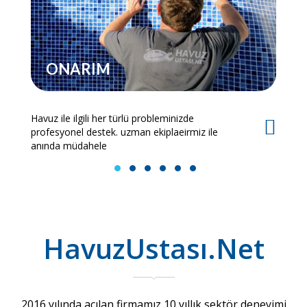
ONARIM
Havuz ile ilgili her türlü probleminizde
Es
profesyonel destek. uzman ekiplaeirmiz ile
bi
anında müdahele
1
2
3
4
5
6
HavuzUstası.Net
2016 yılında açılan firmamız 10 yıllık sektör deneyimi