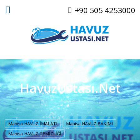
+90 505 4253000
HavuzUstası.Net
Manisa HAVUZ İMALATI
Manisa HAVUZ BAKIMI
Manisa HAVUZ TEMİZLİĞİ