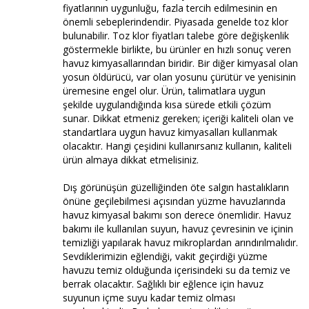
fiyatlarının uygunluğu, fazla tercih edilmesinin en
önemli sebeplerindendir. Piyasada genelde toz klor
bulunabilir. Toz klor fiyatları talebe göre değişkenlik
göstermekle birlikte, bu ürünler en hızlı sonuç veren
havuz kimyasallarından biridir. Bir diğer kimyasal olan
yosun öldürücü, var olan yosunu çürütür ve yenisinin
üremesine engel olur. Ürün, talimatlara uygun
şekilde uygulandığında kısa sürede etkili çözüm
sunar. Dikkat etmeniz gereken; içeriği kaliteli olan ve
standartlara uygun havuz kimyasalları kullanmak
olacaktır. Hangi çeşidini kullanırsanız kullanın, kaliteli
ürün almaya dikkat etmelisiniz.
Dış görünüşün güzelliğinden öte salgın hastalıkların
önüne geçilebilmesi açısından yüzme havuzlarında
havuz kimyasal bakımı son derece önemlidir. Havuz
bakımı ile kullanılan suyun, havuz çevresinin ve içinin
temizliği yapılarak havuz mikroplardan arındırılmalıdır.
Sevdiklerimizin eğlendiği, vakit geçirdiği yüzme
havuzu temiz olduğunda içerisindeki su da temiz ve
berrak olacaktır. Sağlıklı bir eğlence için havuz
suyunun içme suyu kadar temiz olması