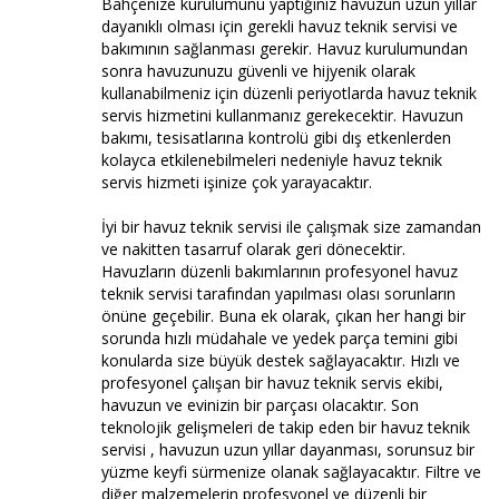
Bahçenize kurulumunu yaptığınız havuzun uzun yıllar
dayanıklı olması için gerekli havuz teknik servisi ve
bakımının sağlanması gerekir. Havuz kurulumundan
sonra havuzunuzu güvenli ve hijyenik olarak
kullanabilmeniz için düzenli periyotlarda havuz teknik
servis hizmetini kullanmanız gerekecektir. Havuzun
bakımı, tesisatlarına kontrolü gibi dış etkenlerden
kolayca etkilenebilmeleri nedeniyle havuz teknik
servis hizmeti işinize çok yarayacaktır.
İyi bir havuz teknik servisi ile çalışmak size zamandan
ve nakitten tasarruf olarak geri dönecektir.
Havuzların düzenli bakımlarının profesyonel havuz
teknik servisi tarafından yapılması olası sorunların
önüne geçebilir. Buna ek olarak, çıkan her hangi bir
sorunda hızlı müdahale ve yedek parça temini gibi
konularda size büyük destek sağlayacaktır. Hızlı ve
profesyonel çalışan bir havuz teknik servis ekibi,
havuzun ve evinizin bir parçası olacaktır. Son
teknolojik gelişmeleri de takip eden bir havuz teknik
servisi , havuzun uzun yıllar dayanması, sorunsuz bir
yüzme keyfi sürmenize olanak sağlayacaktır. Filtre ve
diğer malzemelerin profesyonel ve düzenli bir