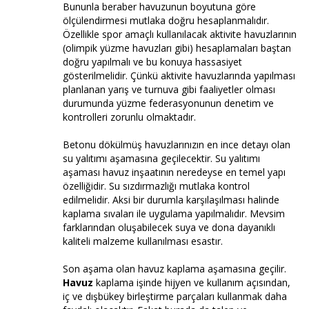
Bununla beraber havuzunun boyutuna göre
ölçülendirmesi mutlaka doğru hesaplanmalıdır.
Özellikle spor amaçlı kullanılacak aktivite havuzlarının
(olimpik yüzme havuzları gibi) hesaplamaları baştan
doğru yapılmalı ve bu konuya hassasiyet
gösterilmelidir. Çünkü aktivite havuzlarında yapılması
planlanan yarış ve turnuva gibi faaliyetler olması
durumunda yüzme federasyonunun denetim ve
kontrolleri zorunlu olmaktadır.
Betonu dökülmüş havuzlarınızın en ince detayı olan
su yalıtımı aşamasına geçilecektir. Su yalıtımı
aşaması havuz inşaatının neredeyse en temel yapı
özelliğidir. Su sızdırmazlığı mutlaka kontrol
edilmelidir. Aksi bir durumla karşılaşılması halinde
kaplama sıvaları ile uygulama yapılmalıdır. Mevsim
farklarından oluşabilecek suya ve dona dayanıklı
kaliteli malzeme kullanılması esastır.
Son aşama olan havuz kaplama aşamasına geçilir.
Havuz
kaplama işinde hijyen ve kullanım açısından,
iç ve dışbükey birleştirme parçaları kullanmak daha