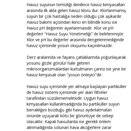
Havuz suyunun temizliği denilince havuz kimyasalları
arasında ilk akla gelen havuz kloru dur. Klorlanmamış
suyun bir çok hastalığa neden olduğu çok aşikardır.
Havuz bakımı açısından ikinci en bilindik konu ise
Havuz pH değerinin ayarlanmasıdır. Klor ve pH
değerleri "Havuz Suyu Yönetmeliği" ile belirlenmiştir.
Klor ve pH bu değerler arasında dengelenmediğinde
havuz içerisinde yosun oluşumu kaçınılmazdır.
Derz aralarında ve fayans çatlaklarında yoğunlaşarak
yosunu gözle görülür hale getiren
mikroorganizmalardan kurtulmanın çaresi ise yine bir
havuz kimyasalı olan "yosun önleyici"dir.
Havuz suyu içerisinde yer almaya başlayan partiküller
de havuz sistemi içerisinde yer alan filtreler
tarafından süzülememektedir. Uygun havuz
kimyasalları kullanılmadığında bu partiküller suyun
berraklığını bozduğu gibi havuz aydınlatmaları
önünde uçuşarak kötü bir görüntüye de sebep
olacaktır. Kapalı havuzlarda ise gerekli önlem
alınmadığında solunan hava akciğerlere zarar