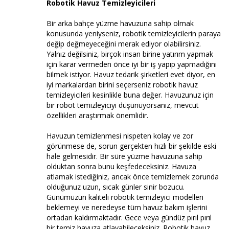
Robotik Havuz Temizleyicileri
Bir arka bahçe yüzme havuzuna sahip olmak
konusunda yeniyseniz, robotik temizleyicilerin paraya
değip değmeyeceğini merak ediyor olabilirsiniz.
Yalnız değilsiniz, birçok insan birine yatırım yapmak
için karar vermeden önce iyi bir iş yapıp yapmadığını
bilmek istiyor. Havuz tedarik şirketleri evet diyor, en
iyi markalardan birini seçerseniz robotik havuz
temizleyicileri kesinlikle buna değer. Havuzunuz için
bir robot temizleyiciyi düşünüyorsanız, mevcut
özellikleri araştırmak önemlidir.
Havuzun temizlenmesi nispeten kolay ve zor
görünmese de, sorun gerçekten hızlı bir şekilde eski
hale gelmesidir. Bir süre yüzme havuzuna sahip
olduktan sonra bunu keşfedeceksiniz. Havuza
atlamak istediğiniz, ancak önce temizlemek zorunda
olduğunuz uzun, sıcak günler sinir bozucu.
Günümüzün kaliteli robotik temizleyici modelleri
beklemeyi ve neredeyse tüm havuz bakım işlerini
ortadan kaldırmaktadır. Gece veya gündüz pırıl pırıl
bir temiz havuza atlayabileceksiniz. Robotik havuz