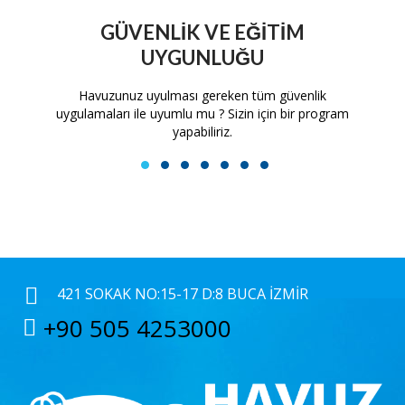
GÜVENLIK VE EĞITIM
UYGUNLUĞU
tam
Havuzunuz uyulması gereken tüm güvenlik
H
uygulamaları ile uyumlu mu ? Sizin için bir program
yapabiliriz.
1
2
3
4
5
6
7
421 SOKAK NO:15-17 D:8 BUCA İZMIR
+90 505 4253000