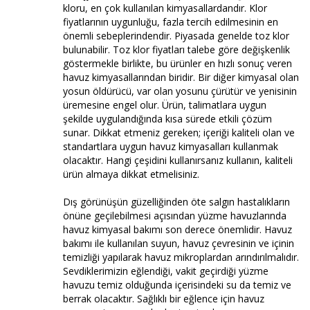
kloru, en çok kullanılan kimyasallardandır. Klor
fiyatlarının uygunluğu, fazla tercih edilmesinin en
önemli sebeplerindendir. Piyasada genelde toz klor
bulunabilir. Toz klor fiyatları talebe göre değişkenlik
göstermekle birlikte, bu ürünler en hızlı sonuç veren
havuz kimyasallarından biridir. Bir diğer kimyasal olan
yosun öldürücü, var olan yosunu çürütür ve yenisinin
üremesine engel olur. Ürün, talimatlara uygun
şekilde uygulandığında kısa sürede etkili çözüm
sunar. Dikkat etmeniz gereken; içeriği kaliteli olan ve
standartlara uygun havuz kimyasalları kullanmak
olacaktır. Hangi çeşidini kullanırsanız kullanın, kaliteli
ürün almaya dikkat etmelisiniz.
Dış görünüşün güzelliğinden öte salgın hastalıkların
önüne geçilebilmesi açısından yüzme havuzlarında
havuz kimyasal bakımı son derece önemlidir. Havuz
bakımı ile kullanılan suyun, havuz çevresinin ve içinin
temizliği yapılarak havuz mikroplardan arındırılmalıdır.
Sevdiklerimizin eğlendiği, vakit geçirdiği yüzme
havuzu temiz olduğunda içerisindeki su da temiz ve
berrak olacaktır. Sağlıklı bir eğlence için havuz