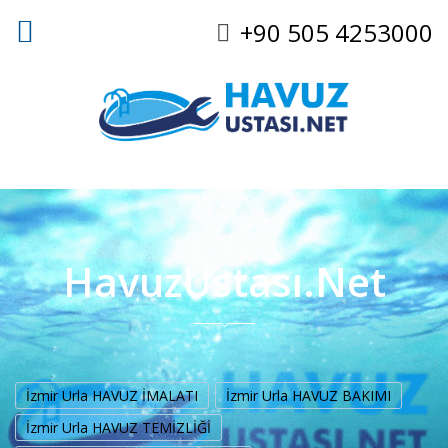
+90 505 4253000
HavuzUstası.Net
İzmir Urla HAVUZ İMALATI
İzmir Urla HAVUZ BAKIMI
İzmir Urla HAVUZ TEMİZLİĞİ