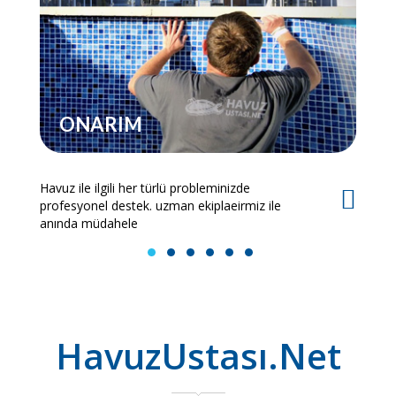
ONARIM
Havuz ile ilgili her türlü probleminizde
Es
profesyonel destek. uzman ekiplaeirmiz ile
bi
anında müdahele
1
2
3
4
5
6
HavuzUstası.Net