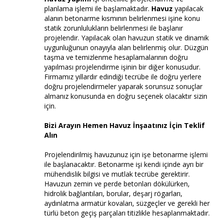
planlama işlemi ile başlamaktadır.
Havuz
yapılacak
alanın betonarme kısmının belirlenmesi işine konu
statik zorunlulukların belirlenmesi ile başlanır
projelendir. Yapılacak olan havuzun statik ve dinamik
uygunluğunun onayıyla alan belirlenmiş olur. Düzgün
taşma ve temizlenme hesaplamalarının doğru
yapılması projelendirme işinin bir diğer konusudur.
Firmamız yıllardır edindiği tecrübe ile doğru yerlere
doğru projelendirmeler yaparak sorunsuz sonuçlar
almanız konusunda en doğru seçenek olacaktır sizin
için.
Bizi Arayın Hemen Havuz İnşaatınız İçin Teklif
Alın
Projelendirilmiş havuzunuz için işe betonarme işlemi
ile başlanacaktır. Betonarme işi kendi içinde ayrı bir
mühendislik bilgisi ve mutlak tecrübe gerektirir.
Havuzun zemin ve perde betonları dökülürken,
hidrolik bağlantıları, borular, deşarj rögarları,
aydınlatma armatür kovaları, süzgeçler ve gerekli her
türlü beton geçiş parçaları titizlikle hesaplanmaktadır.