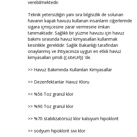
verebilmektedir.
Teknik yetersizliğin yanı sıra bilgisizlik de solunan
havanın kapalı havuzu kullanan insanların ciğerlerinde
sigara içmişcesine zarar vermesine imkan
tanımaktadır. Sağlıklı bir yüzme havuzu için havuz
bakımı sırasında havuz kimyasalları kullanmak
kesinlikle gereklidir. Sağlık Bakanlığı tarafından
onaylanmış ve ihtiyacınıza uygun en etkili havuz
kimyasalları şimdi {{.siteUrl}} 'de.
>> Havuz Bakımında Kullanılan Kimyasallar
>> Dezenfektanlar Havuz Kloru
>> %56 Toz granül klor
>> %90 Toz granül klor
>> %70 stabilizatörsüz klor kalsiyum hipoklorit
>> sodyum hipoklorit sıvı klor