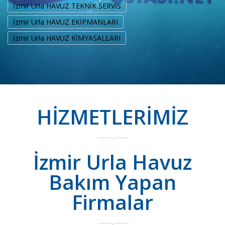
İzmir Urla HAVUZ TEKNİK SERVİS
İzmir Urla HAVUZ EKİPMANLARI
İzmir Urla HAVUZ KİMYASALLARI
HİZMETLERİMİZ
İzmir Urla Havuz
Bakım Yapan
Firmalar