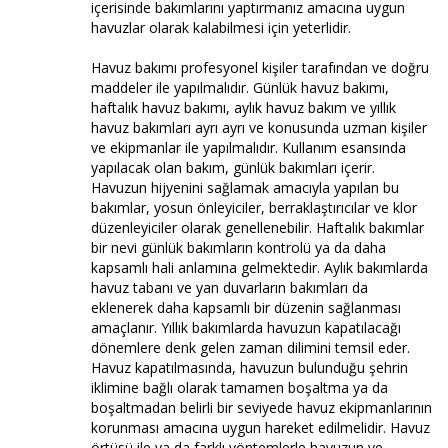
içerisinde bakımlarını yaptırmanız amacına uygun
havuzlar olarak kalabilmesi için yeterlidir.
Havuz bakımı profesyonel kişiler tarafından ve doğru
maddeler ile yapılmalıdır. Günlük havuz bakımı,
haftalık havuz bakımı, aylık havuz bakım ve yıllık
havuz bakımları ayrı ayrı ve konusunda uzman kişiler
ve ekipmanlar ile yapılmalıdır. Kullanım esansında
yapılacak olan bakım, günlük bakımları içerir.
Havuzun hijyenini sağlamak amacıyla yapılan bu
bakımlar, yosun önleyiciler, berraklaştırıcılar ve klor
düzenleyiciler olarak genellenebilir. Haftalık bakımlar
bir nevi günlük bakımların kontrolü ya da daha
kapsamlı hali anlamına gelmektedir. Aylık bakımlarda
havuz tabanı ve yan duvarların bakımları da
eklenerek daha kapsamlı bir düzenin sağlanması
amaçlanır. Yıllık bakımlarda havuzun kapatılacağı
dönemlere denk gelen zaman dilimini temsil eder.
Havuz kapatılmasında, havuzun bulunduğu şehrin
iklimine bağlı olarak tamamen boşaltma ya da
boşaltmadan belirli bir seviyede havuz ekipmanlarının
korunması amacına uygun hareket edilmelidir. Havuz
örtüsü ile ya da farklı yöntemlerle havuzun ve