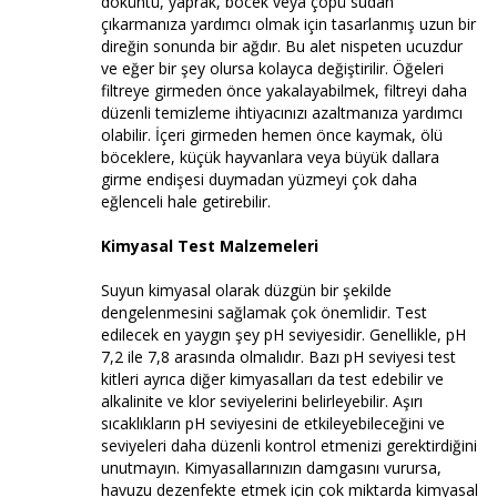
döküntü, yaprak, böcek veya çöpü sudan
çıkarmanıza yardımcı olmak için tasarlanmış uzun bir
direğin sonunda bir ağdır. Bu alet nispeten ucuzdur
ve eğer bir şey olursa kolayca değiştirilir. Öğeleri
filtreye girmeden önce yakalayabilmek, filtreyi daha
düzenli temizleme ihtiyacınızı azaltmanıza yardımcı
olabilir. İçeri girmeden hemen önce kaymak, ölü
böceklere, küçük hayvanlara veya büyük dallara
girme endişesi duymadan yüzmeyi çok daha
eğlenceli hale getirebilir.
Kimyasal Test Malzemeleri
Suyun kimyasal olarak düzgün bir şekilde
dengelenmesini sağlamak çok önemlidir. Test
edilecek en yaygın şey pH seviyesidir. Genellikle, pH
7,2 ile 7,8 arasında olmalıdır. Bazı pH seviyesi test
kitleri ayrıca diğer kimyasalları da test edebilir ve
alkalinite ve klor seviyelerini belirleyebilir. Aşırı
sıcaklıkların pH seviyesini de etkileyebileceğini ve
seviyeleri daha düzenli kontrol etmenizi gerektirdiğini
unutmayın. Kimyasallarınızın damgasını vurursa,
havuzu dezenfekte etmek için çok miktarda kimyasal