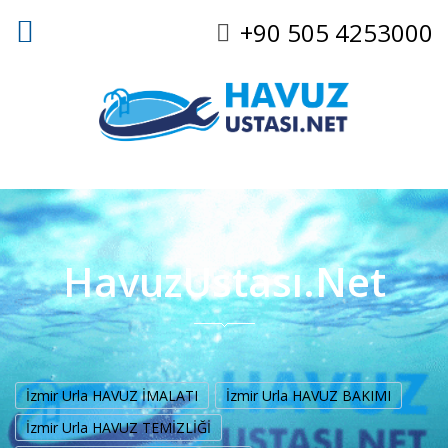
+90 505 4253000
HavuzUstası.Net
İzmir Urla HAVUZ İMALATI
İzmir Urla HAVUZ BAKIMI
İzmir Urla HAVUZ TEMİZLİĞİ