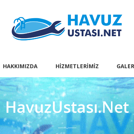
HAKKIMIZDA
HIZMETLERIMIZ
GALER
HavuzUstası.Net