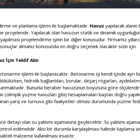
ndirme ve planlama işlemi ile başlamaktadır.
Havuz
yapılacak alanın 
lanır projelendir. Yapılacak olan havuzun statik ve dinamik uygunluğ
pılması projelendirme işinin bir diğer konusudur. Firmamız yıllard
onuçlar almanız konusunda en doğru seçenek olacaktır sizin için.
z İçin Teklif Alın
etonarme işlemi ile başlanacaktır. Betonarme işi kendi içinde ayrı bi
ülürken, hidrolik bağlantıları, borular, deşarj rögarları, aydınlatm
saplanmaktadır. Bununla beraber havuzunun boyutuna göre ölçülendir
rının (olimpik yüzme havuzları gibi) hesaplamaları baştan doğru yapı
nlanan yarış ve turnuva gibi faaliyetler olması durumunda yüzme f
ce detayı olan su yalıtımı aşamasına geçilecektir. Su yalıtımı aşa
kontrol edilmelidir. Aksi bir durumla karşılaşılması halinde kaplama s
aliteli malzeme kullanılması esastır.