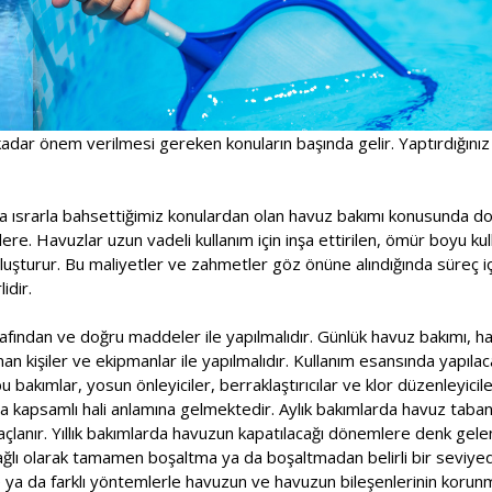
adar önem verilmesi gereken konuların başında gelir. Yaptırdığınız
a ısrarla bahsettiğimiz konulardan olan havuz bakımı konusunda doğ
ere. Havuzlar uzun vadeli kullanım için inşa ettirilen, ömür boyu kull
oluşturur. Bu maliyetler ve zahmetler göz önüne alındığında süreç 
idir.
fından ve doğru maddeler ile yapılmalıdır. Günlük havuz bakımı, haf
n kişiler ve ekipmanlar ile yapılmalıdır. Kullanım esansında yapılac
 bakımlar, yosun önleyiciler, berraklaştırıcılar ve klor düzenleyicile
a kapsamlı hali anlamına gelmektedir. Aylık bakımlarda havuz taban
çlanır. Yıllık bakımlarda havuzun kapatılacağı dönemlere denk gele
ağlı olarak tamamen boşaltma ya da boşaltmadan belirli bir seviy
e ya da farklı yöntemlerle havuzun ve havuzun bileşenlerinin korunm