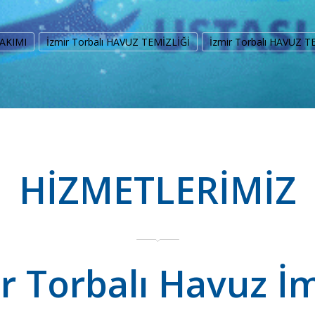
BAKIMI
İzmir Torbalı HAVUZ TEMİZLİĞİ
İzmir Torbalı HAVUZ T
HİZMETLERİMİZ
r Torbalı Havuz İ