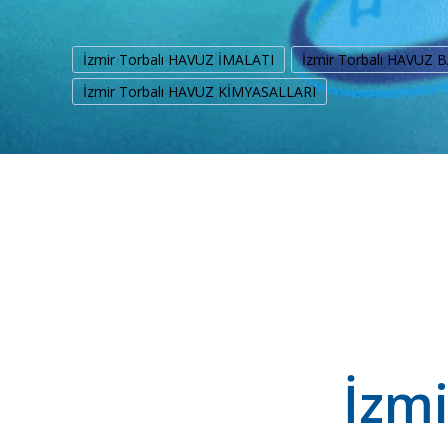
İzmir Torbalı HAVUZ İMALATI
İzmir Torbalı HAVUZ 
İzmir Torbalı HAVUZ KİMYASALLARI
İzmi