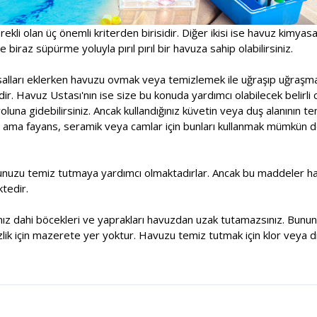
rekli olan üç önemli kriterden birisidir. Diğer ikisi ise havuz kimyas
 biraz süpürme yoluyla pırıl pırıl bir havuza sahip olabilirsiniz.
asalları eklerken havuzu ovmak veya temizlemek ile uğraşıp uğraşm
r. Havuz Ustası'nın ise size bu konuda yardımcı olabilecek belirli 
una gidebilirsiniz. Ancak kullandığınız küvetin veya duş alanının t
 ama fayans, seramik veya camlar için bunları kullanmak mümkün deği
unuzu temiz tutmaya yardımcı olmaktadırlar. Ancak bu maddeler havu
tedir.
sanız dahi böcekleri ve yaprakları havuzdan uzak tutamazsınız. Bununl
lik için mazerete yer yoktur. Havuzu temiz tutmak için klor veya di