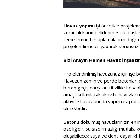
Havuz yapımı
işi öncelikle projele
zorunlulukların belirlenmesi ile baş
temizlenme hesaplamalarının doğru ya
projelendirmeler yaparak sorunsuz s
Bizi Arayın Hemen Havuz İnşaatını
Projelendirilmiş havuzunuz için işe b
Havuzun zemin ve perde betonları dök
beton geçiş parçaları titizlikle he
amaçlı kullanılacak aktivite havuzla
aktivite havuzlarında yapılması pla
olmaktadır.
Betonu dökülmüş havuzlarınızın en in
özelliğidir. Su sızdırmazlığı mutlaka 
oluşabilecek suya ve dona dayanıklı k