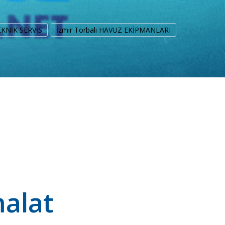
EKNİK SERVİS
İzmir Torbalı HAVUZ EKİPMANLARI
malat