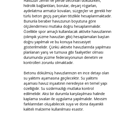
Havuzun zemin ve perde betonları dökülürken,
hidrolik bağlantıları, borular, deşarj rögarları,
aydınlatma armatür kovaları, süzgeçler ve gerekli her
türlü beton geçiş parçaları titizlikle hesaplanmaktadır.
Bununla beraber havuzunun boyutuna göre
ölçülendirmesi mutlaka doğru hesaplanmalıdır.
Özellikle spor amaçlı kullanılacak aktivite havuzlarının
(olimpik yüzme havuzları gibi) hesaplamaları baştan
doğru yapılmalı ve bu konuya hassasiyet
gösterilmelidir. Çünkü aktivite havuzlarında yapılması
planlanan yarış ve turnuva gibi faaliyetler olması
durumunda yüzme federasyonunun denetim ve
kontrolleri zorunlu olmaktadır.
Betonu dökülmüş havuzlarınızın en ince detayı olan
su yalıtımı aşamasına geçilecektir. Su yalıtımı
aşaması havuz inşaatının neredeyse en temel yapı
özelliğidir. Su sızdırmazlığı mutlaka kontrol
edilmelidir. Aksi bir durumla karşılaşılması halinde
kaplama sıvaları ile uygulama yapılmalıdır. Mevsim
farklarından oluşabilecek suya ve dona dayanıklı
kaliteli malzeme kullanılması esastır.