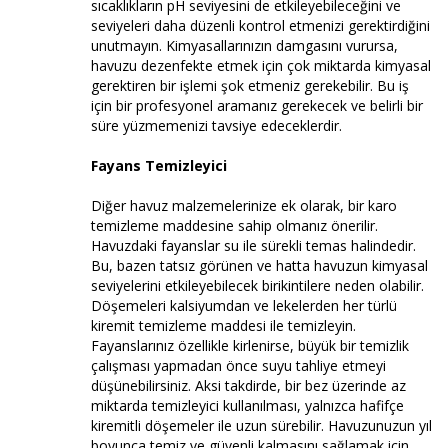
sıcaklıkların pH seviyesini de etkileyebileceğini ve
seviyeleri daha düzenli kontrol etmenizi gerektirdiğini
unutmayın. Kimyasallarınızın damgasını vurursa,
havuzu dezenfekte etmek için çok miktarda kimyasal
gerektiren bir işlemi şok etmeniz gerekebilir. Bu iş
için bir profesyonel aramanız gerekecek ve belirli bir
süre yüzmemenizi tavsiye edeceklerdir.
Fayans Temizleyici
Diğer havuz malzemelerinize ek olarak, bir karo
temizleme maddesine sahip olmanız önerilir.
Havuzdaki fayanslar su ile sürekli temas halindedir.
Bu, bazen tatsız görünen ve hatta havuzun kimyasal
seviyelerini etkileyebilecek birikintilere neden olabilir.
Döşemeleri kalsiyumdan ve lekelerden her türlü
kiremit temizleme maddesi ile temizleyin.
Fayanslarınız özellikle kirlenirse, büyük bir temizlik
çalışması yapmadan önce suyu tahliye etmeyi
düşünebilirsiniz. Aksi takdirde, bir bez üzerinde az
miktarda temizleyici kullanılması, yalnızca hafifçe
kiremitli döşemeler ile uzun sürebilir. Havuzunuzun yıl
boyunca temiz ve güvenli kalmasını sağlamak için