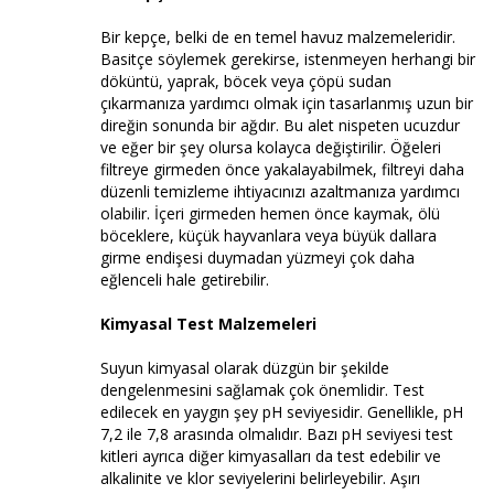
Bir kepçe, belki de en temel havuz malzemeleridir.
Basitçe söylemek gerekirse, istenmeyen herhangi bir
döküntü, yaprak, böcek veya çöpü sudan
çıkarmanıza yardımcı olmak için tasarlanmış uzun bir
direğin sonunda bir ağdır. Bu alet nispeten ucuzdur
ve eğer bir şey olursa kolayca değiştirilir. Öğeleri
filtreye girmeden önce yakalayabilmek, filtreyi daha
düzenli temizleme ihtiyacınızı azaltmanıza yardımcı
olabilir. İçeri girmeden hemen önce kaymak, ölü
böceklere, küçük hayvanlara veya büyük dallara
girme endişesi duymadan yüzmeyi çok daha
eğlenceli hale getirebilir.
Kimyasal Test Malzemeleri
Suyun kimyasal olarak düzgün bir şekilde
dengelenmesini sağlamak çok önemlidir. Test
edilecek en yaygın şey pH seviyesidir. Genellikle, pH
7,2 ile 7,8 arasında olmalıdır. Bazı pH seviyesi test
kitleri ayrıca diğer kimyasalları da test edebilir ve
alkalinite ve klor seviyelerini belirleyebilir. Aşırı