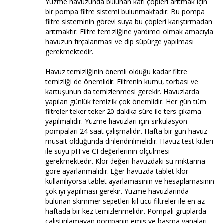
Yüzme havuzunda bulunan katı çöpleri arıtmak için
bir pompa filtre sistemi bulunmaktadır. Bu pompa
filtre sisteminin görevi suya bu çöpleri karıştırmadan
arıtmaktır. Filtre temizliğine yardımcı olmak amacıyla
havuzun fırçalanması ve dip süpürge yapılması
gerekmektedir.
Havuz temizliğinin önemli olduğu kadar filtre
temizliği de önemlidir. Filtrenin kumu, torbası ve
kartuşunun da temizlenmesi gerekir. Havuzlarda
yapılan günlük temizlik çok önemlidir. Her gün tüm
filtreler teker teker 20 dakika süre ile ters çıkama
yapılmalıdır. Yüzme havuzları için sirkülasyon
pompaları 24 saat çalışmalıdır. Hafta bir gün havuz
müsait olduğunda dinlendirilmelidir. Havuz test kitleri
ile suyu pH ve CI değerlerinin ölçülmesi
gerekmektedir. Klor değeri havuzdaki su miktarına
göre ayarlanmalıdır. Eğer havuzda tablet klor
kullanılıyorsa tablet ayarlamasının ve hesaplamasının
çok iyi yapılması gerekir. Yüzme havuzlarında
bulunan skimmer sepetleri kıl ucu filtreler ile en az
haftada bir kez temizlenmelidir. Pompalı gruplarda
çalıştırılamayan pompanın emiş ve basma vanaları