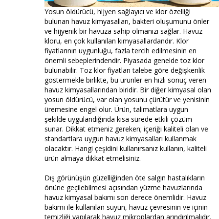
Yosun öldürücü, hijyen sağlayıcı ve klor özelliği
bulunan havuz kimyasalları, bakteri oluşumunu önler
ve hijyenik bir havuza sahip olmanızı sağlar. Havuz
kloru, en çok kullanılan kimyasallardandır. Klor
fiyatlarının uygunluğu, fazla tercih edilmesinin en
önemli sebeplerindendir. Piyasada genelde toz klor
bulunabilir. Toz klor fiyatları talebe göre değişkenlik
göstermekle birlikte, bu ürünler en hızlı sonuç veren
havuz kimyasallarından biridir. Bir diğer kimyasal olan
yosun öldürücü, var olan yosunu çürütür ve yenisinin
üremesine engel olur. Ürün, talimatlara uygun
şekilde uygulandığında kısa sürede etkili çözüm
sunar. Dikkat etmeniz gereken; içeriği kaliteli olan ve
standartlara uygun havuz kimyasalları kullanmak
olacaktır. Hangi çeşidini kullanırsanız kullanın, kaliteli
ürün almaya dikkat etmelisiniz.
Dış görünüşün güzelliğinden öte salgın hastalıkların
önüne geçilebilmesi açısından yüzme havuzlarında
havuz kimyasal bakımı son derece önemlidir. Havuz
bakımı ile kullanılan suyun, havuz çevresinin ve içinin
temizliği yapılarak havuz mikroplardan arındırılmalıdır.