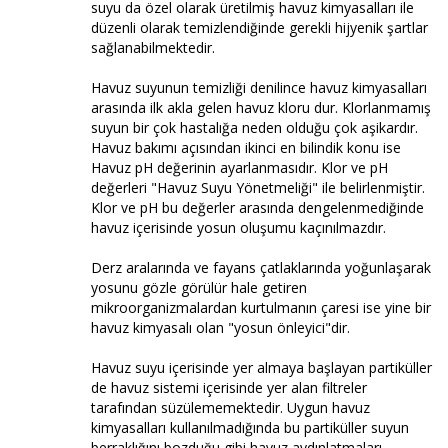
suyu da özel olarak üretilmiş havuz kimyasalları ile
düzenli olarak temizlendiğinde gerekli hijyenik şartlar
sağlanabilmektedir.
Havuz suyunun temizliği denilince havuz kimyasalları
arasında ilk akla gelen havuz kloru dur. Klorlanmamış
suyun bir çok hastalığa neden olduğu çok aşikardır.
Havuz bakımı açısından ikinci en bilindik konu ise
Havuz pH değerinin ayarlanmasıdır. Klor ve pH
değerleri "Havuz Suyu Yönetmeliği" ile belirlenmiştir.
Klor ve pH bu değerler arasında dengelenmediğinde
havuz içerisinde yosun oluşumu kaçınılmazdır.
Derz aralarında ve fayans çatlaklarında yoğunlaşarak
yosunu gözle görülür hale getiren
mikroorganizmalardan kurtulmanın çaresi ise yine bir
havuz kimyasalı olan "yosun önleyici"dir.
Havuz suyu içerisinde yer almaya başlayan partiküller
de havuz sistemi içerisinde yer alan filtreler
tarafından süzülememektedir. Uygun havuz
kimyasalları kullanılmadığında bu partiküller suyun
berraklığını bozduğu gibi havuz aydınlatmaları