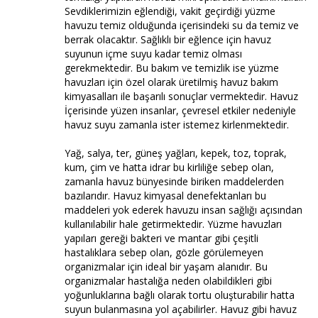
Sevdiklerimizin eğlendiği, vakit geçirdiği yüzme
havuzu temiz olduğunda içerisindeki su da temiz ve
berrak olacaktır. Sağlıklı bir eğlence için havuz
suyunun içme suyu kadar temiz olması
gerekmektedir. Bu bakım ve temizlik ise yüzme
havuzları için özel olarak üretilmiş havuz bakım
kimyasalları ile başarılı sonuçlar vermektedir. Havuz
İçerisinde yüzen insanlar, çevresel etkiler nedeniyle
havuz suyu zamanla ister istemez kirlenmektedir.
Yağ, salya, ter, güneş yağları, kepek, toz, toprak,
kum, çim ve hatta idrar bu kirliliğe sebep olan,
zamanla havuz bünyesinde biriken maddelerden
bazılarıdır. Havuz kimyasal denefektanları bu
maddeleri yok ederek havuzu insan sağlığı açısından
kullanılabilir hale getirmektedir. Yüzme havuzları
yapıları gereği bakteri ve mantar gibi çeşitli
hastalıklara sebep olan, gözle görülemeyen
organizmalar için ideal bir yaşam alanıdır. Bu
organizmalar hastalığa neden olabildikleri gibi
yoğunluklarına bağlı olarak tortu oluşturabilir hatta
suyun bulanmasına yol açabilirler. Havuz gibi havuz