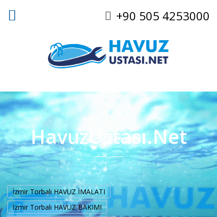
+90 505 4253000
HavuzUstası.Net
İzmir Torbalı HAVUZ İMALATI
İzmir Torbalı HAVUZ BAKIMI