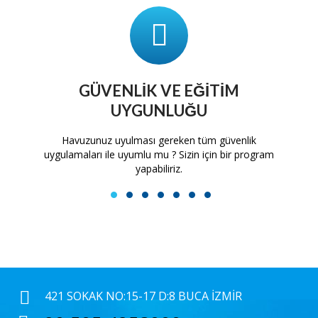
GÜVENLIK VE EĞITIM
UYGUNLUĞU
tam
Havuzunuz uyulması gereken tüm güvenlik
H
uygulamaları ile uyumlu mu ? Sizin için bir program
yapabiliriz.
1
2
3
4
5
6
7
421 SOKAK NO:15-17 D:8 BUCA İZMIR