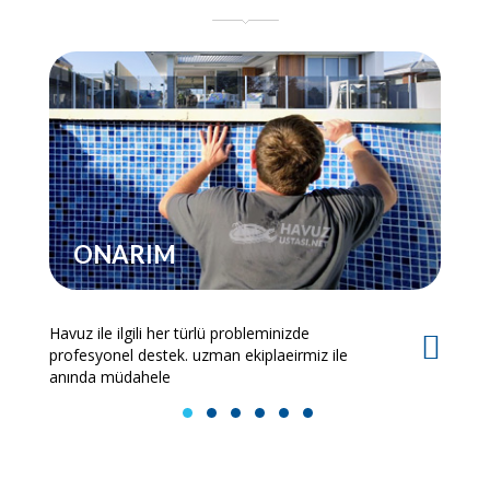
ONARIM
Havuz ile ilgili her türlü probleminizde
Es
profesyonel destek. uzman ekiplaeirmiz ile
bi
anında müdahele
1
2
3
4
5
6