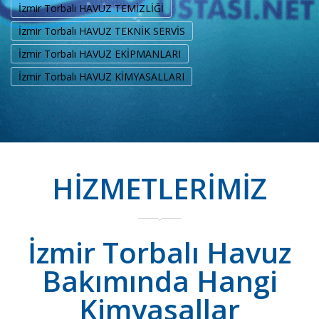
İzmir Torbalı HAVUZ TEMİZLİĞİ
İzmir Torbalı HAVUZ TEKNİK SERVİS
İzmir Torbalı HAVUZ EKİPMANLARI
İzmir Torbalı HAVUZ KİMYASALLARI
HİZMETLERİMİZ
İzmir Torbalı Havuz
Bakımında Hangi
Kimyasallar