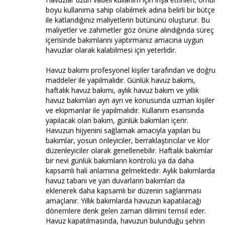
boyu kullanıma sahip olabilmek adına belirli bir bütçe
ile katlandığınız maliyetlerin bütününü oluşturur. Bu
maliyetler ve zahmetler göz önüne alındığında süreç
içerisinde bakımlarını yaptırmanız amacına uygun
havuzlar olarak kalabilmesi için yeterlidir.
Havuz bakımı profesyonel kişiler tarafından ve doğru
maddeler ile yapılmalıdır. Günlük havuz bakımı,
haftalık havuz bakımı, aylık havuz bakım ve yıllık
havuz bakımları ayrı ayrı ve konusunda uzman kişiler
ve ekipmanlar ile yapılmalıdır. Kullanım esansında
yapılacak olan bakım, günlük bakımları içerir.
Havuzun hijyenini sağlamak amacıyla yapılan bu
bakımlar, yosun önleyiciler, berraklaştırıcılar ve klor
düzenleyiciler olarak genellenebilir. Haftalık bakımlar
bir nevi günlük bakımların kontrolü ya da daha
kapsamlı hali anlamına gelmektedir. Aylık bakımlarda
havuz tabanı ve yan duvarların bakımları da
eklenerek daha kapsamlı bir düzenin sağlanması
amaçlanır. Yıllık bakımlarda havuzun kapatılacağı
dönemlere denk gelen zaman dilimini temsil eder.
Havuz kapatılmasında, havuzun bulunduğu şehrin