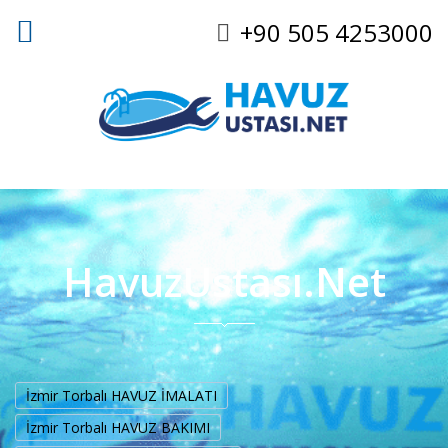
+90 505 4253000
HavuzUstası.Net
İzmir Torbalı HAVUZ İMALATI
İzmir Torbalı HAVUZ BAKIMI