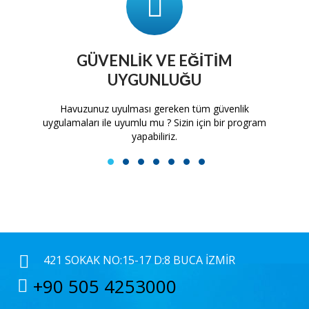
GÜVENLIK VE EĞITIM
UYGUNLUĞU
tam
Havuzunuz uyulması gereken tüm güvenlik
H
uygulamaları ile uyumlu mu ? Sizin için bir program
yapabiliriz.
1
2
3
4
5
6
7
421 SOKAK NO:15-17 D:8 BUCA İZMIR
+90 505 4253000