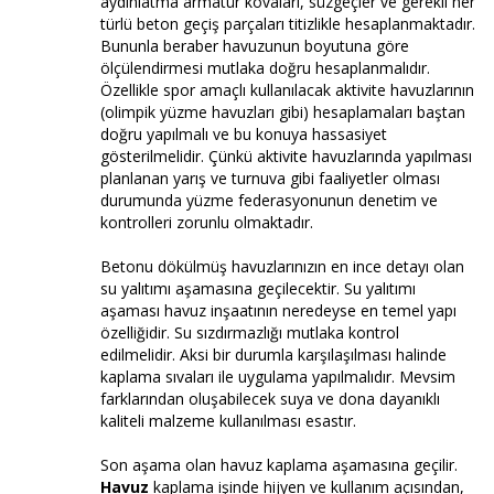
aydınlatma armatür kovaları, süzgeçler ve gerekli her
türlü beton geçiş parçaları titizlikle hesaplanmaktadır.
Bununla beraber havuzunun boyutuna göre
ölçülendirmesi mutlaka doğru hesaplanmalıdır.
Özellikle spor amaçlı kullanılacak aktivite havuzlarının
(olimpik yüzme havuzları gibi) hesaplamaları baştan
doğru yapılmalı ve bu konuya hassasiyet
gösterilmelidir. Çünkü aktivite havuzlarında yapılması
planlanan yarış ve turnuva gibi faaliyetler olması
durumunda yüzme federasyonunun denetim ve
kontrolleri zorunlu olmaktadır.
Betonu dökülmüş havuzlarınızın en ince detayı olan
su yalıtımı aşamasına geçilecektir. Su yalıtımı
aşaması havuz inşaatının neredeyse en temel yapı
özelliğidir. Su sızdırmazlığı mutlaka kontrol
edilmelidir. Aksi bir durumla karşılaşılması halinde
kaplama sıvaları ile uygulama yapılmalıdır. Mevsim
farklarından oluşabilecek suya ve dona dayanıklı
kaliteli malzeme kullanılması esastır.
Son aşama olan havuz kaplama aşamasına geçilir.
Havuz
kaplama işinde hijyen ve kullanım açısından,