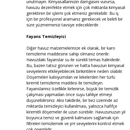
unutmayın. Kimyasallarınızın damgasını vurursa,
havuzu dezenfekte etmek için çok miktarda kimyasal
gerektiren bir işlemi şok etmeniz gerekebilir. Bu iş
için bir profesyonel aramanız gerekecek ve belirli bir
süre yüzmemenizi tavsiye edeceklerdir.
Fayans Temizleyici
Diğer havuz malzemelerinize ek olarak, bir karo
temizleme maddesine sahip olmanız önerilir.
Havuzdaki fayanslar su ile sürekli temas halindedir.
Bu, bazen tatsız görünen ve hatta havuzun kimyasal
seviyelerini etkileyebilecek birikintilere neden olabilir.
Döşemeleri kalsiyumdan ve lekelerden her türlü
kiremit temizleme maddesi ile temizleyin.
Fayanslarınız özellikle kirlenirse, büyük bir temizlik
çalışması yapmadan önce suyu tahliye etmeyi
düşünebilirsiniz. Aksi takdirde, bir bez üzerinde az
miktarda temizleyici kullanılması, yalnızca hafifçe
kiremitli döşemeler ile uzun sürebilir. Havuzunuzun yıl
boyunca temiz ve güvenli kalmasını sağlamak için
filtreleri temizlemek ve pH seviyelerini kontrol etmek
çok önemlidir.