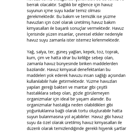
berrak olacaktır. Sağlıklı bir eğlence için havuz
suyunun içme suyu kadar temiz olması
gerekmektedir. Bu bakım ve temizlik ise yüzme
havuzları için özel olarak üretilmiş havuz bakım
kimyasalları ile başarılı sonuçlar vermektedir. Havuz
İçerisinde yüzen insanlar, çevresel etkiler nedeniyle
havuz suyu zamanla ister istemez kirlenmektedir.
Yağ, salya, ter, güneş yağları, kepek, toz, toprak,
kum, çim ve hatta idrar bu kirliliğe sebep olan,
zamanla havuz bünyesinde biriken maddelerden
bazılarıdır. Havuz kimyasal denefektanları bu
maddeleri yok ederek havuzu insan sağlığı açısından
kullanılabilir hale getirmektedir. Yüzme havuzları
yapıları gereği bakteri ve mantar gibi çeşitli
hastalıklara sebep olan, gözle görülemeyen
organizmalar için ideal bir yaşam alanıdır. Bu
organizmalar hastalığa neden olabildikleri gibi
yoğunluklarına bağlı olarak tortu oluşturabilir hatta
suyun bulanmasına yol açabilirler. Havuz gibi havuz
suyu da özel olarak üretilmiş havuz kimyasalları ile
düzenli olarak temizlendiğinde gerekli hijyenik şartlar