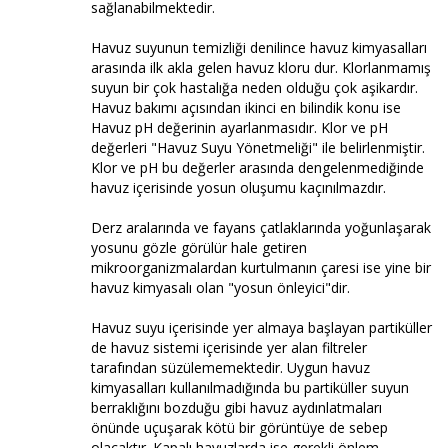
sağlanabilmektedir.
Havuz suyunun temizliği denilince havuz kimyasalları
arasında ilk akla gelen havuz kloru dur. Klorlanmamış
suyun bir çok hastalığa neden olduğu çok aşikardır.
Havuz bakımı açısından ikinci en bilindik konu ise
Havuz pH değerinin ayarlanmasıdır. Klor ve pH
değerleri "Havuz Suyu Yönetmeliği" ile belirlenmiştir.
Klor ve pH bu değerler arasında dengelenmediğinde
havuz içerisinde yosun oluşumu kaçınılmazdır.
Derz aralarında ve fayans çatlaklarında yoğunlaşarak
yosunu gözle görülür hale getiren
mikroorganizmalardan kurtulmanın çaresi ise yine bir
havuz kimyasalı olan "yosun önleyici"dir.
Havuz suyu içerisinde yer almaya başlayan partiküller
de havuz sistemi içerisinde yer alan filtreler
tarafından süzülememektedir. Uygun havuz
kimyasalları kullanılmadığında bu partiküller suyun
berraklığını bozduğu gibi havuz aydınlatmaları
önünde uçuşarak kötü bir görüntüye de sebep
olacaktır. Kapalı havuzlarda ise gerekli önlem