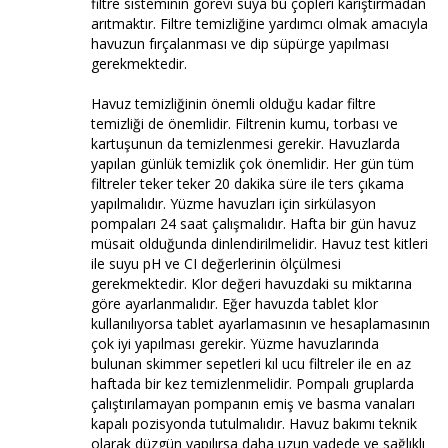
filtre sisteminin görevi suya bu çöpleri karıştırmadan
arıtmaktır. Filtre temizliğine yardımcı olmak amacıyla
havuzun fırçalanması ve dip süpürge yapılması
gerekmektedir.
Havuz temizliğinin önemli olduğu kadar filtre
temizliği de önemlidir. Filtrenin kumu, torbası ve
kartuşunun da temizlenmesi gerekir. Havuzlarda
yapılan günlük temizlik çok önemlidir. Her gün tüm
filtreler teker teker 20 dakika süre ile ters çıkama
yapılmalıdır. Yüzme havuzları için sirkülasyon
pompaları 24 saat çalışmalıdır. Hafta bir gün havuz
müsait olduğunda dinlendirilmelidir. Havuz test kitleri
ile suyu pH ve CI değerlerinin ölçülmesi
gerekmektedir. Klor değeri havuzdaki su miktarına
göre ayarlanmalıdır. Eğer havuzda tablet klor
kullanılıyorsa tablet ayarlamasının ve hesaplamasının
çok iyi yapılması gerekir. Yüzme havuzlarında
bulunan skimmer sepetleri kıl ucu filtreler ile en az
haftada bir kez temizlenmelidir. Pompalı gruplarda
çalıştırılamayan pompanın emiş ve basma vanaları
kapalı pozisyonda tutulmalıdır. Havuz bakımı teknik
olarak düzgün yapılırsa daha uzun vadede ve sağlıklı