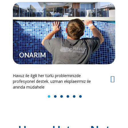
ONARIM
Havuz ile ilgili her türlü probleminizde
Es
profesyonel destek. uzman ekiplaeirmiz ile
bi
anında müdahele
1
2
3
4
5
6