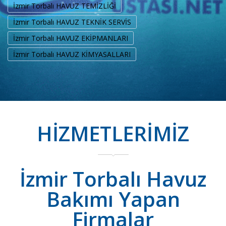
İzmir Torbalı HAVUZ TEMİZLİĞİ
İzmir Torbalı HAVUZ TEKNİK SERVİS
İzmir Torbalı HAVUZ EKİPMANLARI
İzmir Torbalı HAVUZ KİMYASALLARI
HİZMETLERİMİZ
İzmir Torbalı Havuz
Bakımı Yapan
Firmalar