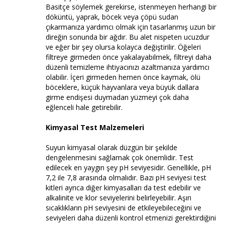
Basitçe söylemek gerekirse, istenmeyen herhangi bir
döküntü, yaprak, böcek veya çöpü sudan
çıkarmanıza yardımcı olmak için tasarlanmış uzun bir
direğin sonunda bir ağdır. Bu alet nispeten ucuzdur
ve eğer bir şey olursa kolayca değiştirilir. Öğeleri
filtreye girmeden önce yakalayabilmek, filtreyi daha
düzenli temizleme ihtiyacınızı azaltmanıza yardımcı
olabilir. İçeri girmeden hemen önce kaymak, ölü
böceklere, küçük hayvanlara veya büyük dallara
girme endişesi duymadan yüzmeyi çok daha
eğlenceli hale getirebilir.
Kimyasal Test Malzemeleri
Suyun kimyasal olarak düzgün bir şekilde
dengelenmesini sağlamak çok önemlidir. Test
edilecek en yaygın şey pH seviyesidir. Genellikle, pH
7,2 ile 7,8 arasında olmalıdır. Bazı pH seviyesi test
kitleri ayrıca diğer kimyasalları da test edebilir ve
alkalinite ve klor seviyelerini belirleyebilir. Aşırı
sıcaklıkların pH seviyesini de etkileyebileceğini ve
seviyeleri daha düzenli kontrol etmenizi gerektirdiğini