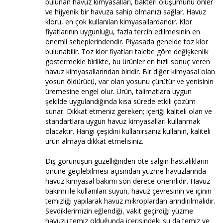
bulunan havuz kimyasalları, bakteri oluşumunu önler
ve hijyenik bir havuza sahip olmanızı sağlar. Havuz
kloru, en çok kullanılan kimyasallardandır. Klor
fiyatlarının uygunluğu, fazla tercih edilmesinin en
önemli sebeplerindendir. Piyasada genelde toz klor
bulunabilir. Toz klor fiyatları talebe göre değişkenlik
göstermekle birlikte, bu ürünler en hızlı sonuç veren
havuz kimyasallarından biridir. Bir diğer kimyasal olan
yosun öldürücü, var olan yosunu çürütür ve yenisinin
üremesine engel olur. Ürün, talimatlara uygun
şekilde uygulandığında kısa sürede etkili çözüm
sunar. Dikkat etmeniz gereken; içeriği kaliteli olan ve
standartlara uygun havuz kimyasalları kullanmak
olacaktır. Hangi çeşidini kullanırsanız kullanın, kaliteli
ürün almaya dikkat etmelisiniz.
Dış görünüşün güzelliğinden öte salgın hastalıkların
önüne geçilebilmesi açısından yüzme havuzlarında
havuz kimyasal bakımı son derece önemlidir. Havuz
bakımı ile kullanılan suyun, havuz çevresinin ve içinin
temizliği yapılarak havuz mikroplardan arındırılmalıdır.
Sevdiklerimizin eğlendiği, vakit geçirdiği yüzme
havuzu temiz olduğunda içerisindeki su da temiz ve