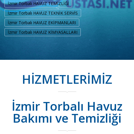
İzmir Torbalı HAVUZ TEMİZLİĞİ
İzmir Torbalı HAVUZ TEKNİK SERVİS
İzmir Torbalı HAVUZ EKİPMANLARI
İzmir Torbalı HAVUZ KİMYASALLARI
HİZMETLERİMİZ
İzmir Torbalı Havuz
Bakımı ve Temizliği