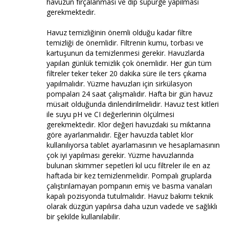
havuzun fırçalanması ve dip süpürge yapılması
gerekmektedir.
Havuz temizliğinin önemli olduğu kadar filtre
temizliği de önemlidir. Filtrenin kumu, torbası ve
kartuşunun da temizlenmesi gerekir. Havuzlarda
yapılan günlük temizlik çok önemlidir. Her gün tüm
filtreler teker teker 20 dakika süre ile ters çıkama
yapılmalıdır. Yüzme havuzları için sirkülasyon
pompaları 24 saat çalışmalıdır. Hafta bir gün havuz
müsait olduğunda dinlendirilmelidir. Havuz test kitleri
ile suyu pH ve CI değerlerinin ölçülmesi
gerekmektedir. Klor değeri havuzdaki su miktarına
göre ayarlanmalıdır. Eğer havuzda tablet klor
kullanılıyorsa tablet ayarlamasının ve hesaplamasının
çok iyi yapılması gerekir. Yüzme havuzlarında
bulunan skimmer sepetleri kıl ucu filtreler ile en az
haftada bir kez temizlenmelidir. Pompalı gruplarda
çalıştırılamayan pompanın emiş ve basma vanaları
kapalı pozisyonda tutulmalıdır. Havuz bakımı teknik
olarak düzgün yapılırsa daha uzun vadede ve sağlıklı
bir şekilde kullanılabilir.