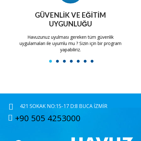
GÜVENLIK VE EĞITIM
UYGUNLUĞU
tam
Havuzunuz uyulması gereken tüm güvenlik
H
uygulamaları ile uyumlu mu ? Sizin için bir program
yapabiliriz.
1
2
3
4
5
6
7
421 SOKAK NO:15-17 D:8 BUCA İZMIR
+90 505 4253000