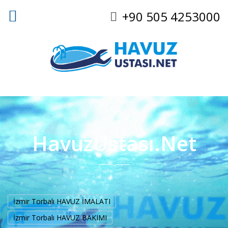
+90 505 4253000
HavuzUstası.Net
İzmir Torbalı HAVUZ İMALATI
İzmir Torbalı HAVUZ BAKIMI