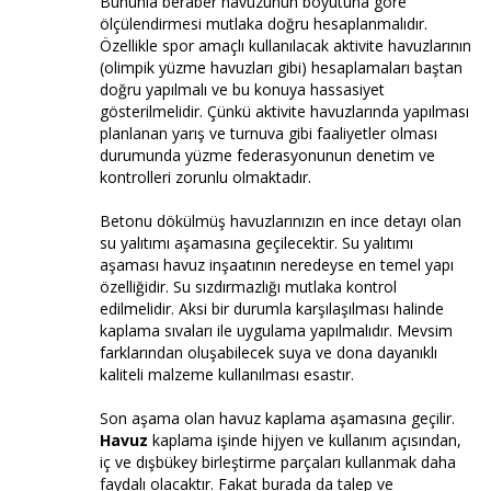
Bununla beraber havuzunun boyutuna göre
ölçülendirmesi mutlaka doğru hesaplanmalıdır.
Özellikle spor amaçlı kullanılacak aktivite havuzlarının
(olimpik yüzme havuzları gibi) hesaplamaları baştan
doğru yapılmalı ve bu konuya hassasiyet
gösterilmelidir. Çünkü aktivite havuzlarında yapılması
planlanan yarış ve turnuva gibi faaliyetler olması
durumunda yüzme federasyonunun denetim ve
kontrolleri zorunlu olmaktadır.
Betonu dökülmüş havuzlarınızın en ince detayı olan
su yalıtımı aşamasına geçilecektir. Su yalıtımı
aşaması havuz inşaatının neredeyse en temel yapı
özelliğidir. Su sızdırmazlığı mutlaka kontrol
edilmelidir. Aksi bir durumla karşılaşılması halinde
kaplama sıvaları ile uygulama yapılmalıdır. Mevsim
farklarından oluşabilecek suya ve dona dayanıklı
kaliteli malzeme kullanılması esastır.
Son aşama olan havuz kaplama aşamasına geçilir.
Havuz
kaplama işinde hijyen ve kullanım açısından,
iç ve dışbükey birleştirme parçaları kullanmak daha
faydalı olacaktır. Fakat burada da talep ve