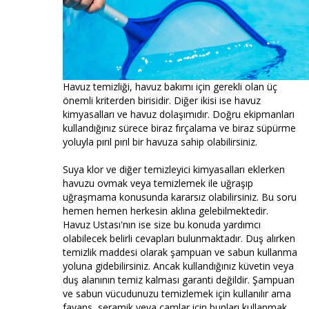
Havuz temizliği, havuz bakımı için gerekli olan üç
önemli kriterden birisidir. Diğer ikisi ise havuz
kimyasalları ve havuz dolaşımıdır. Doğru ekipmanları
kullandığınız sürece biraz fırçalama ve biraz süpürme
yoluyla pırıl pırıl bir havuza sahip olabilirsiniz.
Suya klor ve diğer temizleyici kimyasalları eklerken
havuzu ovmak veya temizlemek ile uğraşıp
uğraşmama konusunda kararsız olabilirsiniz. Bu soru
hemen hemen herkesin aklına gelebilmektedir.
Havuz Ustası'nın ise size bu konuda yardımcı
olabilecek belirli cevapları bulunmaktadır. Duş alırken
temizlik maddesi olarak şampuan ve sabun kullanma
yoluna gidebilirsiniz. Ancak kullandığınız küvetin veya
duş alanının temiz kalması garanti değildir. Şampuan
ve sabun vücudunuzu temizlemek için kullanılır ama
fayans, seramik veya camlar için bunları kullanmak