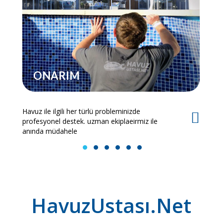
ONARIM
Havuz ile ilgili her türlü probleminizde
Es
profesyonel destek. uzman ekiplaeirmiz ile
bi
anında müdahele
1
2
3
4
5
6
HavuzUstası.Net