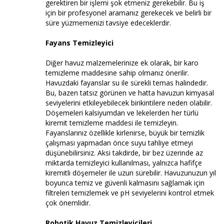
gerektiren bir işlemi şok etmeniz gerekebilir. Bu iş
için bir profesyonel aramanız gerekecek ve belirli bir
süre yüzmemenizi tavsiye edeceklerdir.
Fayans Temizleyici
Diğer havuz malzemelerinize ek olarak, bir karo
temizleme maddesine sahip olmanız önerilir.
Havuzdaki fayanslar su ile sürekli temas halindedir.
Bu, bazen tatsız görünen ve hatta havuzun kimyasal
seviyelerini etkileyebilecek birikintilere neden olabilir.
Döşemeleri kalsiyumdan ve lekelerden her türlü
kiremit temizleme maddesi ile temizleyin.
Fayanslarınız özellikle kirlenirse, büyük bir temizlik
çalışması yapmadan önce suyu tahliye etmeyi
düşünebilirsiniz. Aksi takdirde, bir bez üzerinde az
miktarda temizleyici kullanılması, yalnızca hafifçe
kiremitli döşemeler ile uzun sürebilir. Havuzunuzun yıl
boyunca temiz ve güvenli kalmasını sağlamak için
filtreleri temizlemek ve pH seviyelerini kontrol etmek
çok önemlidir.
Robotik Havuz Temizleyicileri