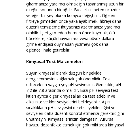
çıkarmanıza yardımcı olmak için tasarlanmış uzun bir
direğin sonunda bir ağdır. Bu alet nispeten ucuzdur
ve eğer bir şey olursa kolayca değiştirilir. Öğeleri
filtreye girmeden önce yakalayabilmek, filtreyi daha
düzenli temizleme ihtiyacınızı azaltmanıza yardımcı
olabilir. İçeri girmeden hemen önce kaymak, ölü
böceklere, küçük hayvanlara veya büyük dallara
girme endişesi duymadan yüzmeyi çok daha
eğlenceli hale getirebilir.
Kimyasal Test Malzemeleri
Suyun kimyasal olarak düzgün bir şekilde
dengelenmesini sağlamak çok önemlidir. Test
edilecek en yaygın şey pH seviyesidir. Genellikle, pH
7,2 ile 7,8 arasında olmalıdır. Bazı pH seviyesi test
kitleri ayrıca diğer kimyasalları da test edebilir ve
alkalinite ve klor seviyelerini belirleyebilir. Aşırı
sıcaklıkların pH seviyesini de etkileyebileceğini ve
seviyeleri daha düzenli kontrol etmenizi gerektirdiğini
unutmayın. Kimyasallarınızın damgasını vurursa,
havuzu dezenfekte etmek için çok miktarda kimyasal