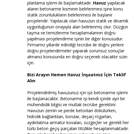
planlama işlemi ile başlamaktadır.
Havuz
yapılacak
alanın betonarme kısmının belirlenmesi işine konu
statik zorunlulukların belirlenmesi ile başlanır
projelendir. Yapılacak olan havuzun statik ve dinamik
uygunluğunun onayıyla alan belirlenmiş olur. Düzgün
taşma ve temizlenme hesaplamalarının doğru
yapılması projelendirme işinin bir diğer konusudur.
Firmamız yıllardır edindiği tecrübe ile doğru yerlere
doğru projelendirmeler yaparak sorunsuz sonuçlar
almanız konusunda en doğru seçenek olacaktır sizin
için.
Bizi Arayın Hemen Havuz İnşaatınız İçin Teklif
Alın
Projelendirilmiş havuzunuz için işe betonarme işlemi
ile başlanacaktır. Betonarme işi kendi içinde ayrı bir
mühendislik bilgisi ve mutlak tecrübe gerektirir.
Havuzun zemin ve perde betonları dökülürken,
hidrolik bağlantıları, borular, deşarj rögarları,
aydınlatma armatür kovaları, süzgeçler ve gerekli her
türlü beton geçiş parçaları titizlikle hesaplanmaktadır.