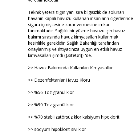
Teknik yetersizliğin yanı sıra bilgisizlik de solunan
havanın kapalı havuzu kullanan insanların ciğerlerinde
sigara içmişcesine zarar vermesine imkan
tanımaktadır. Sağlıklı bir yüzme havuzu için havuz
bakımı sırasında havuz kimyasalları kullanmak
kesinlikle gereklidir. Sağlık Bakanlığı tarafından
onaylanmış ve ihtiyacınıza uygun en etkili havuz
kimyasalları şimdi {{.siteUrl}} 'de.
>> Havuz Bakımında Kullanılan Kimyasallar
>> Dezenfektanlar Havuz Kloru
>> %56 Toz granül klor
>> %90 Toz granül klor
>> %70 stabilizatörsüz klor kalsiyum hipoklorit
>> sodyum hipoklorit sıvı klor