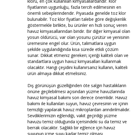
kloru, en çok kullanılan kimyasallardandır. Klor
fiyatlarının uygunluğu, fazla tercih edilmesinin en
önemli sebeplerindendir. Piyasada genelde toz klor
bulunabilir. Toz klor fiyatları talebe göre değişkenlik
göstermekle birlikte, bu ürünler en hızlı sonuç veren
havuz kimyasallarından biridir. Bir diğer kimyasal olan
yosun öldürücü, var olan yosunu çürütür ve yenisinin
üremesine engel olur. Ürün, talimatlara uygun
şekilde uygulandığında kısa sürede etkili çözüm
sunar. Dikkat etmeniz gereken; içeriği kaliteli olan ve
standartlara uygun havuz kimyasalları kullanmak
olacaktır. Hangi çeşidini kullanırsanız kullanın, kaliteli
ürün almaya dikkat etmelisiniz.
Dış görünüşün güzelliğinden öte salgın hastalıkların
önüne geçilebilmesi açısından yüzme havuzlarında
havuz kimyasal bakımı son derece önemlidir. Havuz
bakımı ile kullanılan suyun, havuz çevresinin ve içinin
temizliği yapılarak havuz mikroplardan arındırılmalıdır.
Sevdiklerimizin eğlendiği, vakit geçirdiği yüzme
havuzu temiz olduğunda içerisindeki su da temiz ve
berrak olacaktır. Sağlıklı bir eğlence için havuz
suyunun içme suyu kadar temiz olması