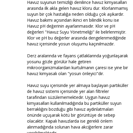
Havuz suyunun temizliği denilince havuz kimyasalları
arasında ilk akla gelen havuz kloru dur. Klorlanmamış
suyun bir çok hastalığa neden olduğu çok aşikardır.
Havuz bakımı açısından ikinci en bilindik konu ise
Havuz pH değerinin ayarlanmasıdır. Klor ve pH
değerleri "Havuz Suyu Yönetmeliği" ile belirlenmiştir.
Klor ve pH bu değerler arasında dengelenmediğinde
havuz içerisinde yosun oluşumu kaçınılmazdır.
Derz aralarında ve fayans çatlaklarında yoğunlaşarak
yosunu gözle görülür hale getiren
mikroorganizmalardan kurtulmanın çaresi ise yine bir
havuz kimyasalı olan "yosun önleyici"dir.
Havuz suyu içerisinde yer almaya başlayan partiküller
de havuz sistemi içerisinde yer alan filtreler
tarafından süzülememektedir. Uygun havuz
kimyasalları kullanılmadığında bu partiküller suyun
berraklığını bozduğu gibi havuz aydınlatmaları
önünde uçuşarak kötü bir görüntüye de sebep
olacaktır. Kapalı havuzlarda ise gerekli önlem
alınmadığında solunan hava akciğerlere zarar
verebilmektedir.