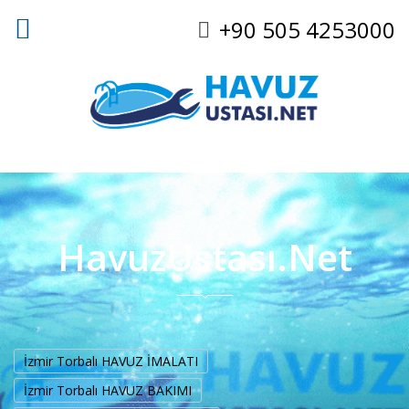
+90 505 4253000
HavuzUstası.Net
İzmir Torbalı HAVUZ İMALATI
İzmir Torbalı HAVUZ BAKIMI