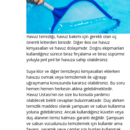
Havuz temizliği, havuz bakımı için gerekli olan üç
önemli kriterden birisidir. Diğer ikisi ise havuz
kimyasalları ve havuz dolaşımıdır. Doğru ekipmanları
kullandığınız sürece biraz fırçalama ve biraz süpürme
yoluyla pırıl pırıl bir havuza sahip olabilirsiniz.
Suya klor ve diğer temizleyici kimyasalları eklerken
havuzu ovmak veya temizlemek ile uğraşıp
uğraşmama konusunda kararsız olabilirsiniz. Bu soru
hemen hemen herkesin aklına gelebilmektedir.
Havuz Ustası'nın ise size bu konuda yardımcı
olabilecek belirli cevapları bulunmaktadır. Duş alırken
temizlik maddesi olarak şampuan ve sabun kullanma
yoluna gidebilirsiniz. Ancak kullandığınız küvetin veya
duş alanının temiz kalması garanti değildir. Şampuan
ve sabun vücudunuzu temizlemek için kullanılır ama
fayans, seramik veya camlar için bunları kullanmak