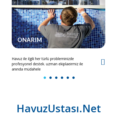
ONARIM
Havuz ile ilgili her türlü probleminizde
Es
profesyonel destek. uzman ekiplaeirmiz ile
bi
anında müdahele
1
2
3
4
5
6
HavuzUstası.Net