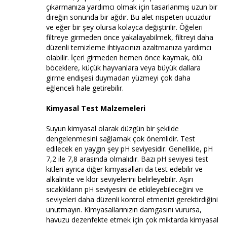
çıkarmanıza yardımcı olmak için tasarlanmış uzun bir
direğin sonunda bir ağdır. Bu alet nispeten ucuzdur
ve eğer bir şey olursa kolayca değiştirilir. Öğeleri
filtreye girmeden önce yakalayabilmek, filtreyi daha
düzenli temizleme ihtiyacınızı azaltmanıza yardımcı
olabilir. İçeri girmeden hemen önce kaymak, ölü
böceklere, küçük hayvanlara veya büyük dallara
girme endişesi duymadan yüzmeyi çok daha
eğlenceli hale getirebilir.
Kimyasal Test Malzemeleri
Suyun kimyasal olarak düzgün bir şekilde
dengelenmesini sağlamak çok önemlidir. Test
edilecek en yaygın şey pH seviyesidir. Genellikle, pH
7,2 ile 7,8 arasında olmalıdır. Bazı pH seviyesi test
kitleri ayrıca diğer kimyasalları da test edebilir ve
alkalinite ve klor seviyelerini belirleyebilir. Aşırı
sıcaklıkların pH seviyesini de etkileyebileceğini ve
seviyeleri daha düzenli kontrol etmenizi gerektirdiğini
unutmayın. Kimyasallarınızın damgasını vurursa,
havuzu dezenfekte etmek için çok miktarda kimyasal