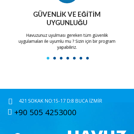
GÜVENLIK VE EĞITIM
UYGUNLUĞU
tam
Havuzunuz uyulması gereken tüm güvenlik
H
uygulamaları ile uyumlu mu ? Sizin için bir program
yapabiliriz.
1
2
3
4
5
6
7
421 SOKAK NO:15-17 D:8 BUCA İZMIR
+90 505 4253000