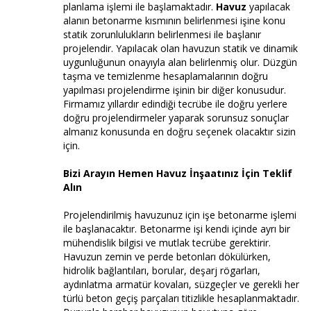
planlama işlemi ile başlamaktadır.
Havuz
yapılacak
alanın betonarme kısmının belirlenmesi işine konu
statik zorunlulukların belirlenmesi ile başlanır
projelendir. Yapılacak olan havuzun statik ve dinamik
uygunluğunun onayıyla alan belirlenmiş olur. Düzgün
taşma ve temizlenme hesaplamalarının doğru
yapılması projelendirme işinin bir diğer konusudur.
Firmamız yıllardır edindiği tecrübe ile doğru yerlere
doğru projelendirmeler yaparak sorunsuz sonuçlar
almanız konusunda en doğru seçenek olacaktır sizin
için.
Bizi Arayın Hemen Havuz İnşaatınız İçin Teklif
Alın
Projelendirilmiş havuzunuz için işe betonarme işlemi
ile başlanacaktır. Betonarme işi kendi içinde ayrı bir
mühendislik bilgisi ve mutlak tecrübe gerektirir.
Havuzun zemin ve perde betonları dökülürken,
hidrolik bağlantıları, borular, deşarj rögarları,
aydınlatma armatür kovaları, süzgeçler ve gerekli her
türlü beton geçiş parçaları titizlikle hesaplanmaktadır.