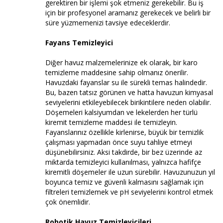
gerektiren bir işlemi şok etmeniz gerekebilir. Bu iş
için bir profesyonel aramanız gerekecek ve belirli bir
süre yüzmemenizi tavsiye edeceklerdir.
Fayans Temizleyici
Diğer havuz malzemelerinize ek olarak, bir karo
temizleme maddesine sahip olmanız önerilir.
Havuzdaki fayanslar su ile sürekli temas halindedir.
Bu, bazen tatsız görünen ve hatta havuzun kimyasal
seviyelerini etkileyebilecek birikintilere neden olabilir.
Döşemeleri kalsiyumdan ve lekelerden her türlü
kiremit temizleme maddesi ile temizleyin.
Fayanslarınız özellikle kirlenirse, büyük bir temizlik
çalışması yapmadan önce suyu tahliye etmeyi
düşünebilirsiniz. Aksi takdirde, bir bez üzerinde az
miktarda temizleyici kullanılması, yalnızca hafifçe
kiremitli döşemeler ile uzun sürebilir. Havuzunuzun yıl
boyunca temiz ve güvenli kalmasını sağlamak için
filtreleri temizlemek ve pH seviyelerini kontrol etmek
çok önemlidir.
Robotik Havuz Temizleyicileri