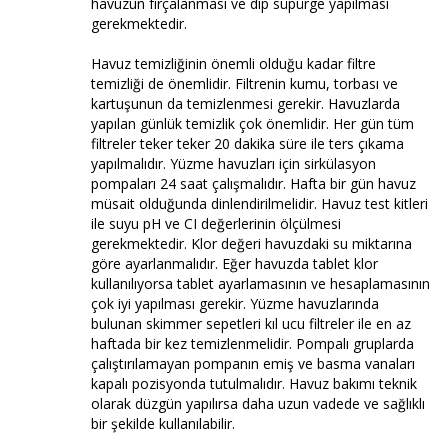
havuzun fırçalanması ve dip süpürge yapılması
gerekmektedir.
Havuz temizliğinin önemli olduğu kadar filtre
temizliği de önemlidir. Filtrenin kumu, torbası ve
kartuşunun da temizlenmesi gerekir. Havuzlarda
yapılan günlük temizlik çok önemlidir. Her gün tüm
filtreler teker teker 20 dakika süre ile ters çıkama
yapılmalıdır. Yüzme havuzları için sirkülasyon
pompaları 24 saat çalışmalıdır. Hafta bir gün havuz
müsait olduğunda dinlendirilmelidir. Havuz test kitleri
ile suyu pH ve CI değerlerinin ölçülmesi
gerekmektedir. Klor değeri havuzdaki su miktarına
göre ayarlanmalıdır. Eğer havuzda tablet klor
kullanılıyorsa tablet ayarlamasının ve hesaplamasının
çok iyi yapılması gerekir. Yüzme havuzlarında
bulunan skimmer sepetleri kıl ucu filtreler ile en az
haftada bir kez temizlenmelidir. Pompalı gruplarda
çalıştırılamayan pompanın emiş ve basma vanaları
kapalı pozisyonda tutulmalıdır. Havuz bakımı teknik
olarak düzgün yapılırsa daha uzun vadede ve sağlıklı
bir şekilde kullanılabilir.