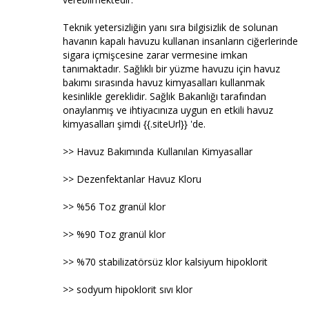
Teknik yetersizliğin yanı sıra bilgisizlik de solunan
havanın kapalı havuzu kullanan insanların ciğerlerinde
sigara içmişcesine zarar vermesine imkan
tanımaktadır. Sağlıklı bir yüzme havuzu için havuz
bakımı sırasında havuz kimyasalları kullanmak
kesinlikle gereklidir. Sağlık Bakanlığı tarafından
onaylanmış ve ihtiyacınıza uygun en etkili havuz
kimyasalları şimdi {{.siteUrl}} 'de.
>> Havuz Bakımında Kullanılan Kimyasallar
>> Dezenfektanlar Havuz Kloru
>> %56 Toz granül klor
>> %90 Toz granül klor
>> %70 stabilizatörsüz klor kalsiyum hipoklorit
>> sodyum hipoklorit sıvı klor