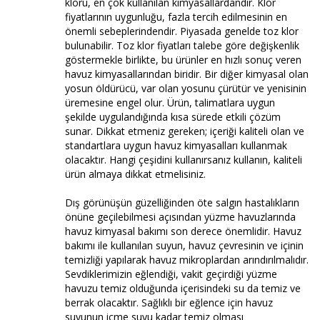
kloru, en çok kullanılan kimyasallardandır. Klor
fiyatlarının uygunluğu, fazla tercih edilmesinin en
önemli sebeplerindendir. Piyasada genelde toz klor
bulunabilir. Toz klor fiyatları talebe göre değişkenlik
göstermekle birlikte, bu ürünler en hızlı sonuç veren
havuz kimyasallarından biridir. Bir diğer kimyasal olan
yosun öldürücü, var olan yosunu çürütür ve yenisinin
üremesine engel olur. Ürün, talimatlara uygun
şekilde uygulandığında kısa sürede etkili çözüm
sunar. Dikkat etmeniz gereken; içeriği kaliteli olan ve
standartlara uygun havuz kimyasalları kullanmak
olacaktır. Hangi çeşidini kullanırsanız kullanın, kaliteli
ürün almaya dikkat etmelisiniz.
Dış görünüşün güzelliğinden öte salgın hastalıkların
önüne geçilebilmesi açısından yüzme havuzlarında
havuz kimyasal bakımı son derece önemlidir. Havuz
bakımı ile kullanılan suyun, havuz çevresinin ve içinin
temizliği yapılarak havuz mikroplardan arındırılmalıdır.
Sevdiklerimizin eğlendiği, vakit geçirdiği yüzme
havuzu temiz olduğunda içerisindeki su da temiz ve
berrak olacaktır. Sağlıklı bir eğlence için havuz
suyunun içme suyu kadar temiz olması