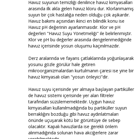
Havuz suyunun temizliği denilince havuz kimyasalları
arasında ilk akla gelen havuz kloru dur. Klorlanmamış
suyun bir çok hastalığa neden olduğu çok aşikardır.
Havuz bakımı açısından ikinci en bilindik konu ise
Havuz pH değerinin ayarlanmasıdır. Klor ve pH
değerleri "Havuz Suyu Yönetmeliği" ile belirlenmiştir.
Klor ve pH bu değerler arasında dengelenmediğinde
havuz içerisinde yosun oluşumu kaçınılmazdır.
Derz aralarında ve fayans çatlaklarında yoğunlaşarak
yosunu gözle görülür hale getiren
mikroorganizmalardan kurtulmanın çaresi ise yine bir
havuz kimyasalı olan "yosun önleyici"dir.
Havuz suyu içerisinde yer almaya başlayan partiküller
de havuz sistemi içerisinde yer alan filtreler
tarafından süzülememektedir. Uygun havuz
kimyasalları kullanılmadığında bu partiküller suyun
berraklığını bozduğu gibi havuz aydınlatmaları
önünde uçuşarak kötü bir görüntüye de sebep
olacaktır. Kapalı havuzlarda ise gerekli önlem
alınmadığında solunan hava akciğerlere zarar
verebilmektedir.