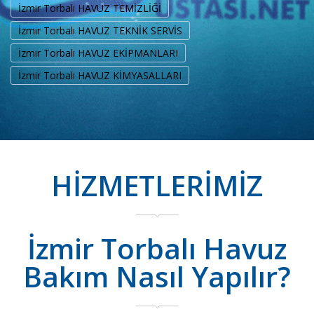
İzmir Torbalı HAVUZ TEMİZLİĞİ
İzmir Torbalı HAVUZ TEKNİK SERVİS
İzmir Torbalı HAVUZ EKİPMANLARI
İzmir Torbalı HAVUZ KİMYASALLARI
HİZMETLERİMİZ
İzmir Torbalı Havuz
Bakım Nasıl Yapılır?