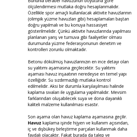
Bununla beraber havuzunun boyutuna göre
ölçülendirmesi mutlaka doğru hesaplanmalıdır.
Özellikle spor amaçlı kullanılacak aktivite havuzlarının
(olimpik yüzme havuzları gibi) hesaplamaları baştan
doğru yapılmalı ve bu konuya hassasiyet
gösterilmelidir. Çünkü aktivite havuzlarında yapılması
planlanan yarış ve turnuva gibi faaliyetler olması
durumunda yüzme federasyonunun denetim ve
kontrolleri zorunlu olmaktadır.
Betonu dökülmüş havuzlarınızın en ince detayı olan
su yalıtımı aşamasına geçilecektir. Su yalıtımı
aşaması havuz inşaatının neredeyse en temel yapı
özelliğidir. Su sızdırmazlığı mutlaka kontrol
edilmelidir. Aksi bir durumla karşılaşılması halinde
kaplama sıvaları ile uygulama yapılmalıdır. Mevsim
farklarından oluşabilecek suya ve dona dayanıklı
kaliteli malzeme kullanılması esastır.
Son aşama olan havuz kaplama aşamasına geçilir.
Havuz
kaplama işinde hijyen ve kullanım açısından,
iç ve dışbükey birleştirme parçaları kullanmak daha
faydalı olacaktır. Fakat burada da talep ve