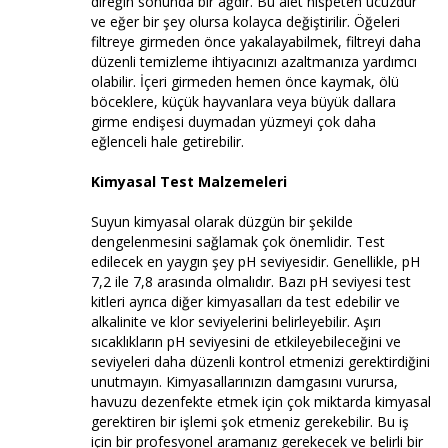
direğin sonunda bir ağdır. Bu alet nispeten ucuzdur
ve eğer bir şey olursa kolayca değiştirilir. Öğeleri
filtreye girmeden önce yakalayabilmek, filtreyi daha
düzenli temizleme ihtiyacınızı azaltmanıza yardımcı
olabilir. İçeri girmeden hemen önce kaymak, ölü
böceklere, küçük hayvanlara veya büyük dallara
girme endişesi duymadan yüzmeyi çok daha
eğlenceli hale getirebilir.
Kimyasal Test Malzemeleri
Suyun kimyasal olarak düzgün bir şekilde
dengelenmesini sağlamak çok önemlidir. Test
edilecek en yaygın şey pH seviyesidir. Genellikle, pH
7,2 ile 7,8 arasında olmalıdır. Bazı pH seviyesi test
kitleri ayrıca diğer kimyasalları da test edebilir ve
alkalinite ve klor seviyelerini belirleyebilir. Aşırı
sıcaklıkların pH seviyesini de etkileyebileceğini ve
seviyeleri daha düzenli kontrol etmenizi gerektirdiğini
unutmayın. Kimyasallarınızın damgasını vurursa,
havuzu dezenfekte etmek için çok miktarda kimyasal
gerektiren bir işlemi şok etmeniz gerekebilir. Bu iş
için bir profesyonel aramanız gerekecek ve belirli bir