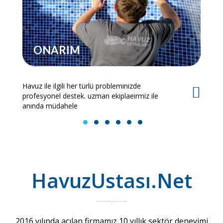
ONARIM
Havuz ile ilgili her türlü probleminizde
Es
profesyonel destek. uzman ekiplaeirmiz ile
bi
anında müdahele
1
2
3
4
5
6
HavuzUstası.Net
2016 yılında açılan firmamız 10 yıllık sektör deneyimi