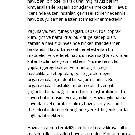
havuzları için özel olarak üretilmiş havuz bakım
kimyasalları ile başarılı sonuçlar vermektedir. Havuz
İçerisinde yüzen insanlar, çevresel etkiler nedeniyle
havuz suyu zamanla ister istemez kirlenmektedir.
Yağ, salya, ter, güneş yağları, kepek, toz, toprak,
kum, çim ve hatta idrar bu kirliliğe sebep olan,
zamanla havuz bünyesinde biriken maddelerden
bazılarıdır. Havuz kimyasal denefektanları bu
maddeleri yok ederek havuzu insan sağlığı açısından
kullanılabilir hale getirmektedir. Yüzme havuzları
yapıları gereği bakteri ve mantar gibi çeşitli
hastalıklara sebep olan, gözle görülemeyen
organizmalar için ideal bir yaşam alanıdır. Bu
organizmalar hastalığa neden olabildikleri gibi
yoğunluklarına bağlı olarak tortu oluşturabilir hatta
suyun bulanmasına yol açabilirler. Havuz gibi havuz
suyu da özel olarak üretilmiş havuz kimyasalları ile
düzenli olarak temizlendiğinde gerekli hijyenik şartlar
sağlanabilmektedir.
Havuz suyunun temizliği denilince havuz kimyasalları
arasında ilk akla gelen havuz kloru dur. Klorlanmamış