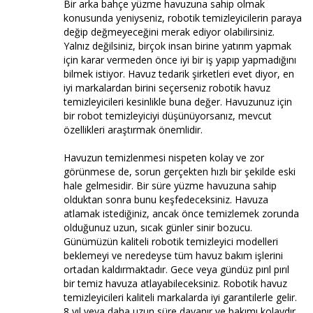
Bir arka bahçe yüzme havuzuna sahip olmak
konusunda yeniyseniz, robotik temizleyicilerin paraya
değip değmeyeceğini merak ediyor olabilirsiniz.
Yalnız değilsiniz, birçok insan birine yatırım yapmak
için karar vermeden önce iyi bir iş yapıp yapmadığını
bilmek istiyor. Havuz tedarik şirketleri evet diyor, en
iyi markalardan birini seçerseniz robotik havuz
temizleyicileri kesinlikle buna değer. Havuzunuz için
bir robot temizleyiciyi düşünüyorsanız, mevcut
özellikleri araştırmak önemlidir.
Havuzun temizlenmesi nispeten kolay ve zor
görünmese de, sorun gerçekten hızlı bir şekilde eski
hale gelmesidir. Bir süre yüzme havuzuna sahip
olduktan sonra bunu keşfedeceksiniz. Havuza
atlamak istediğiniz, ancak önce temizlemek zorunda
olduğunuz uzun, sıcak günler sinir bozucu.
Günümüzün kaliteli robotik temizleyici modelleri
beklemeyi ve neredeyse tüm havuz bakım işlerini
ortadan kaldırmaktadır. Gece veya gündüz pırıl pırıl
bir temiz havuza atlayabileceksiniz. Robotik havuz
temizleyicileri kaliteli markalarda iyi garantilerle gelir.
8 yıl veya daha uzun süre dayanır ve bakımı kolaydır.