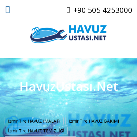
+90 505 4253000
HavuzUstası.Net
İzmir Tire HAVUZ İMALATI
İzmir Tire HAVUZ BAKIMI
İzmir Tire HAVUZ TEMİZLİĞİ