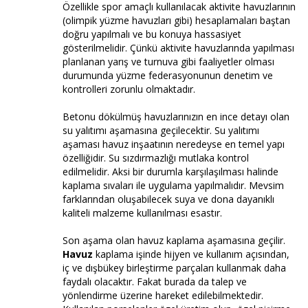
Özellikle spor amaçlı kullanılacak aktivite havuzlarının
(olimpik yüzme havuzları gibi) hesaplamaları baştan
doğru yapılmalı ve bu konuya hassasiyet
gösterilmelidir. Çünkü aktivite havuzlarında yapılması
planlanan yarış ve turnuva gibi faaliyetler olması
durumunda yüzme federasyonunun denetim ve
kontrolleri zorunlu olmaktadır.
Betonu dökülmüş havuzlarınızın en ince detayı olan
su yalıtımı aşamasına geçilecektir. Su yalıtımı
aşaması havuz inşaatının neredeyse en temel yapı
özelliğidir. Su sızdırmazlığı mutlaka kontrol
edilmelidir. Aksi bir durumla karşılaşılması halinde
kaplama sıvaları ile uygulama yapılmalıdır. Mevsim
farklarından oluşabilecek suya ve dona dayanıklı
kaliteli malzeme kullanılması esastır.
Son aşama olan havuz kaplama aşamasına geçilir.
Havuz
kaplama işinde hijyen ve kullanım açısından,
iç ve dışbükey birleştirme parçaları kullanmak daha
faydalı olacaktır. Fakat burada da talep ve
yönlendirme üzerine hareket edilebilmektedir.