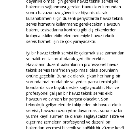
dayanıklı olması için gerekli havuz teknik servisi ve
bakımının sağlanması gerekir. Havuz kurulumundan
sonra havuzunuzu güvenli ve hijyenik olarak
kullanabilmeniz için düzenli periyotlarda havuz teknik
servis hizmetini kullanmanız gerekecektir. Havuzun
bakımı, tesisatlarına kontrolü gibi dış etkenlerden
kolayca etkilenebilmeleri nedeniyle havuz teknik
servis hizmeti işinize çok yarayacaktır.
İyi bir havuz teknik servisi ile çalışmak size zamandan
ve nakitten tasarruf olarak geri dönecektir.
Havuzların düzenli bakımlarının profesyonel havuz
teknik servisi tarafından yapılması olası sorunların
önüne geçebilir. Buna ek olarak, çıkan her hangi bir
sorunda hızlı müdahale ve yedek parça temini gibi
konularda size büyük destek sağlayacaktır. Hızlı ve
profesyonel çalışan bir havuz teknik servis ekibi,
havuzun ve evinizin bir parçası olacaktır. Son
teknolojik gelişmeleri de takip eden bir havuz teknik
servisi , havuzun uzun yıllar dayanması, sorunsuz bir
yüzme keyfi sürmenize olanak sağlayacaktır. Filtre ve
diğer malzemelerin profesyonel ve düzenli bir
bakımdan geçmesi hijyenik ve sağlıklı bir yüzme keyfi