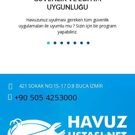
UYGUNLUĞU
tam
Havuzunuz uyulması gereken tüm güvenlik
H
uygulamaları ile uyumlu mu ? Sizin için bir program
yapabiliriz.
1
2
3
4
5
6
7
421 SOKAK NO:15-17 D:8 BUCA İZMIR
+90 505 4253000