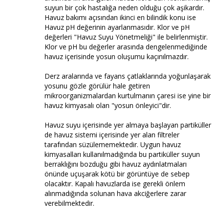
suyun bir çok hastalığa neden olduğu çok aşikardır.
Havuz bakımı açısından ikinci en bilindik konu ise
Havuz pH değerinin ayarlanmasıdır. Klor ve pH
değerleri "Havuz Suyu Yönetmeliği" ile belirlenmiştir.
Klor ve pH bu değerler arasında dengelenmediğinde
havuz içerisinde yosun oluşumu kaçınılmazdır.
Derz aralarında ve fayans çatlaklarında yoğunlaşarak
yosunu gözle görülür hale getiren
mikroorganizmalardan kurtulmanın çaresi ise yine bir
havuz kimyasalı olan "yosun önleyici"dir.
Havuz suyu içerisinde yer almaya başlayan partiküller
de havuz sistemi içerisinde yer alan filtreler
tarafından süzülememektedir. Uygun havuz
kimyasalları kullanılmadığında bu partiküller suyun
berraklığını bozduğu gibi havuz aydınlatmaları
önünde uçuşarak kötü bir görüntüye de sebep
olacaktır. Kapalı havuzlarda ise gerekli önlem
alınmadığında solunan hava akciğerlere zarar
verebilmektedir.