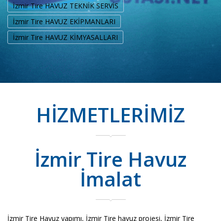
İzmir Tire HAVUZ TEKNİK SERVİS
İzmir Tire HAVUZ EKİPMANLARI
İzmir Tire HAVUZ KİMYASALLARI
HİZMETLERİMİZ
İzmir Tire Havuz
İmalat
İzmir Tire Havuz yapımı, İzmir Tire havuz projesi, İzmir Tire