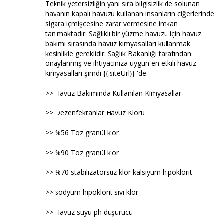
Teknik yetersizliğin yanı sıra bilgisizlik de solunan
havanın kapalı havuzu kullanan insanların ciğerlerinde
sigara içmişcesine zarar vermesine imkan
tanımaktadır. Sağlıklı bir yüzme havuzu için havuz
bakımı sırasında havuz kimyasalları kullanmak
kesinlikle gereklidir. Sağlık Bakanlığı tarafından
onaylanmış ve ihtiyacınıza uygun en etkili havuz
kimyasalları şimdi {{.siteUrl}} 'de.
>> Havuz Bakımında Kullanılan Kimyasallar
>> Dezenfektanlar Havuz Kloru
>> %56 Toz granül klor
>> %90 Toz granül klor
>> %70 stabilizatörsüz klor kalsiyum hipoklorit
>> sodyum hipoklorit sıvı klor
>> Havuz suyu ph düşürücü