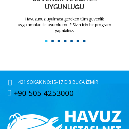
UYGUNLUĞU
tam
Havuzunuz uyulması gereken tüm güvenlik
H
uygulamaları ile uyumlu mu ? Sizin için bir program
yapabiliriz.
1
2
3
4
5
6
7
421 SOKAK NO:15-17 D:8 BUCA İZMIR
+90 505 4253000