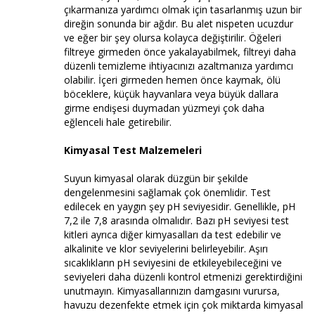
çıkarmanıza yardımcı olmak için tasarlanmış uzun bir
direğin sonunda bir ağdır. Bu alet nispeten ucuzdur
ve eğer bir şey olursa kolayca değiştirilir. Öğeleri
filtreye girmeden önce yakalayabilmek, filtreyi daha
düzenli temizleme ihtiyacınızı azaltmanıza yardımcı
olabilir. İçeri girmeden hemen önce kaymak, ölü
böceklere, küçük hayvanlara veya büyük dallara
girme endişesi duymadan yüzmeyi çok daha
eğlenceli hale getirebilir.
Kimyasal Test Malzemeleri
Suyun kimyasal olarak düzgün bir şekilde
dengelenmesini sağlamak çok önemlidir. Test
edilecek en yaygın şey pH seviyesidir. Genellikle, pH
7,2 ile 7,8 arasında olmalıdır. Bazı pH seviyesi test
kitleri ayrıca diğer kimyasalları da test edebilir ve
alkalinite ve klor seviyelerini belirleyebilir. Aşırı
sıcaklıkların pH seviyesini de etkileyebileceğini ve
seviyeleri daha düzenli kontrol etmenizi gerektirdiğini
unutmayın. Kimyasallarınızın damgasını vurursa,
havuzu dezenfekte etmek için çok miktarda kimyasal