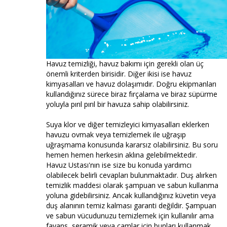
Havuz temizliği, havuz bakımı için gerekli olan üç
önemli kriterden birisidir. Diğer ikisi ise havuz
kimyasalları ve havuz dolaşımıdır. Doğru ekipmanları
kullandığınız sürece biraz fırçalama ve biraz süpürme
yoluyla pırıl pırıl bir havuza sahip olabilirsiniz.
Suya klor ve diğer temizleyici kimyasalları eklerken
havuzu ovmak veya temizlemek ile uğraşıp
uğraşmama konusunda kararsız olabilirsiniz. Bu soru
hemen hemen herkesin aklına gelebilmektedir.
Havuz Ustası'nın ise size bu konuda yardımcı
olabilecek belirli cevapları bulunmaktadır. Duş alırken
temizlik maddesi olarak şampuan ve sabun kullanma
yoluna gidebilirsiniz. Ancak kullandığınız küvetin veya
duş alanının temiz kalması garanti değildir. Şampuan
ve sabun vücudunuzu temizlemek için kullanılır ama
fayans, seramik veya camlar için bunları kullanmak