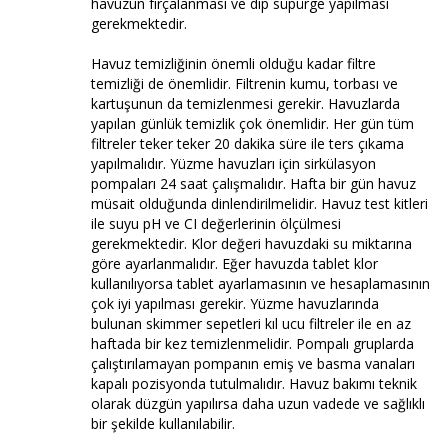
havuzun fırçalanması ve dip süpürge yapılması
gerekmektedir.
Havuz temizliğinin önemli olduğu kadar filtre
temizliği de önemlidir. Filtrenin kumu, torbası ve
kartuşunun da temizlenmesi gerekir. Havuzlarda
yapılan günlük temizlik çok önemlidir. Her gün tüm
filtreler teker teker 20 dakika süre ile ters çıkama
yapılmalıdır. Yüzme havuzları için sirkülasyon
pompaları 24 saat çalışmalıdır. Hafta bir gün havuz
müsait olduğunda dinlendirilmelidir. Havuz test kitleri
ile suyu pH ve CI değerlerinin ölçülmesi
gerekmektedir. Klor değeri havuzdaki su miktarına
göre ayarlanmalıdır. Eğer havuzda tablet klor
kullanılıyorsa tablet ayarlamasının ve hesaplamasının
çok iyi yapılması gerekir. Yüzme havuzlarında
bulunan skimmer sepetleri kıl ucu filtreler ile en az
haftada bir kez temizlenmelidir. Pompalı gruplarda
çalıştırılamayan pompanın emiş ve basma vanaları
kapalı pozisyonda tutulmalıdır. Havuz bakımı teknik
olarak düzgün yapılırsa daha uzun vadede ve sağlıklı
bir şekilde kullanılabilir.