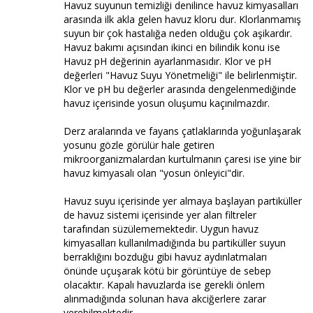
Havuz suyunun temizliği denilince havuz kimyasalları
arasında ilk akla gelen havuz kloru dur. Klorlanmamış
suyun bir çok hastalığa neden olduğu çok aşikardır.
Havuz bakımı açısından ikinci en bilindik konu ise
Havuz pH değerinin ayarlanmasıdır. Klor ve pH
değerleri "Havuz Suyu Yönetmeliği" ile belirlenmiştir.
Klor ve pH bu değerler arasında dengelenmediğinde
havuz içerisinde yosun oluşumu kaçınılmazdır.
Derz aralarında ve fayans çatlaklarında yoğunlaşarak
yosunu gözle görülür hale getiren
mikroorganizmalardan kurtulmanın çaresi ise yine bir
havuz kimyasalı olan "yosun önleyici"dir.
Havuz suyu içerisinde yer almaya başlayan partiküller
de havuz sistemi içerisinde yer alan filtreler
tarafından süzülememektedir. Uygun havuz
kimyasalları kullanılmadığında bu partiküller suyun
berraklığını bozduğu gibi havuz aydınlatmaları
önünde uçuşarak kötü bir görüntüye de sebep
olacaktır. Kapalı havuzlarda ise gerekli önlem
alınmadığında solunan hava akciğerlere zarar
verebilmektedir.