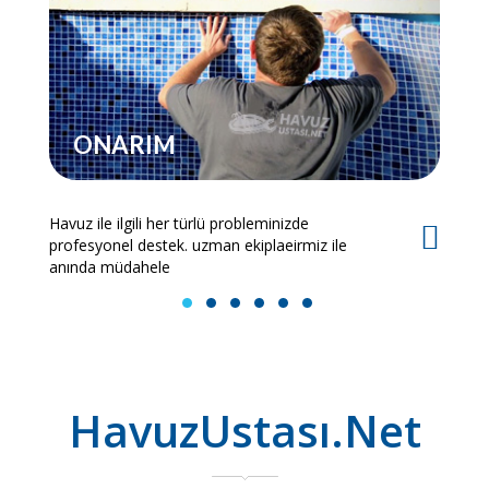
ONARIM
Havuz ile ilgili her türlü probleminizde
Es
profesyonel destek. uzman ekiplaeirmiz ile
bi
anında müdahele
1
2
3
4
5
6
HavuzUstası.Net