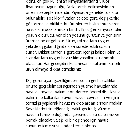
kloru, en çok kullanılan kimyasallardandır. Klor
fiyatlarının uygunluğu, fazla tercih edilmesinin en
önemli sebeplerindendir. Piyasada genelde toz klor
bulunabilir. Toz klor fiyatları talebe göre değişkenlik
göstermekle birlikte, bu ürünler en hızlı sonuç veren
havuz kimyasallarından biridir. Bir diğer kimyasal olan
yosun öldürücü, var olan yosunu çürütür ve yenisinin
üremesine engel olur. Ürün, talimatlara uygun
şekilde uygulandığında kısa sürede etkili çözüm
sunar. Dikkat etmeniz gereken; içeriği kaliteli olan ve
standartlara uygun havuz kimyasalları kullanmak
olacaktır. Hangi çeşidini kullanırsanız kullanın, kaliteli
ürün almaya dikkat etmelisiniz.
Dış görünüşün güzelliğinden öte salgın hastalıkların
önüne geçilebilmesi açısından yüzme havuzlarında
havuz kimyasal bakımı son derece önemlidir. Havuz
bakımı ile kullanılan suyun, havuz çevresinin ve içinin
temizliği yapılarak havuz mikroplardan arındırılmalıdır.
Sevdiklerimizin eğlendiği, vakit geçirdiği yüzme
havuzu temiz olduğunda içerisindeki su da temiz ve
berrak olacaktır. Sağlıklı bir eğlence için havuz
suyunun içme suyu kadar temiz olması