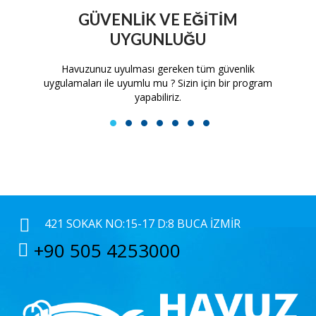
GÜVENLIK VE EĞITIM
UYGUNLUĞU
tam
Havuzunuz uyulması gereken tüm güvenlik
H
uygulamaları ile uyumlu mu ? Sizin için bir program
yapabiliriz.
1
2
3
4
5
6
7
421 SOKAK NO:15-17 D:8 BUCA İZMIR
+90 505 4253000