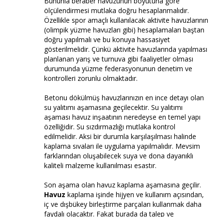
Bununla beraber havuzunun boyutuna göre
ölçülendirmesi mutlaka doğru hesaplanmalıdır.
Özellikle spor amaçlı kullanılacak aktivite havuzlarının
(olimpik yüzme havuzları gibi) hesaplamaları baştan
doğru yapılmalı ve bu konuya hassasiyet
gösterilmelidir. Çünkü aktivite havuzlarında yapılması
planlanan yarış ve turnuva gibi faaliyetler olması
durumunda yüzme federasyonunun denetim ve
kontrolleri zorunlu olmaktadır.
Betonu dökülmüş havuzlarınızın en ince detayı olan
su yalıtımı aşamasına geçilecektir. Su yalıtımı
aşaması havuz inşaatının neredeyse en temel yapı
özelliğidir. Su sızdırmazlığı mutlaka kontrol
edilmelidir. Aksi bir durumla karşılaşılması halinde
kaplama sıvaları ile uygulama yapılmalıdır. Mevsim
farklarından oluşabilecek suya ve dona dayanıklı
kaliteli malzeme kullanılması esastır.
Son aşama olan havuz kaplama aşamasına geçilir.
Havuz
kaplama işinde hijyen ve kullanım açısından,
iç ve dışbükey birleştirme parçaları kullanmak daha
faydalı olacaktır. Fakat burada da talep ve