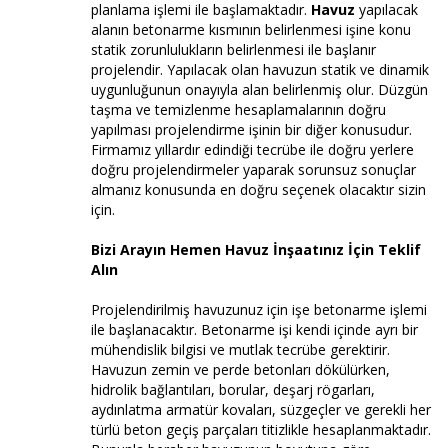
planlama işlemi ile başlamaktadır.
Havuz
yapılacak
alanın betonarme kısmının belirlenmesi işine konu
statik zorunlulukların belirlenmesi ile başlanır
projelendir. Yapılacak olan havuzun statik ve dinamik
uygunluğunun onayıyla alan belirlenmiş olur. Düzgün
taşma ve temizlenme hesaplamalarının doğru
yapılması projelendirme işinin bir diğer konusudur.
Firmamız yıllardır edindiği tecrübe ile doğru yerlere
doğru projelendirmeler yaparak sorunsuz sonuçlar
almanız konusunda en doğru seçenek olacaktır sizin
için.
Bizi Arayın Hemen Havuz İnşaatınız İçin Teklif
Alın
Projelendirilmiş havuzunuz için işe betonarme işlemi
ile başlanacaktır. Betonarme işi kendi içinde ayrı bir
mühendislik bilgisi ve mutlak tecrübe gerektirir.
Havuzun zemin ve perde betonları dökülürken,
hidrolik bağlantıları, borular, deşarj rögarları,
aydınlatma armatür kovaları, süzgeçler ve gerekli her
türlü beton geçiş parçaları titizlikle hesaplanmaktadır.