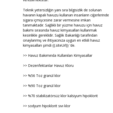
Teknik yetersizliğin yanı sıra bilgisizlik de solunan
havanın kapalı havuzu kullanan insanların ciğerlerinde
sigara içmişcesine zarar vermesine imkan
tanımaktadır. Sağlıklı bir yüzme havuzu için havuz
bakımı sırasında havuz kimyasalları kullanmak
kesinlikle gereklidir. Sağlık Bakanlığı tarafından
onaylanmış ve ihtiyacınıza uygun en etkili havuz
kimyasalları şimdi {{.siteUrl}} 'de.
>> Havuz Bakımında Kullanılan Kimyasallar
>> Dezenfektanlar Havuz Kloru
>> %56 Toz granül klor
>> %90 Toz granül klor
>> %70 stabilizatörsüz klor kalsiyum hipoklorit
>> sodyum hipoklorit sıvı klor