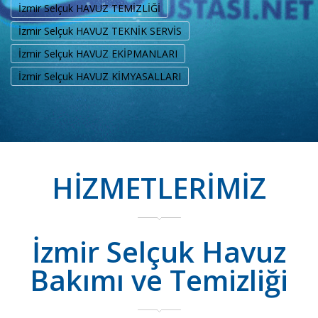
İzmir Selçuk HAVUZ TEMİZLİĞİ
İzmir Selçuk HAVUZ TEKNİK SERVİS
İzmir Selçuk HAVUZ EKİPMANLARI
İzmir Selçuk HAVUZ KİMYASALLARI
HİZMETLERİMİZ
İzmir Selçuk Havuz
Bakımı ve Temizliği