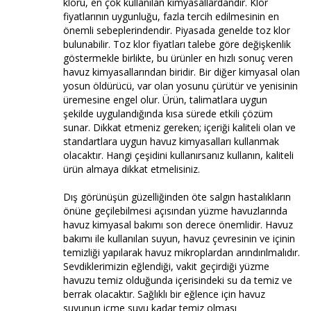
kloru, en çok kullanılan kimyasallardandır. Klor
fiyatlarının uygunluğu, fazla tercih edilmesinin en
önemli sebeplerindendir. Piyasada genelde toz klor
bulunabilir. Toz klor fiyatları talebe göre değişkenlik
göstermekle birlikte, bu ürünler en hızlı sonuç veren
havuz kimyasallarından biridir. Bir diğer kimyasal olan
yosun öldürücü, var olan yosunu çürütür ve yenisinin
üremesine engel olur. Ürün, talimatlara uygun
şekilde uygulandığında kısa sürede etkili çözüm
sunar. Dikkat etmeniz gereken; içeriği kaliteli olan ve
standartlara uygun havuz kimyasalları kullanmak
olacaktır. Hangi çeşidini kullanırsanız kullanın, kaliteli
ürün almaya dikkat etmelisiniz.
Dış görünüşün güzelliğinden öte salgın hastalıkların
önüne geçilebilmesi açısından yüzme havuzlarında
havuz kimyasal bakımı son derece önemlidir. Havuz
bakımı ile kullanılan suyun, havuz çevresinin ve içinin
temizliği yapılarak havuz mikroplardan arındırılmalıdır.
Sevdiklerimizin eğlendiği, vakit geçirdiği yüzme
havuzu temiz olduğunda içerisindeki su da temiz ve
berrak olacaktır. Sağlıklı bir eğlence için havuz
suyunun içme suyu kadar temiz olması