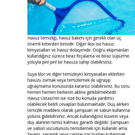
Havuz temizliği, havuz bakımı için gerekli olan üç
önemli kriterden birisidir. Diğer ikisi ise havuz
kimyasalları ve havuz dolaşımıdır. Doğru ekipmanları
kullandığınız sürece biraz fırçalama ve biraz süpürme
yoluyla pırıl pırıl bir havuza sahip olabilirsiniz.
Suya klor ve diğer temizleyici kimyasalları eklerken
havuzu ovmak veya temizlemek ile uğraşıp
uğraşmama konusunda kararsız olabilirsiniz. Bu soru
hemen hemen herkesin aklına gelebilmektedir.
Havuz Ustası'nın ise size bu konuda yardımcı
olabilecek belirli cevapları bulunmaktadır. Duş alırken
temizlik maddesi olarak şampuan ve sabun kullanma
yoluna gidebilirsiniz. Ancak kullandığınız küvetin veya
duş alanının temiz kalması garanti değildir. Şampuan
ve sabun vücudunuzu temizlemek için kullanılır ama
fayans, seramik veya camlar için bunları kullanmak