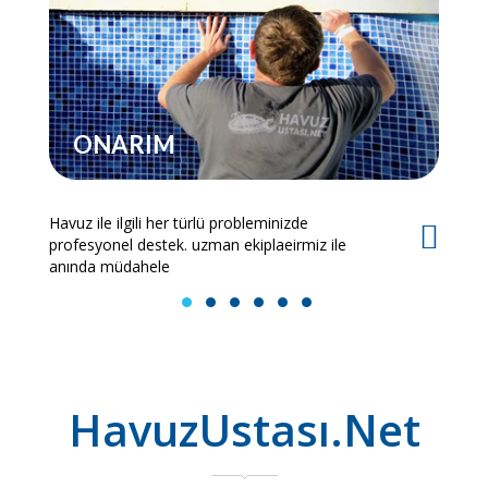
ONARIM
Havuz ile ilgili her türlü probleminizde
Es
profesyonel destek. uzman ekiplaeirmiz ile
bi
anında müdahele
1
2
3
4
5
6
HavuzUstası.Net