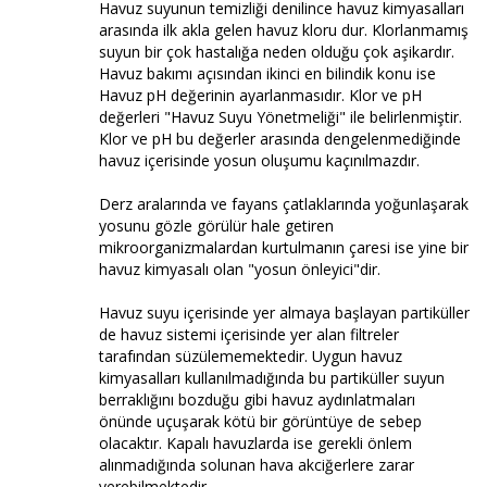
Havuz suyunun temizliği denilince havuz kimyasalları
arasında ilk akla gelen havuz kloru dur. Klorlanmamış
suyun bir çok hastalığa neden olduğu çok aşikardır.
Havuz bakımı açısından ikinci en bilindik konu ise
Havuz pH değerinin ayarlanmasıdır. Klor ve pH
değerleri "Havuz Suyu Yönetmeliği" ile belirlenmiştir.
Klor ve pH bu değerler arasında dengelenmediğinde
havuz içerisinde yosun oluşumu kaçınılmazdır.
Derz aralarında ve fayans çatlaklarında yoğunlaşarak
yosunu gözle görülür hale getiren
mikroorganizmalardan kurtulmanın çaresi ise yine bir
havuz kimyasalı olan "yosun önleyici"dir.
Havuz suyu içerisinde yer almaya başlayan partiküller
de havuz sistemi içerisinde yer alan filtreler
tarafından süzülememektedir. Uygun havuz
kimyasalları kullanılmadığında bu partiküller suyun
berraklığını bozduğu gibi havuz aydınlatmaları
önünde uçuşarak kötü bir görüntüye de sebep
olacaktır. Kapalı havuzlarda ise gerekli önlem
alınmadığında solunan hava akciğerlere zarar
verebilmektedir.