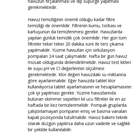
havuzun fırçalanması ve dip süpürge yapılması
gerekmektedir.
Havuz temizliğinin önemli olduğu kadar filtre
temizliği de önemlidir. Filtrenin kumu, torbası ve
kartuşunun da temizlenmesi gerekir. Havuzlarda
yapılan günlük temizlik çok önemlidir. Her gün tüm
filtreler teker teker 20 dakika süre ile ters çıkama
yapılmalıdır. Yüzme havuzları için sirkülasyon
pompaları 24 saat çalışmalıdır. Hafta bir gün havuz
müsait olduğunda dinlendirilmelidir. Havuz test kitleri
ile suyu pH ve CI değerlerinin ölçülmesi
gerekmektedir. Klor değeri havuzdaki su miktarına
göre ayarlanmalıdır. Eğer havuzda tablet klor
kullanılıyorsa tablet ayarlamasının ve hesaplamasının
çok iyi yapılması gerekir. Yüzme havuzlarında
bulunan skimmer sepetleri kıl ucu filtreler ile en az
haftada bir kez temizlenmelidir. Pompalı gruplarda
çalıştırılamayan pompanın emiş ve basma vanaları
kapalı pozisyonda tutulmalıdır. Havuz bakımı teknik
olarak düzgün yapılırsa daha uzun vadede ve sağlıklı
bir şekilde kullanılabilir.