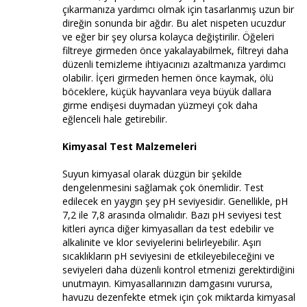
çıkarmanıza yardımcı olmak için tasarlanmış uzun bir
direğin sonunda bir ağdır. Bu alet nispeten ucuzdur
ve eğer bir şey olursa kolayca değiştirilir. Öğeleri
filtreye girmeden önce yakalayabilmek, filtreyi daha
düzenli temizleme ihtiyacınızı azaltmanıza yardımcı
olabilir. İçeri girmeden hemen önce kaymak, ölü
böceklere, küçük hayvanlara veya büyük dallara
girme endişesi duymadan yüzmeyi çok daha
eğlenceli hale getirebilir.
Kimyasal Test Malzemeleri
Suyun kimyasal olarak düzgün bir şekilde
dengelenmesini sağlamak çok önemlidir. Test
edilecek en yaygın şey pH seviyesidir. Genellikle, pH
7,2 ile 7,8 arasında olmalıdır. Bazı pH seviyesi test
kitleri ayrıca diğer kimyasalları da test edebilir ve
alkalinite ve klor seviyelerini belirleyebilir. Aşırı
sıcaklıkların pH seviyesini de etkileyebileceğini ve
seviyeleri daha düzenli kontrol etmenizi gerektirdiğini
unutmayın. Kimyasallarınızın damgasını vurursa,
havuzu dezenfekte etmek için çok miktarda kimyasal