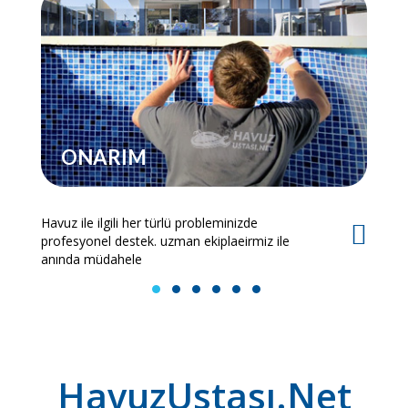
ONARIM
Havuz ile ilgili her türlü probleminizde
Es
profesyonel destek. uzman ekiplaeirmiz ile
bi
anında müdahele
1
2
3
4
5
6
HavuzUstası.Net