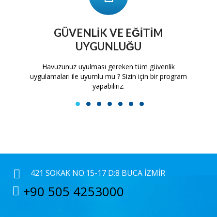
GÜVENLIK VE EĞITIM
UYGUNLUĞU
tam
Havuzunuz uyulması gereken tüm güvenlik
H
uygulamaları ile uyumlu mu ? Sizin için bir program
yapabiliriz.
1
2
3
4
5
6
7
421 SOKAK NO:15-17 D:8 BUCA İZMIR
+90 505 4253000