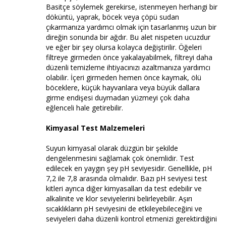
Basitçe söylemek gerekirse, istenmeyen herhangi bir
döküntü, yaprak, böcek veya çöpü sudan
çıkarmanıza yardımcı olmak için tasarlanmış uzun bir
direğin sonunda bir ağdır. Bu alet nispeten ucuzdur
ve eğer bir şey olursa kolayca değiştirilir. Öğeleri
filtreye girmeden önce yakalayabilmek, filtreyi daha
düzenli temizleme ihtiyacınızı azaltmanıza yardımcı
olabilir. İçeri girmeden hemen önce kaymak, ölü
böceklere, küçük hayvanlara veya büyük dallara
girme endişesi duymadan yüzmeyi çok daha
eğlenceli hale getirebilir.
Kimyasal Test Malzemeleri
Suyun kimyasal olarak düzgün bir şekilde
dengelenmesini sağlamak çok önemlidir. Test
edilecek en yaygın şey pH seviyesidir. Genellikle, pH
7,2 ile 7,8 arasında olmalıdır. Bazı pH seviyesi test
kitleri ayrıca diğer kimyasalları da test edebilir ve
alkalinite ve klor seviyelerini belirleyebilir. Aşırı
sıcaklıkların pH seviyesini de etkileyebileceğini ve
seviyeleri daha düzenli kontrol etmenizi gerektirdiğini