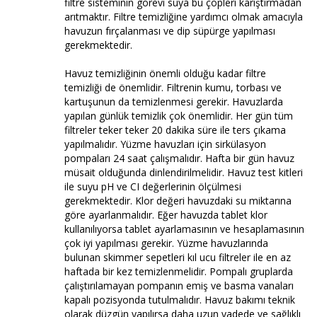
filtre sisteminin görevi suya bu çöpleri karıştırmadan
arıtmaktır. Filtre temizliğine yardımcı olmak amacıyla
havuzun fırçalanması ve dip süpürge yapılması
gerekmektedir.
Havuz temizliğinin önemli olduğu kadar filtre
temizliği de önemlidir. Filtrenin kumu, torbası ve
kartuşunun da temizlenmesi gerekir. Havuzlarda
yapılan günlük temizlik çok önemlidir. Her gün tüm
filtreler teker teker 20 dakika süre ile ters çıkama
yapılmalıdır. Yüzme havuzları için sirkülasyon
pompaları 24 saat çalışmalıdır. Hafta bir gün havuz
müsait olduğunda dinlendirilmelidir. Havuz test kitleri
ile suyu pH ve CI değerlerinin ölçülmesi
gerekmektedir. Klor değeri havuzdaki su miktarına
göre ayarlanmalıdır. Eğer havuzda tablet klor
kullanılıyorsa tablet ayarlamasının ve hesaplamasının
çok iyi yapılması gerekir. Yüzme havuzlarında
bulunan skimmer sepetleri kıl ucu filtreler ile en az
haftada bir kez temizlenmelidir. Pompalı gruplarda
çalıştırılamayan pompanın emiş ve basma vanaları
kapalı pozisyonda tutulmalıdır. Havuz bakımı teknik
olarak düzgün yapılırsa daha uzun vadede ve sağlıklı