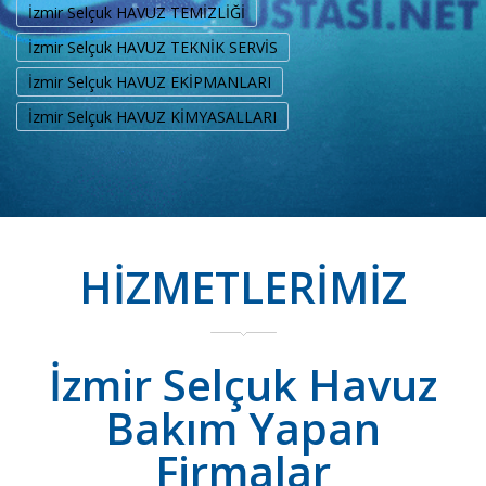
İzmir Selçuk HAVUZ TEMİZLİĞİ
İzmir Selçuk HAVUZ TEKNİK SERVİS
İzmir Selçuk HAVUZ EKİPMANLARI
İzmir Selçuk HAVUZ KİMYASALLARI
HİZMETLERİMİZ
İzmir Selçuk Havuz
Bakım Yapan
Firmalar