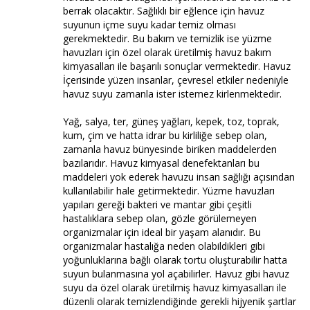
berrak olacaktır. Sağlıklı bir eğlence için havuz
suyunun içme suyu kadar temiz olması
gerekmektedir. Bu bakım ve temizlik ise yüzme
havuzları için özel olarak üretilmiş havuz bakım
kimyasalları ile başarılı sonuçlar vermektedir. Havuz
İçerisinde yüzen insanlar, çevresel etkiler nedeniyle
havuz suyu zamanla ister istemez kirlenmektedir.
Yağ, salya, ter, güneş yağları, kepek, toz, toprak,
kum, çim ve hatta idrar bu kirliliğe sebep olan,
zamanla havuz bünyesinde biriken maddelerden
bazılarıdır. Havuz kimyasal denefektanları bu
maddeleri yok ederek havuzu insan sağlığı açısından
kullanılabilir hale getirmektedir. Yüzme havuzları
yapıları gereği bakteri ve mantar gibi çeşitli
hastalıklara sebep olan, gözle görülemeyen
organizmalar için ideal bir yaşam alanıdır. Bu
organizmalar hastalığa neden olabildikleri gibi
yoğunluklarına bağlı olarak tortu oluşturabilir hatta
suyun bulanmasına yol açabilirler. Havuz gibi havuz
suyu da özel olarak üretilmiş havuz kimyasalları ile
düzenli olarak temizlendiğinde gerekli hijyenik şartlar