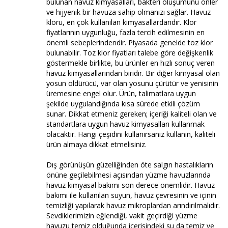
bulunan havuz kimyasalları, bakteri oluşumunu önler
ve hijyenik bir havuza sahip olmanızı sağlar. Havuz
kloru, en çok kullanılan kimyasallardandır. Klor
fiyatlarının uygunluğu, fazla tercih edilmesinin en
önemli sebeplerindendir. Piyasada genelde toz klor
bulunabilir. Toz klor fiyatları talebe göre değişkenlik
göstermekle birlikte, bu ürünler en hızlı sonuç veren
havuz kimyasallarından biridir. Bir diğer kimyasal olan
yosun öldürücü, var olan yosunu çürütür ve yenisinin
üremesine engel olur. Ürün, talimatlara uygun
şekilde uygulandığında kısa sürede etkili çözüm
sunar. Dikkat etmeniz gereken; içeriği kaliteli olan ve
standartlara uygun havuz kimyasalları kullanmak
olacaktır. Hangi çeşidini kullanırsanız kullanın, kaliteli
ürün almaya dikkat etmelisiniz.
Dış görünüşün güzelliğinden öte salgın hastalıkların
önüne geçilebilmesi açısından yüzme havuzlarında
havuz kimyasal bakımı son derece önemlidir. Havuz
bakımı ile kullanılan suyun, havuz çevresinin ve içinin
temizliği yapılarak havuz mikroplardan arındırılmalıdır.
Sevdiklerimizin eğlendiği, vakit geçirdiği yüzme
havuzu temiz olduğunda içerisindeki su da temiz ve