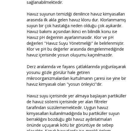
sağlanabilmektedir.
Havuz suyunun temizliği denilince havuz kimyasalları
arasında ilk akla gelen havuz kloru dur. Klorlanmamış
suyun bir çok hastalığa neden olduğu çok aşikardır.
Havuz bakımı açısından ikinci en bilindik konu ise
Havuz pH değerinin ayarlanmasıdır. Klor ve pH
değerleri "Havuz Suyu Yönetmeliği" ile belirlenmiştir.
Klor ve pH bu değerler arasında dengelenmediğinde
havuz içerisinde yosun oluşumu kaçınılmazdır.
Derz aralarında ve fayans çatlaklarında yoğunlaşarak
yosunu gözle görülür hale getiren
mikroorganizmalardan kurtulmanın çaresi ise yine bir
havuz kimyasalı olan "yosun önleyici"dir.
Havuz suyu içerisinde yer almaya başlayan partiküller
de havuz sistemi içerisinde yer alan filtreler
tarafından süzülememektedir. Uygun havuz
kimyasalları kullanılmadığında bu partiküller suyun
berraklığını bozduğu gibi havuz aydınlatmaları
önünde uçuşarak kötü bir görüntüye de sebep
olacaktır. Kapalı havuzlarda ise gerekli önlem