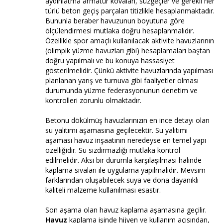
aydınlatma armatür kovaları, süzgeçler ve gerekli her
türlü beton geçiş parçaları titizlikle hesaplanmaktadır.
Bununla beraber havuzunun boyutuna göre
ölçülendirmesi mutlaka doğru hesaplanmalıdır.
Özellikle spor amaçlı kullanılacak aktivite havuzlarının
(olimpik yüzme havuzları gibi) hesaplamaları baştan
doğru yapılmalı ve bu konuya hassasiyet
gösterilmelidir. Çünkü aktivite havuzlarında yapılması
planlanan yarış ve turnuva gibi faaliyetler olması
durumunda yüzme federasyonunun denetim ve
kontrolleri zorunlu olmaktadır.
Betonu dökülmüş havuzlarınızın en ince detayı olan
su yalıtımı aşamasına geçilecektir. Su yalıtımı
aşaması havuz inşaatının neredeyse en temel yapı
özelliğidir. Su sızdırmazlığı mutlaka kontrol
edilmelidir. Aksi bir durumla karşılaşılması halinde
kaplama sıvaları ile uygulama yapılmalıdır. Mevsim
farklarından oluşabilecek suya ve dona dayanıklı
kaliteli malzeme kullanılması esastır.
Son aşama olan havuz kaplama aşamasına geçilir.
Havuz
kaplama işinde hijyen ve kullanım açısından,