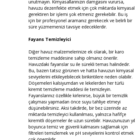
unutmayın. Kimyasallarınızın damgasını vurursa,
havuzu dezenfekte etmek için çok miktarda kimyasal
gerektiren bir işlemi şok etmeniz gerekebilir. Bu iş
için bir profesyonel aramanız gerekecek ve belirli bir
süre yüzmemenizi tavsiye edeceklerdir.
Fayans Temizleyici
Diğer havuz malzemelerinize ek olarak, bir karo
temizleme maddesine sahip olmanız önerilir.
Havuzdaki fayanslar su ile sürekli temas halindedir.
Bu, bazen tatsız görünen ve hatta havuzun kimyasal
seviyelerini etkileyebilecek birikintilere neden olabilir.
Döşemeleri kalsiyumdan ve lekelerden her türlü
kiremit temizleme maddesi ile temizleyin.
Fayanslarınız özellikle kirlenirse, büyük bir temizlik
çalışması yapmadan önce suyu tahliye etmeyi
düşünebilirsiniz. Aksi takdirde, bir bez üzerinde az
miktarda temizleyici kullanılması, yalnızca hafifçe
kiremitli döşemeler ile uzun sürebilir. Havuzunuzun yıl
boyunca temiz ve güvenli kalmasını sağlamak için
filtreleri temizlemek ve pH seviyelerini kontrol etmek
çok önemlidir.