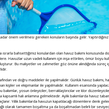
adar önem verilmesi gereken konuların başında gelir. Yaptırdığınız
a ısrarla bahsettiğimiz konulardan olan havuz bakımı konusunda doğ
ere. Havuzlar uzun vadeli kullanım için inşa ettirilen, ömür boyu kull
oluşturur. Bu maliyetler ve zahmetler göz önüne alındığında süreç 
idir.
fından ve doğru maddeler ile yapılmalıdır. Günlük havuz bakımı, haf
n kişiler ve ekipmanlar ile yapılmalıdır. Kullanım esansında yapılac
 bakımlar, yosun önleyiciler, berraklaştırıcılar ve klor düzenleyicile
a kapsamlı hali anlamına gelmektedir. Aylık bakımlarda havuz taban
çlanır. Yıllık bakımlarda havuzun kapatılacağı dönemlere denk gele
ağlı olarak tamamen boşaltma ya da boşaltmadan belirli bir seviy