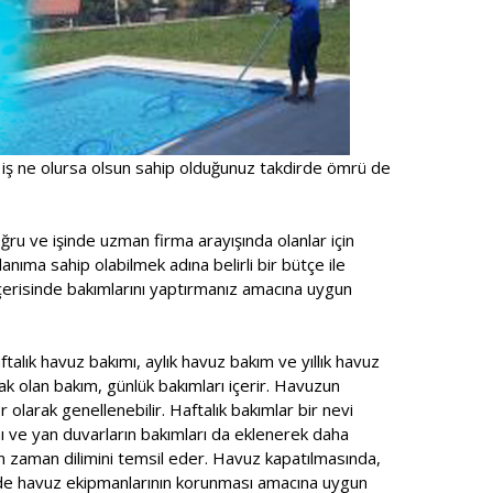
 iş ne olursa olsun sahip olduğunuz takdirde ömrü de
ru ve işinde uzman firma arayışında olanlar için
anıma sahip olabilmek adına belirli bir bütçe ile
içerisinde bakımlarını yaptırmanız amacına uygun
talık havuz bakımı, aylık havuz bakım ve yıllık havuz
ak olan bakım, günlük bakımları içerir. Havuzun
r olarak genellenebilir. Haftalık bakımlar bir nevi
ı ve yan duvarların bakımları da eklenerek daha
n zaman dilimini temsil eder. Havuz kapatılmasında,
ede havuz ekipmanlarının korunması amacına uygun