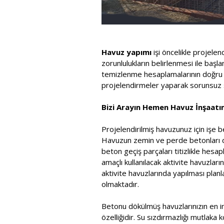
Havuz yapımı
işi öncelikle projele
zorunlulukların belirlenmesi ile baş
temizlenme hesaplamalarının doğru ya
projelendirmeler yaparak sorunsuz s
Bizi Arayın Hemen Havuz İnşaatını
Projelendirilmiş havuzunuz için işe b
Havuzun zemin ve perde betonları dök
beton geçiş parçaları titizlikle he
amaçlı kullanılacak aktivite havuzla
aktivite havuzlarında yapılması pla
olmaktadır.
Betonu dökülmüş havuzlarınızın en in
özelliğidir. Su sızdırmazlığı mutlaka 