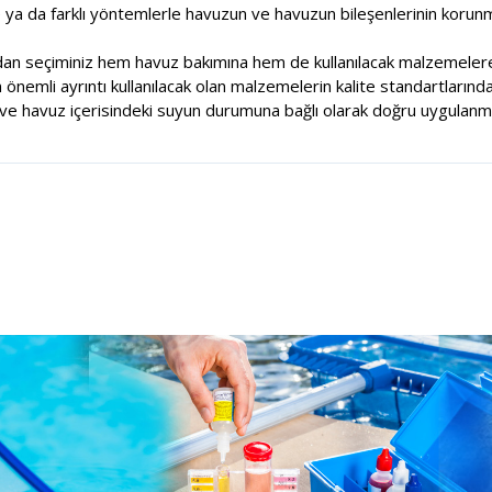
e ya da farklı yöntemlerle havuzun ve havuzun bileşenlerinin korunm
dan seçiminiz hem havuz bakımına hem de kullanılacak malzemelere
nemli ayrıntı kullanılacak olan malzemelerin kalite standartlarında
e havuz içerisindeki suyun durumuna bağlı olarak doğru uygulanma