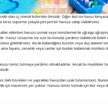
rekli olan üç önemli kriterden birisidir. Diğer ikisi ise havuz kimyas
 biraz süpürme yoluyla pırıl pırıl bir havuza sahip olabilirsiniz.
asalları eklerken havuzu ovmak veya temizlemek ile uğraşıp uğraşm
r. Havuz Ustası'nın ise size bu konuda yardımcı olabilecek belirli 
una gidebilirsiniz. Ancak kullandığınız küvetin veya duş alanının t
 ama fayans, seramik veya camlar için bunları kullanmak mümkün deği
unuzu temiz tutmaya yardımcı olmaktadırlar. Ancak bu maddeler havu
tedir.
sanız dahi böcekleri ve yaprakları havuzdan uzak tutamazsınız. Bununl
lik için mazerete yer yoktur. Havuzu temiz tutmak için klor veya di