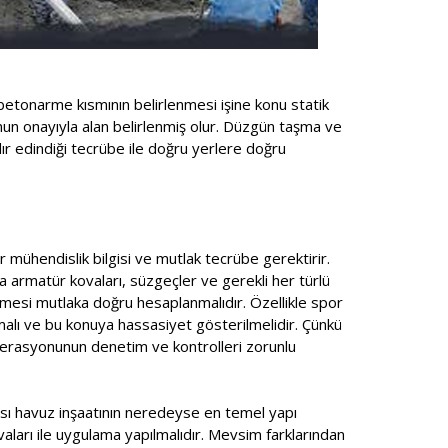
betonarme kısmının belirlenmesi işine konu statik
unun onayıyla alan belirlenmiş olur. Düzgün taşma ve
ır edindiği tecrübe ile doğru yerlere doğru
r mühendislik bilgisi ve mutlak tecrübe gerektirir.
a armatür kovaları, süzgeçler ve gerekli her türlü
mesi mutlaka doğru hesaplanmalıdır. Özellikle spor
lmalı ve bu konuya hassasiyet gösterilmelidir. Çünkü
ederasyonunun denetim ve kontrolleri zorunlu
ması havuz inşaatının neredeyse en temel yapı
ıvaları ile uygulama yapılmalıdır. Mevsim farklarından