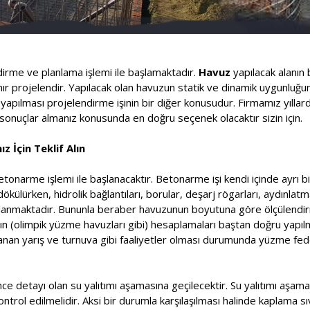
ndirme ve planlama işlemi ile başlamaktadır.
Havuz
yapılacak alanın 
lanır projelendir. Yapılacak olan havuzun statik ve dinamik uygunluğ
pılması projelendirme işinin bir diğer konusudur. Firmamız yıllard
onuçlar almanız konusunda en doğru seçenek olacaktır sizin için.
z İçin Teklif Alın
etonarme işlemi ile başlanacaktır. Betonarme işi kendi içinde ayrı bi
ülürken, hidrolik bağlantıları, borular, deşarj rögarları, aydınlatm
saplanmaktadır. Bununla beraber havuzunun boyutuna göre ölçülendir
rının (olimpik yüzme havuzları gibi) hesaplamaları baştan doğru yapı
nlanan yarış ve turnuva gibi faaliyetler olması durumunda yüzme f
ce detayı olan su yalıtımı aşamasına geçilecektir. Su yalıtımı aşa
kontrol edilmelidir. Aksi bir durumla karşılaşılması halinde kaplama s