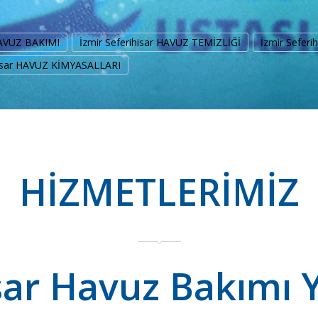
 HAVUZ BAKIMI
İzmir Seferihisar HAVUZ TEMİZLİĞİ
İzmir Sefer
hisar HAVUZ KİMYASALLARI
HİZMETLERİMİZ
isar Havuz Bakımı 