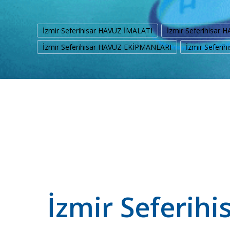
İzmir Seferihisar HAVUZ İMALATI
İzmir Seferihisar
İzmir Seferihisar HAVUZ EKİPMANLARI
İzmir Seferi
İzmir Seferih