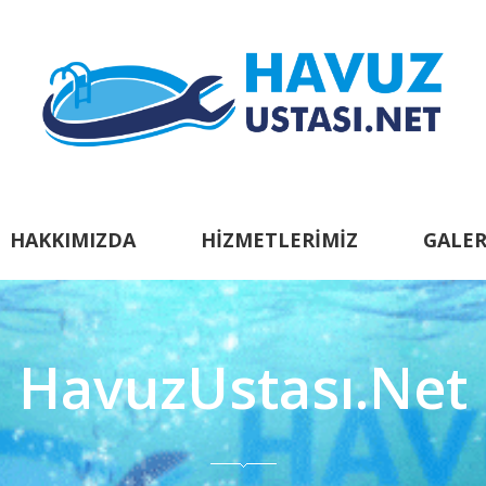
HAKKIMIZDA
HIZMETLERIMIZ
GALER
HavuzUstası.Net