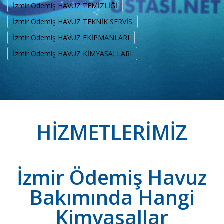
İzmir Ödemiş HAVUZ TEMİZLİĞİ
İzmir Ödemiş HAVUZ TEKNİK SERVİS
İzmir Ödemiş HAVUZ EKİPMANLARI
İzmir Ödemiş HAVUZ KİMYASALLARI
HİZMETLERİMİZ
İzmir Ödemiş Havuz
Bakımında Hangi
Kimyasallar