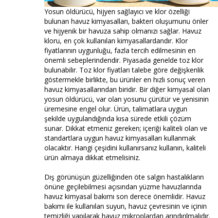
Yosun öldürücü, hijyen sağlayıcı ve klor özelliği
bulunan havuz kimyasalları, bakteri oluşumunu önler
ve hijyenik bir havuza sahip olmanızı sağlar. Havuz
kloru, en çok kullanılan kimyasallardandır. Klor
fiyatlarının uygunluğu, fazla tercih edilmesinin en
önemli sebeplerindendir. Piyasada genelde toz klor
bulunabilir. Toz klor fiyatları talebe göre değişkenlik
göstermekle birlikte, bu ürünler en hızlı sonuç veren
havuz kimyasallarından biridir. Bir diğer kimyasal olan
yosun öldürücü, var olan yosunu çürütür ve yenisinin
üremesine engel olur. Ürün, talimatlara uygun
şekilde uygulandığında kısa sürede etkili çözüm
sunar. Dikkat etmeniz gereken; içeriği kaliteli olan ve
standartlara uygun havuz kimyasalları kullanmak
olacaktır. Hangi çeşidini kullanırsanız kullanın, kaliteli
ürün almaya dikkat etmelisiniz.
Dış görünüşün güzelliğinden öte salgın hastalıkların
önüne geçilebilmesi açısından yüzme havuzlarında
havuz kimyasal bakımı son derece önemlidir. Havuz
bakımı ile kullanılan suyun, havuz çevresinin ve içinin
temizliği yapılarak havuz mikroplardan arındırılmalıdır.