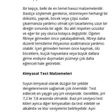
Bir kepçe, belki de en temel havuz malzemeleridir.
Basitçe söylemek gerekirse, istenmeyen herhangi bir
döküntü, yaprak, böcek veya çöpü sudan
çıkarmanıza yardımcı olmak için tasarlanmış uzun bir
direğin sonunda bir ağdır. Bu alet nispeten ucuzdur
ve eğer bir şey olursa kolayca değiştirilir. Öğeleri
filtreye girmeden önce yakalayabilmek, filtreyi daha
düzenli temizleme ihtiyacınızı azaltmanıza yardımcı
olabilir. İçeri girmeden hemen önce kaymak, ölü
böceklere, küçük hayvanlara veya büyük dallara
girme endişesi duymadan yüzmeyi çok daha
eğlenceli hale getirebilir.
Kimyasal Test Malzemeleri
Suyun kimyasal olarak düzgün bir şekilde
dengelenmesini sağlamak çok önemlidir. Test
edilecek en yaygın şey pH seviyesidir. Genellikle, pH
7,2 ile 7,8 arasında olmalıdır. Bazı pH seviyesi test
kitleri ayrıca diğer kimyasalları da test edebilir ve
alkalinite ve klor seviyelerini belirleyebilir. Aşırı