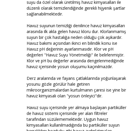
suyu da özel olarak üretilmiş havuz kimyasalları ile
düzenli olarak temizlendiğinde gerekli hijyenik şartlar
sağlanabilmektedir.
Havuz suyunun temizliği denilince havuz kimyasalları
arasında ilk akla gelen havuz kloru dur. Klorlanmamış
suyun bir çok hastalığa neden olduğu çok aşikardır.
Havuz bakımı açısından ikinci en bilindik konu ise
Havuz pH değerinin ayarlanmasıdır. Klor ve pH
değerleri "Havuz Suyu Yönetmeliği" ile belirlenmiştir.
Klor ve pH bu değerler arasında dengelenmediğinde
havuz içerisinde yosun oluşumu kaçınılmazdır.
Derz aralarında ve fayans çatlaklarında yoğunlaşarak
yosunu gözle görülür hale getiren
mikroorganizmalardan kurtulmanın çaresi ise yine bir
havuz kimyasalı olan "yosun önleyici"dir.
Havuz suyu içerisinde yer almaya başlayan partiküller
de havuz sistemi içerisinde yer alan filtreler
tarafından süzülememektedir. Uygun havuz
kimyasalları kullanılmadığında bu partiküller suyun
berraklığını bozduğu gibi havuz aydınlatmaları