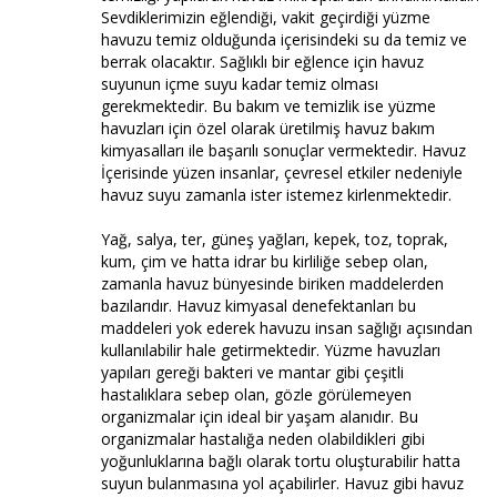
Sevdiklerimizin eğlendiği, vakit geçirdiği yüzme
havuzu temiz olduğunda içerisindeki su da temiz ve
berrak olacaktır. Sağlıklı bir eğlence için havuz
suyunun içme suyu kadar temiz olması
gerekmektedir. Bu bakım ve temizlik ise yüzme
havuzları için özel olarak üretilmiş havuz bakım
kimyasalları ile başarılı sonuçlar vermektedir. Havuz
İçerisinde yüzen insanlar, çevresel etkiler nedeniyle
havuz suyu zamanla ister istemez kirlenmektedir.
Yağ, salya, ter, güneş yağları, kepek, toz, toprak,
kum, çim ve hatta idrar bu kirliliğe sebep olan,
zamanla havuz bünyesinde biriken maddelerden
bazılarıdır. Havuz kimyasal denefektanları bu
maddeleri yok ederek havuzu insan sağlığı açısından
kullanılabilir hale getirmektedir. Yüzme havuzları
yapıları gereği bakteri ve mantar gibi çeşitli
hastalıklara sebep olan, gözle görülemeyen
organizmalar için ideal bir yaşam alanıdır. Bu
organizmalar hastalığa neden olabildikleri gibi
yoğunluklarına bağlı olarak tortu oluşturabilir hatta
suyun bulanmasına yol açabilirler. Havuz gibi havuz