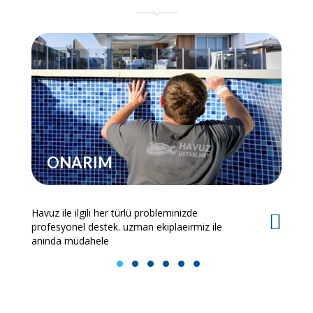
ONARIM
Havuz ile ilgili her türlü probleminizde
Es
profesyonel destek. uzman ekiplaeirmiz ile
bi
anında müdahele
1
2
3
4
5
6