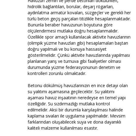
Havuzun zemin ve perde betonları dökülürken,
hidrolik bağlantıları, borular, deşarj rögarları,
aydınlatma armatür kovaları, süzgeçler ve gerekli her
türlü beton geçiş parçaları titizlikle hesaplanmaktadır.
Bununla beraber havuzunun boyutuna göre
ölçülendirmesi mutlaka doğru hesaplanmalıdır.
Özellikle spor amaçlı kullanılacak aktivite havuzlarının
(olimpik yüzme havuzları gibi) hesaplamaları baştan
doğru yapılmalı ve bu konuya hassasiyet
gösterilmelidir. Çünkü aktivite havuzlarında yapılması
planlanan yarış ve turnuva gibi faaliyetler olması
durumunda yüzme federasyonunun denetim ve
kontrolleri zorunlu olmaktadır.
Betonu dökülmüş havuzlarınızın en ince detayı olan
su yalıtımı aşamasına geçilecektir. Su yalıtımı
aşaması havuz inşaatının neredeyse en temel yapı
özelliğidir. Su sızdırmazlığı mutlaka kontrol
edilmelidir. Aksi bir durumla karşılaşılması halinde
kaplama sıvaları ile uygulama yapılmalıdır. Mevsim
farklarından oluşabilecek suya ve dona dayanıklı
kaliteli malzeme kullanılması esastır.