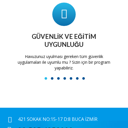
GÜVENLIK VE EĞITIM
UYGUNLUĞU
tam
Havuzunuz uyulması gereken tüm güvenlik
H
uygulamaları ile uyumlu mu ? Sizin için bir program
yapabiliriz.
1
2
3
4
5
6
7
421 SOKAK NO:15-17 D:8 BUCA İZMIR