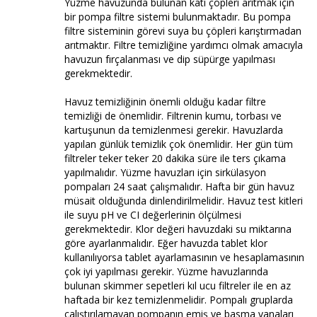
Yüzme havuzunda bulunan katı çöpleri arıtmak için
bir pompa filtre sistemi bulunmaktadır. Bu pompa
filtre sisteminin görevi suya bu çöpleri karıştırmadan
arıtmaktır. Filtre temizliğine yardımcı olmak amacıyla
havuzun fırçalanması ve dip süpürge yapılması
gerekmektedir.
Havuz temizliğinin önemli olduğu kadar filtre
temizliği de önemlidir. Filtrenin kumu, torbası ve
kartuşunun da temizlenmesi gerekir. Havuzlarda
yapılan günlük temizlik çok önemlidir. Her gün tüm
filtreler teker teker 20 dakika süre ile ters çıkama
yapılmalıdır. Yüzme havuzları için sirkülasyon
pompaları 24 saat çalışmalıdır. Hafta bir gün havuz
müsait olduğunda dinlendirilmelidir. Havuz test kitleri
ile suyu pH ve CI değerlerinin ölçülmesi
gerekmektedir. Klor değeri havuzdaki su miktarına
göre ayarlanmalıdır. Eğer havuzda tablet klor
kullanılıyorsa tablet ayarlamasının ve hesaplamasının
çok iyi yapılması gerekir. Yüzme havuzlarında
bulunan skimmer sepetleri kıl ucu filtreler ile en az
haftada bir kez temizlenmelidir. Pompalı gruplarda
çalıştırılamayan pompanın emiş ve basma vanaları