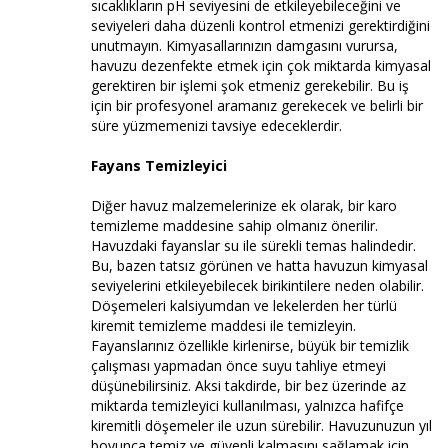
sıcaklıkların pH seviyesini de etkileyebileceğini ve
seviyeleri daha düzenli kontrol etmenizi gerektirdiğini
unutmayın. Kimyasallarınızın damgasını vurursa,
havuzu dezenfekte etmek için çok miktarda kimyasal
gerektiren bir işlemi şok etmeniz gerekebilir. Bu iş
için bir profesyonel aramanız gerekecek ve belirli bir
süre yüzmemenizi tavsiye edeceklerdir.
Fayans Temizleyici
Diğer havuz malzemelerinize ek olarak, bir karo
temizleme maddesine sahip olmanız önerilir.
Havuzdaki fayanslar su ile sürekli temas halindedir.
Bu, bazen tatsız görünen ve hatta havuzun kimyasal
seviyelerini etkileyebilecek birikintilere neden olabilir.
Döşemeleri kalsiyumdan ve lekelerden her türlü
kiremit temizleme maddesi ile temizleyin.
Fayanslarınız özellikle kirlenirse, büyük bir temizlik
çalışması yapmadan önce suyu tahliye etmeyi
düşünebilirsiniz. Aksi takdirde, bir bez üzerinde az
miktarda temizleyici kullanılması, yalnızca hafifçe
kiremitli döşemeler ile uzun sürebilir. Havuzunuzun yıl
boyunca temiz ve güvenli kalmasını sağlamak için