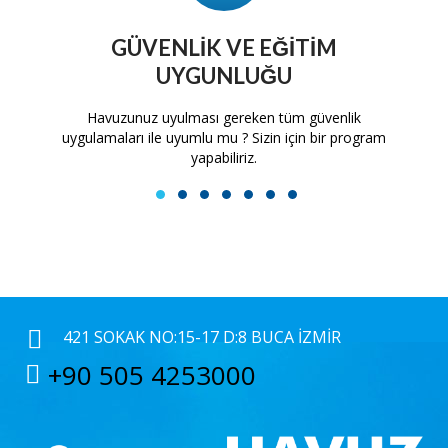
GÜVENLIK VE EĞITIM
UYGUNLUĞU
tam
Havuzunuz uyulması gereken tüm güvenlik
H
uygulamaları ile uyumlu mu ? Sizin için bir program
yapabiliriz.
1
2
3
4
5
6
7
421 SOKAK NO:15-17 D:8 BUCA İZMIR
+90 505 4253000