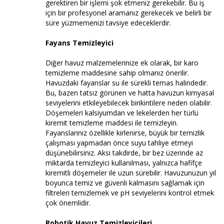
gerektiren bir işlemi şok etmeniz gerekebilir. Bu iş
için bir profesyonel aramanız gerekecek ve belirli bir
süre yüzmemenizi tavsiye edeceklerdir.
Fayans Temizleyici
Diğer havuz malzemelerinize ek olarak, bir karo
temizleme maddesine sahip olmanız önerilir.
Havuzdaki fayanslar su ile sürekli temas halindedir.
Bu, bazen tatsız görünen ve hatta havuzun kimyasal
seviyelerini etkileyebilecek birikintilere neden olabilir.
Döşemeleri kalsiyumdan ve lekelerden her türlü
kiremit temizleme maddesi ile temizleyin.
Fayanslarınız özellikle kirlenirse, büyük bir temizlik
çalışması yapmadan önce suyu tahliye etmeyi
düşünebilirsiniz. Aksi takdirde, bir bez üzerinde az
miktarda temizleyici kullanılması, yalnızca hafifçe
kiremitli döşemeler ile uzun sürebilir. Havuzunuzun yıl
boyunca temiz ve güvenli kalmasını sağlamak için
filtreleri temizlemek ve pH seviyelerini kontrol etmek
çok önemlidir.
Robotik Havuz Temizleyicileri