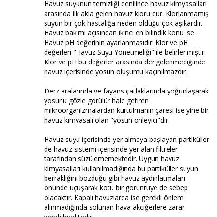
Havuz suyunun temizliği denilince havuz kimyasalları
arasında ilk akla gelen havuz kloru dur. Klorlanmamış
suyun bir çok hastalığa neden olduğu çok aşikardır.
Havuz bakımı açısından ikinci en bilindik konu ise
Havuz pH değerinin ayarlanmasıdır. Klor ve pH
değerleri "Havuz Suyu Yönetmeliği" ile belirlenmiştir.
Klor ve pH bu değerler arasında dengelenmediğinde
havuz içerisinde yosun oluşumu kaçınılmazdır.
Derz aralarında ve fayans çatlaklarında yoğunlaşarak
yosunu gözle görülür hale getiren
mikroorganizmalardan kurtulmanın çaresi ise yine bir
havuz kimyasalı olan "yosun önleyici"dir.
Havuz suyu içerisinde yer almaya başlayan partiküller
de havuz sistemi içerisinde yer alan filtreler
tarafından süzülememektedir. Uygun havuz
kimyasalları kullanılmadığında bu partiküller suyun
berraklığını bozduğu gibi havuz aydınlatmaları
önünde uçuşarak kötü bir görüntüye de sebep
olacaktır. Kapalı havuzlarda ise gerekli önlem
alınmadığında solunan hava akciğerlere zarar
verebilmektedir.