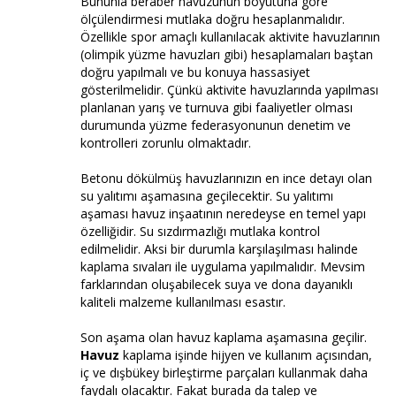
Bununla beraber havuzunun boyutuna göre
ölçülendirmesi mutlaka doğru hesaplanmalıdır.
Özellikle spor amaçlı kullanılacak aktivite havuzlarının
(olimpik yüzme havuzları gibi) hesaplamaları baştan
doğru yapılmalı ve bu konuya hassasiyet
gösterilmelidir. Çünkü aktivite havuzlarında yapılması
planlanan yarış ve turnuva gibi faaliyetler olması
durumunda yüzme federasyonunun denetim ve
kontrolleri zorunlu olmaktadır.
Betonu dökülmüş havuzlarınızın en ince detayı olan
su yalıtımı aşamasına geçilecektir. Su yalıtımı
aşaması havuz inşaatının neredeyse en temel yapı
özelliğidir. Su sızdırmazlığı mutlaka kontrol
edilmelidir. Aksi bir durumla karşılaşılması halinde
kaplama sıvaları ile uygulama yapılmalıdır. Mevsim
farklarından oluşabilecek suya ve dona dayanıklı
kaliteli malzeme kullanılması esastır.
Son aşama olan havuz kaplama aşamasına geçilir.
Havuz
kaplama işinde hijyen ve kullanım açısından,
iç ve dışbükey birleştirme parçaları kullanmak daha
faydalı olacaktır. Fakat burada da talep ve