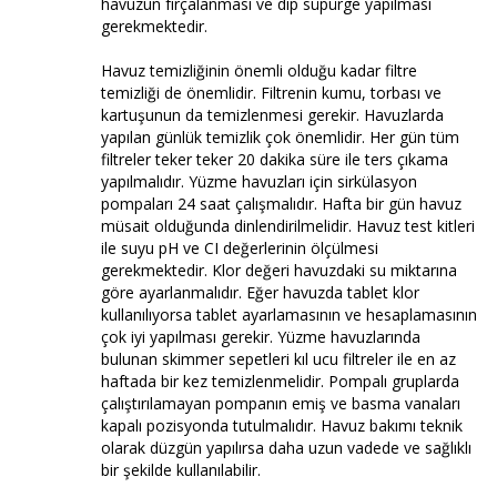
havuzun fırçalanması ve dip süpürge yapılması
gerekmektedir.
Havuz temizliğinin önemli olduğu kadar filtre
temizliği de önemlidir. Filtrenin kumu, torbası ve
kartuşunun da temizlenmesi gerekir. Havuzlarda
yapılan günlük temizlik çok önemlidir. Her gün tüm
filtreler teker teker 20 dakika süre ile ters çıkama
yapılmalıdır. Yüzme havuzları için sirkülasyon
pompaları 24 saat çalışmalıdır. Hafta bir gün havuz
müsait olduğunda dinlendirilmelidir. Havuz test kitleri
ile suyu pH ve CI değerlerinin ölçülmesi
gerekmektedir. Klor değeri havuzdaki su miktarına
göre ayarlanmalıdır. Eğer havuzda tablet klor
kullanılıyorsa tablet ayarlamasının ve hesaplamasının
çok iyi yapılması gerekir. Yüzme havuzlarında
bulunan skimmer sepetleri kıl ucu filtreler ile en az
haftada bir kez temizlenmelidir. Pompalı gruplarda
çalıştırılamayan pompanın emiş ve basma vanaları
kapalı pozisyonda tutulmalıdır. Havuz bakımı teknik
olarak düzgün yapılırsa daha uzun vadede ve sağlıklı
bir şekilde kullanılabilir.