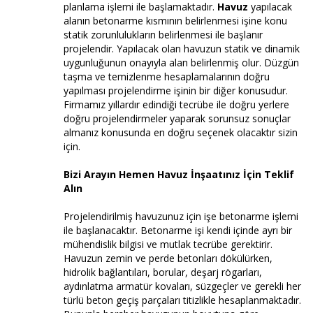
planlama işlemi ile başlamaktadır.
Havuz
yapılacak
alanın betonarme kısmının belirlenmesi işine konu
statik zorunlulukların belirlenmesi ile başlanır
projelendir. Yapılacak olan havuzun statik ve dinamik
uygunluğunun onayıyla alan belirlenmiş olur. Düzgün
taşma ve temizlenme hesaplamalarının doğru
yapılması projelendirme işinin bir diğer konusudur.
Firmamız yıllardır edindiği tecrübe ile doğru yerlere
doğru projelendirmeler yaparak sorunsuz sonuçlar
almanız konusunda en doğru seçenek olacaktır sizin
için.
Bizi Arayın Hemen Havuz İnşaatınız İçin Teklif
Alın
Projelendirilmiş havuzunuz için işe betonarme işlemi
ile başlanacaktır. Betonarme işi kendi içinde ayrı bir
mühendislik bilgisi ve mutlak tecrübe gerektirir.
Havuzun zemin ve perde betonları dökülürken,
hidrolik bağlantıları, borular, deşarj rögarları,
aydınlatma armatür kovaları, süzgeçler ve gerekli her
türlü beton geçiş parçaları titizlikle hesaplanmaktadır.