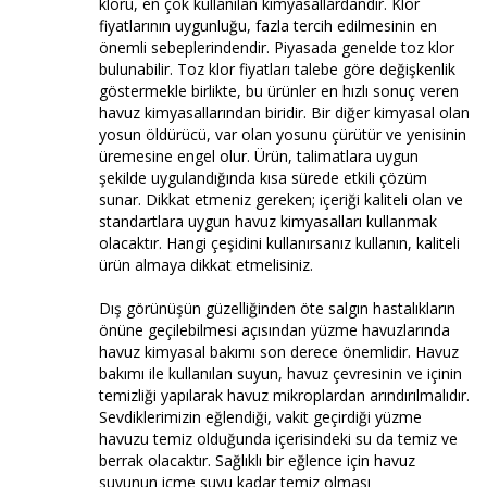
kloru, en çok kullanılan kimyasallardandır. Klor
fiyatlarının uygunluğu, fazla tercih edilmesinin en
önemli sebeplerindendir. Piyasada genelde toz klor
bulunabilir. Toz klor fiyatları talebe göre değişkenlik
göstermekle birlikte, bu ürünler en hızlı sonuç veren
havuz kimyasallarından biridir. Bir diğer kimyasal olan
yosun öldürücü, var olan yosunu çürütür ve yenisinin
üremesine engel olur. Ürün, talimatlara uygun
şekilde uygulandığında kısa sürede etkili çözüm
sunar. Dikkat etmeniz gereken; içeriği kaliteli olan ve
standartlara uygun havuz kimyasalları kullanmak
olacaktır. Hangi çeşidini kullanırsanız kullanın, kaliteli
ürün almaya dikkat etmelisiniz.
Dış görünüşün güzelliğinden öte salgın hastalıkların
önüne geçilebilmesi açısından yüzme havuzlarında
havuz kimyasal bakımı son derece önemlidir. Havuz
bakımı ile kullanılan suyun, havuz çevresinin ve içinin
temizliği yapılarak havuz mikroplardan arındırılmalıdır.
Sevdiklerimizin eğlendiği, vakit geçirdiği yüzme
havuzu temiz olduğunda içerisindeki su da temiz ve
berrak olacaktır. Sağlıklı bir eğlence için havuz
suyunun içme suyu kadar temiz olması