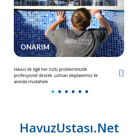
ONARIM
Havuz ile ilgili her türlü probleminizde
Es
profesyonel destek. uzman ekiplaeirmiz ile
bi
anında müdahele
1
2
3
4
5
6
HavuzUstası.Net