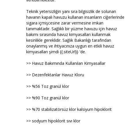
Teknik yetersizliğin yanı sıra bilgisizlik de solunan
havanın kapalı havuzu kullanan insanların ciğerlerinde
sigara içmişcesine zarar vermesine imkan
tanımaktadır. Sağlıklı bir yüzme havuzu için havuz
bakımı sırasında havuz kimyasalları kullanmak
kesinlikle gereklidir. Sağlık Bakanlığı tarafından
onaylanmış ve ihtiyacınıza uygun en etkili havuz
kimyasalları şimdi {{.siteUrl}} 'de.
>> Havuz Bakımında Kullanılan Kimyasallar
>> Dezenfektanlar Havuz Kloru
>> %56 Toz granül klor
>> %90 Toz granül klor
>> %70 stabilizatörsüz klor kalsiyum hipoklorit
>> sodyum hipoklorit sıvı klor