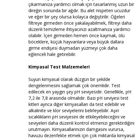
çıkarmanıza yardımcı olmak için tasarlanmış uzun bir
direğin sonunda bir ağdır. Bu alet nispeten ucuzdur
ve eğer bir şey olursa kolayca değiştirilir. Öğeleri
filtreye girmeden önce yakalayabilmek, filtreyi daha
düzenli temizleme ihtiyacınızı azaltmanıza yardımcı
olabilir. İçeri girmeden hemen önce kaymak, ölü
böceklere, küçük hayvanlara veya büyük dallara
girme endişesi duymadan yüzmeyi çok daha
eğlenceli hale getirebilir.
Kimyasal Test Malzemeleri
Suyun kimyasal olarak düzgün bir şekilde
dengelenmesini sağlamak çok önemlidir. Test
edilecek en yaygın şey pH seviyesidir. Genellikle, pH
7,2 ile 7,8 arasında olmalıdır. Bazı pH seviyesi test
kitleri ayrıca diğer kimyasalları da test edebilir ve
alkalinite ve klor seviyelerini belirleyebilir. Aşırı
sıcaklıkların pH seviyesini de etkileyebileceğini ve
seviyeleri daha düzenli kontrol etmenizi gerektirdiğini
unutmayın. Kimyasallarınızın damgasını vurursa,
havuzu dezenfekte etmek için çok miktarda kimyasal