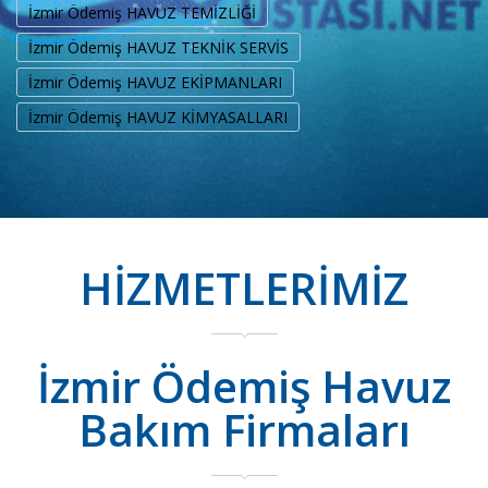
İzmir Ödemiş HAVUZ TEMİZLİĞİ
İzmir Ödemiş HAVUZ TEKNİK SERVİS
İzmir Ödemiş HAVUZ EKİPMANLARI
İzmir Ödemiş HAVUZ KİMYASALLARI
HİZMETLERİMİZ
İzmir Ödemiş Havuz
Bakım Firmaları