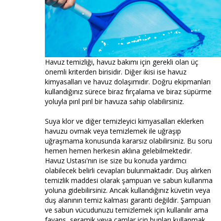
Havuz temizliği, havuz bakımı için gerekli olan üç
önemli kriterden birisidir. Diğer ikisi ise havuz
kimyasalları ve havuz dolaşımıdır. Doğru ekipmanları
kullandığınız sürece biraz fırçalama ve biraz süpürme
yoluyla pırıl pırıl bir havuza sahip olabilirsiniz.
Suya klor ve diğer temizleyici kimyasalları eklerken
havuzu ovmak veya temizlemek ile uğraşıp
uğraşmama konusunda kararsız olabilirsiniz. Bu soru
hemen hemen herkesin aklına gelebilmektedir.
Havuz Ustası'nın ise size bu konuda yardımcı
olabilecek belirli cevapları bulunmaktadır. Duş alırken
temizlik maddesi olarak şampuan ve sabun kullanma
yoluna gidebilirsiniz. Ancak kullandığınız küvetin veya
duş alanının temiz kalması garanti değildir. Şampuan
ve sabun vücudunuzu temizlemek için kullanılır ama
fayans, seramik veya camlar için bunları kullanmak