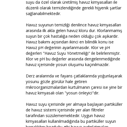
suyu da özel olarak üretilmiş havuz kimyasalları ile
düzenli olarak temizlendiğinde gerekli hijyenik şartlar
sağlanabilmektedir.
Havuz suyunun temizliği denilince havuz kimyasalları
arasında ilk akla gelen havuz kloru dur. Klorlanmamış
suyun bir çok hastalığa neden olduğu çok aşikardır.
Havuz bakımı açısından ikinci en bilindik konu ise
Havuz pH değerinin ayarlanmasıdır. Klor ve pH
değerleri "Havuz Suyu Yönetmeliği" ile belirlenmiştir.
Klor ve pH bu değerler arasında dengelenmediğinde
havuz içerisinde yosun oluşumu kaçınılmazdır.
Derz aralarında ve fayans çatlaklarında yoğunlaşarak
yosunu gözle görülür hale getiren
mikroorganizmalardan kurtulmanın çaresi ise yine bir
havuz kimyasalı olan "yosun önleyici"dir.
Havuz suyu içerisinde yer almaya başlayan partiküller
de havuz sistemi içerisinde yer alan filtreler
tarafından süzülememektedir. Uygun havuz
kimyasalları kullanılmadığında bu partiküller suyun
berraklığını bozduğu gibi havuz aydınlatmaları