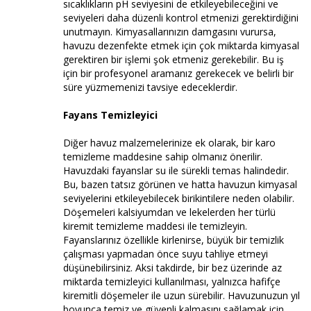
sıcaklıkların pH seviyesini de etkileyebileceğini ve
seviyeleri daha düzenli kontrol etmenizi gerektirdiğini
unutmayın. Kimyasallarınızın damgasını vurursa,
havuzu dezenfekte etmek için çok miktarda kimyasal
gerektiren bir işlemi şok etmeniz gerekebilir. Bu iş
için bir profesyonel aramanız gerekecek ve belirli bir
süre yüzmemenizi tavsiye edeceklerdir.
Fayans Temizleyici
Diğer havuz malzemelerinize ek olarak, bir karo
temizleme maddesine sahip olmanız önerilir.
Havuzdaki fayanslar su ile sürekli temas halindedir.
Bu, bazen tatsız görünen ve hatta havuzun kimyasal
seviyelerini etkileyebilecek birikintilere neden olabilir.
Döşemeleri kalsiyumdan ve lekelerden her türlü
kiremit temizleme maddesi ile temizleyin.
Fayanslarınız özellikle kirlenirse, büyük bir temizlik
çalışması yapmadan önce suyu tahliye etmeyi
düşünebilirsiniz. Aksi takdirde, bir bez üzerinde az
miktarda temizleyici kullanılması, yalnızca hafifçe
kiremitli döşemeler ile uzun sürebilir. Havuzunuzun yıl
boyunca temiz ve güvenli kalmasını sağlamak için