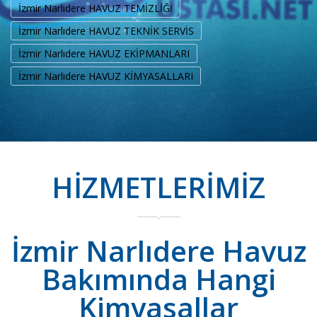
İzmir Narlıdere HAVUZ TEMİZLİĞİ
İzmir Narlıdere HAVUZ TEKNİK SERVİS
İzmir Narlıdere HAVUZ EKİPMANLARI
İzmir Narlıdere HAVUZ KİMYASALLARI
HİZMETLERİMİZ
İzmir Narlıdere Havuz
Bakımında Hangi
Kimyasallar