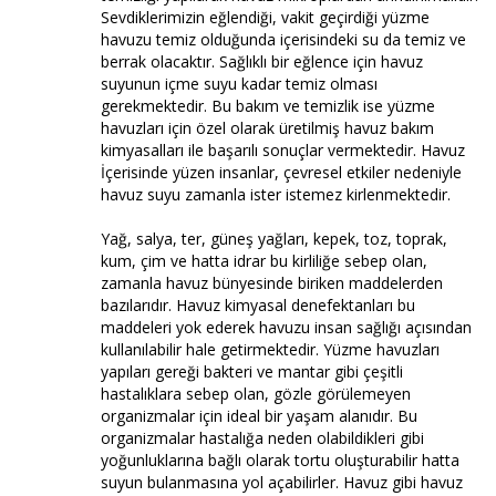
Sevdiklerimizin eğlendiği, vakit geçirdiği yüzme
havuzu temiz olduğunda içerisindeki su da temiz ve
berrak olacaktır. Sağlıklı bir eğlence için havuz
suyunun içme suyu kadar temiz olması
gerekmektedir. Bu bakım ve temizlik ise yüzme
havuzları için özel olarak üretilmiş havuz bakım
kimyasalları ile başarılı sonuçlar vermektedir. Havuz
İçerisinde yüzen insanlar, çevresel etkiler nedeniyle
havuz suyu zamanla ister istemez kirlenmektedir.
Yağ, salya, ter, güneş yağları, kepek, toz, toprak,
kum, çim ve hatta idrar bu kirliliğe sebep olan,
zamanla havuz bünyesinde biriken maddelerden
bazılarıdır. Havuz kimyasal denefektanları bu
maddeleri yok ederek havuzu insan sağlığı açısından
kullanılabilir hale getirmektedir. Yüzme havuzları
yapıları gereği bakteri ve mantar gibi çeşitli
hastalıklara sebep olan, gözle görülemeyen
organizmalar için ideal bir yaşam alanıdır. Bu
organizmalar hastalığa neden olabildikleri gibi
yoğunluklarına bağlı olarak tortu oluşturabilir hatta
suyun bulanmasına yol açabilirler. Havuz gibi havuz