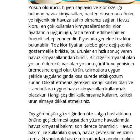
Yosun öldürücü, hijyen sağlayıcı ve klor özelliği
bulunan havuz kimyasalları, bakteri oluşumunu önler
ve hijyenik bir havuza sahip olmanızı sağlar. Havuz
kloru, en çok kullanılan kimyasallardandır. Klor
fiyatlarının uygunluğu, fazla tercih edilmesinin en
önemli sebeplerindendir. Piyasada genelde toz klor
bulunabilir. Toz klor fiyatları talebe göre değişkenlik
göstermekle birlikte, bu ürünler en hızlı sonuç veren
havuz kimyasallarından biridir. Bir diğer kimyasal olan
yosun öldürücü, var olan yosunu çürütür ve yenisinin
üremesine engel olur. Ürün, talimatlara uygun
şekilde uygulandığında kısa sürede etkili çözüm
sunar. Dikkat etmeniz gereken; içeriği kaliteli olan ve
standartlara uygun havuz kimyasalları kullanmak
olacaktır. Hangi çeşidini kullanırsanız kullanın, kaliteli
ürün almaya dikkat etmelisiniz.
Dış görünüşün güzelliğinden öte salgın hastalıkların
önüne geçilebilmesi açısından yüzme havuzlarında
havuz kimyasal bakımı son derece önemlidir. Havuz
bakımı ile kullanılan suyun, havuz çevresinin ve içinin
temizliği yapılarak havuz mikroplardan arındırılmalıdır.