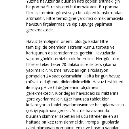
Yüzme havuzunda bulunan katı çöpleri arıtmak için
bir pompa filtre sistemi bulunmaktadır. Bu pompa
filtre sisteminin görevi suya bu çöpleri karıştırmadan
arıtmaktır. Filtre temizliğine yardımcı olmak amacıyla
havuzun fırçalanması ve dip süpürge yapılması
gerekmektedir.
Havuz temizliğinin önemli olduğu kadar filtre
temizliği de önemlidir. Filtrenin kumu, torbası ve
kartuşunun da temizlenmesi gerekir. Havuzlarda
yapılan günlük temizlik çok önemlidir. Her gün tüm
filtreler teker teker 20 dakika süre ile ters çıkama
yapılmalıdır. Yüzme havuzları için sirkülasyon
pompaları 24 saat çalışmalıdır. Hafta bir gün havuz
müsait olduğunda dinlendirilmelidir. Havuz test kitleri
ile suyu pH ve CI değerlerinin ölçülmesi
gerekmektedir. Klor değeri havuzdaki su miktarına
göre ayarlanmalıdır. Eğer havuzda tablet klor
kullanılıyorsa tablet ayarlamasının ve hesaplamasının
çok iyi yapılması gerekir. Yüzme havuzlarında
bulunan skimmer sepetleri kıl ucu filtreler ile en az
haftada bir kez temizlenmelidir. Pompalı gruplarda
çalıştırılamayan pompanın emiş ve basma vanaları