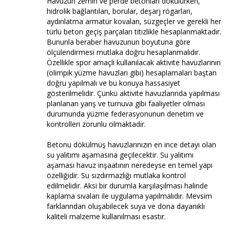
Havuzun zemin ve perde betonları dökülürken,
hidrolik bağlantıları, borular, deşarj rögarları,
aydınlatma armatür kovaları, süzgeçler ve gerekli her
türlü beton geçiş parçaları titizlikle hesaplanmaktadır.
Bununla beraber havuzunun boyutuna göre
ölçülendirmesi mutlaka doğru hesaplanmalıdır.
Özellikle spor amaçlı kullanılacak aktivite havuzlarının
(olimpik yüzme havuzları gibi) hesaplamaları baştan
doğru yapılmalı ve bu konuya hassasiyet
gösterilmelidir. Çünkü aktivite havuzlarında yapılması
planlanan yarış ve turnuva gibi faaliyetler olması
durumunda yüzme federasyonunun denetim ve
kontrolleri zorunlu olmaktadır.
Betonu dökülmüş havuzlarınızın en ince detayı olan
su yalıtımı aşamasına geçilecektir. Su yalıtımı
aşaması havuz inşaatının neredeyse en temel yapı
özelliğidir. Su sızdırmazlığı mutlaka kontrol
edilmelidir. Aksi bir durumla karşılaşılması halinde
kaplama sıvaları ile uygulama yapılmalıdır. Mevsim
farklarından oluşabilecek suya ve dona dayanıklı
kaliteli malzeme kullanılması esastır.