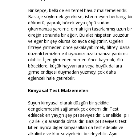
Bir kepçe, belki de en temel havuz malzemeleridir.
Basitçe söylemek gerekirse, istenmeyen herhangi bir
döküntü, yaprak, böcek veya çöpü sudan
çıkarmanıza yardımcı olmak için tasarlanmış uzun bir
direğin sonunda bir ağdır. Bu alet nispeten ucuzdur
ve eğer bir şey olursa kolayca değiştirilir. Öğeleri
filtreye girmeden önce yakalayabilmek, filtreyi daha
düzenli temizleme ihtiyacınızı azaltmanıza yardımcı
olabilir. İçeri girmeden hemen önce kaymak, ölü
böceklere, küçük hayvanlara veya büyük dallara
girme endişesi duymadan yüzmeyi çok daha
eğlenceli hale getirebilir.
Kimyasal Test Malzemeleri
Suyun kimyasal olarak düzgün bir şekilde
dengelenmesini sağlamak çok önemlidir. Test
edilecek en yaygın şey pH seviyesidir. Genellikle, pH
7,2 ile 7,8 arasında olmalıdır. Bazı pH seviyesi test
kitleri ayrıca diğer kimyasalları da test edebilir ve
alkalinite ve klor seviyelerini belirleyebilir. Aşırı