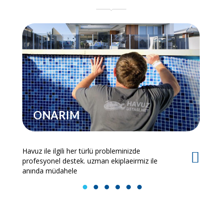
ONARIM
Havuz ile ilgili her türlü probleminizde
Es
profesyonel destek. uzman ekiplaeirmiz ile
bi
anında müdahele
1
2
3
4
5
6