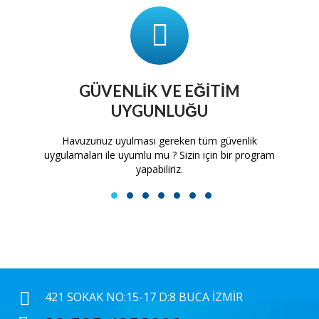
GÜVENLIK VE EĞITIM
UYGUNLUĞU
tam
Havuzunuz uyulması gereken tüm güvenlik
H
uygulamaları ile uyumlu mu ? Sizin için bir program
yapabiliriz.
1
2
3
4
5
6
7
421 SOKAK NO:15-17 D:8 BUCA İZMIR