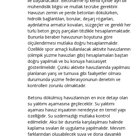
ile başlanacaktır. Betonarme işi kendi içinde ayrı bir
mühendislik bilgisi ve mutlak tecrübe gerektirir.
Havuzun zemin ve perde betonları dökülürken,
hidrolik bağlantıları, borular, deşarj rögarları,
aydınlatma armatür kovaları, süzgeçler ve gerekli her
türlü beton geçiş parçaları titizlikle hesaplanmaktadır.
Bununla beraber havuzunun boyutuna göre
ölçülendirmesi mutlaka doğru hesaplanmalıdır.
Özellikle spor amaçlı kullanılacak aktivite havuzlarının
(olimpik yüzme havuzları gibi) hesaplamaları baştan
doğru yapılmalı ve bu konuya hassasiyet
gösterilmelidir. Çünkü aktivite havuzlarında yapılması
planlanan yarış ve turnuva gibi faaliyetler olması
durumunda yüzme federasyonunun denetim ve
kontrolleri zorunlu olmaktadır.
Betonu dökülmüş havuzlarınızın en ince detayı olan
su yalıtımı aşamasına geçilecektir. Su yalıtımı
aşaması havuz inşaatının neredeyse en temel yapı
özelliğidir. Su sızdırmazlığı mutlaka kontrol
edilmelidir. Aksi bir durumla karşılaşılması halinde
kaplama sıvaları ile uygulama yapılmalıdır. Mevsim
farklarından oluşabilecek suya ve dona dayanıklı