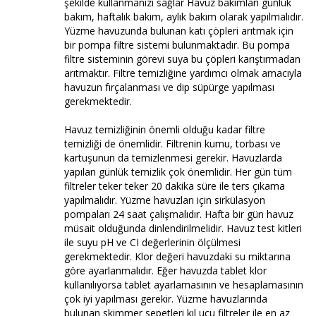
şekilde kullanmanızı sağlar Havuz bakımları günlük
bakım, haftalık bakım, aylık bakım olarak yapılmalıdır.
Yüzme havuzunda bulunan katı çöpleri arıtmak için
bir pompa filtre sistemi bulunmaktadır. Bu pompa
filtre sisteminin görevi suya bu çöpleri karıştırmadan
arıtmaktır. Filtre temizliğine yardımcı olmak amacıyla
havuzun fırçalanması ve dip süpürge yapılması
gerekmektedir.
Havuz temizliğinin önemli olduğu kadar filtre
temizliği de önemlidir. Filtrenin kumu, torbası ve
kartuşunun da temizlenmesi gerekir. Havuzlarda
yapılan günlük temizlik çok önemlidir. Her gün tüm
filtreler teker teker 20 dakika süre ile ters çıkama
yapılmalıdır. Yüzme havuzları için sirkülasyon
pompaları 24 saat çalışmalıdır. Hafta bir gün havuz
müsait olduğunda dinlendirilmelidir. Havuz test kitleri
ile suyu pH ve CI değerlerinin ölçülmesi
gerekmektedir. Klor değeri havuzdaki su miktarına
göre ayarlanmalıdır. Eğer havuzda tablet klor
kullanılıyorsa tablet ayarlamasının ve hesaplamasının
çok iyi yapılması gerekir. Yüzme havuzlarında
bulunan skimmer sepetleri kıl ucu filtreler ile en az