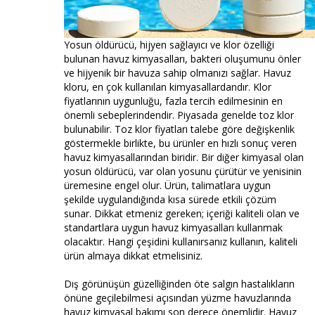
Yosun öldürücü, hijyen sağlayıcı ve klor özelliği
bulunan havuz kimyasalları, bakteri oluşumunu önler
ve hijyenik bir havuza sahip olmanızı sağlar. Havuz
kloru, en çok kullanılan kimyasallardandır. Klor
fiyatlarının uygunluğu, fazla tercih edilmesinin en
önemli sebeplerindendir. Piyasada genelde toz klor
bulunabilir. Toz klor fiyatları talebe göre değişkenlik
göstermekle birlikte, bu ürünler en hızlı sonuç veren
havuz kimyasallarından biridir. Bir diğer kimyasal olan
yosun öldürücü, var olan yosunu çürütür ve yenisinin
üremesine engel olur. Ürün, talimatlara uygun
şekilde uygulandığında kısa sürede etkili çözüm
sunar. Dikkat etmeniz gereken; içeriği kaliteli olan ve
standartlara uygun havuz kimyasalları kullanmak
olacaktır. Hangi çeşidini kullanırsanız kullanın, kaliteli
ürün almaya dikkat etmelisiniz.
Dış görünüşün güzelliğinden öte salgın hastalıkların
önüne geçilebilmesi açısından yüzme havuzlarında
havuz kimyasal bakımı son derece önemlidir. Havuz