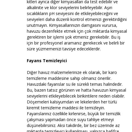
kitleri ayrıca diğer kimyasalları da test edebilir ve
alkalinite ve klor seviyelerini belirleyebilir. Aşırı
sıcaklıkların pH seviyesini de etkileyebileceğini ve
seviyeleri daha düzenli kontrol etmenizi gerektirdiğini
unutmayın. Kimyasallarınızın damgasını vurursa,
havuzu dezenfekte etmek için çok miktarda kimyasal
gerektiren bir işlemi şok etmeniz gerekebilir. Bu iş
için bir profesyonel aramanız gerekecek ve belirli bir
süre yüzmemenizi tavsiye edeceklerdir.
Fayans Temizleyici
Diğer havuz malzemelerinize ek olarak, bir karo
temizleme maddesine sahip olmanız önerilir.
Havuzdaki fayanslar su ile sürekli temas halindedir.
Bu, bazen tatsız görünen ve hatta havuzun kimyasal
seviyelerini etkileyebilecek birikintilere neden olabilir.
Döşemeleri kalsiyumdan ve lekelerden her türlü
kiremit temizleme maddesi ile temizleyin.
Fayanslarınız özellikle kirlenirse, büyük bir temizlik
çalışması yapmadan önce suyu tahliye etmeyi
düşünebilirsiniz. Aksi takdirde, bir bez üzerinde az
miktarda temizleyici kullanılması, yalnızca hafifçe