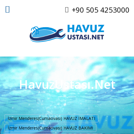
+90 505 4253000
HavuzUstası.Net
İzmir Menderes(Cumaovası) HAVUZ İMALATI
İzmir Menderes(Cumaovası) HAVUZ BAKIMI