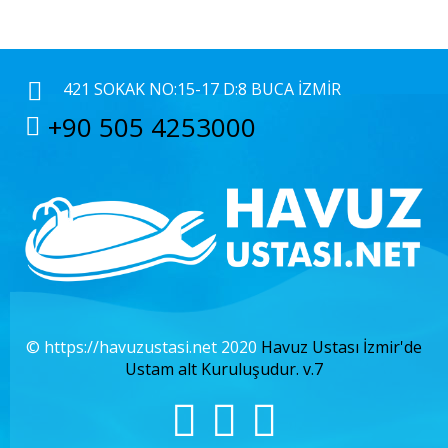
421 SOKAK NO:15-17 D:8 BUCA İZMIR
+90 505 4253000
© https://havuzustasi.net 2020
Havuz Ustası İzmir'de
Ustam alt Kuruluşudur. v.7