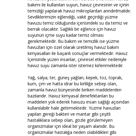
bakımı ile kullanılan suyun, havuz çevresinin ve içinin
temizliği yapılarak havuz mikroplardan arındırılmalıdır.
Sevdiklerimizin eğlendiği, vakit geçirdiği yüzme
havuzu temiz olduğunda içerisindeki su da temiz ve
berrak olacaktır. Sağlıklı bir eğlence için havuz
suyunun içme suyu kadar temiz olması
gerekmektedir. Bu bakım ve temizlik ise yüzme
havuzları için özel olarak üretilmiş havuz bakım
kimyasalları ile başarılı sonuçlar vermektedir. Havuz
İçerisinde yüzen insanlar, çevresel etkiler nedeniyle
havuz suyu zamanla ister istemez kirlenmektedir.
Yağ, salya, ter, güneş yağları, kepek, toz, toprak,
kum, çim ve hatta idrar bu kirliliğe sebep olan,
zamanla havuz bünyesinde biriken maddelerden
bazılarıdır. Havuz kimyasal denefektanları bu
maddeleri yok ederek havuzu insan sağlığı açısından
kullanılabilir hale getirmektedir. Yüzme havuzları
yapıları gereği bakteri ve mantar gibi çeşitli
hastalıklara sebep olan, gözle görülemeyen
organizmalar için ideal bir yaşam alanıdır. Bu
organizmalar hastalığa neden olabildikleri gibi