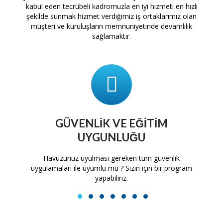
kabul eden tecrübeli kadromuzla en iyi hizmeti en hızlı
şekilde sunmak hizmet verdiğimiz iş ortaklarımız olan
müşteri ve kuruluşların memnuniyetinde devamlılık
sağlamaktır.
GÜVENLIK VE EĞITIM
UYGUNLUĞU
tam
Havuzunuz uyulması gereken tüm güvenlik
H
uygulamaları ile uyumlu mu ? Sizin için bir program
yapabiliriz.
1
2
3
4
5
6
7