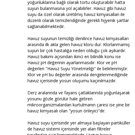
yoğunluklarına bağlı olarak tortu oluşturabilir hatta
suyun bulanmasına yol açabilirler. Havuz gibi havuz
suyu da özel olarak üretilmiş havuz kimyasalları ile
düzenli olarak temizlendiğinde gerekli hijyenik şartlar
sağlanabilmektedir.
Havuz suyunun temizliği denilince havuz kimyasalları
arasında ilk akla gelen havuz kloru dur. Klorlanmamış
suyun bir çok hastalığa neden olduğu çok aşikardır.
Havuz bakımı açısından ikinci en bilindik konu ise
Havuz pH değerinin ayarlanmasıdır. Klor ve pH
değerleri "Havuz Suyu Yönetmeliği" ile belirlenmiştir.
Klor ve pH bu değerler arasında dengelenmediğinde
havuz içerisinde yosun oluşumu kaçınılmazdır.
Derz aralarında ve fayans çatlaklarında yoğunlaşarak
yosunu gözle görülür hale getiren
mikroorganizmalardan kurtulmanın çaresi ise yine bir
havuz kimyasalı olan "yosun önleyici"dir.
Havuz suyu içerisinde yer almaya başlayan partiküller
de havuz sistemi içerisinde yer alan filtreler
tarafından süzülememektedir. Uygun havuz