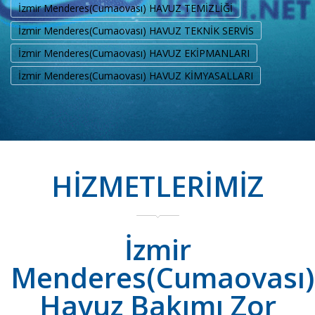
İzmir Menderes(Cumaovası) HAVUZ TEMİZLİĞİ
İzmir Menderes(Cumaovası) HAVUZ TEKNİK SERVİS
İzmir Menderes(Cumaovası) HAVUZ EKİPMANLARI
İzmir Menderes(Cumaovası) HAVUZ KİMYASALLARI
HİZMETLERİMİZ
İzmir
Menderes(Cumaovası)
Havuz Bakımı Zor