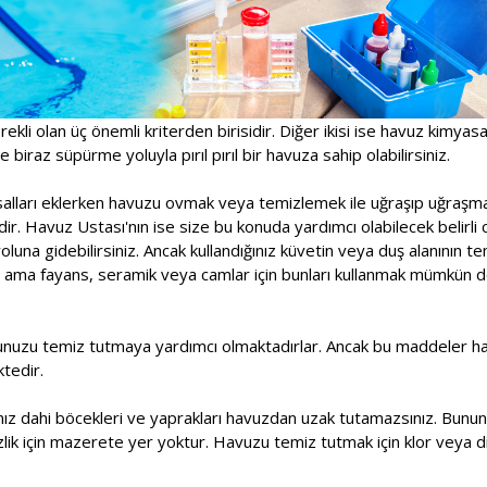
rekli olan üç önemli kriterden birisidir. Diğer ikisi ise havuz kimyas
 biraz süpürme yoluyla pırıl pırıl bir havuza sahip olabilirsiniz.
asalları eklerken havuzu ovmak veya temizlemek ile uğraşıp uğraşm
r. Havuz Ustası'nın ise size bu konuda yardımcı olabilecek belirli 
una gidebilirsiniz. Ancak kullandığınız küvetin veya duş alanının t
 ama fayans, seramik veya camlar için bunları kullanmak mümkün deği
unuzu temiz tutmaya yardımcı olmaktadırlar. Ancak bu maddeler havu
tedir.
sanız dahi böcekleri ve yaprakları havuzdan uzak tutamazsınız. Bununl
lik için mazerete yer yoktur. Havuzu temiz tutmak için klor veya di