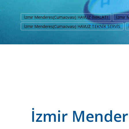
İzmir Menderes(Cumaovası) HAVUZ İMALATI
İzmir 
İzmir Menderes(Cumaovası) HAVUZ TEKNİK SERVİS
İzmir Mender