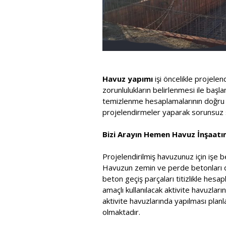
Havuz yapımı
işi öncelikle projele
zorunlulukların belirlenmesi ile baş
temizlenme hesaplamalarının doğru ya
projelendirmeler yaparak sorunsuz s
Bizi Arayın Hemen Havuz İnşaatını
Projelendirilmiş havuzunuz için işe b
Havuzun zemin ve perde betonları dök
beton geçiş parçaları titizlikle he
amaçlı kullanılacak aktivite havuzla
aktivite havuzlarında yapılması pla
olmaktadır.