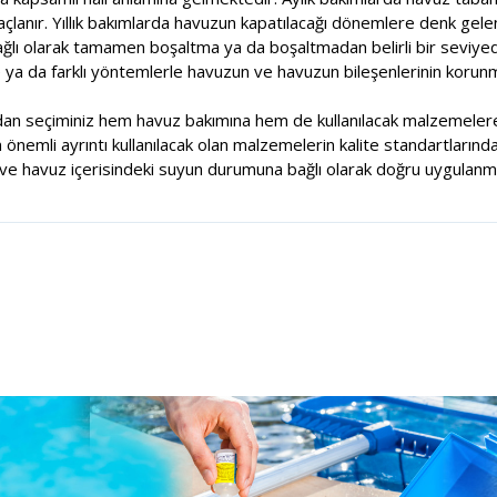
çlanır. Yıllık bakımlarda havuzun kapatılacağı dönemlere denk gele
ağlı olarak tamamen boşaltma ya da boşaltmadan belirli bir seviy
e ya da farklı yöntemlerle havuzun ve havuzun bileşenlerinin korunm
dan seçiminiz hem havuz bakımına hem de kullanılacak malzemelere
nemli ayrıntı kullanılacak olan malzemelerin kalite standartlarında
e havuz içerisindeki suyun durumuna bağlı olarak doğru uygulanma