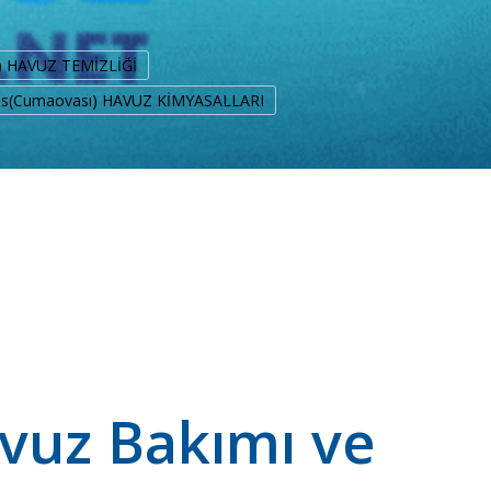
) HAVUZ TEMİZLİĞİ
es(Cumaovası) HAVUZ KİMYASALLARI
vuz Bakımı ve