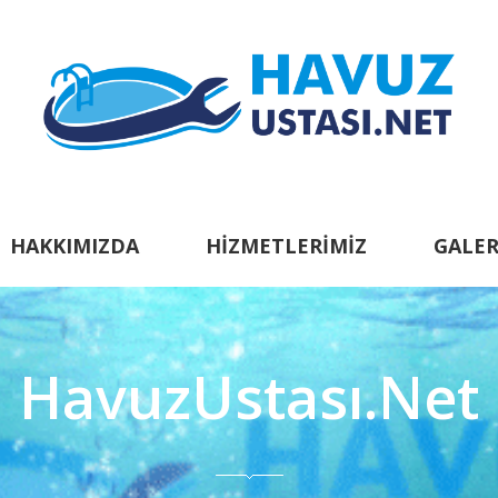
HAKKIMIZDA
HIZMETLERIMIZ
GALER
HavuzUstası.Net