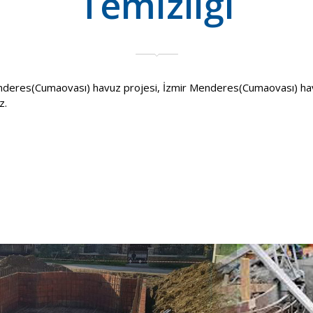
Temizliği
deres(Cumaovası) havuz projesi, İzmir Menderes(Cumaovası) hav
z.