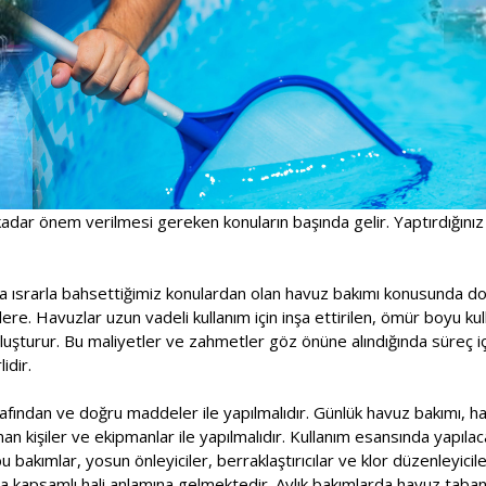
adar önem verilmesi gereken konuların başında gelir. Yaptırdığınız
a ısrarla bahsettiğimiz konulardan olan havuz bakımı konusunda doğ
ere. Havuzlar uzun vadeli kullanım için inşa ettirilen, ömür boyu kull
oluşturur. Bu maliyetler ve zahmetler göz önüne alındığında süreç 
idir.
fından ve doğru maddeler ile yapılmalıdır. Günlük havuz bakımı, haf
n kişiler ve ekipmanlar ile yapılmalıdır. Kullanım esansında yapılac
 bakımlar, yosun önleyiciler, berraklaştırıcılar ve klor düzenleyicile
a kapsamlı hali anlamına gelmektedir. Aylık bakımlarda havuz taban