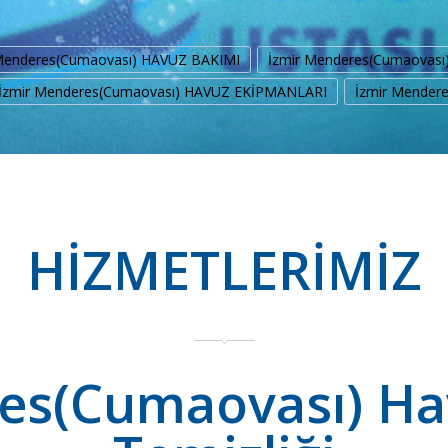
Menderes(Cumaovası) HAVUZ BAKIMI
İzmir Menderes(Cumaovası
İzmir Menderes(Cumaovası) HAVUZ EKİPMANLARI
İzmir Mender
HİZMETLERİMİZ
es(Cumaovası) Ha