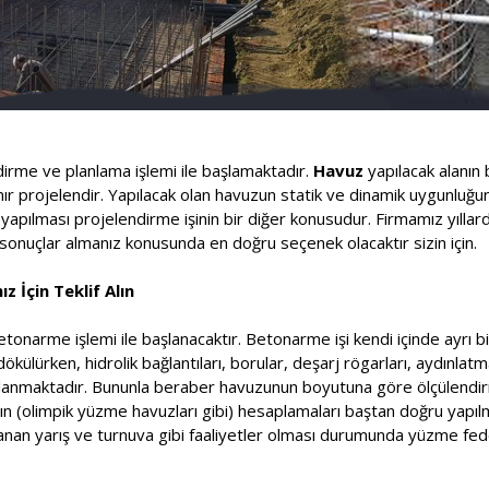
ndirme ve planlama işlemi ile başlamaktadır.
Havuz
yapılacak alanın 
lanır projelendir. Yapılacak olan havuzun statik ve dinamik uygunluğ
pılması projelendirme işinin bir diğer konusudur. Firmamız yıllard
onuçlar almanız konusunda en doğru seçenek olacaktır sizin için.
z İçin Teklif Alın
etonarme işlemi ile başlanacaktır. Betonarme işi kendi içinde ayrı bi
ülürken, hidrolik bağlantıları, borular, deşarj rögarları, aydınlatm
saplanmaktadır. Bununla beraber havuzunun boyutuna göre ölçülendir
rının (olimpik yüzme havuzları gibi) hesaplamaları baştan doğru yapı
nlanan yarış ve turnuva gibi faaliyetler olması durumunda yüzme f