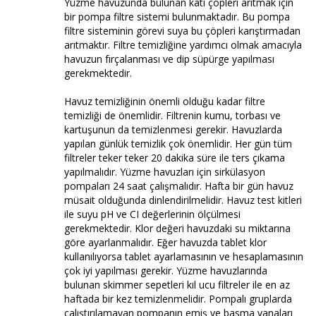
Yüzme havuzunda bulunan katı çöpleri arıtmak için
bir pompa filtre sistemi bulunmaktadır. Bu pompa
filtre sisteminin görevi suya bu çöpleri karıştırmadan
arıtmaktır. Filtre temizliğine yardımcı olmak amacıyla
havuzun fırçalanması ve dip süpürge yapılması
gerekmektedir.
Havuz temizliğinin önemli olduğu kadar filtre
temizliği de önemlidir. Filtrenin kumu, torbası ve
kartuşunun da temizlenmesi gerekir. Havuzlarda
yapılan günlük temizlik çok önemlidir. Her gün tüm
filtreler teker teker 20 dakika süre ile ters çıkama
yapılmalıdır. Yüzme havuzları için sirkülasyon
pompaları 24 saat çalışmalıdır. Hafta bir gün havuz
müsait olduğunda dinlendirilmelidir. Havuz test kitleri
ile suyu pH ve CI değerlerinin ölçülmesi
gerekmektedir. Klor değeri havuzdaki su miktarına
göre ayarlanmalıdır. Eğer havuzda tablet klor
kullanılıyorsa tablet ayarlamasının ve hesaplamasının
çok iyi yapılması gerekir. Yüzme havuzlarında
bulunan skimmer sepetleri kıl ucu filtreler ile en az
haftada bir kez temizlenmelidir. Pompalı gruplarda
çalıştırılamayan pompanın emiş ve basma vanaları