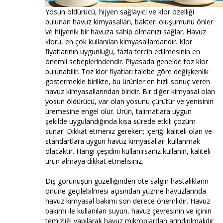
Yosun öldürücü, hijyen sağlayıcı ve klor özelliği
bulunan havuz kimyasalları, bakteri oluşumunu önler
ve hijyenik bir havuza sahip olmanızı sağlar. Havuz
kloru, en çok kullanılan kimyasallardandır. Klor
fiyatlarının uygunluğu, fazla tercih edilmesinin en
önemli sebeplerindendir. Piyasada genelde toz klor
bulunabilir. Toz klor fiyatları talebe göre değişkenlik
göstermekle birlikte, bu ürünler en hızlı sonuç veren
havuz kimyasallarından biridir. Bir diğer kimyasal olan
yosun öldürücü, var olan yosunu çürütür ve yenisinin
üremesine engel olur. Ürün, talimatlara uygun
şekilde uygulandığında kısa sürede etkili çözüm
sunar. Dikkat etmeniz gereken; içeriği kaliteli olan ve
standartlara uygun havuz kimyasalları kullanmak
olacaktır. Hangi çeşidini kullanırsanız kullanın, kaliteli
ürün almaya dikkat etmelisiniz.
Dış görünüşün güzelliğinden öte salgın hastalıkların
önüne geçilebilmesi açısından yüzme havuzlarında
havuz kimyasal bakımı son derece önemlidir. Havuz
bakımı ile kullanılan suyun, havuz çevresinin ve içinin
temizliği yapılarak havuz mikroplardan arındırılmalıdır.