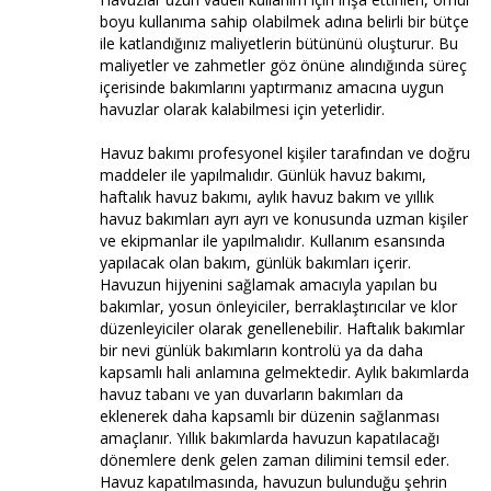
boyu kullanıma sahip olabilmek adına belirli bir bütçe
ile katlandığınız maliyetlerin bütününü oluşturur. Bu
maliyetler ve zahmetler göz önüne alındığında süreç
içerisinde bakımlarını yaptırmanız amacına uygun
havuzlar olarak kalabilmesi için yeterlidir.
Havuz bakımı profesyonel kişiler tarafından ve doğru
maddeler ile yapılmalıdır. Günlük havuz bakımı,
haftalık havuz bakımı, aylık havuz bakım ve yıllık
havuz bakımları ayrı ayrı ve konusunda uzman kişiler
ve ekipmanlar ile yapılmalıdır. Kullanım esansında
yapılacak olan bakım, günlük bakımları içerir.
Havuzun hijyenini sağlamak amacıyla yapılan bu
bakımlar, yosun önleyiciler, berraklaştırıcılar ve klor
düzenleyiciler olarak genellenebilir. Haftalık bakımlar
bir nevi günlük bakımların kontrolü ya da daha
kapsamlı hali anlamına gelmektedir. Aylık bakımlarda
havuz tabanı ve yan duvarların bakımları da
eklenerek daha kapsamlı bir düzenin sağlanması
amaçlanır. Yıllık bakımlarda havuzun kapatılacağı
dönemlere denk gelen zaman dilimini temsil eder.
Havuz kapatılmasında, havuzun bulunduğu şehrin