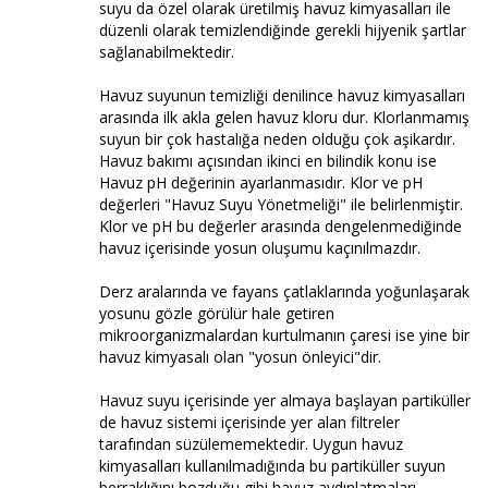
suyu da özel olarak üretilmiş havuz kimyasalları ile
düzenli olarak temizlendiğinde gerekli hijyenik şartlar
sağlanabilmektedir.
Havuz suyunun temizliği denilince havuz kimyasalları
arasında ilk akla gelen havuz kloru dur. Klorlanmamış
suyun bir çok hastalığa neden olduğu çok aşikardır.
Havuz bakımı açısından ikinci en bilindik konu ise
Havuz pH değerinin ayarlanmasıdır. Klor ve pH
değerleri "Havuz Suyu Yönetmeliği" ile belirlenmiştir.
Klor ve pH bu değerler arasında dengelenmediğinde
havuz içerisinde yosun oluşumu kaçınılmazdır.
Derz aralarında ve fayans çatlaklarında yoğunlaşarak
yosunu gözle görülür hale getiren
mikroorganizmalardan kurtulmanın çaresi ise yine bir
havuz kimyasalı olan "yosun önleyici"dir.
Havuz suyu içerisinde yer almaya başlayan partiküller
de havuz sistemi içerisinde yer alan filtreler
tarafından süzülememektedir. Uygun havuz
kimyasalları kullanılmadığında bu partiküller suyun
berraklığını bozduğu gibi havuz aydınlatmaları