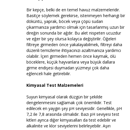
Bir kepçe, belki de en temel havuz malzemeleridir.
Basitçe söylemek gerekirse, istenmeyen herhangi bir
döküntü, yaprak, böcek veya çöpü sudan
çıkarmanıza yardımcı olmak için tasarlanmış uzun bir
direğin sonunda bir ağdır. Bu alet nispeten ucuzdur
ve eğer bir şey olursa kolayca değiştirilir. Öğeleri
filtreye girmeden önce yakalayabilmek, filtreyi daha
düzenli temizleme ihtiyacınızı azaltmanıza yardımcı
olabilir. İçeri girmeden hemen önce kaymak, ölü
böceklere, küçük hayvanlara veya büyük dallara
girme endişesi duymadan yüzmeyi çok daha
eğlenceli hale getirebilir.
Kimyasal Test Malzemeleri
Suyun kimyasal olarak düzgün bir şekilde
dengelenmesini sağlamak çok önemlidir. Test
edilecek en yaygın şey pH seviyesidir. Genellikle, pH
7,2 ile 7,8 arasında olmalıdır. Bazı pH seviyesi test
kitleri ayrıca diğer kimyasalları da test edebilir ve
alkalinite ve klor seviyelerini belirleyebilir. Aşırı