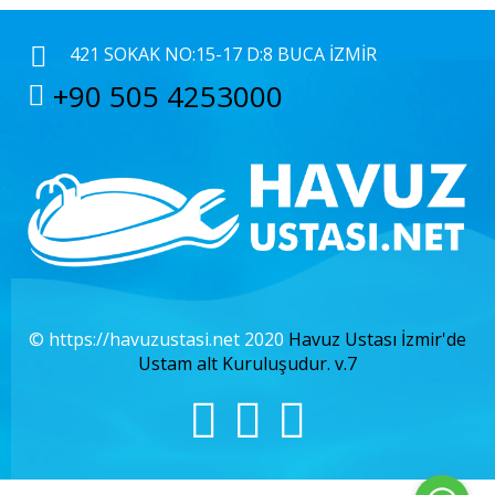
421 SOKAK NO:15-17 D:8 BUCA İZMIR
+90 505 4253000
© https://havuzustasi.net 2020
Havuz Ustası İzmir'de
Ustam alt Kuruluşudur. v.7