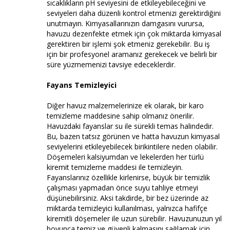
sıcaklıkların pH seviyesini de etkileyebileceğini ve
seviyeleri daha düzenli kontrol etmenizi gerektirdiğini
unutmayın. Kimyasallarınızın damgasını vurursa,
havuzu dezenfekte etmek için çok miktarda kimyasal
gerektiren bir işlemi şok etmeniz gerekebilir. Bu iş
için bir profesyonel aramanız gerekecek ve belirli bir
süre yüzmemenizi tavsiye edeceklerdir.
Fayans Temizleyici
Diğer havuz malzemelerinize ek olarak, bir karo
temizleme maddesine sahip olmanız önerilir.
Havuzdaki fayanslar su ile sürekli temas halindedir.
Bu, bazen tatsız görünen ve hatta havuzun kimyasal
seviyelerini etkileyebilecek birikintilere neden olabilir.
Döşemeleri kalsiyumdan ve lekelerden her türlü
kiremit temizleme maddesi ile temizleyin.
Fayanslarınız özellikle kirlenirse, büyük bir temizlik
çalışması yapmadan önce suyu tahliye etmeyi
düşünebilirsiniz. Aksi takdirde, bir bez üzerinde az
miktarda temizleyici kullanılması, yalnızca hafifçe
kiremitli döşemeler ile uzun sürebilir. Havuzunuzun yıl
boyunca temiz ve güvenli kalmasını sağlamak için