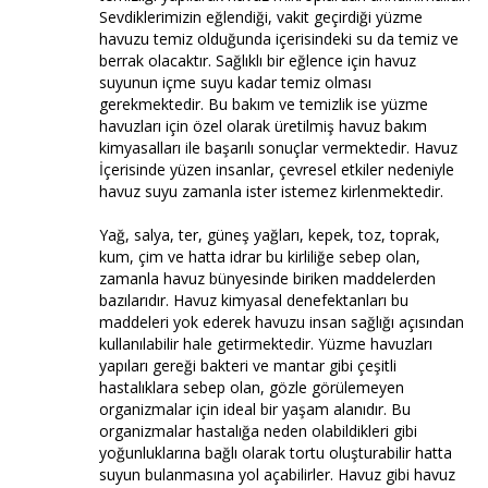
Sevdiklerimizin eğlendiği, vakit geçirdiği yüzme
havuzu temiz olduğunda içerisindeki su da temiz ve
berrak olacaktır. Sağlıklı bir eğlence için havuz
suyunun içme suyu kadar temiz olması
gerekmektedir. Bu bakım ve temizlik ise yüzme
havuzları için özel olarak üretilmiş havuz bakım
kimyasalları ile başarılı sonuçlar vermektedir. Havuz
İçerisinde yüzen insanlar, çevresel etkiler nedeniyle
havuz suyu zamanla ister istemez kirlenmektedir.
Yağ, salya, ter, güneş yağları, kepek, toz, toprak,
kum, çim ve hatta idrar bu kirliliğe sebep olan,
zamanla havuz bünyesinde biriken maddelerden
bazılarıdır. Havuz kimyasal denefektanları bu
maddeleri yok ederek havuzu insan sağlığı açısından
kullanılabilir hale getirmektedir. Yüzme havuzları
yapıları gereği bakteri ve mantar gibi çeşitli
hastalıklara sebep olan, gözle görülemeyen
organizmalar için ideal bir yaşam alanıdır. Bu
organizmalar hastalığa neden olabildikleri gibi
yoğunluklarına bağlı olarak tortu oluşturabilir hatta
suyun bulanmasına yol açabilirler. Havuz gibi havuz