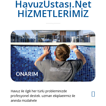
HavuzUstası.Net
HİZMETLERİMİZ
ONARIM
Havuz ile ilgili her türlü probleminizde
Es
profesyonel destek. uzman ekiplaeirmiz ile
bi
anında müdahele