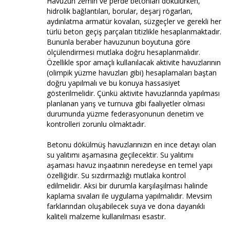
Havuzun zemin ve perde betonları dökülürken,
hidrolik bağlantıları, borular, deşarj rögarları,
aydınlatma armatür kovaları, süzgeçler ve gerekli her
türlü beton geçiş parçaları titizlikle hesaplanmaktadır.
Bununla beraber havuzunun boyutuna göre
ölçülendirmesi mutlaka doğru hesaplanmalıdır.
Özellikle spor amaçlı kullanılacak aktivite havuzlarının
(olimpik yüzme havuzları gibi) hesaplamaları baştan
doğru yapılmalı ve bu konuya hassasiyet
gösterilmelidir. Çünkü aktivite havuzlarında yapılması
planlanan yarış ve turnuva gibi faaliyetler olması
durumunda yüzme federasyonunun denetim ve
kontrolleri zorunlu olmaktadır.
Betonu dökülmüş havuzlarınızın en ince detayı olan
su yalıtımı aşamasına geçilecektir. Su yalıtımı
aşaması havuz inşaatının neredeyse en temel yapı
özelliğidir. Su sızdırmazlığı mutlaka kontrol
edilmelidir. Aksi bir durumla karşılaşılması halinde
kaplama sıvaları ile uygulama yapılmalıdır. Mevsim
farklarından oluşabilecek suya ve dona dayanıklı
kaliteli malzeme kullanılması esastır.