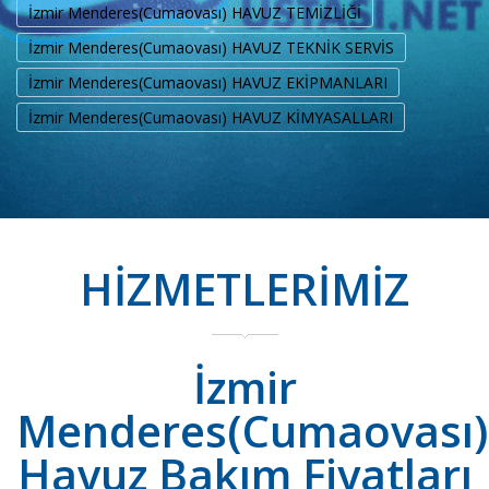
İzmir Menderes(Cumaovası) HAVUZ TEMİZLİĞİ
İzmir Menderes(Cumaovası) HAVUZ TEKNİK SERVİS
İzmir Menderes(Cumaovası) HAVUZ EKİPMANLARI
İzmir Menderes(Cumaovası) HAVUZ KİMYASALLARI
HİZMETLERİMİZ
İzmir
Menderes(Cumaovası)
Havuz Bakım Fiyatları