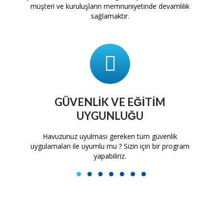
müşteri ve kuruluşların memnuniyetinde devamlılık
sağlamaktır.
GÜVENLIK VE EĞITIM
UYGUNLUĞU
tam
Havuzunuz uyulması gereken tüm güvenlik
H
uygulamaları ile uyumlu mu ? Sizin için bir program
yapabiliriz.
1
2
3
4
5
6
7