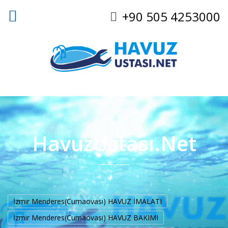
+90 505 4253000
HavuzUstası.Net
İzmir Menderes(Cumaovası) HAVUZ İMALATI
İzmir Menderes(Cumaovası) HAVUZ BAKIMI