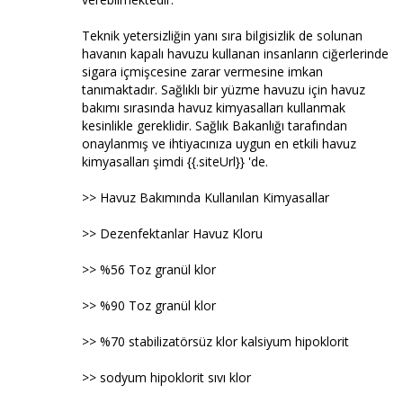
Teknik yetersizliğin yanı sıra bilgisizlik de solunan
havanın kapalı havuzu kullanan insanların ciğerlerinde
sigara içmişcesine zarar vermesine imkan
tanımaktadır. Sağlıklı bir yüzme havuzu için havuz
bakımı sırasında havuz kimyasalları kullanmak
kesinlikle gereklidir. Sağlık Bakanlığı tarafından
onaylanmış ve ihtiyacınıza uygun en etkili havuz
kimyasalları şimdi {{.siteUrl}} 'de.
>> Havuz Bakımında Kullanılan Kimyasallar
>> Dezenfektanlar Havuz Kloru
>> %56 Toz granül klor
>> %90 Toz granül klor
>> %70 stabilizatörsüz klor kalsiyum hipoklorit
>> sodyum hipoklorit sıvı klor