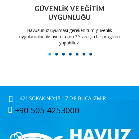
GÜVENLIK VE EĞITIM
UYGUNLUĞU
tam
Havuzunuz uyulması gereken tüm güvenlik
H
uygulamaları ile uyumlu mu ? Sizin için bir program
yapabiliriz.
1
2
3
4
5
6
7
421 SOKAK NO:15-17 D:8 BUCA İZMIR
+90 505 4253000