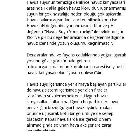
Havuz suyunun temizliği denilince havuz kimyasalları
arasında ilk akla gelen havuz kloru dur. Klorlanmamış
suyun bir çok hastalığa neden olduğu çok aşikardır.
Havuz bakımı açısından ikinci en bilindik konu ise
Havuz pH değerinin ayarlanmasıdır. Klor ve pH
değerleri "Havuz Suyu Yönetmeliği" ile belirlenmiştir.
Klor ve pH bu değerler arasında dengelenmediğinde
havuz içerisinde yosun oluşumu kaçınılmazdır.
Derz aralarında ve fayans çatlaklarında yoğunlaşarak
yosunu gözle görülür hale getiren
mikroorganizmalardan kurtulmanın çaresi ise yine bir
havuz kimyasalı olan "yosun önleyici"dir.
Havuz suyu içerisinde yer almaya başlayan partiküller
de havuz sistemi içerisinde yer alan filtreler
tarafından süzülememektedir. Uygun havuz
kimyasalları kullanılmadığında bu partiküller suyun
berraklığını bozduğu gibi havuz aydınlatmaları
önünde uçuşarak kötü bir görüntüye de sebep
olacaktır. Kapalı havuzlarda ise gerekli önlem
alınmadığında solunan hava akciğerlere zarar
verebilmektedir.