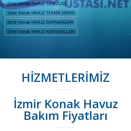
İzmir Konak HAVUZ TEMİZLİĞİ
İzmir Konak HAVUZ TEKNİK SERVİS
İzmir Konak HAVUZ EKİPMANLARI
İzmir Konak HAVUZ KİMYASALLARI
HİZMETLERİMİZ
İzmir Konak Havuz
Bakım Fiyatları