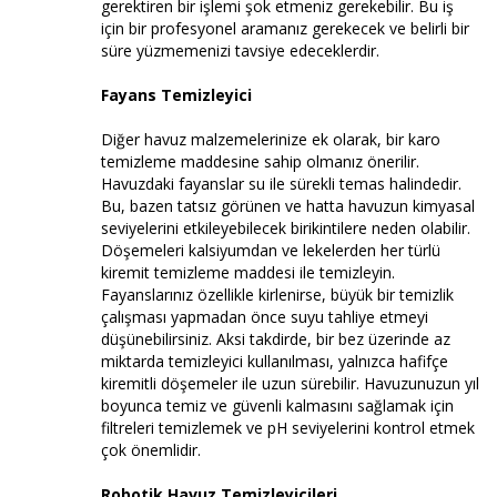
gerektiren bir işlemi şok etmeniz gerekebilir. Bu iş
için bir profesyonel aramanız gerekecek ve belirli bir
süre yüzmemenizi tavsiye edeceklerdir.
Fayans Temizleyici
Diğer havuz malzemelerinize ek olarak, bir karo
temizleme maddesine sahip olmanız önerilir.
Havuzdaki fayanslar su ile sürekli temas halindedir.
Bu, bazen tatsız görünen ve hatta havuzun kimyasal
seviyelerini etkileyebilecek birikintilere neden olabilir.
Döşemeleri kalsiyumdan ve lekelerden her türlü
kiremit temizleme maddesi ile temizleyin.
Fayanslarınız özellikle kirlenirse, büyük bir temizlik
çalışması yapmadan önce suyu tahliye etmeyi
düşünebilirsiniz. Aksi takdirde, bir bez üzerinde az
miktarda temizleyici kullanılması, yalnızca hafifçe
kiremitli döşemeler ile uzun sürebilir. Havuzunuzun yıl
boyunca temiz ve güvenli kalmasını sağlamak için
filtreleri temizlemek ve pH seviyelerini kontrol etmek
çok önemlidir.
Robotik Havuz Temizleyicileri