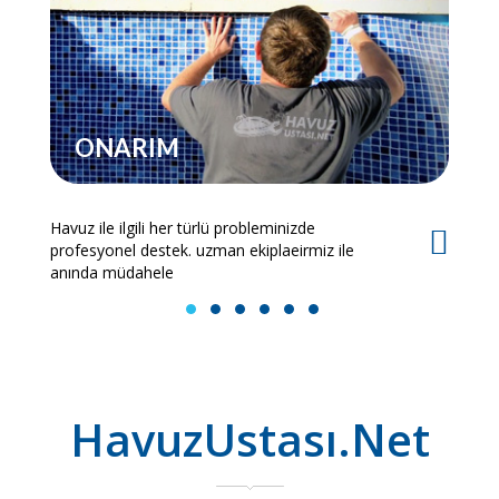
ONARIM
Havuz ile ilgili her türlü probleminizde
Es
profesyonel destek. uzman ekiplaeirmiz ile
bi
anında müdahele
1
2
3
4
5
6
HavuzUstası.Net