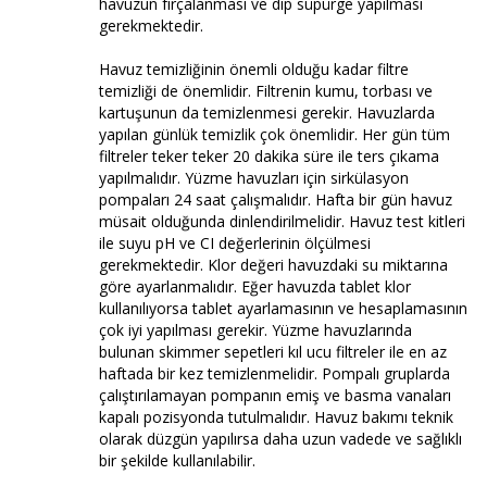
havuzun fırçalanması ve dip süpürge yapılması
gerekmektedir.
Havuz temizliğinin önemli olduğu kadar filtre
temizliği de önemlidir. Filtrenin kumu, torbası ve
kartuşunun da temizlenmesi gerekir. Havuzlarda
yapılan günlük temizlik çok önemlidir. Her gün tüm
filtreler teker teker 20 dakika süre ile ters çıkama
yapılmalıdır. Yüzme havuzları için sirkülasyon
pompaları 24 saat çalışmalıdır. Hafta bir gün havuz
müsait olduğunda dinlendirilmelidir. Havuz test kitleri
ile suyu pH ve CI değerlerinin ölçülmesi
gerekmektedir. Klor değeri havuzdaki su miktarına
göre ayarlanmalıdır. Eğer havuzda tablet klor
kullanılıyorsa tablet ayarlamasının ve hesaplamasının
çok iyi yapılması gerekir. Yüzme havuzlarında
bulunan skimmer sepetleri kıl ucu filtreler ile en az
haftada bir kez temizlenmelidir. Pompalı gruplarda
çalıştırılamayan pompanın emiş ve basma vanaları
kapalı pozisyonda tutulmalıdır. Havuz bakımı teknik
olarak düzgün yapılırsa daha uzun vadede ve sağlıklı
bir şekilde kullanılabilir.