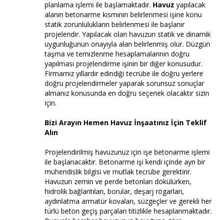
planlama işlemi ile başlamaktadır.
Havuz
yapılacak
alanın betonarme kısmının belirlenmesi işine konu
statik zorunlulukların belirlenmesi ile başlanır
projelendir. Yapılacak olan havuzun statik ve dinamik
uygunluğunun onayıyla alan belirlenmiş olur. Düzgün
taşma ve temizlenme hesaplamalarının doğru
yapılması projelendirme işinin bir diğer konusudur.
Firmamız yıllardır edindiği tecrübe ile doğru yerlere
doğru projelendirmeler yaparak sorunsuz sonuçlar
almanız konusunda en doğru seçenek olacaktır sizin
için.
Bizi Arayın Hemen Havuz İnşaatınız İçin Teklif
Alın
Projelendirilmiş havuzunuz için işe betonarme işlemi
ile başlanacaktır. Betonarme işi kendi içinde ayrı bir
mühendislik bilgisi ve mutlak tecrübe gerektirir.
Havuzun zemin ve perde betonları dökülürken,
hidrolik bağlantıları, borular, deşarj rögarları,
aydınlatma armatür kovaları, süzgeçler ve gerekli her
türlü beton geçiş parçaları titizlikle hesaplanmaktadır.