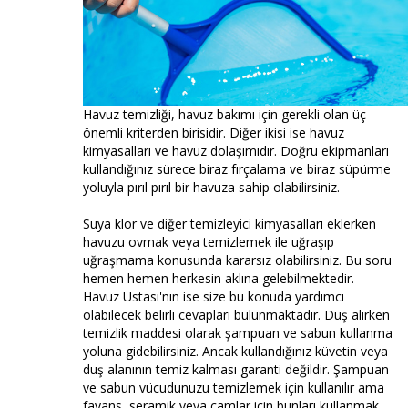
Havuz temizliği, havuz bakımı için gerekli olan üç
önemli kriterden birisidir. Diğer ikisi ise havuz
kimyasalları ve havuz dolaşımıdır. Doğru ekipmanları
kullandığınız sürece biraz fırçalama ve biraz süpürme
yoluyla pırıl pırıl bir havuza sahip olabilirsiniz.
Suya klor ve diğer temizleyici kimyasalları eklerken
havuzu ovmak veya temizlemek ile uğraşıp
uğraşmama konusunda kararsız olabilirsiniz. Bu soru
hemen hemen herkesin aklına gelebilmektedir.
Havuz Ustası'nın ise size bu konuda yardımcı
olabilecek belirli cevapları bulunmaktadır. Duş alırken
temizlik maddesi olarak şampuan ve sabun kullanma
yoluna gidebilirsiniz. Ancak kullandığınız küvetin veya
duş alanının temiz kalması garanti değildir. Şampuan
ve sabun vücudunuzu temizlemek için kullanılır ama
fayans, seramik veya camlar için bunları kullanmak