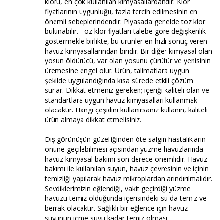
kloru, en çok kullanılan kimyasallardandır. Klor
fiyatlarının uygunluğu, fazla tercih edilmesinin en
önemli sebeplerindendir. Piyasada genelde toz klor
bulunabilir. Toz klor fiyatları talebe göre değişkenlik
göstermekle birlikte, bu ürünler en hızlı sonuç veren
havuz kimyasallarından biridir. Bir diğer kimyasal olan
yosun öldürücü, var olan yosunu çürütür ve yenisinin
üremesine engel olur. Ürün, talimatlara uygun
şekilde uygulandığında kısa sürede etkili çözüm
sunar. Dikkat etmeniz gereken; içeriği kaliteli olan ve
standartlara uygun havuz kimyasalları kullanmak
olacaktır. Hangi çeşidini kullanırsanız kullanın, kaliteli
ürün almaya dikkat etmelisiniz.
Dış görünüşün güzelliğinden öte salgın hastalıkların
önüne geçilebilmesi açısından yüzme havuzlarında
havuz kimyasal bakımı son derece önemlidir. Havuz
bakımı ile kullanılan suyun, havuz çevresinin ve içinin
temizliği yapılarak havuz mikroplardan arındırılmalıdır.
Sevdiklerimizin eğlendiği, vakit geçirdiği yüzme
havuzu temiz olduğunda içerisindeki su da temiz ve
berrak olacaktır. Sağlıklı bir eğlence için havuz
suyunun içme suyu kadar temiz olması