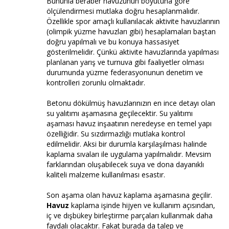
Bununla beraber havuzunun boyutuna göre
ölçülendirmesi mutlaka doğru hesaplanmalıdır.
Özellikle spor amaçlı kullanılacak aktivite havuzlarının
(olimpik yüzme havuzları gibi) hesaplamaları baştan
doğru yapılmalı ve bu konuya hassasiyet
gösterilmelidir. Çünkü aktivite havuzlarında yapılması
planlanan yarış ve turnuva gibi faaliyetler olması
durumunda yüzme federasyonunun denetim ve
kontrolleri zorunlu olmaktadır.
Betonu dökülmüş havuzlarınızın en ince detayı olan
su yalıtımı aşamasına geçilecektir. Su yalıtımı
aşaması havuz inşaatının neredeyse en temel yapı
özelliğidir. Su sızdırmazlığı mutlaka kontrol
edilmelidir. Aksi bir durumla karşılaşılması halinde
kaplama sıvaları ile uygulama yapılmalıdır. Mevsim
farklarından oluşabilecek suya ve dona dayanıklı
kaliteli malzeme kullanılması esastır.
Son aşama olan havuz kaplama aşamasına geçilir.
Havuz
kaplama işinde hijyen ve kullanım açısından,
iç ve dışbükey birleştirme parçaları kullanmak daha
faydalı olacaktır. Fakat burada da talep ve