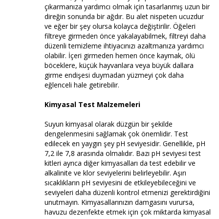
çıkarmanıza yardımcı olmak için tasarlanmış uzun bir
direğin sonunda bir ağdır. Bu alet nispeten ucuzdur
ve eğer bir şey olursa kolayca değiştirilir. Öğeleri
filtreye girmeden önce yakalayabilmek, filtreyi daha
düzenli temizleme ihtiyacınızı azaltmanıza yardımcı
olabilir. İçeri girmeden hemen önce kaymak, ölü
böceklere, küçük hayvanlara veya büyük dallara
girme endişesi duymadan yüzmeyi çok daha
eğlenceli hale getirebilir.
Kimyasal Test Malzemeleri
Suyun kimyasal olarak düzgün bir şekilde
dengelenmesini sağlamak çok önemlidir. Test
edilecek en yaygın şey pH seviyesidir. Genellikle, pH
7,2 ile 7,8 arasında olmalıdır. Bazı pH seviyesi test
kitleri ayrıca diğer kimyasalları da test edebilir ve
alkalinite ve klor seviyelerini belirleyebilir. Aşırı
sıcaklıkların pH seviyesini de etkileyebileceğini ve
seviyeleri daha düzenli kontrol etmenizi gerektirdiğini
unutmayın. Kimyasallarınızın damgasını vurursa,
havuzu dezenfekte etmek için çok miktarda kimyasal