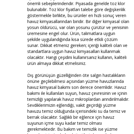
önemli sebeplerindendir. Piyasada genelde toz klor
bulunabilir. Toz klor fiyatları talebe göre değişkenlik
göstermekle birlikte, bu ürünler en hızlı sonuç veren
havuz kimyasallarından biridir. Bir diğer kimyasal olan
yosun öldürücü, var olan yosunu çürütür ve yenisinin
üremesine engel olur. Ürün, talimatlara uygun
şekilde uygulandığında kısa sürede etkili çözüm
sunar. Dikkat etmeniz gereken; içeriği kaliteli olan ve
standartlara uygun havuz kimyasalları kullanmak
olacaktır. Hangi çeşidini kullanırsanız kullanın, kaliteli
ürün almaya dikkat etmelisiniz.
Dış görünüşün güzelliğinden öte salgın hastalıkların
önüne geçilebilmesi açısından yüzme havuzlarında
havuz kimyasal bakımı son derece önemlidir. Havuz
bakımı ile kullanılan suyun, havuz çevresinin ve içinin
temizliği yapılarak havuz mikroplardan arındırılmalıdır.
Sevdiklerimizin eğlendiği, vakit geçirdiği yüzme
havuzu temiz olduğunda içerisindeki su da temiz ve
berrak olacaktır. Sağlıklı bir eğlence için havuz
suyunun içme suyu kadar temiz olması
gerekmektedir. Bu bakım ve temizlik ise yüzme