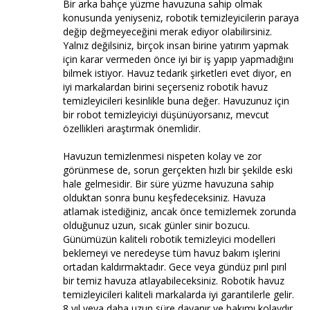
Bir arka bahçe yüzme havuzuna sahip olmak
konusunda yeniyseniz, robotik temizleyicilerin paraya
değip değmeyeceğini merak ediyor olabilirsiniz.
Yalnız değilsiniz, birçok insan birine yatırım yapmak
için karar vermeden önce iyi bir iş yapıp yapmadığını
bilmek istiyor. Havuz tedarik şirketleri evet diyor, en
iyi markalardan birini seçerseniz robotik havuz
temizleyicileri kesinlikle buna değer. Havuzunuz için
bir robot temizleyiciyi düşünüyorsanız, mevcut
özellikleri araştırmak önemlidir.
Havuzun temizlenmesi nispeten kolay ve zor
görünmese de, sorun gerçekten hızlı bir şekilde eski
hale gelmesidir. Bir süre yüzme havuzuna sahip
olduktan sonra bunu keşfedeceksiniz. Havuza
atlamak istediğiniz, ancak önce temizlemek zorunda
olduğunuz uzun, sıcak günler sinir bozucu.
Günümüzün kaliteli robotik temizleyici modelleri
beklemeyi ve neredeyse tüm havuz bakım işlerini
ortadan kaldırmaktadır. Gece veya gündüz pırıl pırıl
bir temiz havuza atlayabileceksiniz. Robotik havuz
temizleyicileri kaliteli markalarda iyi garantilerle gelir.
8 yıl veya daha uzun süre dayanır ve bakımı kolaydır.