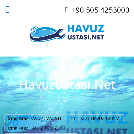
+90 505 4253000
HavuzUstası.Net
İzmir Kiraz HAVUZ İMALATI
İzmir Kiraz HAVUZ BAKIMI
İzmir Kiraz HAVUZ TEMİZLİĞİ