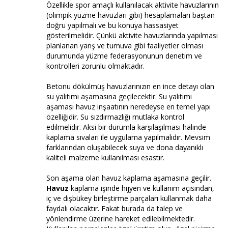
Özellikle spor amaçlı kullanılacak aktivite havuzlarının
(olimpik yüzme havuzları gibi) hesaplamaları baştan
doğru yapılmalı ve bu konuya hassasiyet
gösterilmelidir. Çünkü aktivite havuzlarında yapılması
planlanan yarış ve turnuva gibi faaliyetler olması
durumunda yüzme federasyonunun denetim ve
kontrolleri zorunlu olmaktadır.
Betonu dökülmüş havuzlarınızın en ince detayı olan
su yalıtımı aşamasına geçilecektir. Su yalıtımı
aşaması havuz inşaatının neredeyse en temel yapı
özelliğidir. Su sızdırmazlığı mutlaka kontrol
edilmelidir. Aksi bir durumla karşılaşılması halinde
kaplama sıvaları ile uygulama yapılmalıdır. Mevsim
farklarından oluşabilecek suya ve dona dayanıklı
kaliteli malzeme kullanılması esastır.
Son aşama olan havuz kaplama aşamasına geçilir.
Havuz
kaplama işinde hijyen ve kullanım açısından,
iç ve dışbükey birleştirme parçaları kullanmak daha
faydalı olacaktır. Fakat burada da talep ve
yönlendirme üzerine hareket edilebilmektedir.