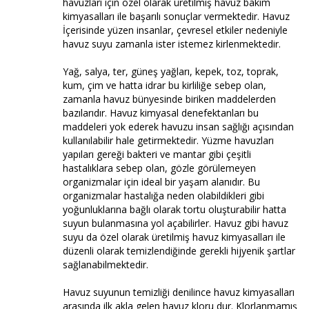
havuzları için özel olarak üretilmiş havuz bakım
kimyasalları ile başarılı sonuçlar vermektedir. Havuz
İçerisinde yüzen insanlar, çevresel etkiler nedeniyle
havuz suyu zamanla ister istemez kirlenmektedir.
Yağ, salya, ter, güneş yağları, kepek, toz, toprak,
kum, çim ve hatta idrar bu kirliliğe sebep olan,
zamanla havuz bünyesinde biriken maddelerden
bazılarıdır. Havuz kimyasal denefektanları bu
maddeleri yok ederek havuzu insan sağlığı açısından
kullanılabilir hale getirmektedir. Yüzme havuzları
yapıları gereği bakteri ve mantar gibi çeşitli
hastalıklara sebep olan, gözle görülemeyen
organizmalar için ideal bir yaşam alanıdır. Bu
organizmalar hastalığa neden olabildikleri gibi
yoğunluklarına bağlı olarak tortu oluşturabilir hatta
suyun bulanmasına yol açabilirler. Havuz gibi havuz
suyu da özel olarak üretilmiş havuz kimyasalları ile
düzenli olarak temizlendiğinde gerekli hijyenik şartlar
sağlanabilmektedir.
Havuz suyunun temizliği denilince havuz kimyasalları
arasında ilk akla gelen havuz kloru dur. Klorlanmamış