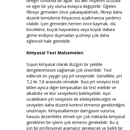
direğin sonunda bir ağdır. Bu alet nispeten ucuzdur
ve eğer bir şey olursa kolayca değiştirilir. Öğeleri
filtreye girmeden önce yakalayabilmek, filtreyi daha
düzenli temizleme ihtiyacınızı azaltmanıza yardımcı
olabilir. İçeri girmeden hemen önce kaymak, ölü
böceklere, küçük hayvanlara veya büyük dallara
girme endişesi duymadan yüzmeyi çok daha
eğlenceli hale getirebilir.
Kimyasal Test Malzemeleri
Suyun kimyasal olarak düzgün bir şekilde
dengelenmesini sağlamak çok önemlidir. Test
edilecek en yaygın şey pH seviyesidir. Genellikle, pH
7,2 ile 7,8 arasında olmalıdır. Bazı pH seviyesi test
kitleri ayrıca diğer kimyasalları da test edebilir ve
alkalinite ve klor seviyelerini belirleyebilir. Aşırı
sıcaklıkların pH seviyesini de etkileyebileceğini ve
seviyeleri daha düzenli kontrol etmenizi gerektirdiğini
unutmayın. Kimyasallarınızın damgasını vurursa,
havuzu dezenfekte etmek için çok miktarda kimyasal
gerektiren bir işlemi şok etmeniz gerekebilir. Bu iş
için bir profesyonel aramanız gerekecek ve belirli bir