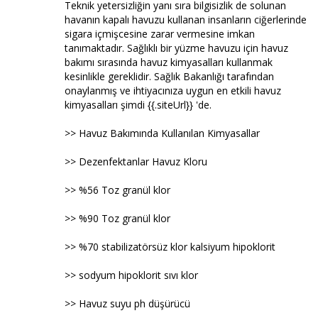
Teknik yetersizliğin yanı sıra bilgisizlik de solunan
havanın kapalı havuzu kullanan insanların ciğerlerinde
sigara içmişcesine zarar vermesine imkan
tanımaktadır. Sağlıklı bir yüzme havuzu için havuz
bakımı sırasında havuz kimyasalları kullanmak
kesinlikle gereklidir. Sağlık Bakanlığı tarafından
onaylanmış ve ihtiyacınıza uygun en etkili havuz
kimyasalları şimdi {{.siteUrl}} 'de.
>> Havuz Bakımında Kullanılan Kimyasallar
>> Dezenfektanlar Havuz Kloru
>> %56 Toz granül klor
>> %90 Toz granül klor
>> %70 stabilizatörsüz klor kalsiyum hipoklorit
>> sodyum hipoklorit sıvı klor
>> Havuz suyu ph düşürücü