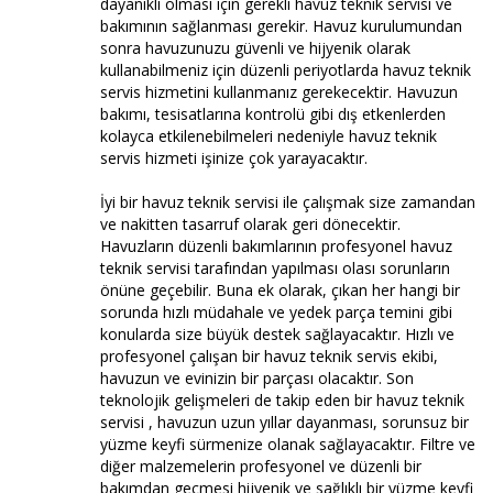
dayanıklı olması için gerekli havuz teknik servisi ve
bakımının sağlanması gerekir. Havuz kurulumundan
sonra havuzunuzu güvenli ve hijyenik olarak
kullanabilmeniz için düzenli periyotlarda havuz teknik
servis hizmetini kullanmanız gerekecektir. Havuzun
bakımı, tesisatlarına kontrolü gibi dış etkenlerden
kolayca etkilenebilmeleri nedeniyle havuz teknik
servis hizmeti işinize çok yarayacaktır.
İyi bir havuz teknik servisi ile çalışmak size zamandan
ve nakitten tasarruf olarak geri dönecektir.
Havuzların düzenli bakımlarının profesyonel havuz
teknik servisi tarafından yapılması olası sorunların
önüne geçebilir. Buna ek olarak, çıkan her hangi bir
sorunda hızlı müdahale ve yedek parça temini gibi
konularda size büyük destek sağlayacaktır. Hızlı ve
profesyonel çalışan bir havuz teknik servis ekibi,
havuzun ve evinizin bir parçası olacaktır. Son
teknolojik gelişmeleri de takip eden bir havuz teknik
servisi , havuzun uzun yıllar dayanması, sorunsuz bir
yüzme keyfi sürmenize olanak sağlayacaktır. Filtre ve
diğer malzemelerin profesyonel ve düzenli bir
bakımdan geçmesi hijyenik ve sağlıklı bir yüzme keyfi