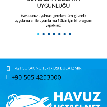
UYGUNLUĞU
tam
Havuzunuz uyulması gereken tüm güvenlik
H
uygulamaları ile uyumlu mu ? Sizin için bir program
yapabiliriz.
1
2
3
4
5
6
7
421 SOKAK NO:15-17 D:8 BUCA İZMIR
+90 505 4253000