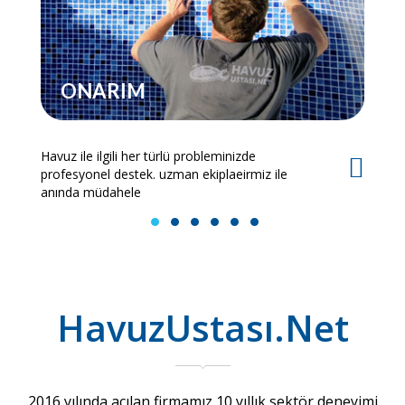
ONARIM
Havuz ile ilgili her türlü probleminizde
Es
profesyonel destek. uzman ekiplaeirmiz ile
bi
anında müdahele
1
2
3
4
5
6
HavuzUstası.Net
2016 yılında açılan firmamız 10 yıllık sektör deneyimi