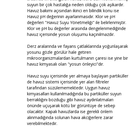
suyun bir çok hastalığa neden olduğu çok aşikardır.
Havuz bakımı açısından ikinci en bilindik konu ise
Havuz pH değerinin ayarlanmasıdır. Klor ve pH
değerleri "Havuz Suyu Yönetmeliği" ile belirlenmiştir.
Klor ve pH bu değerler arasında dengelenmediğinde
havuz içerisinde yosun oluşumu kaçınılmazdır.
Derz aralarında ve fayans çatlaklarında yoğunlaşarak
yosunu gözle görülür hale getiren
mikroorganizmalardan kurtulmanın çaresi ise yine bir
havuz kimyasalı olan "yosun önleyici"dir.
Havuz suyu içerisinde yer almaya başlayan partiküller
de havuz sistemi içerisinde yer alan filtreler
tarafından süzülememektedir. Uygun havuz
kimyasalları kullanılmadığında bu partiküller suyun
berraklığını bozduğu gibi havuz aydınlatmaları
önünde uçuşarak kötü bir görüntüye de sebep
olacaktır. Kapalı havuzlarda ise gerekli önlem
alınmadığında solunan hava akciğerlere zarar
verebilmektedir.