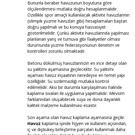
Bununla beraber havuzunun boyutuna göre
ölçülendirmesi mutlaka doğru hesaplanmalıdır.
Özellikle spor amaçlı kullanılacak aktivite havuzlarının
(olimpik yüzme havuzları gibi) hesaplamaları baştan
doğru yapılmalı ve bu konuya hassasiyet
gösterilmelidir. Çünkü aktivite havuzlarında yapılması
planlanan yarış ve turnuva gibi faaliyetler olması
durumunda yüzme federasyonunun denetim ve
kontrolleri zorunlu olmaktadır.
Betonu dökülmüş havuzlarınızın en ince detayı olan
su yalıtımı aşamasına geçilecektir. Su yalıtımı
aşaması havuz inşaatının neredeyse en temel yapı
özelliğidir. Su sızdırmazlığı mutlaka kontrol
edilmelidir. Aksi bir durumla karşılaşılması halinde
kaplama sıvaları ile uygulama yapılmalıdır. Mevsim
farklarından oluşabilecek suya ve dona dayanıklı
kaliteli malzeme kullanılması esastır.
Son aşama olan havuz kaplama aşamasına geçilir.
Havuz
kaplama işinde hijyen ve kullanım açısından,
iç ve dışbükey birleştirme parçaları kullanmak daha