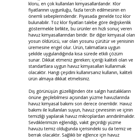
kloru, en çok kullanılan kimyasallardandır. Klor
fiyatlarının uygunluğu, fazla tercih edilmesinin en
önemli sebeplerindendir. Piyasada genelde toz klor
bulunabilir. Toz klor fiyatları talebe göre değişkenlik
göstermekle birlikte, bu ürünler en hızlı sonuç veren
havuz kimyasallarından biridir. Bir diğer kimyasal olan
yosun öldürücü, var olan yosunu çürütür ve yenisinin
üremesine engel olur. Ürün, talimatlara uygun
şekilde uygulandığında kısa sürede etkili çözüm
sunar. Dikkat etmeniz gereken; içeriği kaliteli olan ve
standartlara uygun havuz kimyasalları kullanmak
olacaktır. Hangi çeşidini kullanırsanız kullanın, kaliteli
ürün almaya dikkat etmelisiniz.
Dış görünüşün güzelliğinden öte salgın hastalıkların
önüne geçilebilmesi açısından yüzme havuzlarında
havuz kimyasal bakımı son derece önemlidir. Havuz
bakımı ile kullanılan suyun, havuz çevresinin ve içinin
temizliği yapılarak havuz mikroplardan arındırılmalıdır.
Sevdiklerimizin eğlendiği, vakit geçirdiği yüzme
havuzu temiz olduğunda içerisindeki su da temiz ve
berrak olacaktır. Sağlıklı bir eğlence için havuz