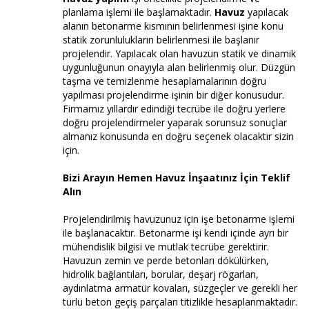
planlama işlemi ile başlamaktadır.
Havuz
yapılacak
alanın betonarme kısmının belirlenmesi işine konu
statik zorunlulukların belirlenmesi ile başlanır
projelendir. Yapılacak olan havuzun statik ve dinamik
uygunluğunun onayıyla alan belirlenmiş olur. Düzgün
taşma ve temizlenme hesaplamalarının doğru
yapılması projelendirme işinin bir diğer konusudur.
Firmamız yıllardır edindiği tecrübe ile doğru yerlere
doğru projelendirmeler yaparak sorunsuz sonuçlar
almanız konusunda en doğru seçenek olacaktır sizin
için.
Bizi Arayın Hemen Havuz İnşaatınız İçin Teklif
Alın
Projelendirilmiş havuzunuz için işe betonarme işlemi
ile başlanacaktır. Betonarme işi kendi içinde ayrı bir
mühendislik bilgisi ve mutlak tecrübe gerektirir.
Havuzun zemin ve perde betonları dökülürken,
hidrolik bağlantıları, borular, deşarj rögarları,
aydınlatma armatür kovaları, süzgeçler ve gerekli her
türlü beton geçiş parçaları titizlikle hesaplanmaktadır.