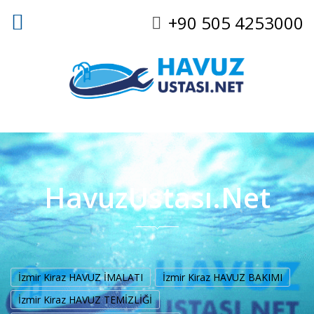
+90 505 4253000
HavuzUstası.Net
İzmir Kiraz HAVUZ İMALATI
İzmir Kiraz HAVUZ BAKIMI
İzmir Kiraz HAVUZ TEMİZLİĞİ