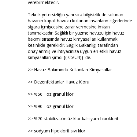
verebilmektedir.
Teknik yetersizliğin yanı sıra bilgisizlik de solunan
havanın kapalı havuzu kullanan insanların ciğerlerinde
sigara içmişcesine zarar vermesine imkan
tanımaktadır. Sağlıklı bir yüzme havuzu için havuz
bakımı sırasında havuz kimyasalları kullanmak
kesinlikle gereklidir. Sağlık Bakanlığı tarafından
onaylanmış ve ihtiyacınıza uygun en etkili havuz
kimyasalları şimdi {{.siteUrl}} 'de.
>> Havuz Bakımında Kullanılan Kimyasallar
>> Dezenfektanlar Havuz Kloru
>> %56 Toz granül klor
>> %90 Toz granül klor
>> %70 stabilizatörsüz klor kalsiyum hipoklorit
>> sodyum hipoklorit sıvı klor