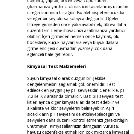
döküntü, yaprak, böcek veya çöpü sudan
çıkarmanıza yardımcı olmak için tasarlanmış uzun bir
direğin sonunda bir ağdır. Bu alet nispeten ucuzdur
ve eğer bir şey olursa kolayca değiştirilir. Öğeleri
filtreye girmeden önce yakalayabilmek, filtreyi daha
düzenli temizleme ihtiyacınızı azaltmanıza yardımcı
olabilir. İçeri girmeden hemen önce kaymak, ölü
böceklere, küçük hayvanlara veya büyük dallara
girme endişesi duymadan yüzmeyi çok daha
eğlenceli hale getirebilir.
Kimyasal Test Malzemeleri
Suyun kimyasal olarak düzgün bir şekilde
dengelenmesini sağlamak çok önemlidir. Test
edilecek en yaygın şey pH seviyesidir. Genellikle, pH
7,2 ile 7,8 arasında olmalıdır. Bazı pH seviyesi test
kitleri ayrıca diğer kimyasalları da test edebilir ve
alkalinite ve klor seviyelerini belirleyebilir. Aşırı
sıcaklıkların pH seviyesini de etkileyebileceğini ve
seviyeleri daha düzenli kontrol etmenizi gerektirdiğini
unutmayın. Kimyasallarınızın damgasını vurursa,
havuzu dezenfekte etmek için çok miktarda kimyasal