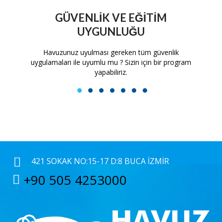
GÜVENLIK VE EĞITIM
UYGUNLUĞU
tam
Havuzunuz uyulması gereken tüm güvenlik
H
uygulamaları ile uyumlu mu ? Sizin için bir program
yapabiliriz.
1
2
3
4
5
6
7
421 SOKAK NO:15-17 D:8 BUCA İZMIR
+90 505 4253000