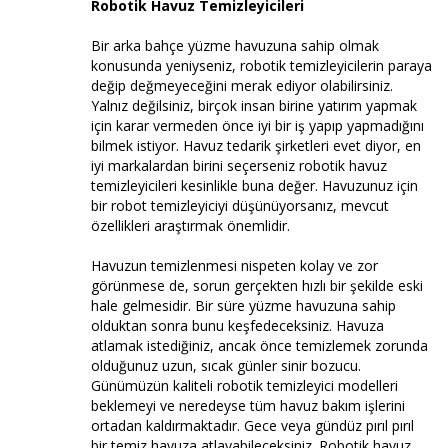
Robotik Havuz Temizleyicileri
Bir arka bahçe yüzme havuzuna sahip olmak
konusunda yeniyseniz, robotik temizleyicilerin paraya
değip değmeyeceğini merak ediyor olabilirsiniz.
Yalnız değilsiniz, birçok insan birine yatırım yapmak
için karar vermeden önce iyi bir iş yapıp yapmadığını
bilmek istiyor. Havuz tedarik şirketleri evet diyor, en
iyi markalardan birini seçerseniz robotik havuz
temizleyicileri kesinlikle buna değer. Havuzunuz için
bir robot temizleyiciyi düşünüyorsanız, mevcut
özellikleri araştırmak önemlidir.
Havuzun temizlenmesi nispeten kolay ve zor
görünmese de, sorun gerçekten hızlı bir şekilde eski
hale gelmesidir. Bir süre yüzme havuzuna sahip
olduktan sonra bunu keşfedeceksiniz. Havuza
atlamak istediğiniz, ancak önce temizlemek zorunda
olduğunuz uzun, sıcak günler sinir bozucu.
Günümüzün kaliteli robotik temizleyici modelleri
beklemeyi ve neredeyse tüm havuz bakım işlerini
ortadan kaldırmaktadır. Gece veya gündüz pırıl pırıl
bir temiz havuza atlayabileceksiniz. Robotik havuz