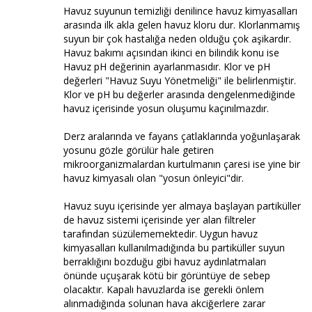
Havuz suyunun temizliği denilince havuz kimyasalları
arasında ilk akla gelen havuz kloru dur. Klorlanmamış
suyun bir çok hastalığa neden olduğu çok aşikardır.
Havuz bakımı açısından ikinci en bilindik konu ise
Havuz pH değerinin ayarlanmasıdır. Klor ve pH
değerleri "Havuz Suyu Yönetmeliği" ile belirlenmiştir.
Klor ve pH bu değerler arasında dengelenmediğinde
havuz içerisinde yosun oluşumu kaçınılmazdır.
Derz aralarında ve fayans çatlaklarında yoğunlaşarak
yosunu gözle görülür hale getiren
mikroorganizmalardan kurtulmanın çaresi ise yine bir
havuz kimyasalı olan "yosun önleyici"dir.
Havuz suyu içerisinde yer almaya başlayan partiküller
de havuz sistemi içerisinde yer alan filtreler
tarafından süzülememektedir. Uygun havuz
kimyasalları kullanılmadığında bu partiküller suyun
berraklığını bozduğu gibi havuz aydınlatmaları
önünde uçuşarak kötü bir görüntüye de sebep
olacaktır. Kapalı havuzlarda ise gerekli önlem
alınmadığında solunan hava akciğerlere zarar