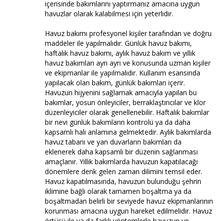
içerisinde bakımlarını yaptırmanız amacına uygun
havuzlar olarak kalabilmesi için yeterlidir.
Havuz bakımı profesyonel kişiler tarafından ve doğru
maddeler ile yapılmalıdır. Günlük havuz bakımı,
haftalık havuz bakımı, aylık havuz bakım ve yıllık
havuz bakımları ayrı ayrı ve konusunda uzman kişiler
ve ekipmanlar ile yapılmalıdır. Kullanım esansında
yapılacak olan bakım, günlük bakımları içerir.
Havuzun hijyenini sağlamak amacıyla yapılan bu
bakımlar, yosun önleyiciler, berraklaştırıcılar ve klor
düzenleyiciler olarak genellenebilir. Haftalık bakımlar
bir nevi günlük bakımların kontrolü ya da daha
kapsamlı hali anlamına gelmektedir. Aylık bakımlarda
havuz tabanı ve yan duvarların bakımları da
eklenerek daha kapsamlı bir düzenin sağlanması
amaçlanır. Yıllık bakımlarda havuzun kapatılacağı
dönemlere denk gelen zaman dilimini temsil eder.
Havuz kapatılmasında, havuzun bulunduğu şehrin
iklimine bağlı olarak tamamen boşaltma ya da
boşaltmadan belirli bir seviyede havuz ekipmanlarının
korunması amacına uygun hareket edilmelidir. Havuz
örtüsü ile ya da farklı yöntemlerle havuzun ve