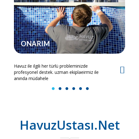
ONARIM
Havuz ile ilgili her türlü probleminizde
Es
profesyonel destek. uzman ekiplaeirmiz ile
bi
anında müdahele
1
2
3
4
5
6
HavuzUstası.Net