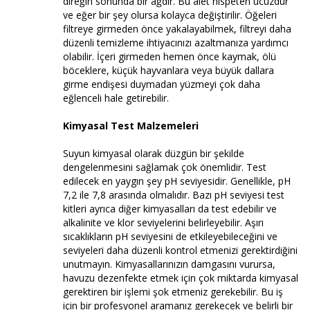
direğin sonunda bir ağdır. Bu alet nispeten ucuzdur
ve eğer bir şey olursa kolayca değiştirilir. Öğeleri
filtreye girmeden önce yakalayabilmek, filtreyi daha
düzenli temizleme ihtiyacınızı azaltmanıza yardımcı
olabilir. İçeri girmeden hemen önce kaymak, ölü
böceklere, küçük hayvanlara veya büyük dallara
girme endişesi duymadan yüzmeyi çok daha
eğlenceli hale getirebilir.
Kimyasal Test Malzemeleri
Suyun kimyasal olarak düzgün bir şekilde
dengelenmesini sağlamak çok önemlidir. Test
edilecek en yaygın şey pH seviyesidir. Genellikle, pH
7,2 ile 7,8 arasında olmalıdır. Bazı pH seviyesi test
kitleri ayrıca diğer kimyasalları da test edebilir ve
alkalinite ve klor seviyelerini belirleyebilir. Aşırı
sıcaklıkların pH seviyesini de etkileyebileceğini ve
seviyeleri daha düzenli kontrol etmenizi gerektirdiğini
unutmayın. Kimyasallarınızın damgasını vurursa,
havuzu dezenfekte etmek için çok miktarda kimyasal
gerektiren bir işlemi şok etmeniz gerekebilir. Bu iş
için bir profesyonel aramanız gerekecek ve belirli bir