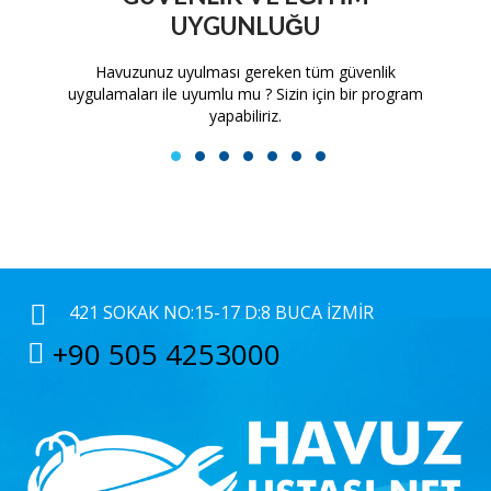
UYGUNLUĞU
tam
Havuzunuz uyulması gereken tüm güvenlik
H
uygulamaları ile uyumlu mu ? Sizin için bir program
yapabiliriz.
1
2
3
4
5
6
7
421 SOKAK NO:15-17 D:8 BUCA İZMIR
+90 505 4253000