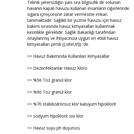
Teknik yetersizliğin yanı sıra bilgisizlik de solunan
havanın kapalı havuzu kullanan insanların ciğerlerinde
sigara içmişcesine zarar vermesine imkan
tanımaktadır. Sağlıklı bir yüzme havuzu için havuz
bakımı sırasında havuz kimyasalları kullanmak
kesinlikle gereklidir. Sağlık Bakanlığı tarafından
onaylanmış ve ihtiyacınıza uygun en etkili havuz
kimyasalları şimdi {{.siteUrl}} 'de.
>> Havuz Bakımında Kullanılan Kimyasallar
>> Dezenfektanlar Havuz Kloru
>> %56 Toz granül klor
>> %90 Toz granül klor
>> %70 stabilizatörsüz klor kalsiyum hipoklorit
>> sodyum hipoklorit sıvı klor
>> Havuz suyu ph düşürücü