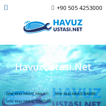
+90 505 4253000
HavuzUstası.Net
İzmir Kiraz HAVUZ İMALATI
İzmir Kiraz HAVUZ BAKIMI
İzmir Kiraz HAVUZ TEMİZLİĞİ