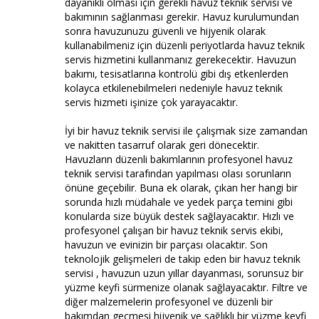
dayanıklı olması için gerekli havuz teknik servisi ve
bakımının sağlanması gerekir. Havuz kurulumundan
sonra havuzunuzu güvenli ve hijyenik olarak
kullanabilmeniz için düzenli periyotlarda havuz teknik
servis hizmetini kullanmanız gerekecektir. Havuzun
bakımı, tesisatlarına kontrolü gibi dış etkenlerden
kolayca etkilenebilmeleri nedeniyle havuz teknik
servis hizmeti işinize çok yarayacaktır.
İyi bir havuz teknik servisi ile çalışmak size zamandan
ve nakitten tasarruf olarak geri dönecektir.
Havuzların düzenli bakımlarının profesyonel havuz
teknik servisi tarafından yapılması olası sorunların
önüne geçebilir. Buna ek olarak, çıkan her hangi bir
sorunda hızlı müdahale ve yedek parça temini gibi
konularda size büyük destek sağlayacaktır. Hızlı ve
profesyonel çalışan bir havuz teknik servis ekibi,
havuzun ve evinizin bir parçası olacaktır. Son
teknolojik gelişmeleri de takip eden bir havuz teknik
servisi , havuzun uzun yıllar dayanması, sorunsuz bir
yüzme keyfi sürmenize olanak sağlayacaktır. Filtre ve
diğer malzemelerin profesyonel ve düzenli bir
bakımdan geçmesi hijyenik ve sağlıklı bir yüzme keyfi