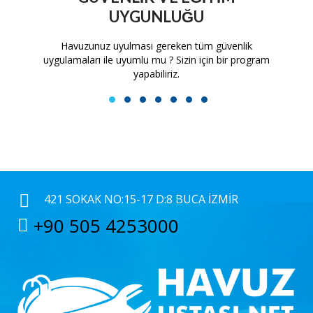
UYGUNLUĞU
tam
Havuzunuz uyulması gereken tüm güvenlik
H
uygulamaları ile uyumlu mu ? Sizin için bir program
yapabiliriz.
1
2
3
4
5
6
7
421 SOKAK NO:15-17 D:8 BUCA İZMIR
+90 505 4253000