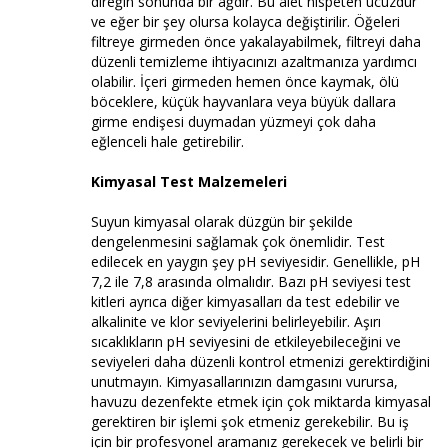
direğin sonunda bir ağdır. Bu alet nispeten ucuzdur
ve eğer bir şey olursa kolayca değiştirilir. Öğeleri
filtreye girmeden önce yakalayabilmek, filtreyi daha
düzenli temizleme ihtiyacınızı azaltmanıza yardımcı
olabilir. İçeri girmeden hemen önce kaymak, ölü
böceklere, küçük hayvanlara veya büyük dallara
girme endişesi duymadan yüzmeyi çok daha
eğlenceli hale getirebilir.
Kimyasal Test Malzemeleri
Suyun kimyasal olarak düzgün bir şekilde
dengelenmesini sağlamak çok önemlidir. Test
edilecek en yaygın şey pH seviyesidir. Genellikle, pH
7,2 ile 7,8 arasında olmalıdır. Bazı pH seviyesi test
kitleri ayrıca diğer kimyasalları da test edebilir ve
alkalinite ve klor seviyelerini belirleyebilir. Aşırı
sıcaklıkların pH seviyesini de etkileyebileceğini ve
seviyeleri daha düzenli kontrol etmenizi gerektirdiğini
unutmayın. Kimyasallarınızın damgasını vurursa,
havuzu dezenfekte etmek için çok miktarda kimyasal
gerektiren bir işlemi şok etmeniz gerekebilir. Bu iş
için bir profesyonel aramanız gerekecek ve belirli bir