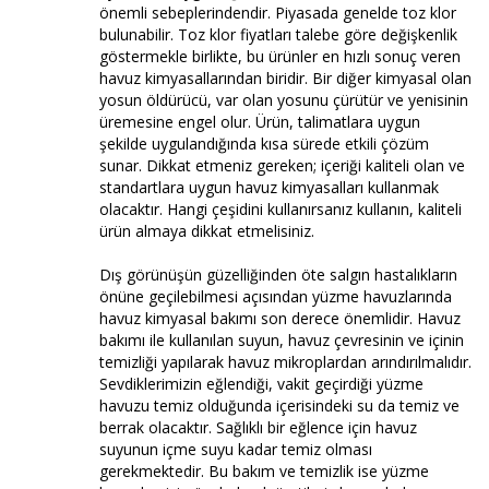
önemli sebeplerindendir. Piyasada genelde toz klor
bulunabilir. Toz klor fiyatları talebe göre değişkenlik
göstermekle birlikte, bu ürünler en hızlı sonuç veren
havuz kimyasallarından biridir. Bir diğer kimyasal olan
yosun öldürücü, var olan yosunu çürütür ve yenisinin
üremesine engel olur. Ürün, talimatlara uygun
şekilde uygulandığında kısa sürede etkili çözüm
sunar. Dikkat etmeniz gereken; içeriği kaliteli olan ve
standartlara uygun havuz kimyasalları kullanmak
olacaktır. Hangi çeşidini kullanırsanız kullanın, kaliteli
ürün almaya dikkat etmelisiniz.
Dış görünüşün güzelliğinden öte salgın hastalıkların
önüne geçilebilmesi açısından yüzme havuzlarında
havuz kimyasal bakımı son derece önemlidir. Havuz
bakımı ile kullanılan suyun, havuz çevresinin ve içinin
temizliği yapılarak havuz mikroplardan arındırılmalıdır.
Sevdiklerimizin eğlendiği, vakit geçirdiği yüzme
havuzu temiz olduğunda içerisindeki su da temiz ve
berrak olacaktır. Sağlıklı bir eğlence için havuz
suyunun içme suyu kadar temiz olması
gerekmektedir. Bu bakım ve temizlik ise yüzme