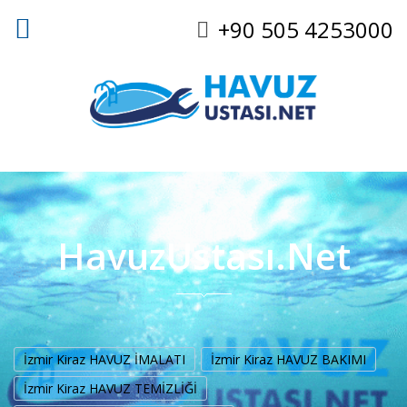
+90 505 4253000
HavuzUstası.Net
İzmir Kiraz HAVUZ İMALATI
İzmir Kiraz HAVUZ BAKIMI
İzmir Kiraz HAVUZ TEMİZLİĞİ