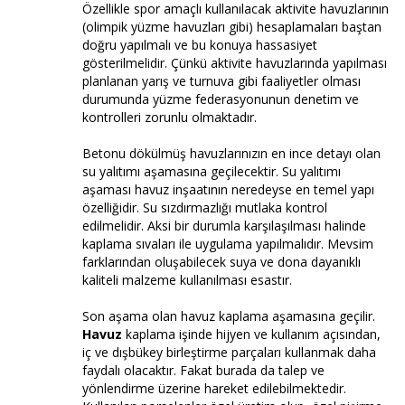
Özellikle spor amaçlı kullanılacak aktivite havuzlarının
(olimpik yüzme havuzları gibi) hesaplamaları baştan
doğru yapılmalı ve bu konuya hassasiyet
gösterilmelidir. Çünkü aktivite havuzlarında yapılması
planlanan yarış ve turnuva gibi faaliyetler olması
durumunda yüzme federasyonunun denetim ve
kontrolleri zorunlu olmaktadır.
Betonu dökülmüş havuzlarınızın en ince detayı olan
su yalıtımı aşamasına geçilecektir. Su yalıtımı
aşaması havuz inşaatının neredeyse en temel yapı
özelliğidir. Su sızdırmazlığı mutlaka kontrol
edilmelidir. Aksi bir durumla karşılaşılması halinde
kaplama sıvaları ile uygulama yapılmalıdır. Mevsim
farklarından oluşabilecek suya ve dona dayanıklı
kaliteli malzeme kullanılması esastır.
Son aşama olan havuz kaplama aşamasına geçilir.
Havuz
kaplama işinde hijyen ve kullanım açısından,
iç ve dışbükey birleştirme parçaları kullanmak daha
faydalı olacaktır. Fakat burada da talep ve
yönlendirme üzerine hareket edilebilmektedir.