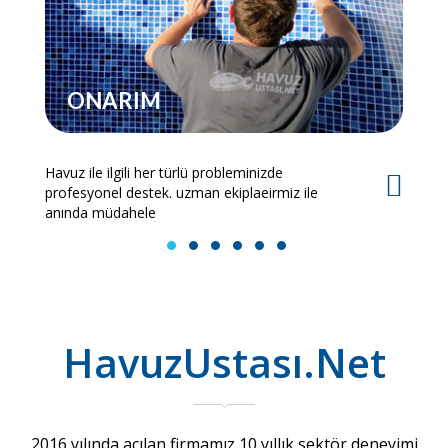
ONARIM
Havuz ile ilgili her türlü probleminizde
Es
profesyonel destek. uzman ekiplaeirmiz ile
bi
anında müdahele
1
2
3
4
5
6
HavuzUstası.Net
2016 yılında açılan firmamız 10 yıllık sektör deneyimi