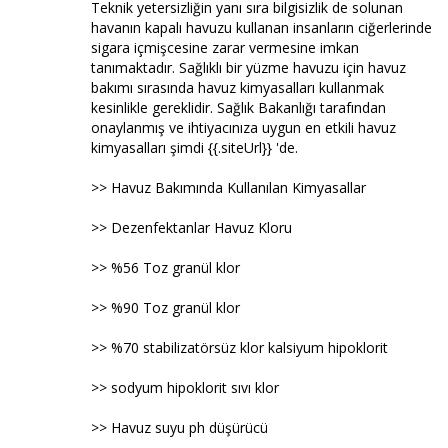
Teknik yetersizliğin yanı sıra bilgisizlik de solunan
havanın kapalı havuzu kullanan insanların ciğerlerinde
sigara içmişcesine zarar vermesine imkan
tanımaktadır. Sağlıklı bir yüzme havuzu için havuz
bakımı sırasında havuz kimyasalları kullanmak
kesinlikle gereklidir. Sağlık Bakanlığı tarafından
onaylanmış ve ihtiyacınıza uygun en etkili havuz
kimyasalları şimdi {{.siteUrl}} 'de.
>> Havuz Bakımında Kullanılan Kimyasallar
>> Dezenfektanlar Havuz Kloru
>> %56 Toz granül klor
>> %90 Toz granül klor
>> %70 stabilizatörsüz klor kalsiyum hipoklorit
>> sodyum hipoklorit sıvı klor
>> Havuz suyu ph düşürücü