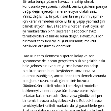
Bir arka bahçe yüzme havuzuna sahip olmak
konusunda yeniyseniz, robotik temizleyicilerin paraya
değip değmeyeceğini merak ediyor olabilirsiniz.
Yalnız değilsiniz, birçok insan birine yatırım yapmak
için karar vermeden önce iyi bir iş yapıp yapmadığını
bilmek istiyor. Havuz tedarik şirketleri evet diyor, en
iyi markalardan birini seçerseniz robotik havuz
temizleyicileri kesinlikle buna değer. Havuzunuz için
bir robot temizleyiciyi düşünüyorsanız, mevcut
özellikleri araştırmak önemlidir.
Havuzun temizlenmesi nispeten kolay ve zor
görünmese de, sorun gerçekten hızlı bir şekilde eski
hale gelmesidir. Bir süre yüzme havuzuna sahip
olduktan sonra bunu keşfedeceksiniz. Havuza
atlamak istediğiniz, ancak önce temizlemek zorunda
olduğunuz uzun, sıcak günler sinir bozucu.
Günümüzün kaliteli robotik temizleyici modelleri
beklemeyi ve neredeyse tüm havuz bakım işlerini
ortadan kaldırmaktadır. Gece veya gündüz pırıl pırıl
bir temiz havuza atlayabileceksiniz. Robotik havuz
temizleyicileri kaliteli markalarda iyi garantilerle gelir.
8 yıl veya daha uzun süre dayanır ve bakımı kolaydır.