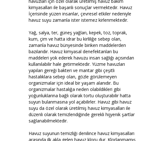
havuzları için özel olarak üretilmiş havuz bakım
kimyasalları ile başarılı sonuçlar vermektedir. Havuz
İçerisinde yüzen insanlar, çevresel etkiler nedeniyle
havuz suyu zamanla ister istemez kirlenmektedir.
Yağ, salya, ter, güneş yağları, kepek, toz, toprak,
kum, çim ve hatta idrar bu kirliliğe sebep olan,
zamanla havuz bünyesinde biriken maddelerden
bazılarıdır. Havuz kimyasal denefektanları bu
maddeleri yok ederek havuzu insan sağlığı açısından
kullanılabilir hale getirmektedir. Yüzme havuzları
yapıları gereği bakteri ve mantar gibi çeşitli
hastalıklara sebep olan, gözle görülemeyen
organizmalar için ideal bir yaşam alanıdır. Bu
organizmalar hastalığa neden olabildikleri gibi
yoğunluklarına bağlı olarak tortu oluşturabilir hatta
suyun bulanmasına yol açabilirler. Havuz gibi havuz
suyu da özel olarak üretilmiş havuz kimyasalları ile
düzenli olarak temizlendiğinde gerekli hijyenik şartlar
sağlanabilmektedir.
Havuz suyunun temizliği denilince havuz kimyasalları
arasında ilk akla gelen havuz kloru dur. Klorlanmamış