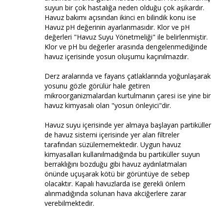
suyun bir çok hastalığa neden olduğu çok aşikardır.
Havuz bakımı açısından ikinci en bilindik konu ise
Havuz pH değerinin ayarlanmasıdır. Klor ve pH
değerleri "Havuz Suyu Yönetmeliği" ile belirlenmiştir.
Klor ve pH bu değerler arasında dengelenmediğinde
havuz içerisinde yosun oluşumu kaçınılmazdır.
Derz aralarında ve fayans çatlaklarında yoğunlaşarak
yosunu gözle görülür hale getiren
mikroorganizmalardan kurtulmanın çaresi ise yine bir
havuz kimyasalı olan "yosun önleyici"dir.
Havuz suyu içerisinde yer almaya başlayan partiküller
de havuz sistemi içerisinde yer alan filtreler
tarafından süzülememektedir. Uygun havuz
kimyasalları kullanılmadığında bu partiküller suyun
berraklığını bozduğu gibi havuz aydınlatmaları
önünde uçuşarak kötü bir görüntüye de sebep
olacaktır. Kapalı havuzlarda ise gerekli önlem
alınmadığında solunan hava akciğerlere zarar
verebilmektedir.