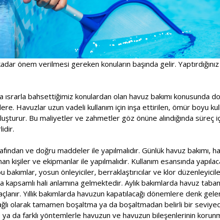
adar önem verilmesi gereken konuların başında gelir. Yaptırdığınız
a ısrarla bahsettiğimiz konulardan olan havuz bakımı konusunda doğ
ere. Havuzlar uzun vadeli kullanım için inşa ettirilen, ömür boyu kull
oluşturur. Bu maliyetler ve zahmetler göz önüne alındığında süreç 
idir.
fından ve doğru maddeler ile yapılmalıdır. Günlük havuz bakımı, haf
n kişiler ve ekipmanlar ile yapılmalıdır. Kullanım esansında yapılac
 bakımlar, yosun önleyiciler, berraklaştırıcılar ve klor düzenleyicile
a kapsamlı hali anlamına gelmektedir. Aylık bakımlarda havuz taban
çlanır. Yıllık bakımlarda havuzun kapatılacağı dönemlere denk gele
ağlı olarak tamamen boşaltma ya da boşaltmadan belirli bir seviy
e ya da farklı yöntemlerle havuzun ve havuzun bileşenlerinin korunm