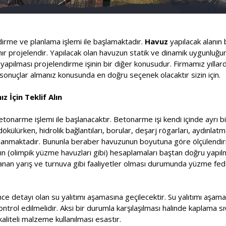
ndirme ve planlama işlemi ile başlamaktadır.
Havuz
yapılacak alanın 
lanır projelendir. Yapılacak olan havuzun statik ve dinamik uygunluğ
pılması projelendirme işinin bir diğer konusudur. Firmamız yıllard
onuçlar almanız konusunda en doğru seçenek olacaktır sizin için.
z İçin Teklif Alın
etonarme işlemi ile başlanacaktır. Betonarme işi kendi içinde ayrı bi
ülürken, hidrolik bağlantıları, borular, deşarj rögarları, aydınlatm
saplanmaktadır. Bununla beraber havuzunun boyutuna göre ölçülendir
rının (olimpik yüzme havuzları gibi) hesaplamaları baştan doğru yapı
nlanan yarış ve turnuva gibi faaliyetler olması durumunda yüzme f
ce detayı olan su yalıtımı aşamasına geçilecektir. Su yalıtımı aşa
kontrol edilmelidir. Aksi bir durumla karşılaşılması halinde kaplama s
aliteli malzeme kullanılması esastır.