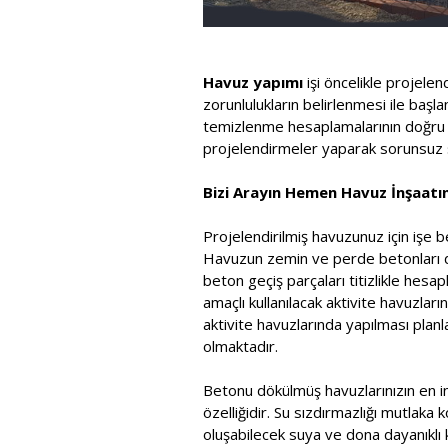
Havuz yapımı
işi öncelikle projele
zorunlulukların belirlenmesi ile baş
temizlenme hesaplamalarının doğru ya
projelendirmeler yaparak sorunsuz s
Bizi Arayın Hemen Havuz İnşaatını
Projelendirilmiş havuzunuz için işe b
Havuzun zemin ve perde betonları dök
beton geçiş parçaları titizlikle he
amaçlı kullanılacak aktivite havuzla
aktivite havuzlarında yapılması pla
olmaktadır.
Betonu dökülmüş havuzlarınızın en in
özelliğidir. Su sızdırmazlığı mutlaka 
oluşabilecek suya ve dona dayanıklı k