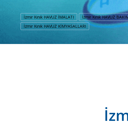
İzmir Kınık HAVUZ İMALATI
İzmir Kınık HAVUZ BAKI
İzmir Kınık HAVUZ KİMYASALLARI
İzm