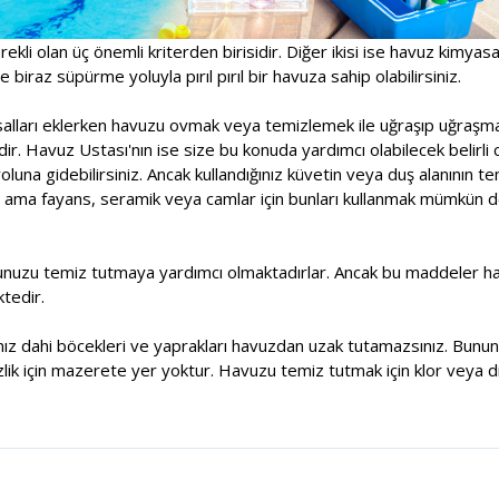
rekli olan üç önemli kriterden birisidir. Diğer ikisi ise havuz kimyas
 biraz süpürme yoluyla pırıl pırıl bir havuza sahip olabilirsiniz.
asalları eklerken havuzu ovmak veya temizlemek ile uğraşıp uğraşm
r. Havuz Ustası'nın ise size bu konuda yardımcı olabilecek belirli 
una gidebilirsiniz. Ancak kullandığınız küvetin veya duş alanının t
 ama fayans, seramik veya camlar için bunları kullanmak mümkün deği
unuzu temiz tutmaya yardımcı olmaktadırlar. Ancak bu maddeler havu
tedir.
sanız dahi böcekleri ve yaprakları havuzdan uzak tutamazsınız. Bununl
lik için mazerete yer yoktur. Havuzu temiz tutmak için klor veya di