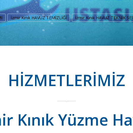
MI
İzmir Kınık HAVUZ TEMİZLİĞİ
İzmir Kınık HAVUZ TEKNİK SE
HİZMETLERİMİZ
ir Kınık Yüzme H