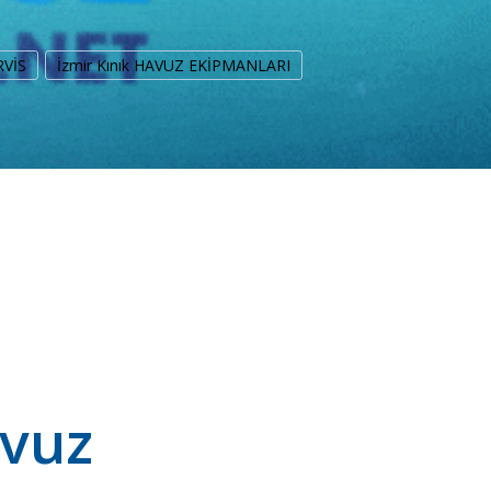
RVİS
İzmir Kınık HAVUZ EKİPMANLARI
avuz