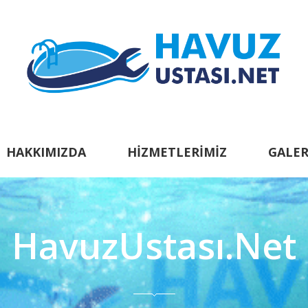
HAKKIMIZDA
HIZMETLERIMIZ
GALER
HavuzUstası.Net