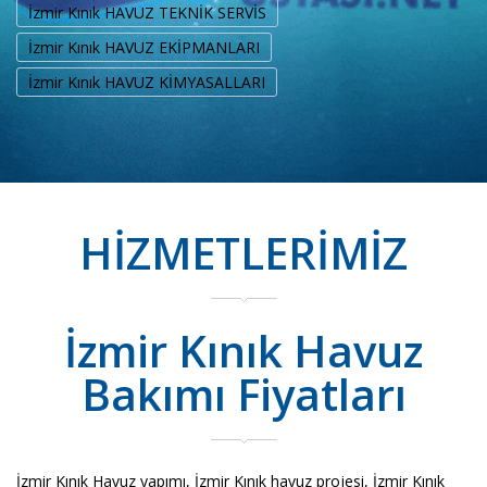
İzmir Kınık HAVUZ TEKNİK SERVİS
İzmir Kınık HAVUZ EKİPMANLARI
İzmir Kınık HAVUZ KİMYASALLARI
HİZMETLERİMİZ
İzmir Kınık Havuz
Bakımı Fiyatları
İzmir Kınık Havuz yapımı, İzmir Kınık havuz projesi, İzmir Kınık