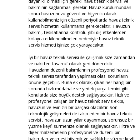
dayanıklı olması için gerekli havuz teknik servisi ve
bakımının sağlanması gerekir. Havuz kurulumundan
sonra havuzunuzu güvenli ve hijyenik olarak
kullanabilmeniz için düzenli periyotlarda havuz teknik
servis hizmetini kullanmanız gerekecektir. Havuzun
bakımı, tesisatlarına kontrolü gibi dış etkenlerden
kolayca etkilenebilmeleri nedeniyle havuz teknik
servis hizmeti işinize çok yarayacaktır.
İyi bir havuz teknik servisi ile çalışmak size zamandan
ve nakitten tasarruf olarak geri dönecektir.
Havuzların düzenli bakımlarının profesyonel havuz
teknik servisi tarafından yapılması olası sorunların
önüne geçebilir. Buna ek olarak, çıkan her hangi bir
sorunda hızlı müdahale ve yedek parça temini gibi
konularda size büyük destek sağlayacaktır. Hızlı ve
profesyonel çalışan bir havuz teknik servis ekibi,
havuzun ve evinizin bir parçası olacaktır. Son
teknolojik gelişmeleri de takip eden bir havuz teknik
servisi , havuzun uzun yıllar dayanması, sorunsuz bir
yüzme keyfi sürmenize olanak sağlayacaktır. Filtre ve
diğer malzemelerin profesyonel ve düzenli bir
bakımdan geçmesi hijyenik ve sağlıklı bir yüzme keyfi