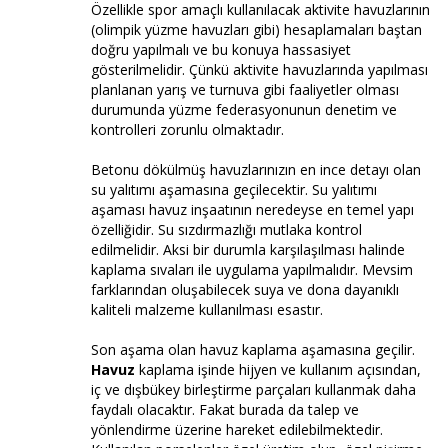
Özellikle spor amaçlı kullanılacak aktivite havuzlarının
(olimpik yüzme havuzları gibi) hesaplamaları baştan
doğru yapılmalı ve bu konuya hassasiyet
gösterilmelidir. Çünkü aktivite havuzlarında yapılması
planlanan yarış ve turnuva gibi faaliyetler olması
durumunda yüzme federasyonunun denetim ve
kontrolleri zorunlu olmaktadır.
Betonu dökülmüş havuzlarınızın en ince detayı olan
su yalıtımı aşamasına geçilecektir. Su yalıtımı
aşaması havuz inşaatının neredeyse en temel yapı
özelliğidir. Su sızdırmazlığı mutlaka kontrol
edilmelidir. Aksi bir durumla karşılaşılması halinde
kaplama sıvaları ile uygulama yapılmalıdır. Mevsim
farklarından oluşabilecek suya ve dona dayanıklı
kaliteli malzeme kullanılması esastır.
Son aşama olan havuz kaplama aşamasına geçilir.
Havuz
kaplama işinde hijyen ve kullanım açısından,
iç ve dışbükey birleştirme parçaları kullanmak daha
faydalı olacaktır. Fakat burada da talep ve
yönlendirme üzerine hareket edilebilmektedir.