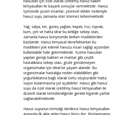
havuzları için özel olarak üretilmiş havuz bakım
kimyasalları ile başarılı sonuçlar vermektedir. Havuz
İçerisinde yüzen insanlar, çevresel etkiler nedeniyle
havuz suyu zamanla ister istemez kirlenmektedir.
Yağ, salya, ter, güneş yağları, kepek, toz, toprak,
kum, çim ve hatta idrar bu kirliliğe sebep olan,
zamanla havuz bünyesinde biriken maddelerden
bazılarıdır. Havuz kimyasal denefektanları bu
maddeleri yok ederek havuzu insan sağlığı açısından
kullanılabilir hale getirmektedir. Yüzme havuzları
yapıları gereği bakteri ve mantar gibi çeşitli
hastalıklara sebep olan, gözle görülemeyen
organizmalar için ideal bir yaşam alanıdır. Bu
organizmalar hastalığa neden olabildikleri gibi
yoğunluklarına bağlı olarak tortu oluşturabilir hatta
suyun bulanmasına yol açabilirler. Havuz gibi havuz
suyu da özel olarak üretilmiş havuz kimyasalları ile
düzenli olarak temizlendiğinde gerekli hijyenik şartlar
sağlanabilmektedir.
Havuz suyunun temizliği denilince havuz kimyasalları
arasında ilk akla gelen havuz kloru dur. Klorlanmamış