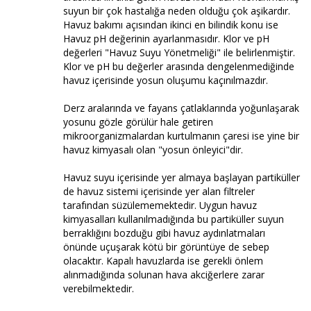
suyun bir çok hastalığa neden olduğu çok aşikardır.
Havuz bakımı açısından ikinci en bilindik konu ise
Havuz pH değerinin ayarlanmasıdır. Klor ve pH
değerleri "Havuz Suyu Yönetmeliği" ile belirlenmiştir.
Klor ve pH bu değerler arasında dengelenmediğinde
havuz içerisinde yosun oluşumu kaçınılmazdır.
Derz aralarında ve fayans çatlaklarında yoğunlaşarak
yosunu gözle görülür hale getiren
mikroorganizmalardan kurtulmanın çaresi ise yine bir
havuz kimyasalı olan "yosun önleyici"dir.
Havuz suyu içerisinde yer almaya başlayan partiküller
de havuz sistemi içerisinde yer alan filtreler
tarafından süzülememektedir. Uygun havuz
kimyasalları kullanılmadığında bu partiküller suyun
berraklığını bozduğu gibi havuz aydınlatmaları
önünde uçuşarak kötü bir görüntüye de sebep
olacaktır. Kapalı havuzlarda ise gerekli önlem
alınmadığında solunan hava akciğerlere zarar
verebilmektedir.