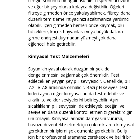
direğin sonunda bir ağdır. Bu alet nispeten ucuzdur
ve eğer bir şey olursa kolayca değiştirilir. Öğeleri
filtreye girmeden önce yakalayabilmek, filtreyi daha
düzenli temizleme ihtiyacınızı azaltmanıza yardımcı
olabilir. İçeri girmeden hemen önce kaymak, ölü
böceklere, küçük hayvanlara veya büyük dallara
girme endişesi duymadan yüzmeyi çok daha
eğlenceli hale getirebilir.
Kimyasal Test Malzemeleri
Suyun kimyasal olarak düzgün bir şekilde
dengelenmesini sağlamak çok önemlidir. Test
edilecek en yaygın şey pH seviyesidir. Genellikle, pH
7,2 ile 7,8 arasında olmalıdır. Bazı pH seviyesi test
kitleri ayrıca diğer kimyasalları da test edebilir ve
alkalinite ve klor seviyelerini belirleyebilir. Aşırı
sıcaklıkların pH seviyesini de etkileyebileceğini ve
seviyeleri daha düzenli kontrol etmenizi gerektirdiğini
unutmayın. Kimyasallarınızın damgasını vurursa,
havuzu dezenfekte etmek için çok miktarda kimyasal
gerektiren bir işlemi şok etmeniz gerekebilir. Bu iş
için bir profesyonel aramanız gerekecek ve belirli bir