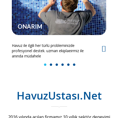
ONARIM
Havuz ile ilgili her türlü probleminizde
Es
profesyonel destek. uzman ekiplaeirmiz ile
bi
anında müdahele
1
2
3
4
5
6
HavuzUstası.Net
2016 yılında açılan firmamız 10 yıllık sektör deneyimi