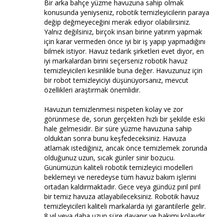
Bir arka bahçe yüzme havuzuna sahip olmak
konusunda yeniyseniz, robotik temizleyicilerin paraya
değip değmeyeceğini merak ediyor olabilirsiniz.
Yalnız değilsiniz, birçok insan birine yatırım yapmak
için karar vermeden önce iyi bir iş yapıp yapmadığını
bilmek istiyor. Havuz tedarik şirketleri evet diyor, en
iyi markalardan birini seçerseniz robotik havuz
temizleyicileri kesinlikle buna değer. Havuzunuz için
bir robot temizleyiciyi düşünüyorsanız, mevcut
özellikleri araştırmak önemlidir.
Havuzun temizlenmesi nispeten kolay ve zor
görünmese de, sorun gerçekten hızlı bir şekilde eski
hale gelmesidir. Bir süre yüzme havuzuna sahip
olduktan sonra bunu keşfedeceksiniz. Havuza
atlamak istediğiniz, ancak önce temizlemek zorunda
olduğunuz uzun, sıcak günler sinir bozucu.
Günümüzün kaliteli robotik temizleyici modelleri
beklemeyi ve neredeyse tüm havuz bakım işlerini
ortadan kaldırmaktadır. Gece veya gündüz pırıl pırıl
bir temiz havuza atlayabileceksiniz. Robotik havuz
temizleyicileri kaliteli markalarda iyi garantilerle gelir.
8 yıl veya daha uzun süre dayanır ve bakımı kolaydır.