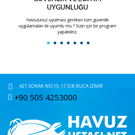
UYGUNLUĞU
tam
Havuzunuz uyulması gereken tüm güvenlik
H
uygulamaları ile uyumlu mu ? Sizin için bir program
yapabiliriz.
1
2
3
4
5
6
7
421 SOKAK NO:15-17 D:8 BUCA İZMIR
+90 505 4253000