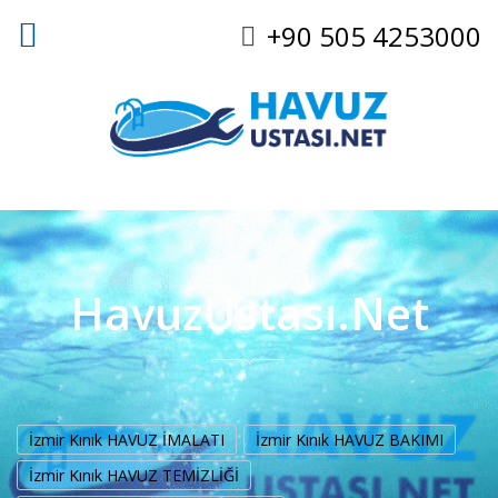
+90 505 4253000
HavuzUstası.Net
İzmir Kınık HAVUZ İMALATI
İzmir Kınık HAVUZ BAKIMI
İzmir Kınık HAVUZ TEMİZLİĞİ