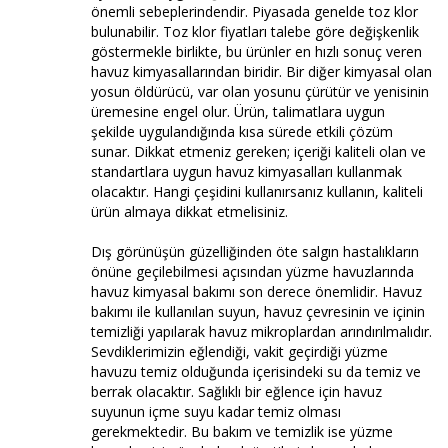
önemli sebeplerindendir. Piyasada genelde toz klor
bulunabilir. Toz klor fiyatları talebe göre değişkenlik
göstermekle birlikte, bu ürünler en hızlı sonuç veren
havuz kimyasallarından biridir. Bir diğer kimyasal olan
yosun öldürücü, var olan yosunu çürütür ve yenisinin
üremesine engel olur. Ürün, talimatlara uygun
şekilde uygulandığında kısa sürede etkili çözüm
sunar. Dikkat etmeniz gereken; içeriği kaliteli olan ve
standartlara uygun havuz kimyasalları kullanmak
olacaktır. Hangi çeşidini kullanırsanız kullanın, kaliteli
ürün almaya dikkat etmelisiniz.
Dış görünüşün güzelliğinden öte salgın hastalıkların
önüne geçilebilmesi açısından yüzme havuzlarında
havuz kimyasal bakımı son derece önemlidir. Havuz
bakımı ile kullanılan suyun, havuz çevresinin ve içinin
temizliği yapılarak havuz mikroplardan arındırılmalıdır.
Sevdiklerimizin eğlendiği, vakit geçirdiği yüzme
havuzu temiz olduğunda içerisindeki su da temiz ve
berrak olacaktır. Sağlıklı bir eğlence için havuz
suyunun içme suyu kadar temiz olması
gerekmektedir. Bu bakım ve temizlik ise yüzme