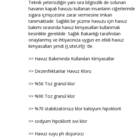
Teknik yetersizliğin yanı sıra bilgisizlik de solunan
havanın kapalı havuzu kullanan insanların ciğerlerinde
sigara içmişcesine zarar vermesine imkan
tanımaktadır. Sağlıklı bir yüzme havuzu için havuz
bakımı sırasında havuz kimyasalları kullanmak
kesinlikle gereklidir. Sağlık Bakanlığı tarafından
onaylanmış ve ihtiyacınıza uygun en etkili havuz
kimyasalları şimdi {{.siteUrl}} 'de.
>> Havuz Bakımında Kullanılan Kimyasallar
>> Dezenfektanlar Havuz Kloru
>> %56 Toz granül klor
>> %90 Toz granül klor
>> %70 stabilizatörsüz klor kalsiyum hipoklorit
>> sodyum hipoklorit sıvı klor
>> Havuz suyu ph düşürücü