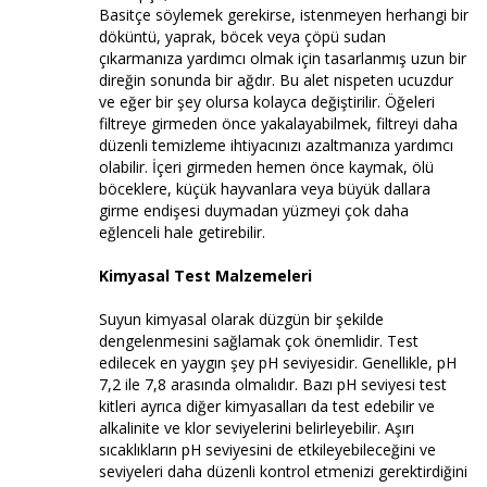
Basitçe söylemek gerekirse, istenmeyen herhangi bir
döküntü, yaprak, böcek veya çöpü sudan
çıkarmanıza yardımcı olmak için tasarlanmış uzun bir
direğin sonunda bir ağdır. Bu alet nispeten ucuzdur
ve eğer bir şey olursa kolayca değiştirilir. Öğeleri
filtreye girmeden önce yakalayabilmek, filtreyi daha
düzenli temizleme ihtiyacınızı azaltmanıza yardımcı
olabilir. İçeri girmeden hemen önce kaymak, ölü
böceklere, küçük hayvanlara veya büyük dallara
girme endişesi duymadan yüzmeyi çok daha
eğlenceli hale getirebilir.
Kimyasal Test Malzemeleri
Suyun kimyasal olarak düzgün bir şekilde
dengelenmesini sağlamak çok önemlidir. Test
edilecek en yaygın şey pH seviyesidir. Genellikle, pH
7,2 ile 7,8 arasında olmalıdır. Bazı pH seviyesi test
kitleri ayrıca diğer kimyasalları da test edebilir ve
alkalinite ve klor seviyelerini belirleyebilir. Aşırı
sıcaklıkların pH seviyesini de etkileyebileceğini ve
seviyeleri daha düzenli kontrol etmenizi gerektirdiğini