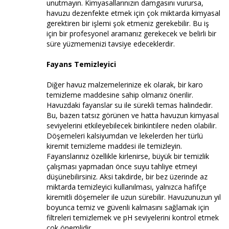
unutmayın. Kimyasallarınızın damgasını vurursa,
havuzu dezenfekte etmek için çok miktarda kimyasal
gerektiren bir işlemi şok etmeniz gerekebilir. Bu iş
için bir profesyonel aramanız gerekecek ve belirli bir
süre yüzmemenizi tavsiye edeceklerdir.
Fayans Temizleyici
Diğer havuz malzemelerinize ek olarak, bir karo
temizleme maddesine sahip olmanız önerilir.
Havuzdaki fayanslar su ile sürekli temas halindedir.
Bu, bazen tatsız görünen ve hatta havuzun kimyasal
seviyelerini etkileyebilecek birikintilere neden olabilir.
Döşemeleri kalsiyumdan ve lekelerden her türlü
kiremit temizleme maddesi ile temizleyin.
Fayanslarınız özellikle kirlenirse, büyük bir temizlik
çalışması yapmadan önce suyu tahliye etmeyi
düşünebilirsiniz. Aksi takdirde, bir bez üzerinde az
miktarda temizleyici kullanılması, yalnızca hafifçe
kiremitli döşemeler ile uzun sürebilir. Havuzunuzun yıl
boyunca temiz ve güvenli kalmasını sağlamak için
filtreleri temizlemek ve pH seviyelerini kontrol etmek
çok önemlidir.