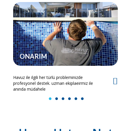
ONARIM
Havuz ile ilgili her türlü probleminizde
Es
profesyonel destek. uzman ekiplaeirmiz ile
bi
anında müdahele
1
2
3
4
5
6