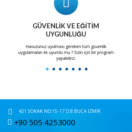
GÜVENLIK VE EĞITIM
UYGUNLUĞU
tam
Havuzunuz uyulması gereken tüm güvenlik
H
uygulamaları ile uyumlu mu ? Sizin için bir program
yapabiliriz.
1
2
3
4
5
6
7
421 SOKAK NO:15-17 D:8 BUCA İZMIR
+90 505 4253000