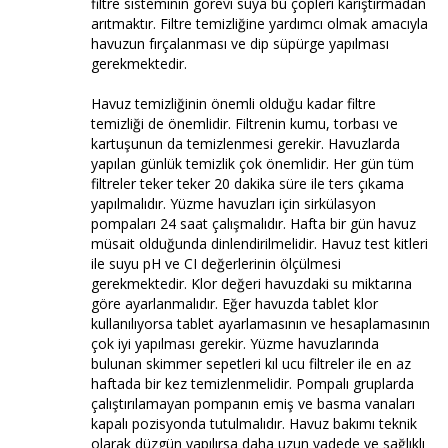
filtre sisteminin görevi suya bu çöpleri karıştırmadan
arıtmaktır. Filtre temizliğine yardımcı olmak amacıyla
havuzun fırçalanması ve dip süpürge yapılması
gerekmektedir.
Havuz temizliğinin önemli olduğu kadar filtre
temizliği de önemlidir. Filtrenin kumu, torbası ve
kartuşunun da temizlenmesi gerekir. Havuzlarda
yapılan günlük temizlik çok önemlidir. Her gün tüm
filtreler teker teker 20 dakika süre ile ters çıkama
yapılmalıdır. Yüzme havuzları için sirkülasyon
pompaları 24 saat çalışmalıdır. Hafta bir gün havuz
müsait olduğunda dinlendirilmelidir. Havuz test kitleri
ile suyu pH ve CI değerlerinin ölçülmesi
gerekmektedir. Klor değeri havuzdaki su miktarına
göre ayarlanmalıdır. Eğer havuzda tablet klor
kullanılıyorsa tablet ayarlamasının ve hesaplamasının
çok iyi yapılması gerekir. Yüzme havuzlarında
bulunan skimmer sepetleri kıl ucu filtreler ile en az
haftada bir kez temizlenmelidir. Pompalı gruplarda
çalıştırılamayan pompanın emiş ve basma vanaları
kapalı pozisyonda tutulmalıdır. Havuz bakımı teknik
olarak düzgün yapılırsa daha uzun vadede ve sağlıklı