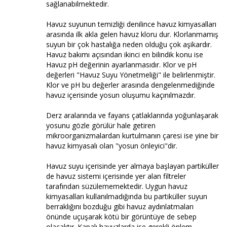
sağlanabilmektedir.
Havuz suyunun temizliği denilince havuz kimyasalları
arasında ilk akla gelen havuz kloru dur. Klorlanmamış
suyun bir çok hastalığa neden olduğu çok aşikardır.
Havuz bakımı açısından ikinci en bilindik konu ise
Havuz pH değerinin ayarlanmasıdır. Klor ve pH
değerleri "Havuz Suyu Yönetmeliği" ile belirlenmiştir.
Klor ve pH bu değerler arasında dengelenmediğinde
havuz içerisinde yosun oluşumu kaçınılmazdır.
Derz aralarında ve fayans çatlaklarında yoğunlaşarak
yosunu gözle görülür hale getiren
mikroorganizmalardan kurtulmanın çaresi ise yine bir
havuz kimyasalı olan "yosun önleyici"dir.
Havuz suyu içerisinde yer almaya başlayan partiküller
de havuz sistemi içerisinde yer alan filtreler
tarafından süzülememektedir. Uygun havuz
kimyasalları kullanılmadığında bu partiküller suyun
berraklığını bozduğu gibi havuz aydınlatmaları
önünde uçuşarak kötü bir görüntüye de sebep
olacaktır. Kapalı havuzlarda ise gerekli önlem