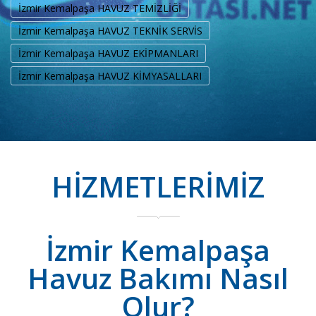
İzmir Kemalpaşa HAVUZ TEMİZLİĞİ
İzmir Kemalpaşa HAVUZ TEKNİK SERVİS
İzmir Kemalpaşa HAVUZ EKİPMANLARI
İzmir Kemalpaşa HAVUZ KİMYASALLARI
HİZMETLERİMİZ
İzmir Kemalpaşa
Havuz Bakımı Nasıl
Olur?