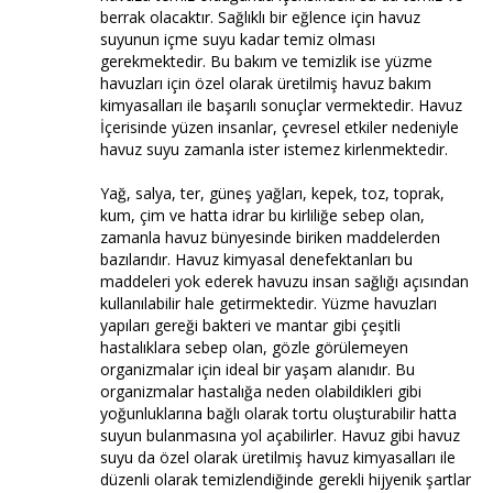
berrak olacaktır. Sağlıklı bir eğlence için havuz
suyunun içme suyu kadar temiz olması
gerekmektedir. Bu bakım ve temizlik ise yüzme
havuzları için özel olarak üretilmiş havuz bakım
kimyasalları ile başarılı sonuçlar vermektedir. Havuz
İçerisinde yüzen insanlar, çevresel etkiler nedeniyle
havuz suyu zamanla ister istemez kirlenmektedir.
Yağ, salya, ter, güneş yağları, kepek, toz, toprak,
kum, çim ve hatta idrar bu kirliliğe sebep olan,
zamanla havuz bünyesinde biriken maddelerden
bazılarıdır. Havuz kimyasal denefektanları bu
maddeleri yok ederek havuzu insan sağlığı açısından
kullanılabilir hale getirmektedir. Yüzme havuzları
yapıları gereği bakteri ve mantar gibi çeşitli
hastalıklara sebep olan, gözle görülemeyen
organizmalar için ideal bir yaşam alanıdır. Bu
organizmalar hastalığa neden olabildikleri gibi
yoğunluklarına bağlı olarak tortu oluşturabilir hatta
suyun bulanmasına yol açabilirler. Havuz gibi havuz
suyu da özel olarak üretilmiş havuz kimyasalları ile
düzenli olarak temizlendiğinde gerekli hijyenik şartlar