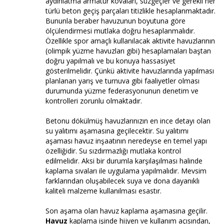
aydınlatma armatür kovaları, süzgeçler ve gerekli her
türlü beton geçiş parçaları titizlikle hesaplanmaktadır.
Bununla beraber havuzunun boyutuna göre
ölçülendirmesi mutlaka doğru hesaplanmalıdır.
Özellikle spor amaçlı kullanılacak aktivite havuzlarının
(olimpik yüzme havuzları gibi) hesaplamaları baştan
doğru yapılmalı ve bu konuya hassasiyet
gösterilmelidir. Çünkü aktivite havuzlarında yapılması
planlanan yarış ve turnuva gibi faaliyetler olması
durumunda yüzme federasyonunun denetim ve
kontrolleri zorunlu olmaktadır.
Betonu dökülmüş havuzlarınızın en ince detayı olan
su yalıtımı aşamasına geçilecektir. Su yalıtımı
aşaması havuz inşaatının neredeyse en temel yapı
özelliğidir. Su sızdırmazlığı mutlaka kontrol
edilmelidir. Aksi bir durumla karşılaşılması halinde
kaplama sıvaları ile uygulama yapılmalıdır. Mevsim
farklarından oluşabilecek suya ve dona dayanıklı
kaliteli malzeme kullanılması esastır.
Son aşama olan havuz kaplama aşamasına geçilir.
Havuz
kaplama işinde hijyen ve kullanım açısından,