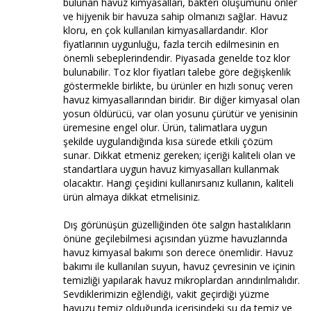
bulunan havuz kimyasalları, bakteri oluşumunu önler
ve hijyenik bir havuza sahip olmanızı sağlar. Havuz
kloru, en çok kullanılan kimyasallardandır. Klor
fiyatlarının uygunluğu, fazla tercih edilmesinin en
önemli sebeplerindendir. Piyasada genelde toz klor
bulunabilir. Toz klor fiyatları talebe göre değişkenlik
göstermekle birlikte, bu ürünler en hızlı sonuç veren
havuz kimyasallarından biridir. Bir diğer kimyasal olan
yosun öldürücü, var olan yosunu çürütür ve yenisinin
üremesine engel olur. Ürün, talimatlara uygun
şekilde uygulandığında kısa sürede etkili çözüm
sunar. Dikkat etmeniz gereken; içeriği kaliteli olan ve
standartlara uygun havuz kimyasalları kullanmak
olacaktır. Hangi çeşidini kullanırsanız kullanın, kaliteli
ürün almaya dikkat etmelisiniz.
Dış görünüşün güzelliğinden öte salgın hastalıkların
önüne geçilebilmesi açısından yüzme havuzlarında
havuz kimyasal bakımı son derece önemlidir. Havuz
bakımı ile kullanılan suyun, havuz çevresinin ve içinin
temizliği yapılarak havuz mikroplardan arındırılmalıdır.
Sevdiklerimizin eğlendiği, vakit geçirdiği yüzme
havuzu temiz olduğunda içerisindeki su da temiz ve