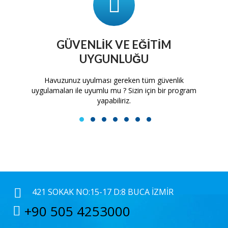
GÜVENLIK VE EĞITIM
UYGUNLUĞU
tam
Havuzunuz uyulması gereken tüm güvenlik
H
uygulamaları ile uyumlu mu ? Sizin için bir program
yapabiliriz.
1
2
3
4
5
6
7
421 SOKAK NO:15-17 D:8 BUCA İZMIR
+90 505 4253000