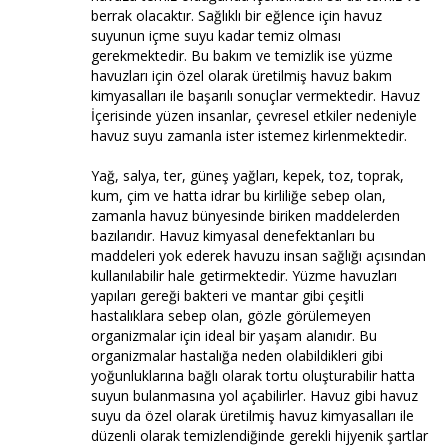
berrak olacaktır. Sağlıklı bir eğlence için havuz
suyunun içme suyu kadar temiz olması
gerekmektedir. Bu bakım ve temizlik ise yüzme
havuzları için özel olarak üretilmiş havuz bakım
kimyasalları ile başarılı sonuçlar vermektedir. Havuz
İçerisinde yüzen insanlar, çevresel etkiler nedeniyle
havuz suyu zamanla ister istemez kirlenmektedir.
Yağ, salya, ter, güneş yağları, kepek, toz, toprak,
kum, çim ve hatta idrar bu kirliliğe sebep olan,
zamanla havuz bünyesinde biriken maddelerden
bazılarıdır. Havuz kimyasal denefektanları bu
maddeleri yok ederek havuzu insan sağlığı açısından
kullanılabilir hale getirmektedir. Yüzme havuzları
yapıları gereği bakteri ve mantar gibi çeşitli
hastalıklara sebep olan, gözle görülemeyen
organizmalar için ideal bir yaşam alanıdır. Bu
organizmalar hastalığa neden olabildikleri gibi
yoğunluklarına bağlı olarak tortu oluşturabilir hatta
suyun bulanmasına yol açabilirler. Havuz gibi havuz
suyu da özel olarak üretilmiş havuz kimyasalları ile
düzenli olarak temizlendiğinde gerekli hijyenik şartlar