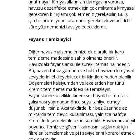
unutmayın. Kimyasallarınızın damgasını vurursa,
havuzu dezenfekte etmek için çok miktarda kimyasal
gerektiren bir işlemi şok etmeniz gerekebilir. Bu iş
için bir profesyonel aramanız gerekecek ve belirli bir
süre yüzmemenizi tavsiye edeceklerdir.
Fayans Temizleyici
Diğer havuz malzemelerinize ek olarak, bir karo
temizleme maddesine sahip olmanız önerilir.
Havuzdaki fayanslar su ile sürekli temas halindedir.
Bu, bazen tatsız görünen ve hatta havuzun kimyasal
seviyelerini etkileyebilecek birikintilere neden olabilir.
Döşemeleri kalsiyumdan ve lekelerden her türlü
kiremit temizleme maddesi ile temizleyin.
Fayanslarınız özellikle kirlenirse, büyük bir temizlik
çalışması yapmadan önce suyu tahliye etmeyi
düşünebilirsiniz. Aksi takdirde, bir bez üzerinde az
miktarda temizleyici kullanılması, yalnızca hafifçe
kiremitli döşemeler ile uzun sürebilir. Havuzunuzun yıl
boyunca temiz ve güvenli kalmasını sağlamak için
filtreleri temizlemek ve pH seviyelerini kontrol etmek
çok önemlidir.