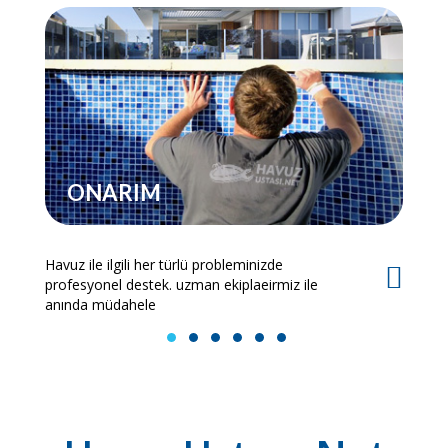
ONARIM
Havuz ile ilgili her türlü probleminizde
Es
profesyonel destek. uzman ekiplaeirmiz ile
bi
anında müdahele
1
2
3
4
5
6