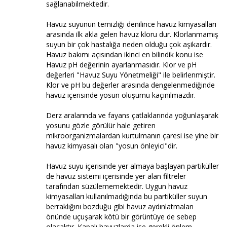
sağlanabilmektedir.
Havuz suyunun temizliği denilince havuz kimyasalları
arasında ilk akla gelen havuz kloru dur. Klorlanmamış
suyun bir çok hastalığa neden olduğu çok aşikardır.
Havuz bakımı açısından ikinci en bilindik konu ise
Havuz pH değerinin ayarlanmasıdır. Klor ve pH
değerleri "Havuz Suyu Yönetmeliği" ile belirlenmiştir.
Klor ve pH bu değerler arasında dengelenmediğinde
havuz içerisinde yosun oluşumu kaçınılmazdır.
Derz aralarında ve fayans çatlaklarında yoğunlaşarak
yosunu gözle görülür hale getiren
mikroorganizmalardan kurtulmanın çaresi ise yine bir
havuz kimyasalı olan "yosun önleyici"dir.
Havuz suyu içerisinde yer almaya başlayan partiküller
de havuz sistemi içerisinde yer alan filtreler
tarafından süzülememektedir. Uygun havuz
kimyasalları kullanılmadığında bu partiküller suyun
berraklığını bozduğu gibi havuz aydınlatmaları
önünde uçuşarak kötü bir görüntüye de sebep
olacaktır. Kapalı havuzlarda ise gerekli önlem