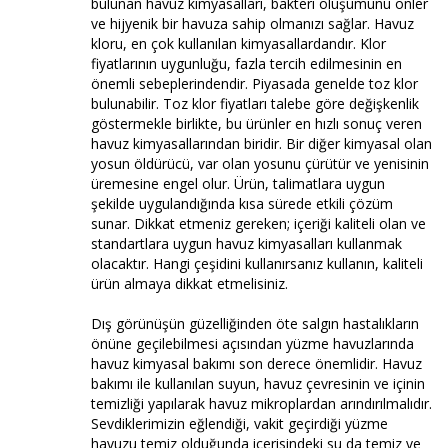
bulunan havuz kimyasalları, bakteri oluşumunu önler
ve hijyenik bir havuza sahip olmanızı sağlar. Havuz
kloru, en çok kullanılan kimyasallardandır. Klor
fiyatlarının uygunluğu, fazla tercih edilmesinin en
önemli sebeplerindendir. Piyasada genelde toz klor
bulunabilir. Toz klor fiyatları talebe göre değişkenlik
göstermekle birlikte, bu ürünler en hızlı sonuç veren
havuz kimyasallarından biridir. Bir diğer kimyasal olan
yosun öldürücü, var olan yosunu çürütür ve yenisinin
üremesine engel olur. Ürün, talimatlara uygun
şekilde uygulandığında kısa sürede etkili çözüm
sunar. Dikkat etmeniz gereken; içeriği kaliteli olan ve
standartlara uygun havuz kimyasalları kullanmak
olacaktır. Hangi çeşidini kullanırsanız kullanın, kaliteli
ürün almaya dikkat etmelisiniz.
Dış görünüşün güzelliğinden öte salgın hastalıkların
önüne geçilebilmesi açısından yüzme havuzlarında
havuz kimyasal bakımı son derece önemlidir. Havuz
bakımı ile kullanılan suyun, havuz çevresinin ve içinin
temizliği yapılarak havuz mikroplardan arındırılmalıdır.
Sevdiklerimizin eğlendiği, vakit geçirdiği yüzme
havuzu temiz olduğunda içerisindeki su da temiz ve