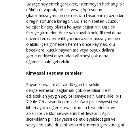
Basitçe söylemek gerekirse, istenmeyen herhangi bir
döküntü, yaprak, böcek veya çöpü sudan
çıkarmanıza yardımcı olmak için tasarlanmış uzun bir
direğin sonunda bir ağdır. Bu alet nispeten ucuzdur
ve eğer bir şey olursa kolayca değiştirilir. Öğeleri
filtreye girmeden önce yakalayabilmek, filtreyi daha
düzenli temizleme ihtiyacınızı azaltmanıza yardımcı
olabilir. İçeri girmeden hemen önce kaymak, ölü
böceklere, küçük hayvanlara veya büyük dallara
girme endişesi duymadan yüzmeyi çok daha
eğlenceli hale getirebilir.
Kimyasal Test Malzemeleri
Suyun kimyasal olarak düzgün bir şekilde
dengelenmesini sağlamak çok önemlidir. Test
edilecek en yaygın şey pH seviyesidir. Genellikle, pH
7,2 ile 7,8 arasında olmalıdır. Bazı pH seviyesi test
kitleri ayrıca diğer kimyasalları da test edebilir ve
alkalinite ve klor seviyelerini belirleyebilir. Aşırı
sıcaklıkların pH seviyesini de etkileyebileceğini ve
seviyeleri daha düzenli kontrol etmenizi gerektirdiğini