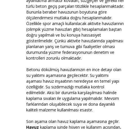
aydınlatma armatür kovaları, süzgeçler ve gerekli her
türlü beton geçiş parçaları titizlikle hesaplanmaktadır.
Bununla beraber havuzunun boyutuna göre
ölçülendirmesi mutlaka doğru hesaplanmalıdır.
Özellikle spor amaçlı kullanılacak aktivite havuzlarının
(olimpik yüzme havuzları gibi) hesaplamaları baştan
doğru yapılmalı ve bu konuya hassasiyet
gösterilmelidir. Çünkü aktivite havuzlarında yapılması
planlanan yarış ve turnuva gibi faaliyetler olması
durumunda yüzme federasyonunun denetim ve
kontrolleri zorunlu olmaktadır.
Betonu dökülmüş havuzlarınızın en ince detayı olan
su yalıtımı aşamasına geçilecektir. Su yalıtımı
aşaması havuz inşaatının neredeyse en temel yapı
özelliğidir. Su sızdırmazlığı mutlaka kontrol
edilmelidir. Aksi bir durumla karşılaşılması halinde
kaplama sıvaları ile uygulama yapılmalıdır. Mevsim
farklarından oluşabilecek suya ve dona dayanıklı
kaliteli malzeme kullanılması esastır.
Son aşama olan havuz kaplama aşamasına geçilir.
Havuz
kaplama işinde hijyen ve kullanım açısından,