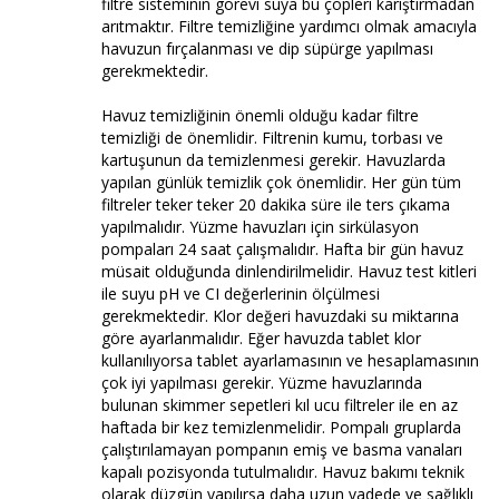
filtre sisteminin görevi suya bu çöpleri karıştırmadan
arıtmaktır. Filtre temizliğine yardımcı olmak amacıyla
havuzun fırçalanması ve dip süpürge yapılması
gerekmektedir.
Havuz temizliğinin önemli olduğu kadar filtre
temizliği de önemlidir. Filtrenin kumu, torbası ve
kartuşunun da temizlenmesi gerekir. Havuzlarda
yapılan günlük temizlik çok önemlidir. Her gün tüm
filtreler teker teker 20 dakika süre ile ters çıkama
yapılmalıdır. Yüzme havuzları için sirkülasyon
pompaları 24 saat çalışmalıdır. Hafta bir gün havuz
müsait olduğunda dinlendirilmelidir. Havuz test kitleri
ile suyu pH ve CI değerlerinin ölçülmesi
gerekmektedir. Klor değeri havuzdaki su miktarına
göre ayarlanmalıdır. Eğer havuzda tablet klor
kullanılıyorsa tablet ayarlamasının ve hesaplamasının
çok iyi yapılması gerekir. Yüzme havuzlarında
bulunan skimmer sepetleri kıl ucu filtreler ile en az
haftada bir kez temizlenmelidir. Pompalı gruplarda
çalıştırılamayan pompanın emiş ve basma vanaları
kapalı pozisyonda tutulmalıdır. Havuz bakımı teknik
olarak düzgün yapılırsa daha uzun vadede ve sağlıklı