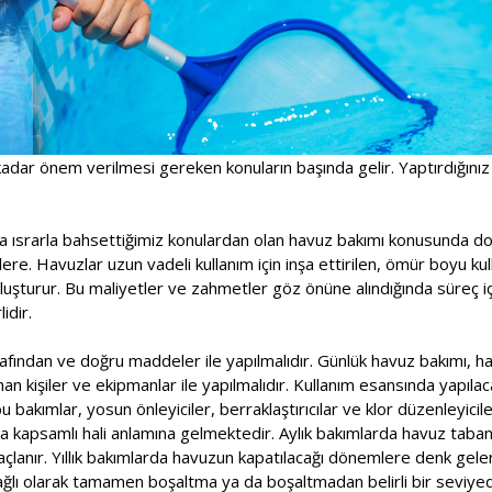
adar önem verilmesi gereken konuların başında gelir. Yaptırdığınız
a ısrarla bahsettiğimiz konulardan olan havuz bakımı konusunda doğ
ere. Havuzlar uzun vadeli kullanım için inşa ettirilen, ömür boyu kull
oluşturur. Bu maliyetler ve zahmetler göz önüne alındığında süreç 
idir.
fından ve doğru maddeler ile yapılmalıdır. Günlük havuz bakımı, haf
n kişiler ve ekipmanlar ile yapılmalıdır. Kullanım esansında yapılac
 bakımlar, yosun önleyiciler, berraklaştırıcılar ve klor düzenleyicile
a kapsamlı hali anlamına gelmektedir. Aylık bakımlarda havuz taban
çlanır. Yıllık bakımlarda havuzun kapatılacağı dönemlere denk gele
ağlı olarak tamamen boşaltma ya da boşaltmadan belirli bir seviy