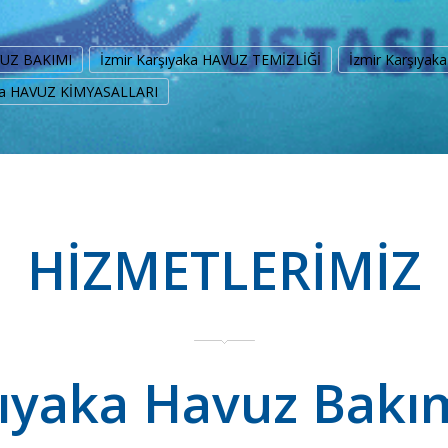
AVUZ BAKIMI
İzmir Karşıyaka HAVUZ TEMİZLİĞİ
İzmir Karşıya
aka HAVUZ KİMYASALLARI
HİZMETLERİMİZ
şıyaka Havuz Bakı