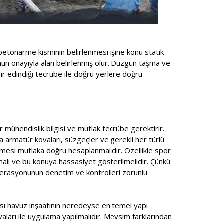
betonarme kısmının belirlenmesi işine konu statik
unun onayıyla alan belirlenmiş olur. Düzgün taşma ve
ır edindiği tecrübe ile doğru yerlere doğru
r mühendislik bilgisi ve mutlak tecrübe gerektirir.
a armatür kovaları, süzgeçler ve gerekli her türlü
mesi mutlaka doğru hesaplanmalıdır. Özellikle spor
lmalı ve bu konuya hassasiyet gösterilmelidir. Çünkü
ederasyonunun denetim ve kontrolleri zorunlu
ması havuz inşaatının neredeyse en temel yapı
ıvaları ile uygulama yapılmalıdır. Mevsim farklarından