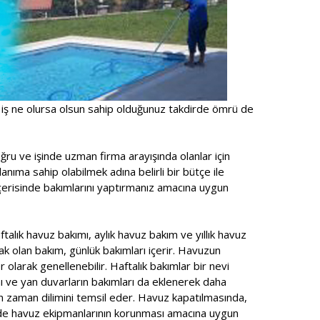
 iş ne olursa olsun sahip olduğunuz takdirde ömrü de
ru ve işinde uzman firma arayışında olanlar için
anıma sahip olabilmek adına belirli bir bütçe ile
içerisinde bakımlarını yaptırmanız amacına uygun
talık havuz bakımı, aylık havuz bakım ve yıllık havuz
ak olan bakım, günlük bakımları içerir. Havuzun
r olarak genellenebilir. Haftalık bakımlar bir nevi
ı ve yan duvarların bakımları da eklenerek daha
n zaman dilimini temsil eder. Havuz kapatılmasında,
ede havuz ekipmanlarının korunması amacına uygun