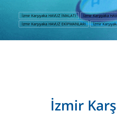
İzmir Karşıyaka HAVUZ İMALATI
İzmir Karşıyaka H
İzmir Karşıyaka HAVUZ EKİPMANLARI
İzmir Karşıy
İzmir Kar