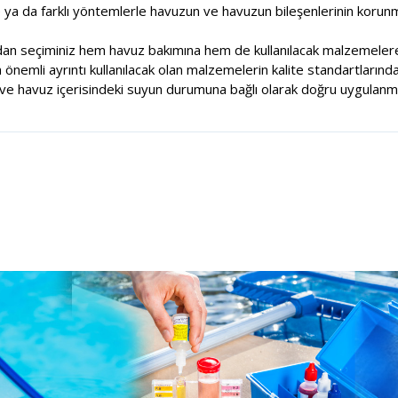
e ya da farklı yöntemlerle havuzun ve havuzun bileşenlerinin korunm
dan seçiminiz hem havuz bakımına hem de kullanılacak malzemelere
nemli ayrıntı kullanılacak olan malzemelerin kalite standartlarında
e havuz içerisindeki suyun durumuna bağlı olarak doğru uygulanma