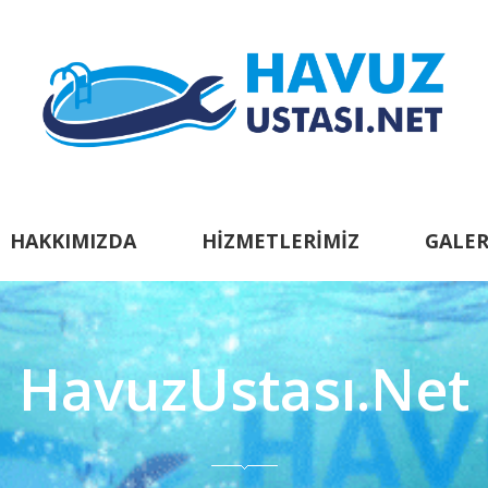
HAKKIMIZDA
HIZMETLERIMIZ
GALER
HavuzUstası.Net