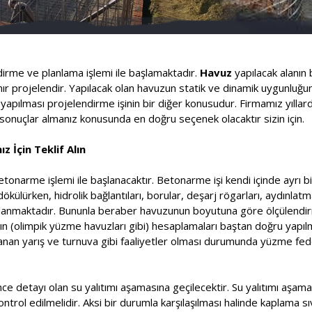
ndirme ve planlama işlemi ile başlamaktadır.
Havuz
yapılacak alanın 
lanır projelendir. Yapılacak olan havuzun statik ve dinamik uygunluğ
pılması projelendirme işinin bir diğer konusudur. Firmamız yıllard
onuçlar almanız konusunda en doğru seçenek olacaktır sizin için.
z İçin Teklif Alın
etonarme işlemi ile başlanacaktır. Betonarme işi kendi içinde ayrı bi
ülürken, hidrolik bağlantıları, borular, deşarj rögarları, aydınlatm
saplanmaktadır. Bununla beraber havuzunun boyutuna göre ölçülendir
rının (olimpik yüzme havuzları gibi) hesaplamaları baştan doğru yapı
nlanan yarış ve turnuva gibi faaliyetler olması durumunda yüzme f
ce detayı olan su yalıtımı aşamasına geçilecektir. Su yalıtımı aşa
kontrol edilmelidir. Aksi bir durumla karşılaşılması halinde kaplama s