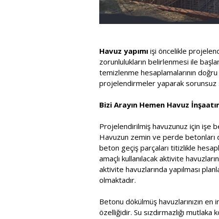
Havuz yapımı
işi öncelikle projele
zorunlulukların belirlenmesi ile baş
temizlenme hesaplamalarının doğru ya
projelendirmeler yaparak sorunsuz s
Bizi Arayın Hemen Havuz İnşaatını
Projelendirilmiş havuzunuz için işe b
Havuzun zemin ve perde betonları dök
beton geçiş parçaları titizlikle he
amaçlı kullanılacak aktivite havuzla
aktivite havuzlarında yapılması pla
olmaktadır.
Betonu dökülmüş havuzlarınızın en in
özelliğidir. Su sızdırmazlığı mutlaka 