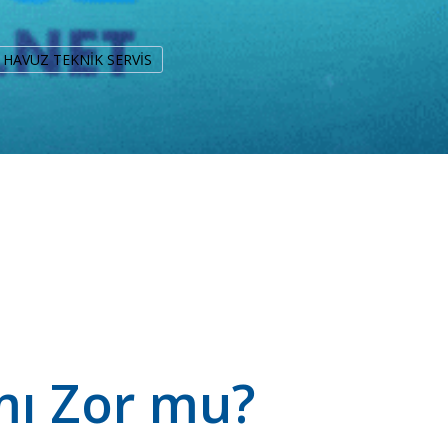
ka HAVUZ TEKNİK SERVİS
mı Zor mu?