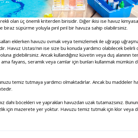
rekli olan üç önemli kriterden birisidir. Diğer ikisi ise havuz kimyas
 biraz süpürme yoluyla pırıl pırıl bir havuza sahip olabilirsiniz.
asalları eklerken havuzu ovmak veya temizlemek ile uğraşıp uğraşm
r. Havuz Ustası'nın ise size bu konuda yardımcı olabilecek belirli 
una gidebilirsiniz. Ancak kullandığınız küvetin veya duş alanının t
 ama fayans, seramik veya camlar için bunları kullanmak mümkün deği
unuzu temiz tutmaya yardımcı olmaktadırlar. Ancak bu maddeler havu
tedir.
sanız dahi böcekleri ve yaprakları havuzdan uzak tutamazsınız. Bununl
lik için mazerete yer yoktur. Havuzu temiz tutmak için klor veya di