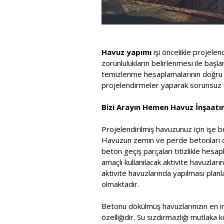
Havuz yapımı
işi öncelikle projele
zorunlulukların belirlenmesi ile baş
temizlenme hesaplamalarının doğru ya
projelendirmeler yaparak sorunsuz s
Bizi Arayın Hemen Havuz İnşaatını
Projelendirilmiş havuzunuz için işe b
Havuzun zemin ve perde betonları dök
beton geçiş parçaları titizlikle he
amaçlı kullanılacak aktivite havuzla
aktivite havuzlarında yapılması pla
olmaktadır.
Betonu dökülmüş havuzlarınızın en in
özelliğidir. Su sızdırmazlığı mutlaka 