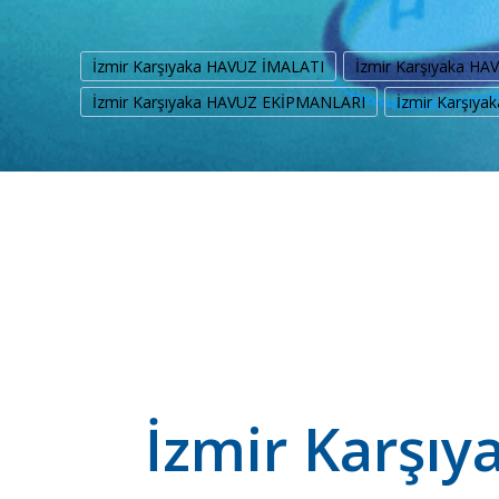
İzmir Karşıyaka HAVUZ İMALATI
İzmir Karşıyaka H
İzmir Karşıyaka HAVUZ EKİPMANLARI
İzmir Karşıy
İzmir Karşıy