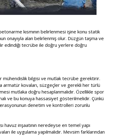
betonarme kısmının belirlenmesi işine konu statik
unun onayıyla alan belirlenmiş olur. Düzgün taşma ve
ır edindiği tecrübe ile doğru yerlere doğru
r mühendislik bilgisi ve mutlak tecrübe gerektirir.
a armatür kovaları, süzgeçler ve gerekli her türlü
mesi mutlaka doğru hesaplanmalıdır. Özellikle spor
lmalı ve bu konuya hassasiyet gösterilmelidir. Çünkü
ederasyonunun denetim ve kontrolleri zorunlu
ması havuz inşaatının neredeyse en temel yapı
ıvaları ile uygulama yapılmalıdır. Mevsim farklarından