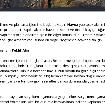
ndirme ve planlama işlemi ile başlamaktadır.
Havuz
yapılacak alanın 
lanır projelendir. Yapılacak olan havuzun statik ve dinamik uygunluğ
pılması projelendirme işinin bir diğer konusudur. Firmamız yıllard
onuçlar almanız konusunda en doğru seçenek olacaktır sizin için.
z İçin Teklif Alın
etonarme işlemi ile başlanacaktır. Betonarme işi kendi içinde ayrı bi
ülürken, hidrolik bağlantıları, borular, deşarj rögarları, aydınlatm
saplanmaktadır. Bununla beraber havuzunun boyutuna göre ölçülendir
rının (olimpik yüzme havuzları gibi) hesaplamaları baştan doğru yapı
nlanan yarış ve turnuva gibi faaliyetler olması durumunda yüzme f
ce detayı olan su yalıtımı aşamasına geçilecektir. Su yalıtımı aşa
kontrol edilmelidir. Aksi bir durumla karşılaşılması halinde kaplama s