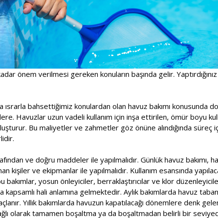
adar önem verilmesi gereken konuların başında gelir. Yaptırdığınız
a ısrarla bahsettiğimiz konulardan olan havuz bakımı konusunda doğ
ere. Havuzlar uzun vadeli kullanım için inşa ettirilen, ömür boyu kull
oluşturur. Bu maliyetler ve zahmetler göz önüne alındığında süreç 
idir.
fından ve doğru maddeler ile yapılmalıdır. Günlük havuz bakımı, haf
n kişiler ve ekipmanlar ile yapılmalıdır. Kullanım esansında yapılac
 bakımlar, yosun önleyiciler, berraklaştırıcılar ve klor düzenleyicile
a kapsamlı hali anlamına gelmektedir. Aylık bakımlarda havuz taban
çlanır. Yıllık bakımlarda havuzun kapatılacağı dönemlere denk gele
ağlı olarak tamamen boşaltma ya da boşaltmadan belirli bir seviy