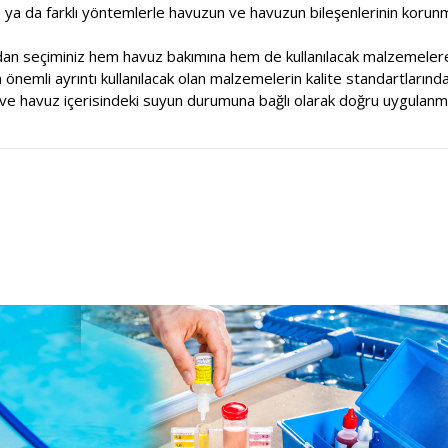
e ya da farklı yöntemlerle havuzun ve havuzun bileşenlerinin korunm
dan seçiminiz hem havuz bakımına hem de kullanılacak malzemelere
nemli ayrıntı kullanılacak olan malzemelerin kalite standartlarında
e havuz içerisindeki suyun durumuna bağlı olarak doğru uygulanma