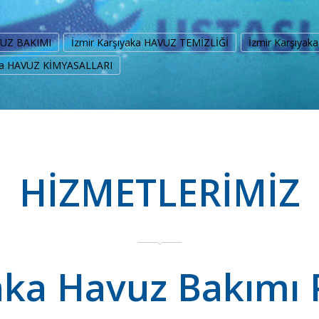
AVUZ BAKIMI
İzmir Karşıyaka HAVUZ TEMİZLİĞİ
İzmir Karşıya
aka HAVUZ KİMYASALLARI
HİZMETLERİMİZ
aka Havuz Bakımı 