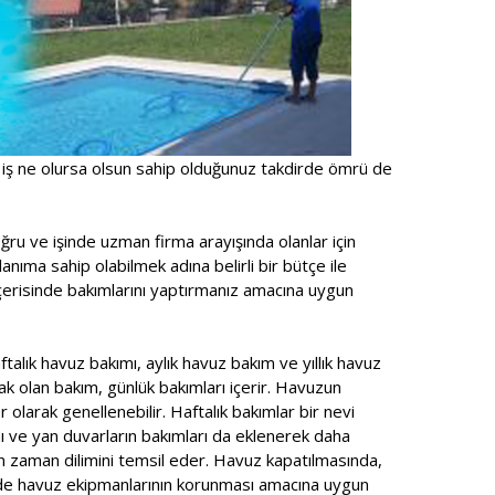
 iş ne olursa olsun sahip olduğunuz takdirde ömrü de
ru ve işinde uzman firma arayışında olanlar için
anıma sahip olabilmek adına belirli bir bütçe ile
içerisinde bakımlarını yaptırmanız amacına uygun
talık havuz bakımı, aylık havuz bakım ve yıllık havuz
ak olan bakım, günlük bakımları içerir. Havuzun
r olarak genellenebilir. Haftalık bakımlar bir nevi
ı ve yan duvarların bakımları da eklenerek daha
n zaman dilimini temsil eder. Havuz kapatılmasında,
ede havuz ekipmanlarının korunması amacına uygun