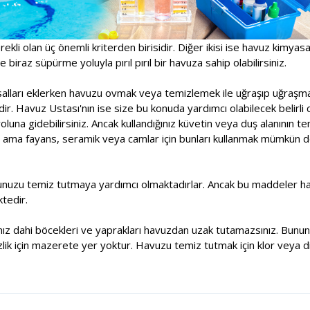
rekli olan üç önemli kriterden birisidir. Diğer ikisi ise havuz kimyas
 biraz süpürme yoluyla pırıl pırıl bir havuza sahip olabilirsiniz.
asalları eklerken havuzu ovmak veya temizlemek ile uğraşıp uğraşm
r. Havuz Ustası'nın ise size bu konuda yardımcı olabilecek belirli 
una gidebilirsiniz. Ancak kullandığınız küvetin veya duş alanının t
 ama fayans, seramik veya camlar için bunları kullanmak mümkün deği
unuzu temiz tutmaya yardımcı olmaktadırlar. Ancak bu maddeler havu
tedir.
sanız dahi böcekleri ve yaprakları havuzdan uzak tutamazsınız. Bununl
lik için mazerete yer yoktur. Havuzu temiz tutmak için klor veya di