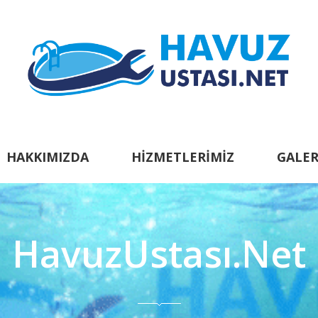
HAKKIMIZDA
HIZMETLERIMIZ
GALER
HavuzUstası.Net