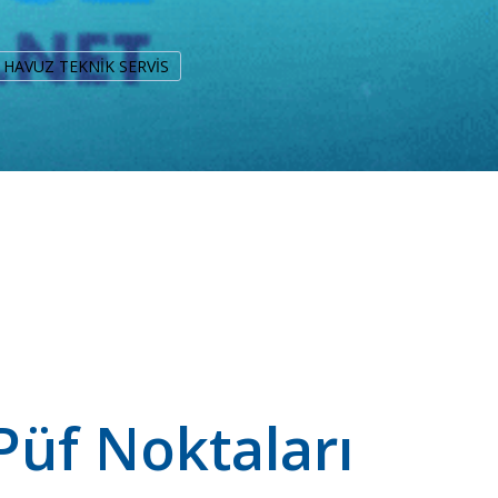
ka HAVUZ TEKNİK SERVİS
Püf Noktaları