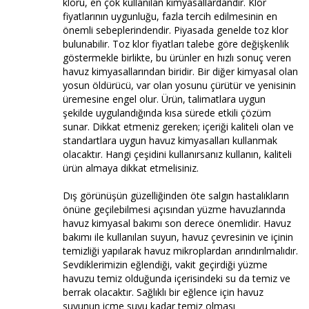
kloru, en çok kullanılan kimyasallardandır. Klor
fiyatlarının uygunluğu, fazla tercih edilmesinin en
önemli sebeplerindendir. Piyasada genelde toz klor
bulunabilir. Toz klor fiyatları talebe göre değişkenlik
göstermekle birlikte, bu ürünler en hızlı sonuç veren
havuz kimyasallarından biridir. Bir diğer kimyasal olan
yosun öldürücü, var olan yosunu çürütür ve yenisinin
üremesine engel olur. Ürün, talimatlara uygun
şekilde uygulandığında kısa sürede etkili çözüm
sunar. Dikkat etmeniz gereken; içeriği kaliteli olan ve
standartlara uygun havuz kimyasalları kullanmak
olacaktır. Hangi çeşidini kullanırsanız kullanın, kaliteli
ürün almaya dikkat etmelisiniz.
Dış görünüşün güzelliğinden öte salgın hastalıkların
önüne geçilebilmesi açısından yüzme havuzlarında
havuz kimyasal bakımı son derece önemlidir. Havuz
bakımı ile kullanılan suyun, havuz çevresinin ve içinin
temizliği yapılarak havuz mikroplardan arındırılmalıdır.
Sevdiklerimizin eğlendiği, vakit geçirdiği yüzme
havuzu temiz olduğunda içerisindeki su da temiz ve
berrak olacaktır. Sağlıklı bir eğlence için havuz
suyunun içme suyu kadar temiz olması