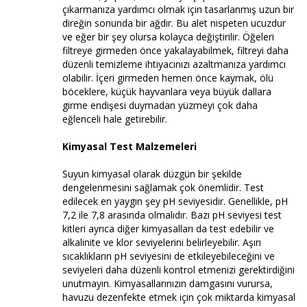
çıkarmanıza yardımcı olmak için tasarlanmış uzun bir
direğin sonunda bir ağdır. Bu alet nispeten ucuzdur
ve eğer bir şey olursa kolayca değiştirilir. Öğeleri
filtreye girmeden önce yakalayabilmek, filtreyi daha
düzenli temizleme ihtiyacınızı azaltmanıza yardımcı
olabilir. İçeri girmeden hemen önce kaymak, ölü
böceklere, küçük hayvanlara veya büyük dallara
girme endişesi duymadan yüzmeyi çok daha
eğlenceli hale getirebilir.
Kimyasal Test Malzemeleri
Suyun kimyasal olarak düzgün bir şekilde
dengelenmesini sağlamak çok önemlidir. Test
edilecek en yaygın şey pH seviyesidir. Genellikle, pH
7,2 ile 7,8 arasında olmalıdır. Bazı pH seviyesi test
kitleri ayrıca diğer kimyasalları da test edebilir ve
alkalinite ve klor seviyelerini belirleyebilir. Aşırı
sıcaklıkların pH seviyesini de etkileyebileceğini ve
seviyeleri daha düzenli kontrol etmenizi gerektirdiğini
unutmayın. Kimyasallarınızın damgasını vurursa,
havuzu dezenfekte etmek için çok miktarda kimyasal