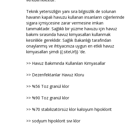
Teknik yetersizliğin yanı sıra bilgisizlik de solunan
havanın kapalı havuzu kullanan insanların ciğerlerinde
sigara içmişcesine zarar vermesine imkan
tanımaktadır. Sağlıklı bir yüzme havuzu için havuz
bakımı sırasında havuz kimyasalları kullanmak
kesinlikle gereklidir. Sağlık Bakanlığı tarafından
onaylanmış ve ihtiyacınıza uygun en etkili havuz
kimyasalları şimdi {{.siteUrl}} 'de.
>> Havuz Bakımında Kullanılan Kimyasallar
>> Dezenfektanlar Havuz Kloru
>> %56 Toz granül klor
>> %90 Toz granül klor
>> %70 stabilizatörsüz klor kalsiyum hipoklorit
>> sodyum hipoklorit sıvı klor