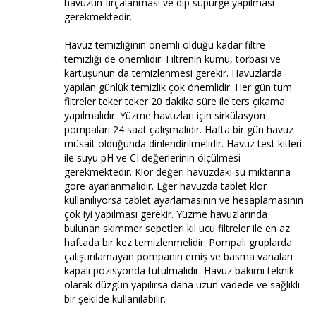
havuzun fırçalanması ve dip süpürge yapılması
gerekmektedir.
Havuz temizliğinin önemli olduğu kadar filtre
temizliği de önemlidir. Filtrenin kumu, torbası ve
kartuşunun da temizlenmesi gerekir. Havuzlarda
yapılan günlük temizlik çok önemlidir. Her gün tüm
filtreler teker teker 20 dakika süre ile ters çıkama
yapılmalıdır. Yüzme havuzları için sirkülasyon
pompaları 24 saat çalışmalıdır. Hafta bir gün havuz
müsait olduğunda dinlendirilmelidir. Havuz test kitleri
ile suyu pH ve CI değerlerinin ölçülmesi
gerekmektedir. Klor değeri havuzdaki su miktarına
göre ayarlanmalıdır. Eğer havuzda tablet klor
kullanılıyorsa tablet ayarlamasının ve hesaplamasının
çok iyi yapılması gerekir. Yüzme havuzlarında
bulunan skimmer sepetleri kıl ucu filtreler ile en az
haftada bir kez temizlenmelidir. Pompalı gruplarda
çalıştırılamayan pompanın emiş ve basma vanaları
kapalı pozisyonda tutulmalıdır. Havuz bakımı teknik
olarak düzgün yapılırsa daha uzun vadede ve sağlıklı
bir şekilde kullanılabilir.