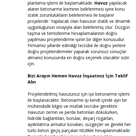
planlama işlemi ile başlamaktadır.
Havuz
yapılacak
alanın betonarme kısmının belirlenmesi işine konu
statik zorunlulukların belirlenmesi ile başlanır
projelendir. Yapılacak olan havuzun statik ve dinamik
uygunluğunun onayıyla alan belirlenmiş olur. Düzgün
taşma ve temizlenme hesaplamalarının doğru
yapılması projelendirme işinin bir diğer konusudur.
Firmamız yıllardır edindiği tecrübe ile doğru yerlere
doğru projelendirmeler yaparak sorunsuz sonuçlar
almanız konusunda en doğru seçenek olacaktır sizin
için.
Bizi Arayın Hemen Havuz İnşaatınız İçin Teklif
Alın
Projelendirilmiş havuzunuz için işe betonarme işlemi
ile başlanacaktır. Betonarme işi kendi içinde ayrı bir
mühendislik bilgisi ve mutlak tecrübe gerektirir.
Havuzun zemin ve perde betonları dökülürken,
hidrolik bağlantıları, borular, deşarj rögarları,
aydınlatma armatür kovaları, süzgeçler ve gerekli her
türlü beton geçiş parçaları titizlikle hesaplanmaktadır.