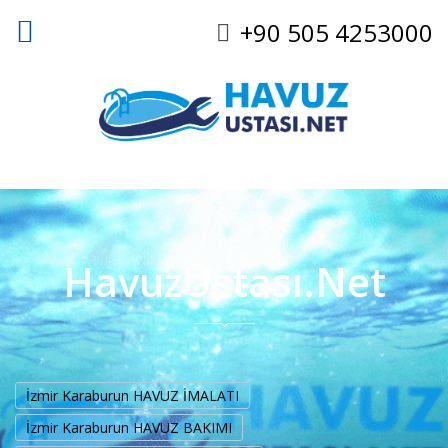
+90 505 4253000
HavuzUstası.Net
İzmir Karaburun HAVUZ İMALATI
İzmir Karaburun HAVUZ BAKIMI