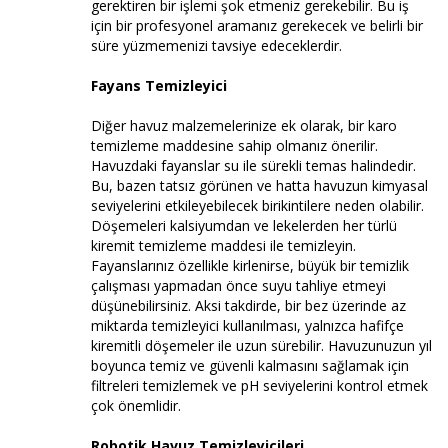
gerektiren bir işlemi şok etmeniz gerekebilir. Bu iş
için bir profesyonel aramanız gerekecek ve belirli bir
süre yüzmemenizi tavsiye edeceklerdir.
Fayans Temizleyici
Diğer havuz malzemelerinize ek olarak, bir karo
temizleme maddesine sahip olmanız önerilir.
Havuzdaki fayanslar su ile sürekli temas halindedir.
Bu, bazen tatsız görünen ve hatta havuzun kimyasal
seviyelerini etkileyebilecek birikintilere neden olabilir.
Döşemeleri kalsiyumdan ve lekelerden her türlü
kiremit temizleme maddesi ile temizleyin.
Fayanslarınız özellikle kirlenirse, büyük bir temizlik
çalışması yapmadan önce suyu tahliye etmeyi
düşünebilirsiniz. Aksi takdirde, bir bez üzerinde az
miktarda temizleyici kullanılması, yalnızca hafifçe
kiremitli döşemeler ile uzun sürebilir. Havuzunuzun yıl
boyunca temiz ve güvenli kalmasını sağlamak için
filtreleri temizlemek ve pH seviyelerini kontrol etmek
çok önemlidir.
Robotik Havuz Temizleyicileri