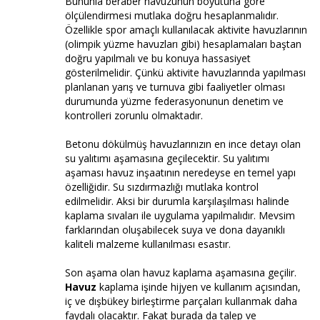
Bununla beraber havuzunun boyutuna göre
ölçülendirmesi mutlaka doğru hesaplanmalıdır.
Özellikle spor amaçlı kullanılacak aktivite havuzlarının
(olimpik yüzme havuzları gibi) hesaplamaları baştan
doğru yapılmalı ve bu konuya hassasiyet
gösterilmelidir. Çünkü aktivite havuzlarında yapılması
planlanan yarış ve turnuva gibi faaliyetler olması
durumunda yüzme federasyonunun denetim ve
kontrolleri zorunlu olmaktadır.
Betonu dökülmüş havuzlarınızın en ince detayı olan
su yalıtımı aşamasına geçilecektir. Su yalıtımı
aşaması havuz inşaatının neredeyse en temel yapı
özelliğidir. Su sızdırmazlığı mutlaka kontrol
edilmelidir. Aksi bir durumla karşılaşılması halinde
kaplama sıvaları ile uygulama yapılmalıdır. Mevsim
farklarından oluşabilecek suya ve dona dayanıklı
kaliteli malzeme kullanılması esastır.
Son aşama olan havuz kaplama aşamasına geçilir.
Havuz
kaplama işinde hijyen ve kullanım açısından,
iç ve dışbükey birleştirme parçaları kullanmak daha
faydalı olacaktır. Fakat burada da talep ve