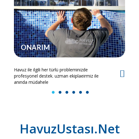
ONARIM
Havuz ile ilgili her türlü probleminizde
Es
profesyonel destek. uzman ekiplaeirmiz ile
bi
anında müdahele
1
2
3
4
5
6
HavuzUstası.Net