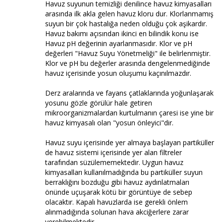
Havuz suyunun temizliği denilince havuz kimyasalları
arasında ilk akla gelen havuz kloru dur. Klorlanmamış
suyun bir çok hastalığa neden olduğu çok aşikardır.
Havuz bakımı açısından ikinci en bilindik konu ise
Havuz pH değerinin ayarlanmasıdır. Klor ve pH
değerleri "Havuz Suyu Yönetmeliği" ile belirlenmiştir.
Klor ve pH bu değerler arasında dengelenmediğinde
havuz içerisinde yosun oluşumu kaçınılmazdır.
Derz aralarında ve fayans çatlaklarında yoğunlaşarak
yosunu gözle görülür hale getiren
mikroorganizmalardan kurtulmanın çaresi ise yine bir
havuz kimyasalı olan "yosun önleyici"dir.
Havuz suyu içerisinde yer almaya başlayan partiküller
de havuz sistemi içerisinde yer alan filtreler
tarafından süzülememektedir. Uygun havuz
kimyasalları kullanılmadığında bu partiküller suyun
berraklığını bozduğu gibi havuz aydınlatmaları
önünde uçuşarak kötü bir görüntüye de sebep
olacaktır. Kapalı havuzlarda ise gerekli önlem
alınmadığında solunan hava akciğerlere zarar
verebilmektedir.