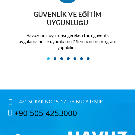
GÜVENLIK VE EĞITIM
UYGUNLUĞU
tam
Havuzunuz uyulması gereken tüm güvenlik
H
uygulamaları ile uyumlu mu ? Sizin için bir program
yapabiliriz.
1
2
3
4
5
6
7
421 SOKAK NO:15-17 D:8 BUCA İZMIR
+90 505 4253000