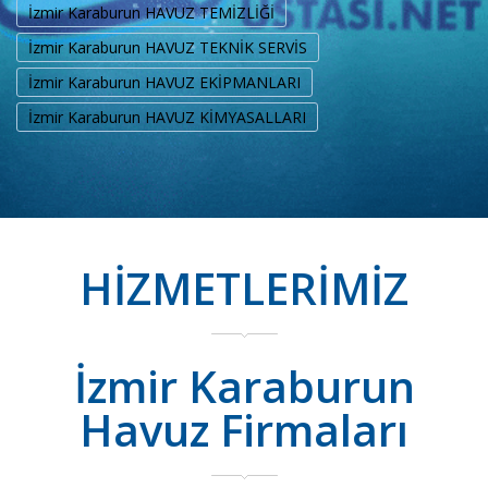
İzmir Karaburun HAVUZ TEMİZLİĞİ
İzmir Karaburun HAVUZ TEKNİK SERVİS
İzmir Karaburun HAVUZ EKİPMANLARI
İzmir Karaburun HAVUZ KİMYASALLARI
HİZMETLERİMİZ
İzmir Karaburun
Havuz Firmaları