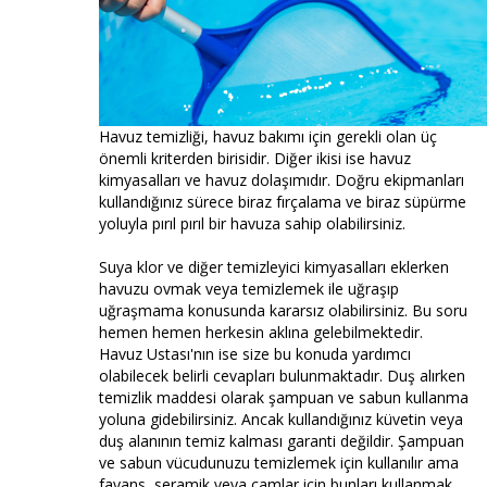
Havuz temizliği, havuz bakımı için gerekli olan üç
önemli kriterden birisidir. Diğer ikisi ise havuz
kimyasalları ve havuz dolaşımıdır. Doğru ekipmanları
kullandığınız sürece biraz fırçalama ve biraz süpürme
yoluyla pırıl pırıl bir havuza sahip olabilirsiniz.
Suya klor ve diğer temizleyici kimyasalları eklerken
havuzu ovmak veya temizlemek ile uğraşıp
uğraşmama konusunda kararsız olabilirsiniz. Bu soru
hemen hemen herkesin aklına gelebilmektedir.
Havuz Ustası'nın ise size bu konuda yardımcı
olabilecek belirli cevapları bulunmaktadır. Duş alırken
temizlik maddesi olarak şampuan ve sabun kullanma
yoluna gidebilirsiniz. Ancak kullandığınız küvetin veya
duş alanının temiz kalması garanti değildir. Şampuan
ve sabun vücudunuzu temizlemek için kullanılır ama
fayans, seramik veya camlar için bunları kullanmak