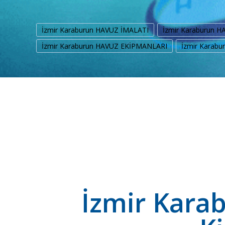
İzmir Karaburun HAVUZ İMALATI
İzmir Karaburun 
İzmir Karaburun HAVUZ EKİPMANLARI
İzmir Karab
İzmir Kara