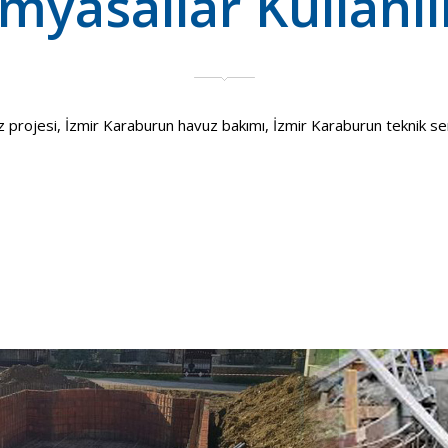
myasallar Kullanıl
ojesi, İzmir Karaburun havuz bakımı, İzmir Karaburun teknik servis 