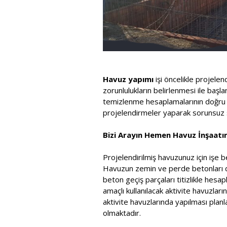
Havuz yapımı
işi öncelikle projele
zorunlulukların belirlenmesi ile baş
temizlenme hesaplamalarının doğru ya
projelendirmeler yaparak sorunsuz s
Bizi Arayın Hemen Havuz İnşaatını
Projelendirilmiş havuzunuz için işe b
Havuzun zemin ve perde betonları dök
beton geçiş parçaları titizlikle he
amaçlı kullanılacak aktivite havuzla
aktivite havuzlarında yapılması pla
olmaktadır.