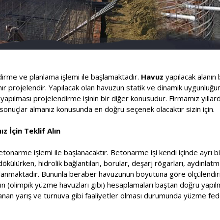
ndirme ve planlama işlemi ile başlamaktadır.
Havuz
yapılacak alanın 
lanır projelendir. Yapılacak olan havuzun statik ve dinamik uygunluğ
pılması projelendirme işinin bir diğer konusudur. Firmamız yıllard
onuçlar almanız konusunda en doğru seçenek olacaktır sizin için.
z İçin Teklif Alın
etonarme işlemi ile başlanacaktır. Betonarme işi kendi içinde ayrı bi
ülürken, hidrolik bağlantıları, borular, deşarj rögarları, aydınlatm
saplanmaktadır. Bununla beraber havuzunun boyutuna göre ölçülendir
rının (olimpik yüzme havuzları gibi) hesaplamaları baştan doğru yapı
nlanan yarış ve turnuva gibi faaliyetler olması durumunda yüzme f