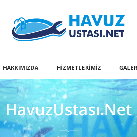
HAKKIMIZDA
HIZMETLERIMIZ
GALER
HavuzUstası.Net