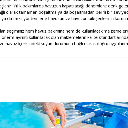
çlanır. Yıllık bakımlarda havuzun kapatılacağı dönemlere denk gele
ağlı olarak tamamen boşaltma ya da boşaltmadan belirli bir seviy
e ya da farklı yöntemlerle havuzun ve havuzun bileşenlerinin korunm
dan seçiminiz hem havuz bakımına hem de kullanılacak malzemelere
nemli ayrıntı kullanılacak olan malzemelerin kalite standartlarında
e havuz içerisindeki suyun durumuna bağlı olarak doğru uygulanma