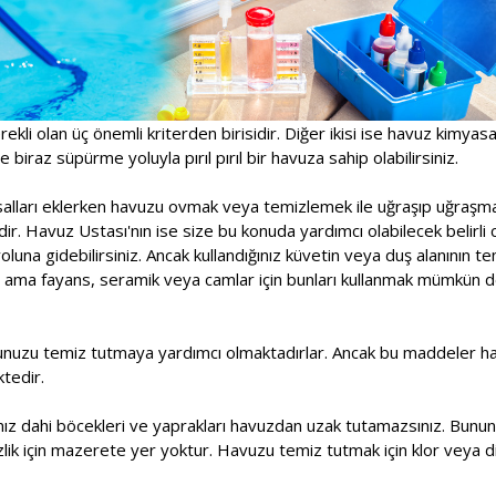
rekli olan üç önemli kriterden birisidir. Diğer ikisi ise havuz kimyas
 biraz süpürme yoluyla pırıl pırıl bir havuza sahip olabilirsiniz.
asalları eklerken havuzu ovmak veya temizlemek ile uğraşıp uğraşm
r. Havuz Ustası'nın ise size bu konuda yardımcı olabilecek belirli 
una gidebilirsiniz. Ancak kullandığınız küvetin veya duş alanının t
 ama fayans, seramik veya camlar için bunları kullanmak mümkün deği
unuzu temiz tutmaya yardımcı olmaktadırlar. Ancak bu maddeler havu
tedir.
sanız dahi böcekleri ve yaprakları havuzdan uzak tutamazsınız. Bununl
lik için mazerete yer yoktur. Havuzu temiz tutmak için klor veya di