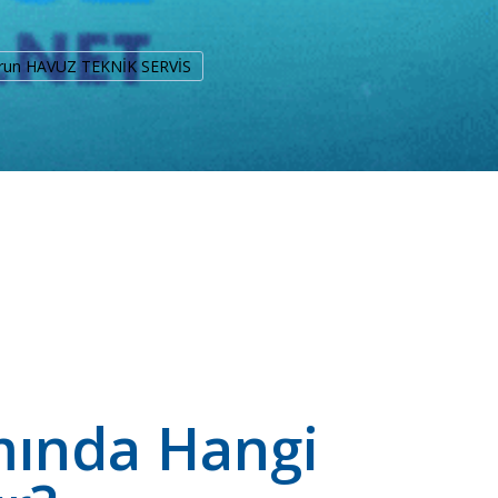
urun HAVUZ TEKNİK SERVİS
mında Hangi