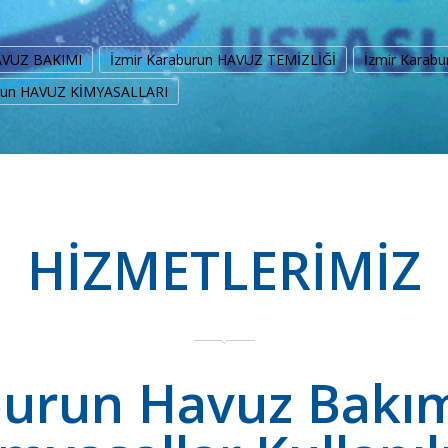
HAVUZ BAKIMI
İzmir Karaburun HAVUZ TEMİZLİĞİ
İzmir Karab
urun HAVUZ KİMYASALLARI
HİZMETLERİMİZ
burun Havuz Bakı