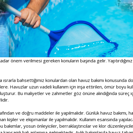
adar önem verilmesi gereken konuların başında gelir. Yaptırdığınız
a ısrarla bahsettiğimiz konulardan olan havuz bakımı konusunda doğ
ere. Havuzlar uzun vadeli kullanım için inşa ettirilen, ömür boyu kull
oluşturur. Bu maliyetler ve zahmetler göz önüne alındığında süreç 
idir.
fından ve doğru maddeler ile yapılmalıdır. Günlük havuz bakımı, haf
n kişiler ve ekipmanlar ile yapılmalıdır. Kullanım esansında yapılac
 bakımlar, yosun önleyiciler, berraklaştırıcılar ve klor düzenleyicile
a kapsamlı hali anlamına gelmektedir. Aylık bakımlarda havuz taban