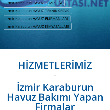
İzmir Karaburun HAVUZ TEMİZLİĞİ
İzmir Karaburun HAVUZ TEKNİK SERVİS
İzmir Karaburun HAVUZ EKİPMANLARI
İzmir Karaburun HAVUZ KİMYASALLARI
HİZMETLERİMİZ
İzmir Karaburun
Havuz Bakımı Yapan
Firmalar