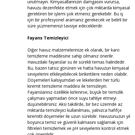
unutmayın. Kimyasallarınızın damgasını vurursa,
havuzu dezenfekte etmek için çok miktarda kimyasal
gerektiren bir işlemi şok etmeniz gerekebilir. Bu iş
için bir profesyonel aramanız gerekecek ve belirli bir
süre yüzmemenizi tavsiye edeceklerdir.
Fayans Temizleyici
Diğer havuz malzemelerinize ek olarak, bir karo
temizleme maddesine sahip olmanız önerilir.
Havuzdaki fayanslar su ile sürekli temas halindedir.
Bu, bazen tatsız görünen ve hatta havuzun kimyasal
seviyelerini etkileyebilecek birikintilere neden olabilir.
Döşemeleri kalsiyumdan ve lekelerden her türlü
kiremit temizleme maddesi ile temizleyin.
Fayanslarınız özellikle kirlenirse, büyük bir temizlik
çalışması yapmadan önce suyu tahliye etmeyi
düşünebilirsiniz. Aksi takdirde, bir bez üzerinde az
miktarda temizleyici kullanılması, yalnızca hafifçe
kiremitli döşemeler ile uzun sürebilir. Havuzunuzun yıl
boyunca temiz ve güvenli kalmasını sağlamak için
filtreleri temizlemek ve pH seviyelerini kontrol etmek
çok önemlidir.