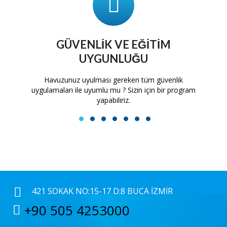
GÜVENLIK VE EĞITIM
UYGUNLUĞU
tam
Havuzunuz uyulması gereken tüm güvenlik
H
uygulamaları ile uyumlu mu ? Sizin için bir program
yapabiliriz.
1
2
3
4
5
6
7
421 SOKAK NO:15-17 D:8 BUCA İZMIR
+90 505 4253000