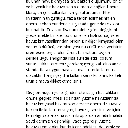
bulunan havuz kimyasalları, bakteri oluşumunu önler
ve hijyenik bir havuza sahip olmanızı sağlar. Havuz
kloru, en çok kullanılan kimyasallardandır. Klor
fiyatlarının uygunluğu, fazla tercih edilmesinin en
önemli sebeplerindendir. Piyasada genelde toz klor
bulunabilir. Toz klor fiyatları talebe göre değişkenlik
göstermekle birlikte, bu ürünler en hızlı sonuç veren
havuz kimyasallarından biridir. Bir diğer kimyasal olan
yosun öldürücü, var olan yosunu çürütür ve yenisinin
üremesine engel olur. Ürün, talimatlara uygun
şekilde uygulandığında kısa sürede etkili çözüm
sunar. Dikkat etmeniz gereken; içeriği kaliteli olan ve
standartlara uygun havuz kimyasalları kullanmak
olacaktır. Hangi çeşidini kullanırsanız kullanın, kaliteli
ürün almaya dikkat etmelisiniz.
Dış görünüşün güzelliğinden öte salgın hastalıkların
önüne geçilebilmesi açısından yüzme havuzlarında
havuz kimyasal bakımı son derece önemlidir. Havuz
bakımı ile kullanılan suyun, havuz çevresinin ve içinin
temizliği yapılarak havuz mikroplardan arındırılmalıdır.
Sevdiklerimizin eğlendiği, vakit geçirdiği yüzme
havuzu temiz olduğunda içerisindeki su da temiz ve