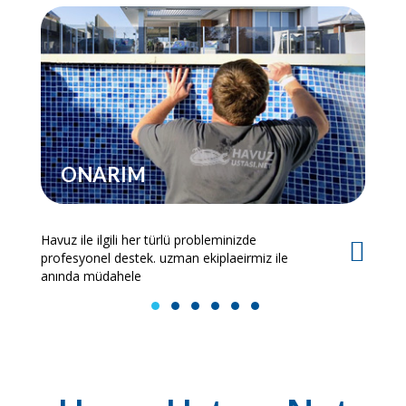
ONARIM
Havuz ile ilgili her türlü probleminizde
Es
profesyonel destek. uzman ekiplaeirmiz ile
bi
anında müdahele
1
2
3
4
5
6