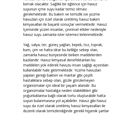
berrak olacaktır. Sağlıklı bir eğlence için havuz
suyunun içme suyu kadar temiz olması
gerekmektedir. Bu bakım ve temizlik ise yüzme
havuzları için özel olarak üretilmiş havuz bakım
kimyasalları ile başarılı sonuçlar vermektedir. Havuz
İçerisinde yüzen insanlar, çevresel etkiler nedeniyle
havuz suyu zamanla ister istemez kirlenmektedir.
Yağ, salya, ter, güneş yağları, kepek, toz, toprak,
kum, çim ve hatta idrar bu kirliliğe sebep olan,
zamanla havuz bünyesinde biriken maddelerden
bazılarıdır. Havuz kimyasal denefektanları bu
maddeleri yok ederek havuzu insan sağlığı açısından
kullanılabilir hale getirmektedir. Yüzme havuzları
yapıları gereği bakteri ve mantar gibi çeşitli
hastalıklara sebep olan, gözle görülemeyen
organizmalar için ideal bir yaşam alanıdır. Bu
organizmalar hastalığa neden olabildikleri gibi
yoğunluklarına bağlı olarak tortu oluşturabilir hatta
suyun bulanmasına yol açabilirler. Havuz gibi havuz
suyu da özel olarak üretilmiş havuz kimyasalları ile
düzenli olarak temizlendiğinde gerekli hijyenik şartlar