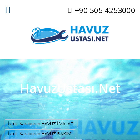
+90 505 4253000
HavuzUstası.Net
İzmir Karaburun HAVUZ İMALATI
İzmir Karaburun HAVUZ BAKIMI