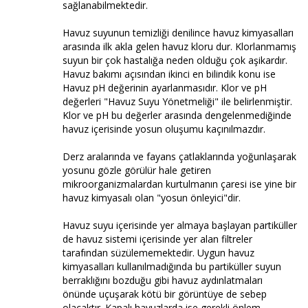
sağlanabilmektedir.
Havuz suyunun temizliği denilince havuz kimyasalları
arasında ilk akla gelen havuz kloru dur. Klorlanmamış
suyun bir çok hastalığa neden olduğu çok aşikardır.
Havuz bakımı açısından ikinci en bilindik konu ise
Havuz pH değerinin ayarlanmasıdır. Klor ve pH
değerleri "Havuz Suyu Yönetmeliği" ile belirlenmiştir.
Klor ve pH bu değerler arasında dengelenmediğinde
havuz içerisinde yosun oluşumu kaçınılmazdır.
Derz aralarında ve fayans çatlaklarında yoğunlaşarak
yosunu gözle görülür hale getiren
mikroorganizmalardan kurtulmanın çaresi ise yine bir
havuz kimyasalı olan "yosun önleyici"dir.
Havuz suyu içerisinde yer almaya başlayan partiküller
de havuz sistemi içerisinde yer alan filtreler
tarafından süzülememektedir. Uygun havuz
kimyasalları kullanılmadığında bu partiküller suyun
berraklığını bozduğu gibi havuz aydınlatmaları
önünde uçuşarak kötü bir görüntüye de sebep
olacaktır. Kapalı havuzlarda ise gerekli önlem