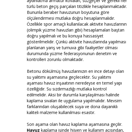
aydınlatma armatür kovaları, süzgeçler ve gerekli her
türlü beton geçiş parçaları titizlikle hesaplanmaktadır.
Bununla beraber havuzunun boyutuna göre
ölçülendirmesi mutlaka doğru hesaplanmalıdır.
Özellikle spor amaçlı kullanılacak aktivite havuzlarının
(olimpik yüzme havuzları gibi) hesaplamaları baştan
doğru yapılmalı ve bu konuya hassasiyet
gösterilmelidir. Çünkü aktivite havuzlarında yapılması
planlanan yarış ve turnuva gibi faaliyetler olması
durumunda yüzme federasyonunun denetim ve
kontrolleri zorunlu olmaktadır.
Betonu dökülmüş havuzlarınızın en ince detayı olan
su yalıtımı aşamasına geçilecektir. Su yalıtımı
aşaması havuz inşaatının neredeyse en temel yapı
özelliğidir. Su sızdırmazlığı mutlaka kontrol
edilmelidir. Aksi bir durumla karşılaşılması halinde
kaplama sıvaları ile uygulama yapılmalıdır. Mevsim
farklarından oluşabilecek suya ve dona dayanıklı
kaliteli malzeme kullanılması esastır.
Son aşama olan havuz kaplama aşamasına geçilir.
Havuz
kaplama işinde hijyen ve kullanım açısından,