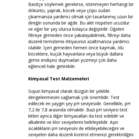
Basitçe söylemek gerekirse, istenmeyen herhangi bir
döküntü, yaprak, böcek veya çöpü sudan
çıkarmanıza yardımcı olmak için tasarlanmış uzun bir
direğin sonunda bir ağdır. Bu alet nispeten ucuzdur
ve eğer bir şey olursa kolayca değiştirilir. Öğeleri
filtreye girmeden önce yakalayabilmek, filtreyi daha
düzenli temizleme ihtiyacınızı azaltmanıza yardımcı
olabilir. İçeri girmeden hemen önce kaymak, ölü
böceklere, küçük hayvanlara veya büyük dallara
girme endişesi duymadan yüzmeyi çok daha
eğlenceli hale getirebilir.
Kimyasal Test Malzemeleri
Suyun kimyasal olarak düzgün bir şekilde
dengelenmesini sağlamak çok önemlidir. Test
edilecek en yaygın şey pH seviyesidir. Genellikle, pH
7,2 ile 7,8 arasında olmalıdır. Bazı pH seviyesi test
kitleri ayrıca diğer kimyasalları da test edebilir ve
alkalinite ve klor seviyelerini belirleyebilir. Aşırı
sıcaklıkların pH seviyesini de etkileyebileceğini ve
seviyeleri daha düzenli kontrol etmenizi gerektirdiğini