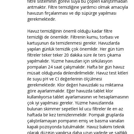
filtre sisteminin görevi suya bu çöpleri karıştırmadan
arıtmaktır. Filtre temizliğine yardımcı olmak amacıyla
havuzun fırçalanması ve dip süpürge yapılması
gerekmektedir.
Havuz temizliğinin önemli olduğu kadar filtre
temizliği de önemlidir. Filtrenin kumu, torbası ve
kartuşunun da temizlenmesi gerekir. Havuzlarda
yapılan günlük temizlik çok önemlidir. Her gün tüm
filtreler teker teker 20 dakika süre ile ters çıkama
yapılmalıdır. Yüzme havuzları için sirkülasyon
pompaları 24 saat çalışmalıdır. Hafta bir gün havuz
müsait olduğunda dinlendirilmelidir. Havuz test kitleri
ile suyu pH ve CI değerlerinin ölçülmesi
gerekmektedir. Klor değeri havuzdaki su miktarına
göre ayarlanmalıdır. Eğer havuzda tablet klor
kullanılıyorsa tablet ayarlamasının ve hesaplamasının
çok iyi yapılması gerekir. Yüzme havuzlarında
bulunan skimmer sepetleri kıl ucu filtreler ile en az
haftada bir kez temizlenmelidir. Pompalı gruplarda
çalıştırılamayan pompanın emiş ve basma vanaları
kapalı pozisyonda tutulmalıdır. Havuz bakımı teknik
olarak düzgün yapılırsa daha uzun vadede ve sağlıklı