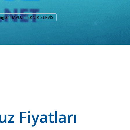
bağlar HAVUZ TEKNİK SERVİS
z Fiyatları