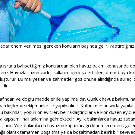
adar önem verilmesi gereken konuların başında gelir. Yaptırdığınız
a ısrarla bahsettiğimiz konulardan olan havuz bakımı konusunda doğ
ere. Havuzlar uzun vadeli kullanım için inşa ettirilen, ömür boyu kull
oluşturur. Bu maliyetler ve zahmetler göz önüne alındığında süreç 
idir.
fından ve doğru maddeler ile yapılmalıdır. Günlük havuz bakımı, haf
n kişiler ve ekipmanlar ile yapılmalıdır. Kullanım esansında yapılac
 bakımlar, yosun önleyiciler, berraklaştırıcılar ve klor düzenleyicile
a kapsamlı hali anlamına gelmektedir. Aylık bakımlarda havuz taban
çlanır. Yıllık bakımlarda havuzun kapatılacağı dönemlere denk gele
ağlı olarak tamamen boşaltma ya da boşaltmadan belirli bir seviy