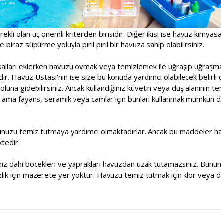
rekli olan üç önemli kriterden birisidir. Diğer ikisi ise havuz kimyas
 biraz süpürme yoluyla pırıl pırıl bir havuza sahip olabilirsiniz.
asalları eklerken havuzu ovmak veya temizlemek ile uğraşıp uğraşm
r. Havuz Ustası'nın ise size bu konuda yardımcı olabilecek belirli 
una gidebilirsiniz. Ancak kullandığınız küvetin veya duş alanının t
 ama fayans, seramik veya camlar için bunları kullanmak mümkün deği
unuzu temiz tutmaya yardımcı olmaktadırlar. Ancak bu maddeler havu
tedir.
sanız dahi böcekleri ve yaprakları havuzdan uzak tutamazsınız. Bununl
lik için mazerete yer yoktur. Havuzu temiz tutmak için klor veya di