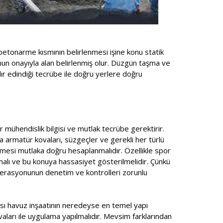
betonarme kısmının belirlenmesi işine konu statik
unun onayıyla alan belirlenmiş olur. Düzgün taşma ve
ır edindiği tecrübe ile doğru yerlere doğru
r mühendislik bilgisi ve mutlak tecrübe gerektirir.
a armatür kovaları, süzgeçler ve gerekli her türlü
mesi mutlaka doğru hesaplanmalıdır. Özellikle spor
lmalı ve bu konuya hassasiyet gösterilmelidir. Çünkü
ederasyonunun denetim ve kontrolleri zorunlu
ması havuz inşaatının neredeyse en temel yapı
ıvaları ile uygulama yapılmalıdır. Mevsim farklarından