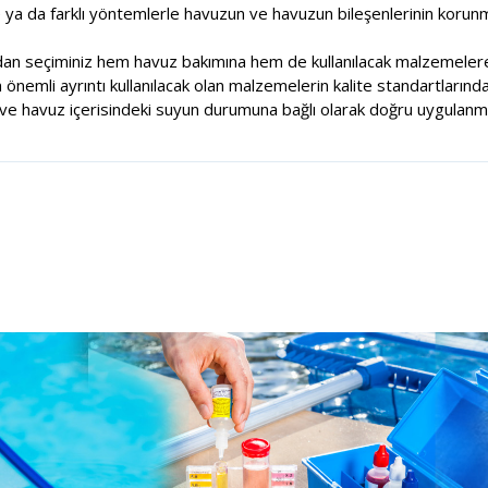
e ya da farklı yöntemlerle havuzun ve havuzun bileşenlerinin korunm
dan seçiminiz hem havuz bakımına hem de kullanılacak malzemelere
nemli ayrıntı kullanılacak olan malzemelerin kalite standartlarında
e havuz içerisindeki suyun durumuna bağlı olarak doğru uygulanma