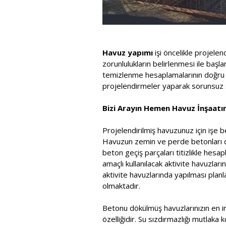
Havuz yapımı
işi öncelikle projele
zorunlulukların belirlenmesi ile baş
temizlenme hesaplamalarının doğru ya
projelendirmeler yaparak sorunsuz s
Bizi Arayın Hemen Havuz İnşaatını
Projelendirilmiş havuzunuz için işe b
Havuzun zemin ve perde betonları dök
beton geçiş parçaları titizlikle he
amaçlı kullanılacak aktivite havuzla
aktivite havuzlarında yapılması pla
olmaktadır.
Betonu dökülmüş havuzlarınızın en in
özelliğidir. Su sızdırmazlığı mutlaka 