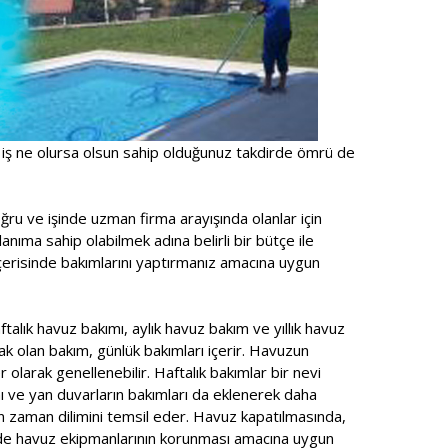
 iş ne olursa olsun sahip olduğunuz takdirde ömrü de
ru ve işinde uzman firma arayışında olanlar için
anıma sahip olabilmek adına belirli bir bütçe ile
içerisinde bakımlarını yaptırmanız amacına uygun
talık havuz bakımı, aylık havuz bakım ve yıllık havuz
ak olan bakım, günlük bakımları içerir. Havuzun
r olarak genellenebilir. Haftalık bakımlar bir nevi
ı ve yan duvarların bakımları da eklenerek daha
n zaman dilimini temsil eder. Havuz kapatılmasında,
ede havuz ekipmanlarının korunması amacına uygun