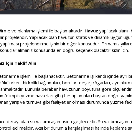
ndirme ve planlama işlemi ile başlamaktadır.
Havuz
yapılacak alanın 
lanır projelendir. Yapılacak olan havuzun statik ve dinamik uygunluğ
pılması projelendirme işinin bir diğer konusudur. Firmamız yıllard
onuçlar almanız konusunda en doğru seçenek olacaktır sizin için.
z İçin Teklif Alın
etonarme işlemi ile başlanacaktır. Betonarme işi kendi içinde ayrı bi
ülürken, hidrolik bağlantıları, borular, deşarj rögarları, aydınlatm
saplanmaktadır. Bununla beraber havuzunun boyutuna göre ölçülendir
rının (olimpik yüzme havuzları gibi) hesaplamaları baştan doğru yapı
nlanan yarış ve turnuva gibi faaliyetler olması durumunda yüzme f
ce detayı olan su yalıtımı aşamasına geçilecektir. Su yalıtımı aşa
kontrol edilmelidir. Aksi bir durumla karşılaşılması halinde kaplama s