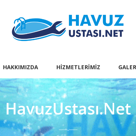
HAKKIMIZDA
HIZMETLERIMIZ
GALER
HavuzUstası.Net