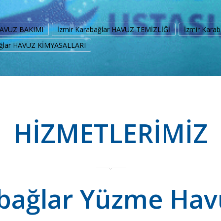
 HAVUZ BAKIMI
İzmir Karabağlar HAVUZ TEMİZLİĞİ
İzmir Kara
ağlar HAVUZ KİMYASALLARI
HİZMETLERİMİZ
bağlar Yüzme Havu