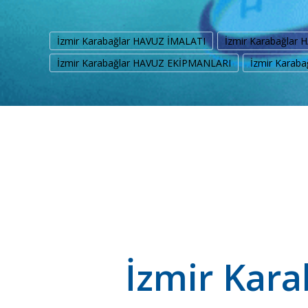
İzmir Karabağlar HAVUZ İMALATI
İzmir Karabağlar
İzmir Karabağlar HAVUZ EKİPMANLARI
İzmir Karab
İzmir Kara