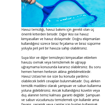
Havuz temizliği, havuz bakımı için gerekli olan üç
önemli kriterden birisidir. Diğer ikisi ise havuz
kimyasalları ve havuz dolaşımıdır. Doğru ekipmanları
kullandığınız sürece biraz fırçalama ve biraz süpürme
yoluyla pırıl pırıl bir havuza sahip olabilirsiniz.
Suya klor ve diğer temizleyici kimyasalları eklerken
havuzu ovmak veya temizlemek ile uğraşıp
uğraşmama konusunda kararsız olabilirsiniz. Bu soru
hemen hemen herkesin aklına gelebilmektedir.
Havuz Ustası'nın ise size bu konuda yardımcı
olabilecek belirli cevapları bulunmaktadır. Duş alırken
temizlik maddesi olarak şampuan ve sabun kullanma
yoluna gidebilirsiniz. Ancak kullandığınız küvetin veya
duş alanının temiz kalması garanti değildir. Şampuan
ve sabun vücudunuzu temizlemek için kullanılır ama
fayans, seramik veya camlar için bunları kullanmak