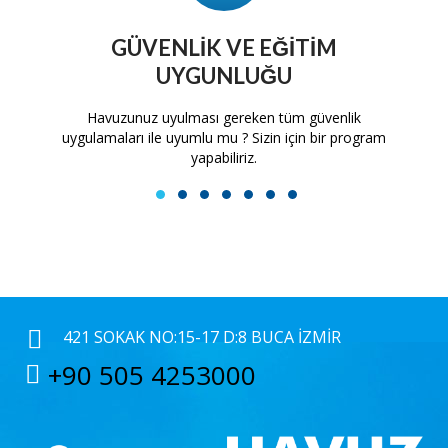
GÜVENLIK VE EĞITIM
UYGUNLUĞU
tam
Havuzunuz uyulması gereken tüm güvenlik
H
uygulamaları ile uyumlu mu ? Sizin için bir program
yapabiliriz.
1
2
3
4
5
6
7
421 SOKAK NO:15-17 D:8 BUCA İZMIR
+90 505 4253000