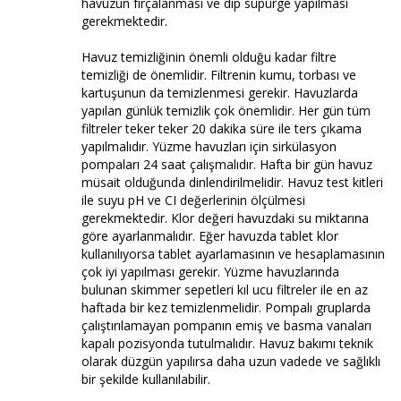
havuzun fırçalanması ve dip süpürge yapılması
gerekmektedir.
Havuz temizliğinin önemli olduğu kadar filtre
temizliği de önemlidir. Filtrenin kumu, torbası ve
kartuşunun da temizlenmesi gerekir. Havuzlarda
yapılan günlük temizlik çok önemlidir. Her gün tüm
filtreler teker teker 20 dakika süre ile ters çıkama
yapılmalıdır. Yüzme havuzları için sirkülasyon
pompaları 24 saat çalışmalıdır. Hafta bir gün havuz
müsait olduğunda dinlendirilmelidir. Havuz test kitleri
ile suyu pH ve CI değerlerinin ölçülmesi
gerekmektedir. Klor değeri havuzdaki su miktarına
göre ayarlanmalıdır. Eğer havuzda tablet klor
kullanılıyorsa tablet ayarlamasının ve hesaplamasının
çok iyi yapılması gerekir. Yüzme havuzlarında
bulunan skimmer sepetleri kıl ucu filtreler ile en az
haftada bir kez temizlenmelidir. Pompalı gruplarda
çalıştırılamayan pompanın emiş ve basma vanaları
kapalı pozisyonda tutulmalıdır. Havuz bakımı teknik
olarak düzgün yapılırsa daha uzun vadede ve sağlıklı
bir şekilde kullanılabilir.