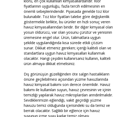
kloru, en çok kullanılan kimyasallardandır. Klor
fiyatlarının uygunluğu, fazla tercih edilmesinin en
önemli sebeplerindendir. Piyasada genelde toz klor
bulunabilir. Toz klor fiyatları talebe göre değişkenlik
göstermekle birlikte, bu ürünler en hızlı sonuç veren
havuz kimyasallarından biridir. Bir diğer kimyasal olan
yosun öldürücü, var olan yosunu çürütür ve yenisinin
üremesine engel olur. Ürün, talimatlara uygun
şekilde uygulandığında kısa sürede etkili çözüm
sunar. Dikkat etmeniz gereken; içeriği kaliteli olan ve
standartlara uygun havuz kimyasalları kullanmak
olacaktır. Hangi çeşidini kullanırsanız kullanın, kaliteli
ürün almaya dikkat etmelisiniz.
Dış görünüşün güzelliğinden öte salgın hastalıkların
önüne geçilebilmesi açısından yüzme havuzlarında
havuz kimyasal bakımı son derece önemlidir. Havuz
bakımı ile kullanılan suyun, havuz çevresinin ve içinin
temizliği yapılarak havuz mikroplardan arındırılmalıdır.
Sevdiklerimizin eğlendiği, vakit geçirdiği yüzme
havuzu temiz olduğunda içerisindeki su da temiz ve
berrak olacaktır. Sağlıklı bir eğlence için havuz
suyunun içme suyu kadar temiz olması