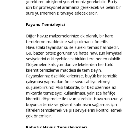
gerektiren bir işlemi şok etmeniz gerekebilir. Bu iş
için bir profesyonel aramanız gerekecek ve belirli bir
süre yüzmemenizi tavsiye edeceklerdir.
Fayans Temizleyici
Diğer havuz malzemelerinize ek olarak, bir karo
temizleme maddesine sahip olmanız önerilir.
Havuzdaki fayanslar su ile sürekli temas halindedir.
Bu, bazen tatsız görünen ve hatta havuzun kimyasal
seviyelerini etkileyebilecek birikintilere neden olabilir.
Döşemeleri kalsiyumdan ve lekelerden her türlü
kiremit temizleme maddesi ile temizleyin.
Fayanslarınız özellikle kirlenirse, büyük bir temizlik
çalışması yapmadan önce suyu tahliye etmeyi
düşünebilirsiniz. Aksi takdirde, bir bez üzerinde az
miktarda temizleyici kullanılması, yalnızca hafifçe
kiremitli döşemeler ile uzun sürebilir. Havuzunuzun yıl
boyunca temiz ve güvenli kalmasını sağlamak için
filtreleri temizlemek ve pH seviyelerini kontrol etmek
çok önemlidir.
Robotik Havuz Temizleyicileri