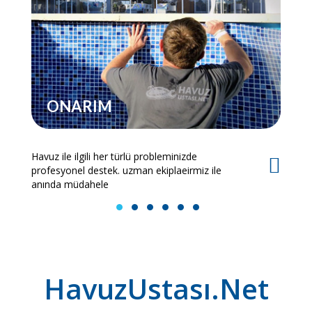
ONARIM
Havuz ile ilgili her türlü probleminizde
Es
profesyonel destek. uzman ekiplaeirmiz ile
bi
anında müdahele
1
2
3
4
5
6
HavuzUstası.Net