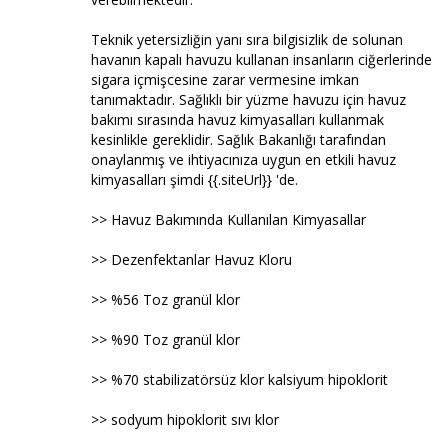
Teknik yetersizliğin yanı sıra bilgisizlik de solunan
havanın kapalı havuzu kullanan insanların ciğerlerinde
sigara içmişcesine zarar vermesine imkan
tanımaktadır. Sağlıklı bir yüzme havuzu için havuz
bakımı sırasında havuz kimyasalları kullanmak
kesinlikle gereklidir. Sağlık Bakanlığı tarafından
onaylanmış ve ihtiyacınıza uygun en etkili havuz
kimyasalları şimdi {{.siteUrl}} 'de.
>> Havuz Bakımında Kullanılan Kimyasallar
>> Dezenfektanlar Havuz Kloru
>> %56 Toz granül klor
>> %90 Toz granül klor
>> %70 stabilizatörsüz klor kalsiyum hipoklorit
>> sodyum hipoklorit sıvı klor