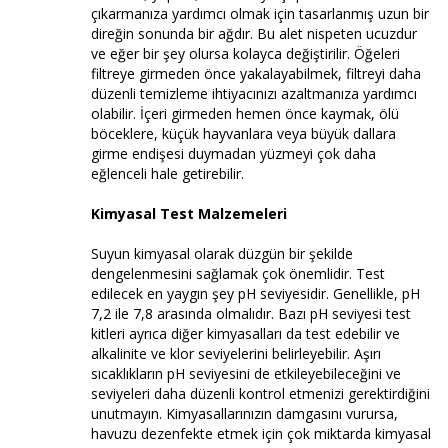
çıkarmanıza yardımcı olmak için tasarlanmış uzun bir
direğin sonunda bir ağdır. Bu alet nispeten ucuzdur
ve eğer bir şey olursa kolayca değiştirilir. Öğeleri
filtreye girmeden önce yakalayabilmek, filtreyi daha
düzenli temizleme ihtiyacınızı azaltmanıza yardımcı
olabilir. İçeri girmeden hemen önce kaymak, ölü
böceklere, küçük hayvanlara veya büyük dallara
girme endişesi duymadan yüzmeyi çok daha
eğlenceli hale getirebilir.
Kimyasal Test Malzemeleri
Suyun kimyasal olarak düzgün bir şekilde
dengelenmesini sağlamak çok önemlidir. Test
edilecek en yaygın şey pH seviyesidir. Genellikle, pH
7,2 ile 7,8 arasında olmalıdır. Bazı pH seviyesi test
kitleri ayrıca diğer kimyasalları da test edebilir ve
alkalinite ve klor seviyelerini belirleyebilir. Aşırı
sıcaklıkların pH seviyesini de etkileyebileceğini ve
seviyeleri daha düzenli kontrol etmenizi gerektirdiğini
unutmayın. Kimyasallarınızın damgasını vurursa,
havuzu dezenfekte etmek için çok miktarda kimyasal