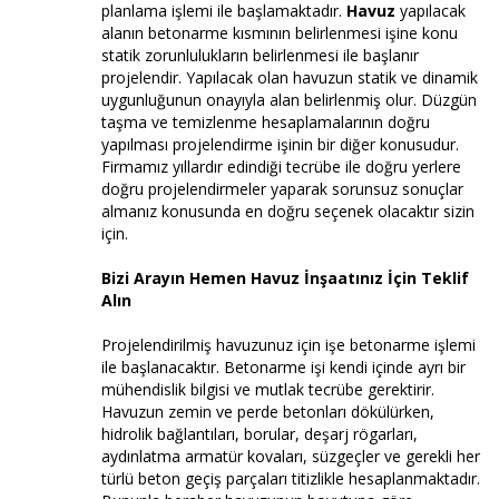
planlama işlemi ile başlamaktadır.
Havuz
yapılacak
alanın betonarme kısmının belirlenmesi işine konu
statik zorunlulukların belirlenmesi ile başlanır
projelendir. Yapılacak olan havuzun statik ve dinamik
uygunluğunun onayıyla alan belirlenmiş olur. Düzgün
taşma ve temizlenme hesaplamalarının doğru
yapılması projelendirme işinin bir diğer konusudur.
Firmamız yıllardır edindiği tecrübe ile doğru yerlere
doğru projelendirmeler yaparak sorunsuz sonuçlar
almanız konusunda en doğru seçenek olacaktır sizin
için.
Bizi Arayın Hemen Havuz İnşaatınız İçin Teklif
Alın
Projelendirilmiş havuzunuz için işe betonarme işlemi
ile başlanacaktır. Betonarme işi kendi içinde ayrı bir
mühendislik bilgisi ve mutlak tecrübe gerektirir.
Havuzun zemin ve perde betonları dökülürken,
hidrolik bağlantıları, borular, deşarj rögarları,
aydınlatma armatür kovaları, süzgeçler ve gerekli her
türlü beton geçiş parçaları titizlikle hesaplanmaktadır.