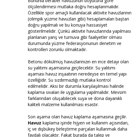
Bununla beraber havuzunun boyutuna göre
ölçülendirmesi mutlaka doğru hesaplanmalıdır.
Özellikle spor amaçlı kullanılacak aktivite havuzlarının
(olimpik yüzme havuzları gibi) hesaplamaları baştan
doğru yapılmalı ve bu konuya hassasiyet
gösterilmelidir. Çünkü aktivite havuzlarında yapılması
planlanan yarış ve turnuva gibi faaliyetler olması
durumunda yüzme federasyonunun denetim ve
kontrolleri zorunlu olmaktadır.
Betonu dökülmüş havuzlarınızın en ince detayı olan
su yalıtımı aşamasına geçilecektir. Su yalıtımı
aşaması havuz inşaatının neredeyse en temel yapı
özelliğidir. Su sızdırmazlığı mutlaka kontrol
edilmelidir. Aksi bir durumla karşılaşılması halinde
kaplama sıvaları ile uygulama yapılmalıdır. Mevsim
farklarından oluşabilecek suya ve dona dayanıklı
kaliteli malzeme kullanılması esastır.
Son aşama olan havuz kaplama aşamasına geçilir.
Havuz
kaplama işinde hijyen ve kullanım açısından,
iç ve dışbükey birleştirme parçaları kullanmak daha
faydalı olacaktır. Fakat burada da talep ve