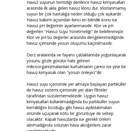
Havuz suyunun temizliği denilince havuz kimyasalları
arasında ilk akla gelen havuz kloru dur. Klorlanmamış
suyun bir çok hastalığa neden olduğu çok aşikardır.
Havuz bakımı açısından ikinci en bilindik konu ise
Havuz pH değerinin ayarlanmasıdır. Klor ve pH
değerleri "Havuz Suyu Yönetmeliği" ile belirlenmiştir.
Klor ve pH bu değerler arasında dengelenmediğinde
havuz içerisinde yosun oluşumu kaçınılmazdır.
Derz aralarında ve fayans çatlaklarında yoğunlaşarak
yosunu gözle görülür hale getiren
mikroorganizmalardan kurtulmanın çaresi ise yine bir
havuz kimyasalı olan "yosun önleyici"dir.
Havuz suyu içerisinde yer almaya başlayan partiküller
de havuz sistemi içerisinde yer alan filtreler
tarafından süzülememektedir. Uygun havuz
kimyasalları kullanılmadığında bu partiküller suyun
berraklığını bozduğu gibi havuz aydınlatmaları
önünde uçuşarak kötü bir görüntüye de sebep
olacaktır. Kapalı havuzlarda ise gerekli önlem
alınmadığında solunan hava akciğerlere zarar
verebilmektedir.