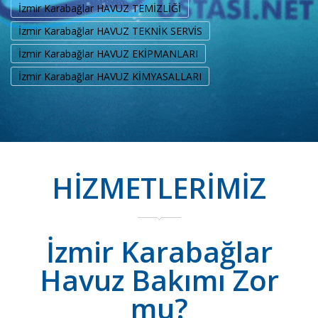
İzmir Karabağlar HAVUZ TEMİZLİĞİ
İzmir Karabağlar HAVUZ TEKNİK SERVİS
İzmir Karabağlar HAVUZ EKİPMANLARI
İzmir Karabağlar HAVUZ KİMYASALLARI
HİZMETLERİMİZ
İzmir Karabağlar
Havuz Bakımı Zor
mu?