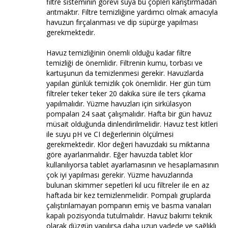
filtre sisteminin görevi suya bu çöpleri karıştırmadan
arıtmaktır. Filtre temizliğine yardımcı olmak amacıyla
havuzun fırçalanması ve dip süpürge yapılması
gerekmektedir.
Havuz temizliğinin önemli olduğu kadar filtre
temizliği de önemlidir. Filtrenin kumu, torbası ve
kartuşunun da temizlenmesi gerekir. Havuzlarda
yapılan günlük temizlik çok önemlidir. Her gün tüm
filtreler teker teker 20 dakika süre ile ters çıkama
yapılmalıdır. Yüzme havuzları için sirkülasyon
pompaları 24 saat çalışmalıdır. Hafta bir gün havuz
müsait olduğunda dinlendirilmelidir. Havuz test kitleri
ile suyu pH ve CI değerlerinin ölçülmesi
gerekmektedir. Klor değeri havuzdaki su miktarına
göre ayarlanmalıdır. Eğer havuzda tablet klor
kullanılıyorsa tablet ayarlamasının ve hesaplamasının
çok iyi yapılması gerekir. Yüzme havuzlarında
bulunan skimmer sepetleri kıl ucu filtreler ile en az
haftada bir kez temizlenmelidir. Pompalı gruplarda
çalıştırılamayan pompanın emiş ve basma vanaları
kapalı pozisyonda tutulmalıdır. Havuz bakımı teknik
olarak düzgün yapılırsa daha uzun vadede ve sağlıklı