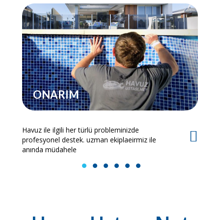
ONARIM
Havuz ile ilgili her türlü probleminizde
Es
profesyonel destek. uzman ekiplaeirmiz ile
bi
anında müdahele
1
2
3
4
5
6