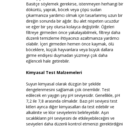
Basitçe söylemek gerekirse, istenmeyen herhangi bir
döküntü, yaprak, böcek veya çöpü sudan
çıkarmanıza yardımcı olmak için tasarlanmış uzun bir
direğin sonunda bir ağdır. Bu alet nispeten ucuzdur
ve eğer bir şey olursa kolayca değiştirilir. Öğeleri
filtreye girmeden önce yakalayabilmek, filtreyi daha
düzenli temizleme ihtiyacınızı azaltmanıza yardımcı
olabilir. İçeri girmeden hemen önce kaymak, ölü
böceklere, küçük hayvanlara veya büyük dallara
girme endişesi duymadan yüzmeyi çok daha
eğlenceli hale getirebilir.
Kimyasal Test Malzemeleri
Suyun kimyasal olarak düzgün bir şekilde
dengelenmesini sağlamak çok önemlidir. Test
edilecek en yaygın şey pH seviyesidir. Genellikle, pH
7,2 ile 7,8 arasında olmalıdır. Bazı pH seviyesi test
kitleri ayrıca diğer kimyasalları da test edebilir ve
alkalinite ve klor seviyelerini belirleyebilir. Aşırı
sıcaklıkların pH seviyesini de etkileyebileceğini ve
seviyeleri daha düzenli kontrol etmenizi gerektirdiğini