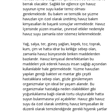
berrak olacaktır. Sağlıklı bir eğlence için havuz
suyunun içme suyu kadar temiz olması
gerekmektedir. Bu bakım ve temizlik ise yüzme
havuzları için özel olarak üretilmiş havuz bakım
kimyasalları ile başarılı sonuçlar vermektedir. Havuz
İçerisinde yüzen insanlar, çevresel etkiler nedeniyle
havuz suyu zamanla ister istemez kirlenmektedir.
Yağ, salya, ter, güneş yağları, kepek, toz, toprak,
kum, çim ve hatta idrar bu kirliliğe sebep olan,
zamanla havuz bünyesinde biriken maddelerden
bazılarıdır. Havuz kimyasal denefektanları bu
maddeleri yok ederek havuzu insan sağlığı açısından
kullanılabilir hale getirmektedir. Yüzme havuzları
yapıları gereği bakteri ve mantar gibi çeşitli
hastalıklara sebep olan, gözle görülemeyen
organizmalar için ideal bir yaşam alanıdır. Bu
organizmalar hastalığa neden olabildikleri gibi
yoğunluklarına bağlı olarak tortu oluşturabilir hatta
suyun bulanmasına yol açabilirler. Havuz gibi havuz
suyu da özel olarak üretilmiş havuz kimyasalları ile
düzenli olarak temizlendiğinde gerekli hijyenik şartlar