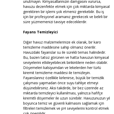
unutmayın. Kimyasallarınızın damgasını vurursa,
havuzu dezenfekte etmek için çok miktarda kimyasal
gerektiren bir işlemi şok etmeniz gerekebilir. Bu iş
için bir profesyonel aramanız gerekecek ve belirli bir
süre yüzmemenizi tavsiye edeceklerdir.
Fayans Temizleyici
Diğer havuz malzemelerinize ek olarak, bir karo
temizleme maddesine sahip olmanız önerilir.
Havuzdaki fayanslar su ile sürekli temas halindedir.
Bu, bazen tatsız görünen ve hatta havuzun kimyasal
seviyelerini etkileyebilecek birikintilere neden olabilir.
Döşemeleri kalsiyumdan ve lekelerden her türlü
kiremit temizleme maddesi ile temizleyin.
Fayanslarınız özellikle kirlenirse, büyük bir temizlik
çalışması yapmadan önce suyu tahliye etmeyi
düşünebilirsiniz. Aksi takdirde, bir bez üzerinde az
miktarda temizleyici kullanılması, yalnızca hafifçe
kiremitli döşemeler ile uzun sürebilir. Havuzunuzun yıl
boyunca temiz ve güvenli kalmasını sağlamak için
filtreleri temizlemek ve pH seviyelerini kontrol etmek
çok önemlidir.