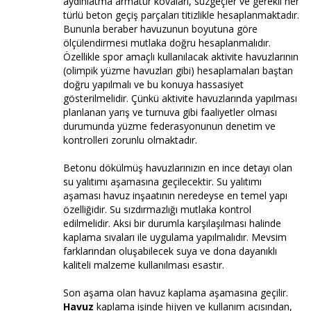
aydınlatma armatür kovaları, süzgeçler ve gerekli her
türlü beton geçiş parçaları titizlikle hesaplanmaktadır.
Bununla beraber havuzunun boyutuna göre
ölçülendirmesi mutlaka doğru hesaplanmalıdır.
Özellikle spor amaçlı kullanılacak aktivite havuzlarının
(olimpik yüzme havuzları gibi) hesaplamaları baştan
doğru yapılmalı ve bu konuya hassasiyet
gösterilmelidir. Çünkü aktivite havuzlarında yapılması
planlanan yarış ve turnuva gibi faaliyetler olması
durumunda yüzme federasyonunun denetim ve
kontrolleri zorunlu olmaktadır.
Betonu dökülmüş havuzlarınızın en ince detayı olan
su yalıtımı aşamasına geçilecektir. Su yalıtımı
aşaması havuz inşaatının neredeyse en temel yapı
özelliğidir. Su sızdırmazlığı mutlaka kontrol
edilmelidir. Aksi bir durumla karşılaşılması halinde
kaplama sıvaları ile uygulama yapılmalıdır. Mevsim
farklarından oluşabilecek suya ve dona dayanıklı
kaliteli malzeme kullanılması esastır.
Son aşama olan havuz kaplama aşamasına geçilir.
Havuz
kaplama işinde hijyen ve kullanım açısından,