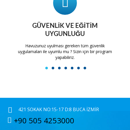
GÜVENLIK VE EĞITIM
UYGUNLUĞU
tam
Havuzunuz uyulması gereken tüm güvenlik
H
uygulamaları ile uyumlu mu ? Sizin için bir program
yapabiliriz.
1
2
3
4
5
6
7
421 SOKAK NO:15-17 D:8 BUCA İZMIR
+90 505 4253000