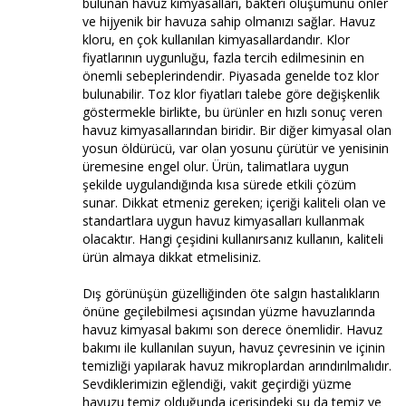
bulunan havuz kimyasalları, bakteri oluşumunu önler
ve hijyenik bir havuza sahip olmanızı sağlar. Havuz
kloru, en çok kullanılan kimyasallardandır. Klor
fiyatlarının uygunluğu, fazla tercih edilmesinin en
önemli sebeplerindendir. Piyasada genelde toz klor
bulunabilir. Toz klor fiyatları talebe göre değişkenlik
göstermekle birlikte, bu ürünler en hızlı sonuç veren
havuz kimyasallarından biridir. Bir diğer kimyasal olan
yosun öldürücü, var olan yosunu çürütür ve yenisinin
üremesine engel olur. Ürün, talimatlara uygun
şekilde uygulandığında kısa sürede etkili çözüm
sunar. Dikkat etmeniz gereken; içeriği kaliteli olan ve
standartlara uygun havuz kimyasalları kullanmak
olacaktır. Hangi çeşidini kullanırsanız kullanın, kaliteli
ürün almaya dikkat etmelisiniz.
Dış görünüşün güzelliğinden öte salgın hastalıkların
önüne geçilebilmesi açısından yüzme havuzlarında
havuz kimyasal bakımı son derece önemlidir. Havuz
bakımı ile kullanılan suyun, havuz çevresinin ve içinin
temizliği yapılarak havuz mikroplardan arındırılmalıdır.
Sevdiklerimizin eğlendiği, vakit geçirdiği yüzme
havuzu temiz olduğunda içerisindeki su da temiz ve