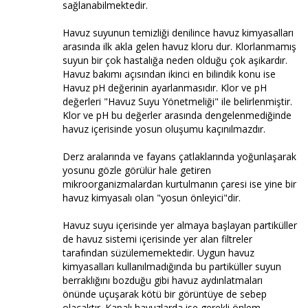
sağlanabilmektedir.
Havuz suyunun temizliği denilince havuz kimyasalları
arasında ilk akla gelen havuz kloru dur. Klorlanmamış
suyun bir çok hastalığa neden olduğu çok aşikardır.
Havuz bakımı açısından ikinci en bilindik konu ise
Havuz pH değerinin ayarlanmasıdır. Klor ve pH
değerleri "Havuz Suyu Yönetmeliği" ile belirlenmiştir.
Klor ve pH bu değerler arasında dengelenmediğinde
havuz içerisinde yosun oluşumu kaçınılmazdır.
Derz aralarında ve fayans çatlaklarında yoğunlaşarak
yosunu gözle görülür hale getiren
mikroorganizmalardan kurtulmanın çaresi ise yine bir
havuz kimyasalı olan "yosun önleyici"dir.
Havuz suyu içerisinde yer almaya başlayan partiküller
de havuz sistemi içerisinde yer alan filtreler
tarafından süzülememektedir. Uygun havuz
kimyasalları kullanılmadığında bu partiküller suyun
berraklığını bozduğu gibi havuz aydınlatmaları
önünde uçuşarak kötü bir görüntüye de sebep
olacaktır. Kapalı havuzlarda ise gerekli önlem