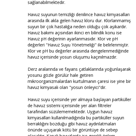
sağlanabilmektedir.
Havuz suyunun temizliği denilince havuz kimyasalları
arasında ilk akla gelen havuz kloru dur. Klorlanmamış
suyun bir çok hastalığa neden olduğu çok aşikardır.
Havuz bakımı açısından ikinci en bilindik konu ise
Havuz pH değerinin ayarlanmasıdır. Klor ve pH
değerleri "Havuz Suyu Yönetmeliği" ile belirlenmiştir.
Klor ve pH bu değerler arasında dengelenmediğinde
havuz içerisinde yosun oluşumu kaçınılmazdır.
Derz aralarında ve fayans çatlaklarında yoğunlaşarak
yosunu gözle görülür hale getiren
mikroorganizmalardan kurtulmanın çaresi ise yine bir
havuz kimyasalı olan "yosun önleyici"dir.
Havuz suyu içerisinde yer almaya başlayan partiküller
de havuz sistemi içerisinde yer alan filtreler
tarafından süzülememektedir. Uygun havuz
kimyasalları kullanılmadığında bu partiküller suyun
berraklığını bozduğu gibi havuz aydınlatmaları
önünde uçuşarak kötü bir görüntüye de sebep
olacaktır. Kapalı havuzlarda ise gerekli önlem