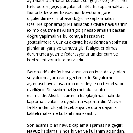
aydınlatma armatür kovaları, süzgeçler ve gerekli her
türlü beton geçiş parçaları titizlikle hesaplanmaktadır.
Bununla beraber havuzunun boyutuna göre
ölçülendirmesi mutlaka doğru hesaplanmalıdır.
Özellikle spor amaçlı kullanılacak aktivite havuzlarının
(olimpik yüzme havuzları gibi) hesaplamaları baştan
doğru yapılmalı ve bu konuya hassasiyet
gösterilmelidir. Çünkü aktivite havuzlarında yapılması
planlanan yarış ve turnuva gibi faaliyetler olması
durumunda yüzme federasyonunun denetim ve
kontrolleri zorunlu olmaktadır.
Betonu dökülmüş havuzlarınızın en ince detayı olan
su yalıtımı aşamasına geçilecektir. Su yalıtımı
aşaması havuz inşaatının neredeyse en temel yapı
özelliğidir. Su sızdırmazlığı mutlaka kontrol
edilmelidir. Aksi bir durumla karşılaşılması halinde
kaplama sıvaları ile uygulama yapılmalıdır. Mevsim
farklarından oluşabilecek suya ve dona dayanıklı
kaliteli malzeme kullanılması esastır.
Son aşama olan havuz kaplama aşamasına geçilir.
Havuz
kaplama işinde hijyen ve kullanım açısından,