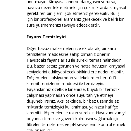
unutmayın. Kimyasallarınızın damgasını vurursa,
havuzu dezenfekte etmek için çok miktarda kimyasal
gerektiren bir işlemi şok etmeniz gerekebilir. Bu iş
için bir profesyonel aramanız gerekecek ve belirli bir
süre yüzmemenizi tavsiye edeceklerdir.
Fayans Temizleyici
Diğer havuz malzemelerinize ek olarak, bir karo
temizleme maddesine sahip olmanız önerilir.
Havuzdaki fayanslar su ile sürekli temas halindedir.
Bu, bazen tatsız görünen ve hatta havuzun kimyasal
seviyelerini etkileyebilecek birikintilere neden olabilir.
Döşemeleri kalsiyumdan ve lekelerden her türlü
kiremit temizleme maddesi ile temizleyin.
Fayanslarınız özellikle kirlenirse, büyük bir temizlik
çalışması yapmadan önce suyu tahliye etmeyi
düşünebilirsiniz. Aksi takdirde, bir bez üzerinde az
miktarda temizleyici kullanılması, yalnızca hafifçe
kiremitli döşemeler ile uzun sürebilir. Havuzunuzun yıl
boyunca temiz ve güvenli kalmasını sağlamak için
filtreleri temizlemek ve pH seviyelerini kontrol etmek
çok önemlidir.