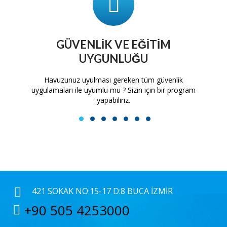
GÜVENLIK VE EĞITIM
UYGUNLUĞU
tam
Havuzunuz uyulması gereken tüm güvenlik
H
uygulamaları ile uyumlu mu ? Sizin için bir program
yapabiliriz.
1
2
3
4
5
6
7
421 SOKAK NO:15-17 D:8 BUCA İZMIR
+90 505 4253000