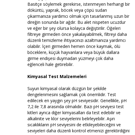
Basitçe söylemek gerekirse, istenmeyen herhangi bir
döküntü, yaprak, böcek veya çöpü sudan
çıkarmanıza yardımcı olmak için tasarlanmış uzun bir
direğin sonunda bir ağdır. Bu alet nispeten ucuzdur
ve eğer bir şey olursa kolayca değiştirilir. Öğeleri
filtreye girmeden önce yakalayabilmek, filtreyi daha
düzenli temizleme ihtiyacınızı azaltmanıza yardımcı
olabilir. İçeri girmeden hemen önce kaymak, ölü
böceklere, küçük hayvanlara veya büyük dallara
girme endişesi duymadan yüzmeyi çok daha
eğlenceli hale getirebilir.
Kimyasal Test Malzemeleri
Suyun kimyasal olarak düzgün bir şekilde
dengelenmesini sağlamak çok önemlidir. Test
edilecek en yaygın şey pH seviyesidir. Genellikle, pH
7,2 ile 7,8 arasında olmalıdır. Bazı pH seviyesi test
kitleri ayrıca diğer kimyasalları da test edebilir ve
alkalinite ve klor seviyelerini belirleyebilir. Aşırı
sıcaklıkların pH seviyesini de etkileyebileceğini ve
seviyeleri daha düzenli kontrol etmenizi gerektirdiğini