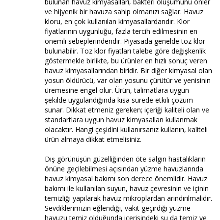
bulunan havuz kimyasalları, bakteri oluşumunu önler
ve hijyenik bir havuza sahip olmanızı sağlar. Havuz
kloru, en çok kullanılan kimyasallardandır. Klor
fiyatlarının uygunluğu, fazla tercih edilmesinin en
önemli sebeplerindendir. Piyasada genelde toz klor
bulunabilir. Toz klor fiyatları talebe göre değişkenlik
göstermekle birlikte, bu ürünler en hızlı sonuç veren
havuz kimyasallarından biridir. Bir diğer kimyasal olan
yosun öldürücü, var olan yosunu çürütür ve yenisinin
üremesine engel olur. Ürün, talimatlara uygun
şekilde uygulandığında kısa sürede etkili çözüm
sunar. Dikkat etmeniz gereken; içeriği kaliteli olan ve
standartlara uygun havuz kimyasalları kullanmak
olacaktır. Hangi çeşidini kullanırsanız kullanın, kaliteli
ürün almaya dikkat etmelisiniz.
Dış görünüşün güzelliğinden öte salgın hastalıkların
önüne geçilebilmesi açısından yüzme havuzlarında
havuz kimyasal bakımı son derece önemlidir. Havuz
bakımı ile kullanılan suyun, havuz çevresinin ve içinin
temizliği yapılarak havuz mikroplardan arındırılmalıdır.
Sevdiklerimizin eğlendiği, vakit geçirdiği yüzme
havuzu temiz olduğunda içerisindeki su da temiz ve