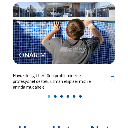
ONARIM
Havuz ile ilgili her türlü probleminizde
Es
profesyonel destek. uzman ekiplaeirmiz ile
bi
anında müdahele
1
2
3
4
5
6