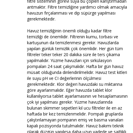
filtre sisteminin görevi suya bu çöpleri karıştırmadan
arıtmaktır. Filtre temizliğine yardımcı olmak amacıyla
havuzun fırçalanması ve dip süpürge yapılması
gerekmektedir.
Havuz temizliğinin önemli olduğu kadar filtre
temizliği de önemlidir. Filtrenin kumu, torbası ve
kartuşunun da temizlenmesi gerekir. Havuzlarda
yapılan günlük temizlik çok önemlidir. Her gün tüm
filtreler teker teker 20 dakika süre ile ters çıkama
yapılmalıdır. Yüzme havuzları için sirkülasyon
pompaları 24 saat çalışmalıdır. Hafta bir gün havuz
müsait olduğunda dinlendirilmelidir. Havuz test kitleri
ile suyu pH ve CI değerlerinin ölçülmesi
gerekmektedir. Klor değeri havuzdaki su miktarına
göre ayarlanmalıdır. Eğer havuzda tablet klor
kullanılıyorsa tablet ayarlamasının ve hesaplamasının
çok iyi yapılması gerekir. Yüzme havuzlarında
bulunan skimmer sepetleri kıl ucu filtreler ile en az
haftada bir kez temizlenmelidir. Pompalı gruplarda
çalıştırılamayan pompanın emiş ve basma vanaları
kapalı pozisyonda tutulmalıdır. Havuz bakımı teknik
olarak düzgün yapılırsa daha uzun vadede ve sağlıklı