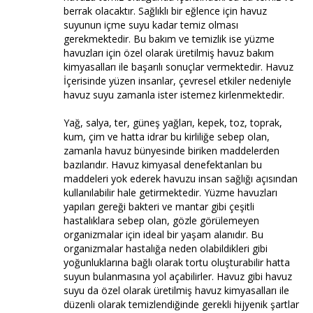
berrak olacaktır. Sağlıklı bir eğlence için havuz
suyunun içme suyu kadar temiz olması
gerekmektedir. Bu bakım ve temizlik ise yüzme
havuzları için özel olarak üretilmiş havuz bakım
kimyasalları ile başarılı sonuçlar vermektedir. Havuz
İçerisinde yüzen insanlar, çevresel etkiler nedeniyle
havuz suyu zamanla ister istemez kirlenmektedir.
Yağ, salya, ter, güneş yağları, kepek, toz, toprak,
kum, çim ve hatta idrar bu kirliliğe sebep olan,
zamanla havuz bünyesinde biriken maddelerden
bazılarıdır. Havuz kimyasal denefektanları bu
maddeleri yok ederek havuzu insan sağlığı açısından
kullanılabilir hale getirmektedir. Yüzme havuzları
yapıları gereği bakteri ve mantar gibi çeşitli
hastalıklara sebep olan, gözle görülemeyen
organizmalar için ideal bir yaşam alanıdır. Bu
organizmalar hastalığa neden olabildikleri gibi
yoğunluklarına bağlı olarak tortu oluşturabilir hatta
suyun bulanmasına yol açabilirler. Havuz gibi havuz
suyu da özel olarak üretilmiş havuz kimyasalları ile
düzenli olarak temizlendiğinde gerekli hijyenik şartlar