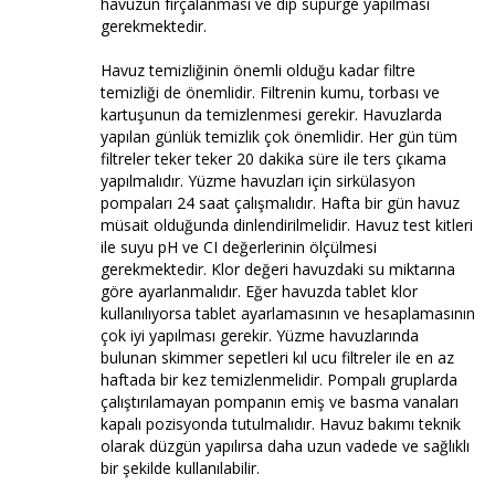
havuzun fırçalanması ve dip süpürge yapılması
gerekmektedir.
Havuz temizliğinin önemli olduğu kadar filtre
temizliği de önemlidir. Filtrenin kumu, torbası ve
kartuşunun da temizlenmesi gerekir. Havuzlarda
yapılan günlük temizlik çok önemlidir. Her gün tüm
filtreler teker teker 20 dakika süre ile ters çıkama
yapılmalıdır. Yüzme havuzları için sirkülasyon
pompaları 24 saat çalışmalıdır. Hafta bir gün havuz
müsait olduğunda dinlendirilmelidir. Havuz test kitleri
ile suyu pH ve CI değerlerinin ölçülmesi
gerekmektedir. Klor değeri havuzdaki su miktarına
göre ayarlanmalıdır. Eğer havuzda tablet klor
kullanılıyorsa tablet ayarlamasının ve hesaplamasının
çok iyi yapılması gerekir. Yüzme havuzlarında
bulunan skimmer sepetleri kıl ucu filtreler ile en az
haftada bir kez temizlenmelidir. Pompalı gruplarda
çalıştırılamayan pompanın emiş ve basma vanaları
kapalı pozisyonda tutulmalıdır. Havuz bakımı teknik
olarak düzgün yapılırsa daha uzun vadede ve sağlıklı
bir şekilde kullanılabilir.