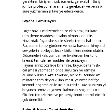
gerektiren bir işlemi şok etmeniz gerekebilir. Bu iş
için bir profesyonel aramanız gerekecek ve belirli bir
süre yüzmemenizi tavsiye edeceklerdir.
Fayans Temizleyici
Diğer havuz malzemelerinize ek olarak, bir karo
temizleme maddesine sahip olmanız önerilir.
Havuzdaki fayanslar su ile sürekli temas halindedir.
Bu, bazen tatsız görünen ve hatta havuzun kimyasal
seviyelerini etkileyebilecek birikintilere neden olabilir.
Döşemeleri kalsiyumdan ve lekelerden her türlü
kiremit temizleme maddesi ile temizleyin.
Fayanslarınız özellikle kirlenirse, büyük bir temizlik
çalışması yapmadan önce suyu tahliye etmeyi
düşünebilirsiniz. Aksi takdirde, bir bez üzerinde az
miktarda temizleyici kullanılması, yalnızca hafifçe
kiremitli döşemeler ile uzun sürebilir. Havuzunuzun yıl
boyunca temiz ve güvenli kalmasını sağlamak için
filtreleri temizlemek ve pH seviyelerini kontrol etmek
çok önemlidir.
Robotik Havuz Temizleyicileri