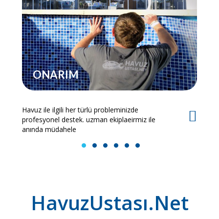
ONARIM
Havuz ile ilgili her türlü probleminizde
Es
profesyonel destek. uzman ekiplaeirmiz ile
bi
anında müdahele
1
2
3
4
5
6
HavuzUstası.Net