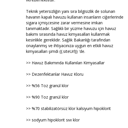
Teknik yetersizliğin yanı sıra bilgisizlik de solunan
havanın kapalı havuzu kullanan insanların ciğerlerinde
sigara içmişcesine zarar vermesine imkan
tanımaktadır. Sağlıklı bir yüzme havuzu için havuz
bakımı sırasında havuz kimyasalları kullanmak
kesinlikle gereklidir. Sağlık Bakanlığı tarafından
onaylanmış ve ihtiyacınıza uygun en etkili havuz
kimyasalları şimdi {{.siteUrl}} 'de.
>> Havuz Bakımında Kullanılan Kimyasallar
>> Dezenfektanlar Havuz Kloru
>> %56 Toz granül klor
>> %90 Toz granül klor
>> %70 stabilizatörsüz klor kalsiyum hipoklorit
>> sodyum hipoklorit sıvı klor