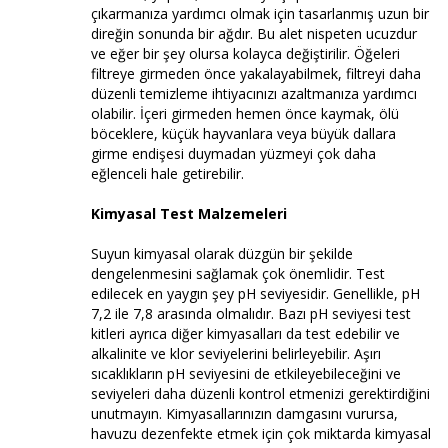
çıkarmanıza yardımcı olmak için tasarlanmış uzun bir
direğin sonunda bir ağdır. Bu alet nispeten ucuzdur
ve eğer bir şey olursa kolayca değiştirilir. Öğeleri
filtreye girmeden önce yakalayabilmek, filtreyi daha
düzenli temizleme ihtiyacınızı azaltmanıza yardımcı
olabilir. İçeri girmeden hemen önce kaymak, ölü
böceklere, küçük hayvanlara veya büyük dallara
girme endişesi duymadan yüzmeyi çok daha
eğlenceli hale getirebilir.
Kimyasal Test Malzemeleri
Suyun kimyasal olarak düzgün bir şekilde
dengelenmesini sağlamak çok önemlidir. Test
edilecek en yaygın şey pH seviyesidir. Genellikle, pH
7,2 ile 7,8 arasında olmalıdır. Bazı pH seviyesi test
kitleri ayrıca diğer kimyasalları da test edebilir ve
alkalinite ve klor seviyelerini belirleyebilir. Aşırı
sıcaklıkların pH seviyesini de etkileyebileceğini ve
seviyeleri daha düzenli kontrol etmenizi gerektirdiğini
unutmayın. Kimyasallarınızın damgasını vurursa,
havuzu dezenfekte etmek için çok miktarda kimyasal