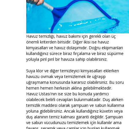
Havuz temizliği, havuz bakımı için gerekli olan üç
önemli kriterden birisidir. Diğer ikisi ise havuz
kimyasalları ve havuz dolaşımıdır. Doğru ekipmanları
kullandığınız sürece biraz fırçalama ve biraz süpürme
yoluyla pırıl pırıl bir havuza sahip olabilirsiniz.
Suya klor ve diğer temizleyici kimyasalları eklerken
havuzu ovmak veya temizlemek ile uğraşıp
uğraşmama konusunda kararsız olabilirsiniz. Bu soru
hemen hemen herkesin aklına gelebilmektedir.
Havuz Ustası'nın ise size bu konuda yardımcı
olabilecek belirli cevapları bulunmaktadır. Duş alırken
temizlik maddesi olarak şampuan ve sabun kullanma
yoluna gidebilirsiniz. Ancak kullandığınız küvetin veya
duş alanının temiz kalması garanti değildir. Şampuan
ve sabun vücudunuzu temizlemek için kullanılır ama
fayans, seramik veya camlar için bunları kullanmak