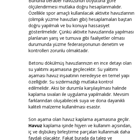
Bununla beraber havuzunun boyutuna göre
ölçülendirmesi mutlaka doğru hesaplanmalıdır.
Özellikle spor amaçlı kullanılacak aktivite havuzlarının
(olimpik yüzme havuzları gibi) hesaplamaları baştan
doğru yapılmalı ve bu konuya hassasiyet
gösterilmelidir. Çünkü aktivite havuzlarında yapılması
planlanan yarış ve turnuva gibi faaliyetler olması
durumunda yüzme federasyonunun denetim ve
kontrolleri zorunlu olmaktadır.
Betonu dökülmüş havuzlarınızın en ince detayı olan
su yalıtımı aşamasına geçilecektir. Su yalıtımı
aşaması havuz inşaatının neredeyse en temel yapı
özelliğidir. Su sızdırmazlığı mutlaka kontrol
edilmelidir. Aksi bir durumla karşılaşılması halinde
kaplama sıvaları ile uygulama yapılmalıdır. Mevsim
farklarından oluşabilecek suya ve dona dayanıklı
kaliteli malzeme kullanılması esastır.
Son aşama olan havuz kaplama aşamasına geçilir.
Havuz
kaplama işinde hijyen ve kullanım açısından,
iç ve dışbükey birleştirme parçaları kullanmak daha
faydalı olacaktır. Fakat burada da talep ve