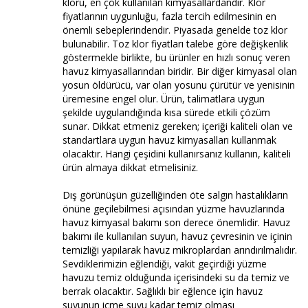
kloru, en çok kullanılan kimyasallardandır. Klor
fiyatlarının uygunluğu, fazla tercih edilmesinin en
önemli sebeplerindendir. Piyasada genelde toz klor
bulunabilir. Toz klor fiyatları talebe göre değişkenlik
göstermekle birlikte, bu ürünler en hızlı sonuç veren
havuz kimyasallarından biridir. Bir diğer kimyasal olan
yosun öldürücü, var olan yosunu çürütür ve yenisinin
üremesine engel olur. Ürün, talimatlara uygun
şekilde uygulandığında kısa sürede etkili çözüm
sunar. Dikkat etmeniz gereken; içeriği kaliteli olan ve
standartlara uygun havuz kimyasalları kullanmak
olacaktır. Hangi çeşidini kullanırsanız kullanın, kaliteli
ürün almaya dikkat etmelisiniz.
Dış görünüşün güzelliğinden öte salgın hastalıkların
önüne geçilebilmesi açısından yüzme havuzlarında
havuz kimyasal bakımı son derece önemlidir. Havuz
bakımı ile kullanılan suyun, havuz çevresinin ve içinin
temizliği yapılarak havuz mikroplardan arındırılmalıdır.
Sevdiklerimizin eğlendiği, vakit geçirdiği yüzme
havuzu temiz olduğunda içerisindeki su da temiz ve
berrak olacaktır. Sağlıklı bir eğlence için havuz
suyunun içme suyu kadar temiz olması