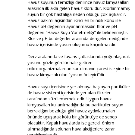
Havuz suyunun temizliği denilince havuz kimyasalları
arasında ilk akla gelen havuz kloru dur. Klorlanmamış
suyun bir çok hastalığa neden olduğu çok aşikardır.
Havuz bakımı açısından ikinci en bilindik konu ise
Havuz pH değerinin ayarlanmasıdır. Klor ve pH
değerleri "Havuz Suyu Yönetmeliği" ile belirlenmiştir.
Klor ve pH bu değerler arasında dengelenmediğinde
havuz içerisinde yosun oluşumu kaçınılmazdır.
Derz aralarında ve fayans çatlaklarında yoğunlaşarak
yosunu gözle görülür hale getiren
mikroorganizmalardan kurtulmanın çaresi ise yine bir
havuz kimyasalı olan "yosun önleyici"dir.
Havuz suyu içerisinde yer almaya başlayan partiküller
de havuz sistemi içerisinde yer alan filtreler
tarafından süzülememektedir. Uygun havuz
kimyasalları kullanılmadığında bu partiküller suyun
berraklığını bozduğu gibi havuz aydınlatmaları
önünde uçuşarak kötü bir görüntüye de sebep
olacaktır. Kapalı havuzlarda ise gerekli önlem
alınmadığında solunan hava akciğerlere zarar
verebilmektedir.