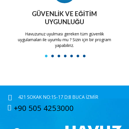
GÜVENLIK VE EĞITIM
UYGUNLUĞU
tam
Havuzunuz uyulması gereken tüm güvenlik
H
uygulamaları ile uyumlu mu ? Sizin için bir program
yapabiliriz.
1
2
3
4
5
6
7
421 SOKAK NO:15-17 D:8 BUCA İZMIR
+90 505 4253000