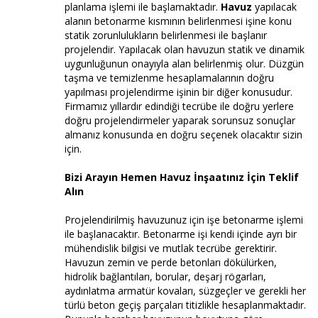
planlama işlemi ile başlamaktadır.
Havuz
yapılacak
alanın betonarme kısmının belirlenmesi işine konu
statik zorunlulukların belirlenmesi ile başlanır
projelendir. Yapılacak olan havuzun statik ve dinamik
uygunluğunun onayıyla alan belirlenmiş olur. Düzgün
taşma ve temizlenme hesaplamalarının doğru
yapılması projelendirme işinin bir diğer konusudur.
Firmamız yıllardır edindiği tecrübe ile doğru yerlere
doğru projelendirmeler yaparak sorunsuz sonuçlar
almanız konusunda en doğru seçenek olacaktır sizin
için.
Bizi Arayın Hemen Havuz İnşaatınız İçin Teklif
Alın
Projelendirilmiş havuzunuz için işe betonarme işlemi
ile başlanacaktır. Betonarme işi kendi içinde ayrı bir
mühendislik bilgisi ve mutlak tecrübe gerektirir.
Havuzun zemin ve perde betonları dökülürken,
hidrolik bağlantıları, borular, deşarj rögarları,
aydınlatma armatür kovaları, süzgeçler ve gerekli her
türlü beton geçiş parçaları titizlikle hesaplanmaktadır.