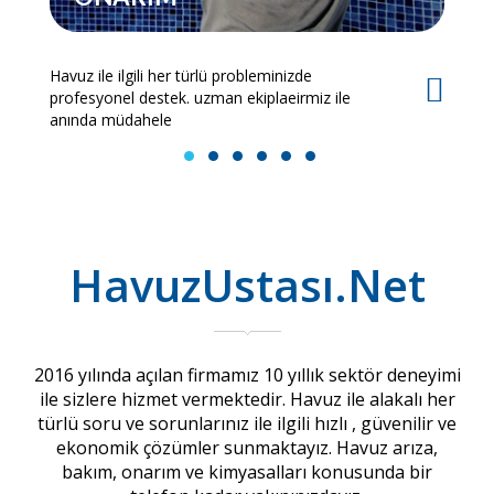
Havuz ile ilgili her türlü probleminizde
Es
profesyonel destek. uzman ekiplaeirmiz ile
bi
anında müdahele
1
2
3
4
5
6
HavuzUstası.Net
2016 yılında açılan firmamız 10 yıllık sektör deneyimi
ile sizlere hizmet vermektedir. Havuz ile alakalı her
türlü soru ve sorunlarınız ile ilgili hızlı , güvenilir ve
ekonomik çözümler sunmaktayız. Havuz arıza,
bakım, onarım ve kimyasalları konusunda bir