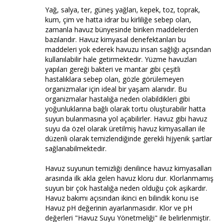
Yağ, salya, ter, güneş yağları, kepek, toz, toprak,
kum, çim ve hatta idrar bu kirliliğe sebep olan,
zamanla havuz bünyesinde biriken maddelerden
bazılarıdır. Havuz kimyasal denefektanları bu
maddeleri yok ederek havuzu insan sağlığı açısından
kullanılabilir hale getirmektedir. Yüzme havuzları
yapıları gereği bakteri ve mantar gibi çeşitli
hastalıklara sebep olan, gözle görülemeyen
organizmalar için ideal bir yaşam alanıdır. Bu
organizmalar hastalığa neden olabildikleri gibi
yoğunluklarına bağlı olarak tortu oluşturabilir hatta
suyun bulanmasına yol açabilirler. Havuz gibi havuz
suyu da özel olarak üretilmiş havuz kimyasalları ile
düzenli olarak temizlendiğinde gerekli hijyenik şartlar
sağlanabilmektedir.
Havuz suyunun temizliği denilince havuz kimyasalları
arasında ilk akla gelen havuz kloru dur. Klorlanmamış
suyun bir çok hastalığa neden olduğu çok aşikardır.
Havuz bakımı açısından ikinci en bilindik konu ise
Havuz pH değerinin ayarlanmasıdır. Klor ve pH
değerleri "Havuz Suyu Yönetmeliği" ile belirlenmiştir.