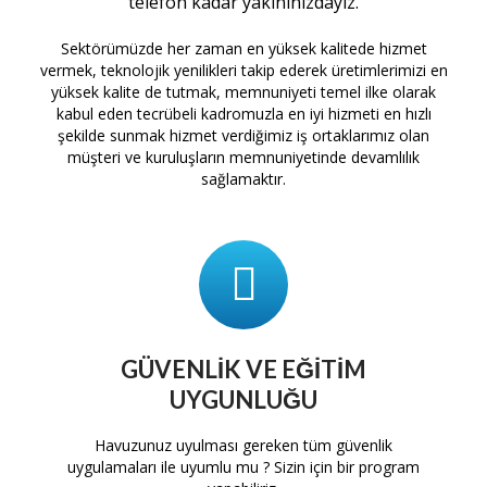
telefon kadar yakınınızdayız.
Sektörümüzde her zaman en yüksek kalitede hizmet
vermek, teknolojik yenilikleri takip ederek üretimlerimizi en
yüksek kalite de tutmak, memnuniyeti temel ilke olarak
kabul eden tecrübeli kadromuzla en iyi hizmeti en hızlı
şekilde sunmak hizmet verdiğimiz iş ortaklarımız olan
müşteri ve kuruluşların memnuniyetinde devamlılık
sağlamaktır.
GÜVENLIK VE EĞITIM
UYGUNLUĞU
tam
Havuzunuz uyulması gereken tüm güvenlik
H
uygulamaları ile uyumlu mu ? Sizin için bir program