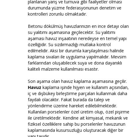
planlanan yarış ve turnuva gibi faaliyetler olması
durumunda yüzme federasyonunun denetim ve
kontrolleri zorunlu olmaktadır.
Betonu dökülmüş havuzlarınızın en ince detayı olan
su yalıtımı aşamasına geçilecektir. Su yalıtımı
aşaması havuz inşaatının neredeyse en temel yapı
özelliğidir. Su sızdırmazlığı mutlaka kontrol
edilmelidir. Aksi bir durumla karşılaşılması halinde
kaplama sıvaları ile uygulama yapılmalıdır. Mevsim
farklarından oluşabilecek suya ve dona dayanıklı
kaliteli malzeme kullanılması esastır.
Son aşama olan havuz kaplama aşamasına geçilir.
Havuz
kaplama işinde hijyen ve kullanım açısından,
iç ve dışbükey birleştirme parçaları kullanmak daha
faydalı olacaktır. Fakat burada da talep ve
yönlendirme üzerine hareket edilebilmektedir.
Kullanılan porselenler özel üretim olup, özel pişirme
ile üretilmektedir. Kendine ait kimyasal, mekanik ve
fiziksel özelliklere sahip bu porselenler havuzunun
kaplamasında kusursuzluğu oluşturacak diğer bir
yapı taşıdır.