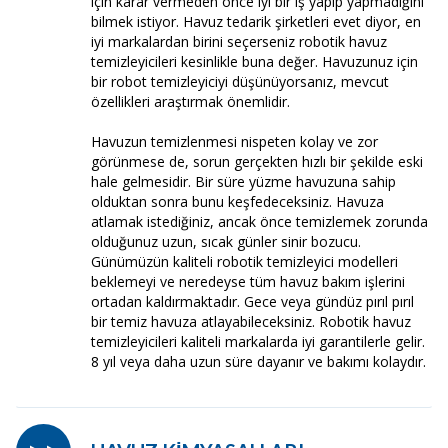
için karar vermeden önce iyi bir iş yapıp yapmadığını
bilmek istiyor. Havuz tedarik şirketleri evet diyor, en
iyi markalardan birini seçerseniz robotik havuz
temizleyicileri kesinlikle buna değer. Havuzunuz için
bir robot temizleyiciyi düşünüyorsanız, mevcut
özellikleri araştırmak önemlidir.
Havuzun temizlenmesi nispeten kolay ve zor
görünmese de, sorun gerçekten hızlı bir şekilde eski
hale gelmesidir. Bir süre yüzme havuzuna sahip
olduktan sonra bunu keşfedeceksiniz. Havuza
atlamak istediğiniz, ancak önce temizlemek zorunda
olduğunuz uzun, sıcak günler sinir bozucu.
Günümüzün kaliteli robotik temizleyici modelleri
beklemeyi ve neredeyse tüm havuz bakım işlerini
ortadan kaldırmaktadır. Gece veya gündüz pırıl pırıl
bir temiz havuza atlayabileceksiniz. Robotik havuz
temizleyicileri kaliteli markalarda iyi garantilerle gelir.
8 yıl veya daha uzun süre dayanır ve bakımı kolaydır.