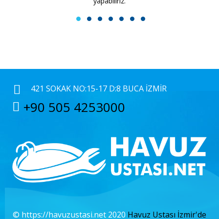
yapabiliriz.
1
2
3
4
5
6
7
421 SOKAK NO:15-17 D:8 BUCA İZMIR
+90 505 4253000
© https://havuzustasi.net 2020
Havuz Ustası İzmir'de