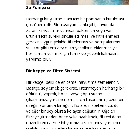
Su Pompası
Herhangi bir yüzme alanı için bir pompanın kurulması
çok önemlidir. Bir akvaryum tankı gibi, suyun da
zararlı kimyasallar ve insan bakterileri veya yan
ürünleri için sürekli sirküle edilmesi ve filtrelenmesi
gerekir. Uygun şekilde filtrelenmiş ve pompalanmış
su, klor gibi temizleyici kimyasalların eklenmesiyle
her zaman yüzmek için temiz ve güvenli kalmasına
yardımcı olur.
Bir Kepçe ve Filtre Sistemi
Bir kepçe, belki de en temel havuz malzemeleridir.
Basitçe söylemek gerekirse, istenmeyen herhangi bir
döküntü, yaprak, böcek veya çöpü sudan
çıkarmanıza yardımcı olmak için tasarlanmış uzun bir
direğin sonunda bir ağdır. Bu alet nispeten ucuzdur
ve eğer bir şey olursa kolayca değiştirilir. Öğeleri
filtreye girmeden önce yakalayabilmek, filtreyi daha
düzenli temizleme ihtiyacınızı azaltmanıza yardımcı
olabilir. İçeri girmeden hemen önce kaymak, ölü