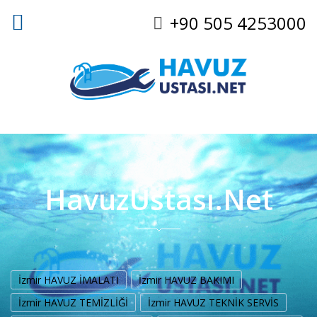
+90 505 4253000
HavuzUstası.Net
İzmir HAVUZ İMALATI
İzmir HAVUZ BAKIMI
İzmir HAVUZ TEMİZLİĞİ
İzmir HAVUZ TEKNİK SERVİS