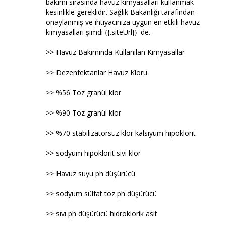
bakımı sırasında havuz kimyasalları kullanmak
kesinlikle gereklidir. Sağlık Bakanlığı tarafından
onaylanmış ve ihtiyacınıza uygun en etkili havuz
kimyasalları şimdi {{.siteUrl}} 'de.
>> Havuz Bakımında Kullanılan Kimyasallar
>> Dezenfektanlar Havuz Kloru
>> %56 Toz granül klor
>> %90 Toz granül klor
>> %70 stabilizatörsüz klor kalsiyum hipoklorit
>> sodyum hipoklorit sıvı klor
>> Havuz suyu ph düşürücü
>> sodyum sülfat toz ph düşürücü
>> sıvı ph düşürücü hidroklorik asit