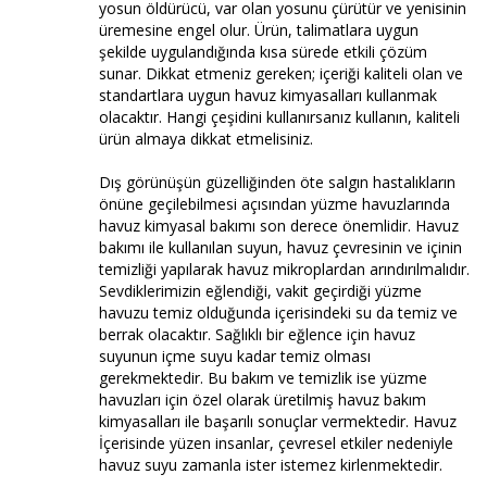
yosun öldürücü, var olan yosunu çürütür ve yenisinin
üremesine engel olur. Ürün, talimatlara uygun
şekilde uygulandığında kısa sürede etkili çözüm
sunar. Dikkat etmeniz gereken; içeriği kaliteli olan ve
standartlara uygun havuz kimyasalları kullanmak
olacaktır. Hangi çeşidini kullanırsanız kullanın, kaliteli
ürün almaya dikkat etmelisiniz.
Dış görünüşün güzelliğinden öte salgın hastalıkların
önüne geçilebilmesi açısından yüzme havuzlarında
havuz kimyasal bakımı son derece önemlidir. Havuz
bakımı ile kullanılan suyun, havuz çevresinin ve içinin
temizliği yapılarak havuz mikroplardan arındırılmalıdır.
Sevdiklerimizin eğlendiği, vakit geçirdiği yüzme
havuzu temiz olduğunda içerisindeki su da temiz ve
berrak olacaktır. Sağlıklı bir eğlence için havuz
suyunun içme suyu kadar temiz olması
gerekmektedir. Bu bakım ve temizlik ise yüzme
havuzları için özel olarak üretilmiş havuz bakım
kimyasalları ile başarılı sonuçlar vermektedir. Havuz
İçerisinde yüzen insanlar, çevresel etkiler nedeniyle
havuz suyu zamanla ister istemez kirlenmektedir.