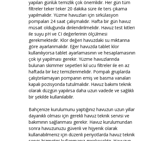
yapılan günlük temizlik çok önemlidir. Her gün tüm
filtreler teker teker 20 dakika süre ile ters çıkama
yapılmalıdır. Yüzme havuzları için sirkülasyon
pompaları 24 saat çalışmalıdır. Hafta bir gün havuz
müsait olduğunda dinlendirilmelidir. Havuz test kitleri
ile suyu pH ve CI değerlerinin ölçülmesi
gerekmektedir. Klor değeri havuzdaki su miktarına
göre ayarlanmalıdır. Eğer havuzda tablet klor
kullanılıyorsa tablet ayarlamasının ve hesaplamasının
çok iyi yapılması gerekir. Yüzme havuzlarında
bulunan skimmer sepetleri kıl ucu filtreler ile en az
haftada bir kez temizlenmelidir. Pompalı gruplarda
çalıştırılamayan pompanın emiş ve basma vanaları
kapalı pozisyonda tutulmalıdır. Havuz bakımı teknik
olarak düzgün yapılırsa daha uzun vadede ve sağlıklı
bir şekilde kullanılabilir.
Bahçenize kurulumunu yaptığınız havuzun uzun yıllar
dayanıklı olması için gerekli havuz teknik servisi ve
bakımının sağlanması gerekir. Havuz kurulumundan
sonra havuzunuzu güvenli ve hijyenik olarak
kullanabilmeniz için düzenli periyotlarda havuz teknik
servis hizmetini kullanmanız gerekecektir. Havuzun