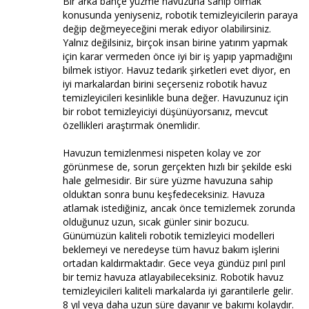
Bir arka bahçe yüzme havuzuna sahip olmak
konusunda yeniyseniz, robotik temizleyicilerin paraya
değip değmeyeceğini merak ediyor olabilirsiniz.
Yalnız değilsiniz, birçok insan birine yatırım yapmak
için karar vermeden önce iyi bir iş yapıp yapmadığını
bilmek istiyor. Havuz tedarik şirketleri evet diyor, en
iyi markalardan birini seçerseniz robotik havuz
temizleyicileri kesinlikle buna değer. Havuzunuz için
bir robot temizleyiciyi düşünüyorsanız, mevcut
özellikleri araştırmak önemlidir.
Havuzun temizlenmesi nispeten kolay ve zor
görünmese de, sorun gerçekten hızlı bir şekilde eski
hale gelmesidir. Bir süre yüzme havuzuna sahip
olduktan sonra bunu keşfedeceksiniz. Havuza
atlamak istediğiniz, ancak önce temizlemek zorunda
olduğunuz uzun, sıcak günler sinir bozucu.
Günümüzün kaliteli robotik temizleyici modelleri
beklemeyi ve neredeyse tüm havuz bakım işlerini
ortadan kaldırmaktadır. Gece veya gündüz pırıl pırıl
bir temiz havuza atlayabileceksiniz. Robotik havuz
temizleyicileri kaliteli markalarda iyi garantilerle gelir.
8 yıl veya daha uzun süre dayanır ve bakımı kolaydır.