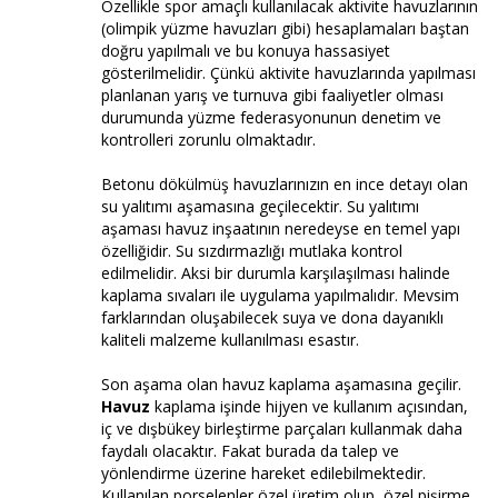
Özellikle spor amaçlı kullanılacak aktivite havuzlarının
(olimpik yüzme havuzları gibi) hesaplamaları baştan
doğru yapılmalı ve bu konuya hassasiyet
gösterilmelidir. Çünkü aktivite havuzlarında yapılması
planlanan yarış ve turnuva gibi faaliyetler olması
durumunda yüzme federasyonunun denetim ve
kontrolleri zorunlu olmaktadır.
Betonu dökülmüş havuzlarınızın en ince detayı olan
su yalıtımı aşamasına geçilecektir. Su yalıtımı
aşaması havuz inşaatının neredeyse en temel yapı
özelliğidir. Su sızdırmazlığı mutlaka kontrol
edilmelidir. Aksi bir durumla karşılaşılması halinde
kaplama sıvaları ile uygulama yapılmalıdır. Mevsim
farklarından oluşabilecek suya ve dona dayanıklı
kaliteli malzeme kullanılması esastır.
Son aşama olan havuz kaplama aşamasına geçilir.
Havuz
kaplama işinde hijyen ve kullanım açısından,
iç ve dışbükey birleştirme parçaları kullanmak daha
faydalı olacaktır. Fakat burada da talep ve
yönlendirme üzerine hareket edilebilmektedir.
Kullanılan porselenler özel üretim olup, özel pişirme