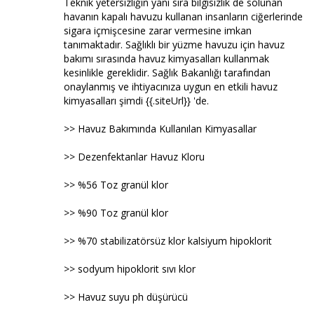
Teknik yetersizliğin yanı sıra bilgisizlik de solunan
havanın kapalı havuzu kullanan insanların ciğerlerinde
sigara içmişcesine zarar vermesine imkan
tanımaktadır. Sağlıklı bir yüzme havuzu için havuz
bakımı sırasında havuz kimyasalları kullanmak
kesinlikle gereklidir. Sağlık Bakanlığı tarafından
onaylanmış ve ihtiyacınıza uygun en etkili havuz
kimyasalları şimdi {{.siteUrl}} 'de.
>> Havuz Bakımında Kullanılan Kimyasallar
>> Dezenfektanlar Havuz Kloru
>> %56 Toz granül klor
>> %90 Toz granül klor
>> %70 stabilizatörsüz klor kalsiyum hipoklorit
>> sodyum hipoklorit sıvı klor
>> Havuz suyu ph düşürücü