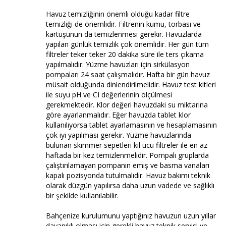
Havuz temizliğinin önemli olduğu kadar filtre
temizliği de önemlidir. Filtrenin kumu, torbası ve
kartuşunun da temizlenmesi gerekir. Havuzlarda
yapılan günlük temizlik çok önemlidir. Her gün tüm
filtreler teker teker 20 dakika süre ile ters çıkama
yapılmalıdır. Yüzme havuzları için sirkülasyon
pompaları 24 saat çalışmalıdır. Hafta bir gün havuz
müsait olduğunda dinlendirilmelidir. Havuz test kitleri
ile suyu pH ve CI değerlerinin ölçülmesi
gerekmektedir. Klor değeri havuzdaki su miktarına
göre ayarlanmalıdır. Eğer havuzda tablet klor
kullanılıyorsa tablet ayarlamasının ve hesaplamasının
çok iyi yapılması gerekir. Yüzme havuzlarında
bulunan skimmer sepetleri kıl ucu filtreler ile en az
haftada bir kez temizlenmelidir. Pompalı gruplarda
çalıştırılamayan pompanın emiş ve basma vanaları
kapalı pozisyonda tutulmalıdır. Havuz bakımı teknik
olarak düzgün yapılırsa daha uzun vadede ve sağlıklı
bir şekilde kullanılabilir.
Bahçenize kurulumunu yaptığınız havuzun uzun yıllar
dayanıklı olması için gerekli havuz teknik servisi ve