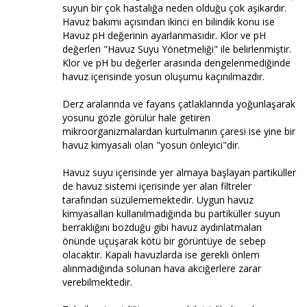
suyun bir çok hastalığa neden olduğu çok aşikardır.
Havuz bakımı açısından ikinci en bilindik konu ise
Havuz pH değerinin ayarlanmasıdır. Klor ve pH
değerleri "Havuz Suyu Yönetmeliği" ile belirlenmiştir.
Klor ve pH bu değerler arasında dengelenmediğinde
havuz içerisinde yosun oluşumu kaçınılmazdır.
Derz aralarında ve fayans çatlaklarında yoğunlaşarak
yosunu gözle görülür hale getiren
mikroorganizmalardan kurtulmanın çaresi ise yine bir
havuz kimyasalı olan "yosun önleyici"dir.
Havuz suyu içerisinde yer almaya başlayan partiküller
de havuz sistemi içerisinde yer alan filtreler
tarafından süzülememektedir. Uygun havuz
kimyasalları kullanılmadığında bu partiküller suyun
berraklığını bozduğu gibi havuz aydınlatmaları
önünde uçuşarak kötü bir görüntüye de sebep
olacaktır. Kapalı havuzlarda ise gerekli önlem
alınmadığında solunan hava akciğerlere zarar
verebilmektedir.