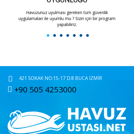
tam
Havuzunuz uyulması gereken tüm güvenlik
H
uygulamaları ile uyumlu mu ? Sizin için bir program
yapabiliriz.
1
2
3
4
5
6
7
421 SOKAK NO:15-17 D:8 BUCA İZMIR
+90 505 4253000