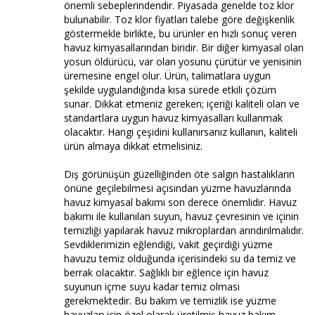
önemli sebeplerindendir. Piyasada genelde toz klor
bulunabilir. Toz klor fiyatları talebe göre değişkenlik
göstermekle birlikte, bu ürünler en hızlı sonuç veren
havuz kimyasallarından biridir. Bir diğer kimyasal olan
yosun öldürücü, var olan yosunu çürütür ve yenisinin
üremesine engel olur. Ürün, talimatlara uygun
şekilde uygulandığında kısa sürede etkili çözüm
sunar. Dikkat etmeniz gereken; içeriği kaliteli olan ve
standartlara uygun havuz kimyasalları kullanmak
olacaktır. Hangi çeşidini kullanırsanız kullanın, kaliteli
ürün almaya dikkat etmelisiniz.
Dış görünüşün güzelliğinden öte salgın hastalıkların
önüne geçilebilmesi açısından yüzme havuzlarında
havuz kimyasal bakımı son derece önemlidir. Havuz
bakımı ile kullanılan suyun, havuz çevresinin ve içinin
temizliği yapılarak havuz mikroplardan arındırılmalıdır.
Sevdiklerimizin eğlendiği, vakit geçirdiği yüzme
havuzu temiz olduğunda içerisindeki su da temiz ve
berrak olacaktır. Sağlıklı bir eğlence için havuz
suyunun içme suyu kadar temiz olması
gerekmektedir. Bu bakım ve temizlik ise yüzme
havuzları için özel olarak üretilmiş havuz bakım