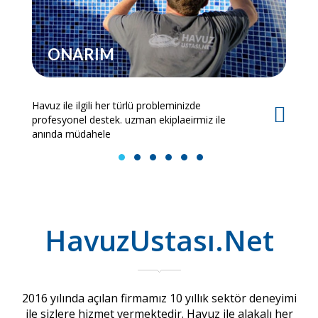
ONARIM
Havuz ile ilgili her türlü probleminizde
Es
profesyonel destek. uzman ekiplaeirmiz ile
bi
anında müdahele
1
2
3
4
5
6
HavuzUstası.Net
2016 yılında açılan firmamız 10 yıllık sektör deneyimi
ile sizlere hizmet vermektedir. Havuz ile alakalı her