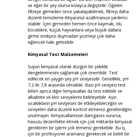
ve eğer bir şey olursa kolayca değiştirilir. Öğeleri
filtreye girmeden önce yakalayabilmek, filtreyi daha
düzenli temizleme ihtiyacınızı azaltmanıza yardımcı
olabilir. İçeri girmeden hemen önce kaymak, ölü
böceklere, küçük hayvanlara veya büyük dallara
girme endişesi duymadan yüzmeyi çok daha
eğlenceli hale getirebilir.
Kimyasal Test Malzemeleri
Suyun kimyasal olarak düzgün bir şekilde
dengelenmesini sağlamak çok önemlidir. Test
edilecek en yaygın şey pH seviyesidir. Genellikle, pH
7,2 ile 7,8 arasında olmalıdır. Bazı pH seviyesi test
kitleri ayrıca diğer kimyasalları da test edebilir ve
alkalinite ve klor seviyelerini belirleyebilir. Aşırı
sıcaklıkların pH seviyesini de etkileyebileceğini ve
seviyeleri daha düzenli kontrol etmenizi gerektirdiğini
unutmayın. Kimyasallarınızın damgasını vurursa,
havuzu dezenfekte etmek için çok miktarda kimyasal
gerektiren bir işlemi şok etmeniz gerekebilir. Bu iş
için bir profesyonel aramanız gerekecek ve belirli bir