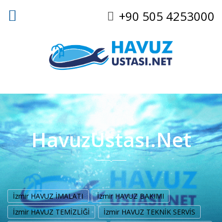
+90 505 4253000
HavuzUstası.Net
İzmir HAVUZ İMALATI
İzmir HAVUZ BAKIMI
İzmir HAVUZ TEMİZLİĞİ
İzmir HAVUZ TEKNİK SERVİS