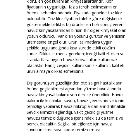
kloru, en çok kullanılan kimyasallardandır. Klor
fiyatlarının uygunluğu, fazla tercih edilmesinin en
önemli sebeplerindendir. Piyasada genelde toz klor
bulunabilir. Toz klor fiyatları talebe göre değişkenlik
göstermekle birlikte, bu ürünler en hızlı sonuç veren
havuz kimyasallarından biridir. Bir diğer kimyasal olan
yosun öldürücü, var olan yosunu çürütür ve yenisinin
üremesine engel olur. Ürün, talimatlara uygun
şekilde uygulandığında kısa sürede etkili çözüm
sunar. Dikkat etmeniz gereken; içeriği kaliteli olan ve
standartlara uygun havuz kimyasalları kullanmak
olacaktır. Hangi çeşidini kullanırsanız kullanın, kaliteli
ürün almaya dikkat etmelisiniz.
Dış görünüşün güzelliğinden öte salgın hastalıkların
önüne geçilebilmesi açısından yüzme havuzlarında
havuz kimyasal bakımı son derece önemlidir. Havuz
bakımı ile kullanılan suyun, havuz çevresinin ve içinin
temizliği yapılarak havuz mikroplardan arındırılmalıdır.
Sevdiklerimizin eğlendiği, vakit geçirdiği yüzme
havuzu temiz olduğunda içerisindeki su da temiz ve
berrak olacaktır. Sağlıklı bir eğlence için havuz
suyunun içme suyu kadar temiz olması