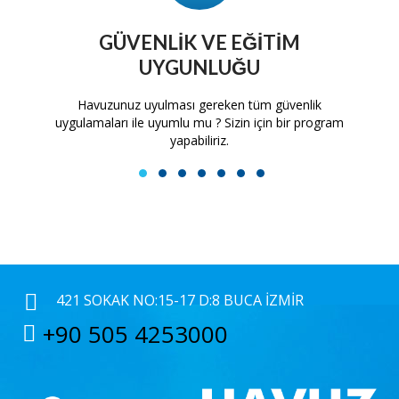
GÜVENLIK VE EĞITIM
UYGUNLUĞU
tam
Havuzunuz uyulması gereken tüm güvenlik
H
uygulamaları ile uyumlu mu ? Sizin için bir program
yapabiliriz.
1
2
3
4
5
6
7
421 SOKAK NO:15-17 D:8 BUCA İZMIR
+90 505 4253000