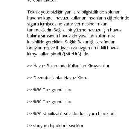
Teknik yetersizliğin yanı sıra bilgisizlik de solunan
havanın kapalı havuzu kullanan insanların ciğerlerinde
sigara içmişcesine zarar vermesine imkan
tanımaktadır. Sağlıklı bir yüzme havuzu için havuz
bakımı sırasında havuz kimyasalları kullanmak
kesinlikle gereklidir. Sağlık Bakanlığı tarafından
onaylanmış ve ihtiyacınıza uygun en etkili havuz
kimyasalları şimdi {{.siteUrl}} 'de.
>> Havuz Bakımında Kullanılan Kimyasallar
>> Dezenfektanlar Havuz Kloru
>> %56 Toz granül klor
>> %90 Toz granül klor
>> %70 stabilizatörsüz klor kalsiyum hipoklorit
>> sodyum hipoklorit sıvı klor