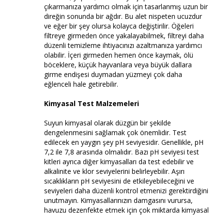
çıkarmanıza yardımcı olmak için tasarlanmış uzun bir
direğin sonunda bir ağdır. Bu alet nispeten ucuzdur
ve eğer bir şey olursa kolayca değiştirilir. Öğeleri
filtreye girmeden önce yakalayabilmek, filtreyi daha
düzenli temizleme ihtiyacınızı azaltmanıza yardımcı
olabilir. İçeri girmeden hemen önce kaymak, ölü
böceklere, küçük hayvanlara veya büyük dallara
girme endişesi duymadan yüzmeyi çok daha
eğlenceli hale getirebilir.
Kimyasal Test Malzemeleri
Suyun kimyasal olarak düzgün bir şekilde
dengelenmesini sağlamak çok önemlidir. Test
edilecek en yaygın şey pH seviyesidir. Genellikle, pH
7,2 ile 7,8 arasında olmalıdır. Bazı pH seviyesi test
kitleri ayrıca diğer kimyasalları da test edebilir ve
alkalinite ve klor seviyelerini belirleyebilir. Aşırı
sıcaklıkların pH seviyesini de etkileyebileceğini ve
seviyeleri daha düzenli kontrol etmenizi gerektirdiğini
unutmayın. Kimyasallarınızın damgasını vurursa,
havuzu dezenfekte etmek için çok miktarda kimyasal