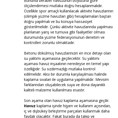
Bununla beraber havuzunun boyutuna göre
ölçülendirmesi mutlaka doğru hesaplanmalıdır.
Özellikle spor amaçlı kullanılacak aktivite havuzlarının
(olimpik yüzme havuzları gibi) hesaplamaları baştan
doğru yapılmalı ve bu konuya hassasiyet
gösterilmelidir. Çünkü aktivite havuzlarında yapılması
planlanan yarış ve turnuva gibi faaliyetler olması
durumunda yüzme federasyonunun denetim ve
kontrolleri zorunlu olmaktadır.
Betonu dökülmüş havuzlarınızın en ince detayı olan
su yalıtımı aşamasına geçilecektir. Su yalıtımı
aşaması havuz inşaatının neredeyse en temel yapı
özelliğidir. Su sızdırmazlığı mutlaka kontrol
edilmelidir. Aksi bir durumla karşılaşılması halinde
kaplama sıvaları ile uygulama yapılmalıdır. Mevsim
farklarından oluşabilecek suya ve dona dayanıklı
kaliteli malzeme kullanılması esastır.
Son aşama olan havuz kaplama aşamasına geçilir.
Havuz
kaplama işinde hijyen ve kullanım açısından,
iç ve dışbükey birleştirme parçaları kullanmak daha
faydalı olacaktır. Fakat burada da talep ve