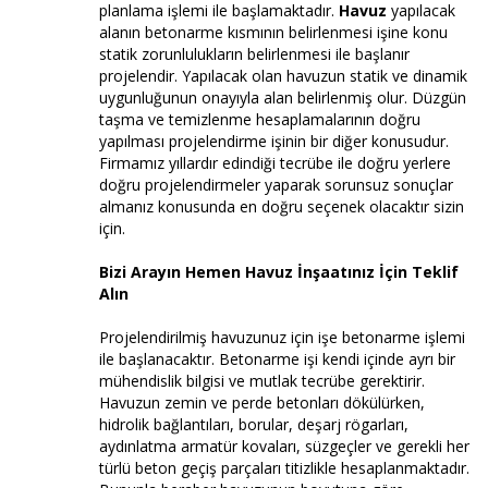
planlama işlemi ile başlamaktadır.
Havuz
yapılacak
alanın betonarme kısmının belirlenmesi işine konu
statik zorunlulukların belirlenmesi ile başlanır
projelendir. Yapılacak olan havuzun statik ve dinamik
uygunluğunun onayıyla alan belirlenmiş olur. Düzgün
taşma ve temizlenme hesaplamalarının doğru
yapılması projelendirme işinin bir diğer konusudur.
Firmamız yıllardır edindiği tecrübe ile doğru yerlere
doğru projelendirmeler yaparak sorunsuz sonuçlar
almanız konusunda en doğru seçenek olacaktır sizin
için.
Bizi Arayın Hemen Havuz İnşaatınız İçin Teklif
Alın
Projelendirilmiş havuzunuz için işe betonarme işlemi
ile başlanacaktır. Betonarme işi kendi içinde ayrı bir
mühendislik bilgisi ve mutlak tecrübe gerektirir.
Havuzun zemin ve perde betonları dökülürken,
hidrolik bağlantıları, borular, deşarj rögarları,
aydınlatma armatür kovaları, süzgeçler ve gerekli her
türlü beton geçiş parçaları titizlikle hesaplanmaktadır.