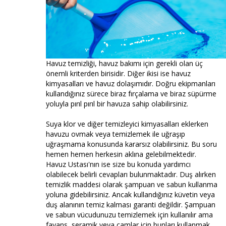
Havuz temizliği, havuz bakımı için gerekli olan üç
önemli kriterden birisidir. Diğer ikisi ise havuz
kimyasalları ve havuz dolaşımıdır. Doğru ekipmanları
kullandığınız sürece biraz fırçalama ve biraz süpürme
yoluyla pırıl pırıl bir havuza sahip olabilirsiniz.
Suya klor ve diğer temizleyici kimyasalları eklerken
havuzu ovmak veya temizlemek ile uğraşıp
uğraşmama konusunda kararsız olabilirsiniz. Bu soru
hemen hemen herkesin aklına gelebilmektedir.
Havuz Ustası'nın ise size bu konuda yardımcı
olabilecek belirli cevapları bulunmaktadır. Duş alırken
temizlik maddesi olarak şampuan ve sabun kullanma
yoluna gidebilirsiniz. Ancak kullandığınız küvetin veya
duş alanının temiz kalması garanti değildir. Şampuan
ve sabun vücudunuzu temizlemek için kullanılır ama
fayans, seramik veya camlar için bunları kullanmak