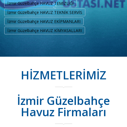
İzmir Güzelbahçe HAVUZ TEMİZLİĞİ
İzmir Güzelbahçe HAVUZ TEKNİK SERVİS
İzmir Güzelbahçe HAVUZ EKİPMANLARI
İzmir Güzelbahçe HAVUZ KİMYASALLARI
HİZMETLERİMİZ
İzmir Güzelbahçe
Havuz Firmaları