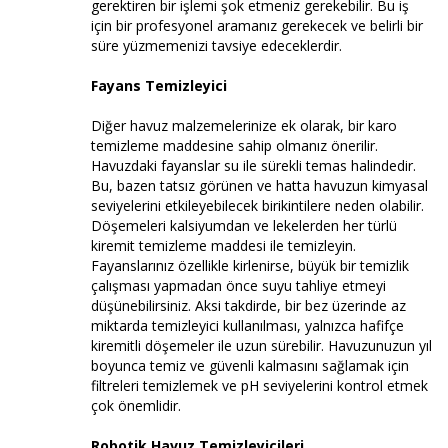
gerektiren bir işlemi şok etmeniz gerekebilir. Bu iş
için bir profesyonel aramanız gerekecek ve belirli bir
süre yüzmemenizi tavsiye edeceklerdir.
Fayans Temizleyici
Diğer havuz malzemelerinize ek olarak, bir karo
temizleme maddesine sahip olmanız önerilir.
Havuzdaki fayanslar su ile sürekli temas halindedir.
Bu, bazen tatsız görünen ve hatta havuzun kimyasal
seviyelerini etkileyebilecek birikintilere neden olabilir.
Döşemeleri kalsiyumdan ve lekelerden her türlü
kiremit temizleme maddesi ile temizleyin.
Fayanslarınız özellikle kirlenirse, büyük bir temizlik
çalışması yapmadan önce suyu tahliye etmeyi
düşünebilirsiniz. Aksi takdirde, bir bez üzerinde az
miktarda temizleyici kullanılması, yalnızca hafifçe
kiremitli döşemeler ile uzun sürebilir. Havuzunuzun yıl
boyunca temiz ve güvenli kalmasını sağlamak için
filtreleri temizlemek ve pH seviyelerini kontrol etmek
çok önemlidir.
Robotik Havuz Temizleyicileri