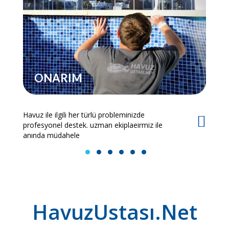
ONARIM
Havuz ile ilgili her türlü probleminizde
Es
profesyonel destek. uzman ekiplaeirmiz ile
bi
anında müdahele
1
2
3
4
5
6
HavuzUstası.Net