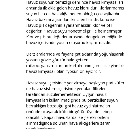
Havuz suyunun temizliği denilince havuz kimyasalları
arasında ilk akla gelen havuz kloru dur. Klorlanmamış
suyun bir çok hastalığa neden olduğu çok aşikardır.
Havuz bakımı açısından ikinci en bilindik konu ise
Havuz pH değerinin ayarlanmasıdır. Klor ve pH
değerleri "Havuz Suyu Yönetmeliği" ile belirlenmiştir.
Klor ve pH bu değerler arasında dengelenmediğinde
havuz içerisinde yosun oluşumu kaçınılmazdır.
Derz aralarında ve fayans çatlaklarında yoğunlaşarak
yosunu gözle görülür hale getiren
mikroorganizmalardan kurtulmanın çaresi ise yine bir
havuz kimyasalı olan "yosun önleyici"dir.
Havuz suyu içerisinde yer almaya başlayan partiküller
de havuz sistemi içerisinde yer alan filtreler
tarafından süzülememektedir. Uygun havuz
kimyasalları kullanılmadığında bu partiküller suyun
berraklığını bozduğu gibi havuz aydınlatmaları
önünde uçuşarak kötü bir görüntüye de sebep
olacaktır. Kapalı havuzlarda ise gerekli önlem
alınmadığında solunan hava akciğerlere zarar
verebilmektedir.