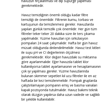
havuzun fırçalanması ve dip süpürge yapılması
gerekmektedir.
Havuz temizliğinin önemli olduğu kadar filtre
temizliği de önemlidir. Filtrenin kumu, torbası ve
kartuşunun da temizlenmesi gerekir. Havuzlarda
yapılan günlük temizlik çok önemlidir. Her gün tüm
filtreler teker teker 20 dakika süre ile ters çıkama
yapılmalıdır. Yüzme havuzları için sirkülasyon
pompaları 24 saat çalışmalıdır. Hafta bir gün havuz
müsait olduğunda dinlendirilmelidir. Havuz test kitleri
ile suyu pH ve CI değerlerinin ölçülmesi
gerekmektedir. Klor değeri havuzdaki su miktarına
göre ayarlanmalıdır. Eğer havuzda tablet klor
kullanılıyorsa tablet ayarlamasının ve hesaplamasının
çok iyi yapılması gerekir. Yüzme havuzlarında
bulunan skimmer sepetleri kıl ucu filtreler ile en az
haftada bir kez temizlenmelidir. Pompalı gruplarda
çalıştırılamayan pompanın emiş ve basma vanaları
kapalı pozisyonda tutulmalıdır. Havuz bakımı teknik
olarak düzgün yapılırsa daha uzun vadede ve sağlıklı
bir şekilde kullanılabilir.