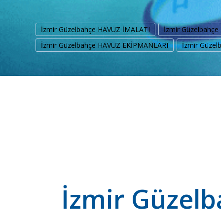
İzmir Güzelbahçe HAVUZ İMALATI
İzmir Güzelbahç
İzmir Güzelbahçe HAVUZ EKİPMANLARI
İzmir Güze
İzmir Güzelb