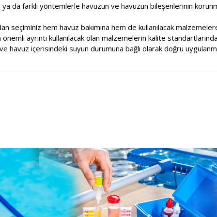
e ya da farklı yöntemlerle havuzun ve havuzun bileşenlerinin korunm
dan seçiminiz hem havuz bakımına hem de kullanılacak malzemelere
nemli ayrıntı kullanılacak olan malzemelerin kalite standartlarında
e havuz içerisindeki suyun durumuna bağlı olarak doğru uygulanma