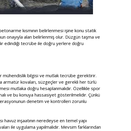
betonarme kısmının belirlenmesi işine konu statik
unun onayıyla alan belirlenmiş olur. Düzgün taşma ve
ır edindiği tecrübe ile doğru yerlere doğru
r mühendislik bilgisi ve mutlak tecrübe gerektirir.
a armatür kovaları, süzgeçler ve gerekli her türlü
mesi mutlaka doğru hesaplanmalıdır. Özellikle spor
lmalı ve bu konuya hassasiyet gösterilmelidir. Çünkü
ederasyonunun denetim ve kontrolleri zorunlu
ması havuz inşaatının neredeyse en temel yapı
ıvaları ile uygulama yapılmalıdır. Mevsim farklarından