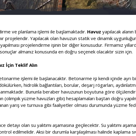
ndirme ve planlama işlemi ile başlamaktadır.
Havuz
yapılacak alanın 
lanır projelendir. Yapılacak olan havuzun statik ve dinamik uygunluğ
pılması projelendirme işinin bir diğer konusudur. Firmamız yıllard
onuçlar almanız konusunda en doğru seçenek olacaktır sizin için.
z İçin Teklif Alın
etonarme işlemi ile başlanacaktır. Betonarme işi kendi içinde ayrı bi
ülürken, hidrolik bağlantıları, borular, deşarj rögarları, aydınlatm
saplanmaktadır. Bununla beraber havuzunun boyutuna göre ölçülendir
rının (olimpik yüzme havuzları gibi) hesaplamaları baştan doğru yapı
nlanan yarış ve turnuva gibi faaliyetler olması durumunda yüzme f
ce detayı olan su yalıtımı aşamasına geçilecektir. Su yalıtımı aşa
kontrol edilmelidir. Aksi bir durumla karşılaşılması halinde kaplama s