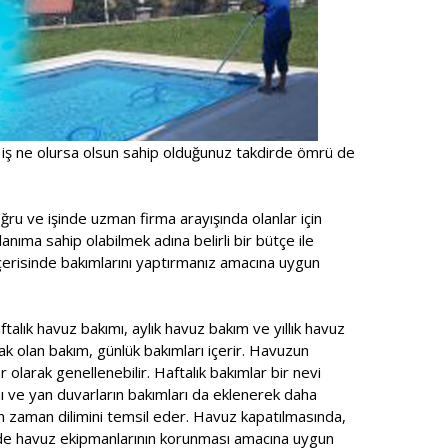
 iş ne olursa olsun sahip olduğunuz takdirde ömrü de
ru ve işinde uzman firma arayışında olanlar için
anıma sahip olabilmek adına belirli bir bütçe ile
içerisinde bakımlarını yaptırmanız amacına uygun
talık havuz bakımı, aylık havuz bakım ve yıllık havuz
ak olan bakım, günlük bakımları içerir. Havuzun
r olarak genellenebilir. Haftalık bakımlar bir nevi
ı ve yan duvarların bakımları da eklenerek daha
n zaman dilimini temsil eder. Havuz kapatılmasında,
ede havuz ekipmanlarının korunması amacına uygun