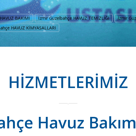
e HAVUZ BAKIMI
İzmir Güzelbahçe HAVUZ TEMİZLİĞİ
İzmir Gü
lbahçe HAVUZ KİMYASALLARI
HİZMETLERİMİZ
ahçe Havuz Bakımı