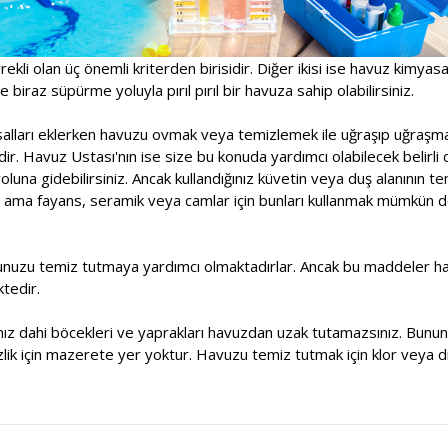
rekli olan üç önemli kriterden birisidir. Diğer ikisi ise havuz kimyas
 biraz süpürme yoluyla pırıl pırıl bir havuza sahip olabilirsiniz.
asalları eklerken havuzu ovmak veya temizlemek ile uğraşıp uğraşm
r. Havuz Ustası'nın ise size bu konuda yardımcı olabilecek belirli 
una gidebilirsiniz. Ancak kullandığınız küvetin veya duş alanının t
 ama fayans, seramik veya camlar için bunları kullanmak mümkün deği
unuzu temiz tutmaya yardımcı olmaktadırlar. Ancak bu maddeler havu
tedir.
sanız dahi böcekleri ve yaprakları havuzdan uzak tutamazsınız. Bununl
lik için mazerete yer yoktur. Havuzu temiz tutmak için klor veya di