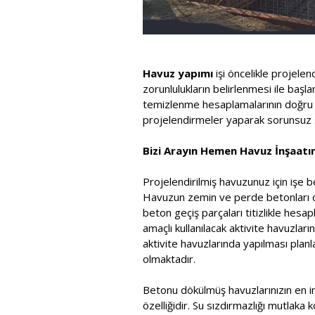
Havuz yapımı
işi öncelikle projele
zorunlulukların belirlenmesi ile baş
temizlenme hesaplamalarının doğru ya
projelendirmeler yaparak sorunsuz s
Bizi Arayın Hemen Havuz İnşaatını
Projelendirilmiş havuzunuz için işe b
Havuzun zemin ve perde betonları dök
beton geçiş parçaları titizlikle he
amaçlı kullanılacak aktivite havuzla
aktivite havuzlarında yapılması pla
olmaktadır.
Betonu dökülmüş havuzlarınızın en in
özelliğidir. Su sızdırmazlığı mutlaka 