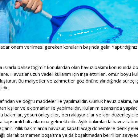
adar önem verilmesi gereken konuların başında gelir. Yaptırdığınız
a ısrarla bahsettiğimiz konulardan olan havuz bakımı konusunda doğ
ere. Havuzlar uzun vadeli kullanım için inşa ettirilen, ömür boyu kull
oluşturur. Bu maliyetler ve zahmetler göz önüne alındığında süreç 
idir.
fından ve doğru maddeler ile yapılmalıdır. Günlük havuz bakımı, haf
n kişiler ve ekipmanlar ile yapılmalıdır. Kullanım esansında yapılac
 bakımlar, yosun önleyiciler, berraklaştırıcılar ve klor düzenleyicile
a kapsamlı hali anlamına gelmektedir. Aylık bakımlarda havuz taban
çlanır. Yıllık bakımlarda havuzun kapatılacağı dönemlere denk gele
ağlı olarak tamamen boşaltma ya da boşaltmadan belirli bir seviy