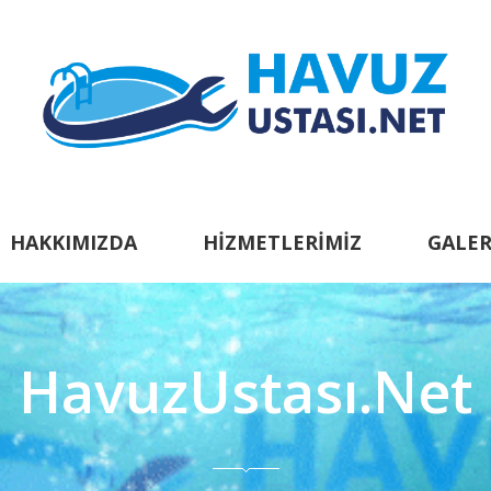
HAKKIMIZDA
HIZMETLERIMIZ
GALER
HavuzUstası.Net