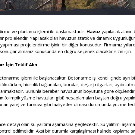
ndirme ve planlama işlemi ile başlamaktadır.
Havuz
yapılacak alanın 
lanır projelendir. Yapılacak olan havuzun statik ve dinamik uygunluğ
pılması projelendirme işinin bir diğer konusudur. Firmamız yıllard
onuçlar almanız konusunda en doğru seçenek olacaktır sizin için.
z İçin Teklif Alın
etonarme işlemi ile başlanacaktır. Betonarme işi kendi içinde ayrı bi
ülürken, hidrolik bağlantıları, borular, deşarj rögarları, aydınlatm
saplanmaktadır. Bununla beraber havuzunun boyutuna göre ölçülendir
rının (olimpik yüzme havuzları gibi) hesaplamaları baştan doğru yapı
nlanan yarış ve turnuva gibi faaliyetler olması durumunda yüzme f
ce detayı olan su yalıtımı aşamasına geçilecektir. Su yalıtımı aşa
kontrol edilmelidir. Aksi bir durumla karşılaşılması halinde kaplama s