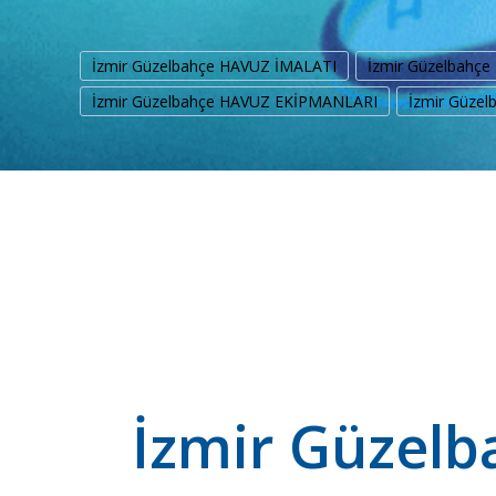
İzmir Güzelbahçe HAVUZ İMALATI
İzmir Güzelbahç
İzmir Güzelbahçe HAVUZ EKİPMANLARI
İzmir Güze
İzmir Güzelb