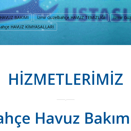
e HAVUZ BAKIMI
İzmir Güzelbahçe HAVUZ TEMİZLİĞİ
İzmir Gü
lbahçe HAVUZ KİMYASALLARI
HİZMETLERİMİZ
ahçe Havuz Bakım N