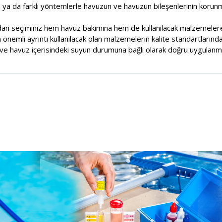
e ya da farklı yöntemlerle havuzun ve havuzun bileşenlerinin korunm
dan seçiminiz hem havuz bakımına hem de kullanılacak malzemelere
nemli ayrıntı kullanılacak olan malzemelerin kalite standartlarında
e havuz içerisindeki suyun durumuna bağlı olarak doğru uygulanma