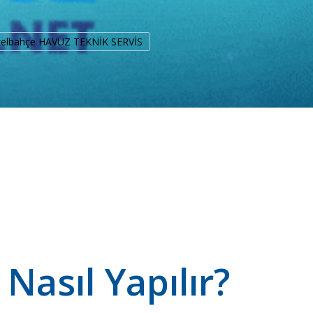
zelbahçe HAVUZ TEKNİK SERVİS
asıl Yapılır?