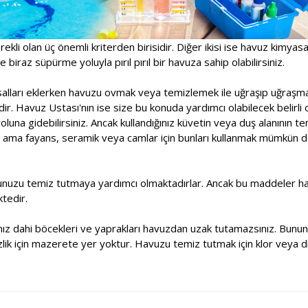
rekli olan üç önemli kriterden birisidir. Diğer ikisi ise havuz kimyas
 biraz süpürme yoluyla pırıl pırıl bir havuza sahip olabilirsiniz.
asalları eklerken havuzu ovmak veya temizlemek ile uğraşıp uğraşm
r. Havuz Ustası'nın ise size bu konuda yardımcı olabilecek belirli 
una gidebilirsiniz. Ancak kullandığınız küvetin veya duş alanının t
 ama fayans, seramik veya camlar için bunları kullanmak mümkün deği
unuzu temiz tutmaya yardımcı olmaktadırlar. Ancak bu maddeler havu
tedir.
sanız dahi böcekleri ve yaprakları havuzdan uzak tutamazsınız. Bununl
lik için mazerete yer yoktur. Havuzu temiz tutmak için klor veya di