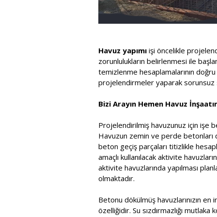
Havuz yapımı
işi öncelikle projele
zorunlulukların belirlenmesi ile baş
temizlenme hesaplamalarının doğru ya
projelendirmeler yaparak sorunsuz s
Bizi Arayın Hemen Havuz İnşaatını
Projelendirilmiş havuzunuz için işe b
Havuzun zemin ve perde betonları dök
beton geçiş parçaları titizlikle he
amaçlı kullanılacak aktivite havuzla
aktivite havuzlarında yapılması pla
olmaktadır.
Betonu dökülmüş havuzlarınızın en in
özelliğidir. Su sızdırmazlığı mutlaka 