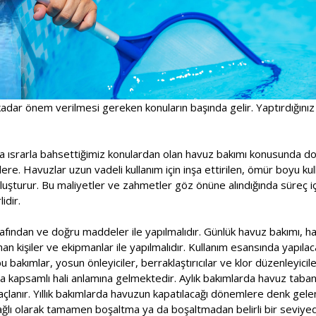
adar önem verilmesi gereken konuların başında gelir. Yaptırdığınız
a ısrarla bahsettiğimiz konulardan olan havuz bakımı konusunda doğ
ere. Havuzlar uzun vadeli kullanım için inşa ettirilen, ömür boyu kull
oluşturur. Bu maliyetler ve zahmetler göz önüne alındığında süreç 
idir.
fından ve doğru maddeler ile yapılmalıdır. Günlük havuz bakımı, haf
n kişiler ve ekipmanlar ile yapılmalıdır. Kullanım esansında yapılac
 bakımlar, yosun önleyiciler, berraklaştırıcılar ve klor düzenleyicile
a kapsamlı hali anlamına gelmektedir. Aylık bakımlarda havuz taban
çlanır. Yıllık bakımlarda havuzun kapatılacağı dönemlere denk gele
ağlı olarak tamamen boşaltma ya da boşaltmadan belirli bir seviy