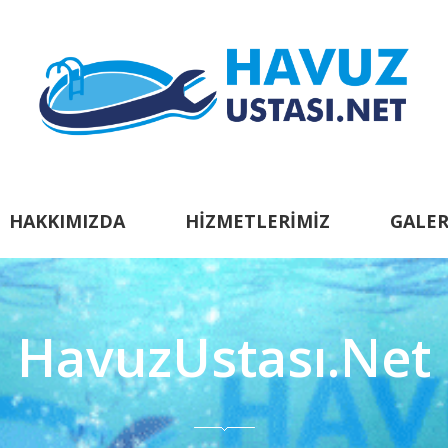
HAKKIMIZDA
HIZMETLERIMIZ
GALER
HavuzUstası.Net