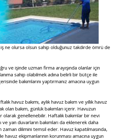
 iş ne olursa olsun sahip olduğunuz takdirde ömrü de
ru ve işinde uzman firma arayışında olanlar için
anıma sahip olabilmek adına belirli bir bütçe ile
içerisinde bakımlarını yaptırmanız amacına uygun
talık havuz bakımı, aylık havuz bakım ve yıllık havuz
ak olan bakım, günlük bakımları içerir. Havuzun
r olarak genellenebilir. Haftalık bakımlar bir nevi
ı ve yan duvarların bakımları da eklenerek daha
n zaman dilimini temsil eder. Havuz kapatılmasında,
ede havuz ekipmanlarının korunması amacına uygun