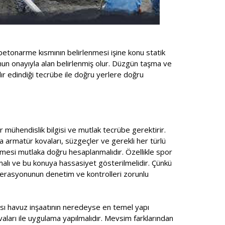
betonarme kısmının belirlenmesi işine konu statik
unun onayıyla alan belirlenmiş olur. Düzgün taşma ve
ır edindiği tecrübe ile doğru yerlere doğru
r mühendislik bilgisi ve mutlak tecrübe gerektirir.
a armatür kovaları, süzgeçler ve gerekli her türlü
mesi mutlaka doğru hesaplanmalıdır. Özellikle spor
lmalı ve bu konuya hassasiyet gösterilmelidir. Çünkü
ederasyonunun denetim ve kontrolleri zorunlu
ması havuz inşaatının neredeyse en temel yapı
ıvaları ile uygulama yapılmalıdır. Mevsim farklarından