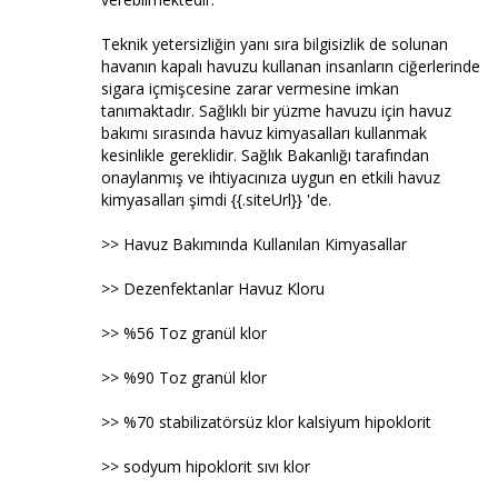
Teknik yetersizliğin yanı sıra bilgisizlik de solunan
havanın kapalı havuzu kullanan insanların ciğerlerinde
sigara içmişcesine zarar vermesine imkan
tanımaktadır. Sağlıklı bir yüzme havuzu için havuz
bakımı sırasında havuz kimyasalları kullanmak
kesinlikle gereklidir. Sağlık Bakanlığı tarafından
onaylanmış ve ihtiyacınıza uygun en etkili havuz
kimyasalları şimdi {{.siteUrl}} 'de.
>> Havuz Bakımında Kullanılan Kimyasallar
>> Dezenfektanlar Havuz Kloru
>> %56 Toz granül klor
>> %90 Toz granül klor
>> %70 stabilizatörsüz klor kalsiyum hipoklorit
>> sodyum hipoklorit sıvı klor