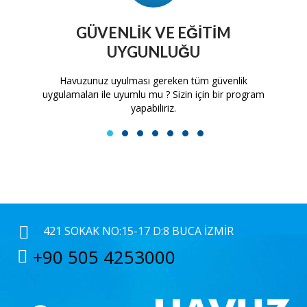
GÜVENLIK VE EĞITIM
UYGUNLUĞU
tam
Havuzunuz uyulması gereken tüm güvenlik
H
uygulamaları ile uyumlu mu ? Sizin için bir program
yapabiliriz.
1
2
3
4
5
6
7
421 SOKAK NO:15-17 D:8 BUCA İZMIR
+90 505 4253000