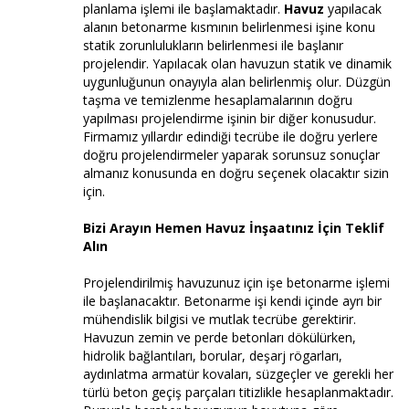
planlama işlemi ile başlamaktadır.
Havuz
yapılacak
alanın betonarme kısmının belirlenmesi işine konu
statik zorunlulukların belirlenmesi ile başlanır
projelendir. Yapılacak olan havuzun statik ve dinamik
uygunluğunun onayıyla alan belirlenmiş olur. Düzgün
taşma ve temizlenme hesaplamalarının doğru
yapılması projelendirme işinin bir diğer konusudur.
Firmamız yıllardır edindiği tecrübe ile doğru yerlere
doğru projelendirmeler yaparak sorunsuz sonuçlar
almanız konusunda en doğru seçenek olacaktır sizin
için.
Bizi Arayın Hemen Havuz İnşaatınız İçin Teklif
Alın
Projelendirilmiş havuzunuz için işe betonarme işlemi
ile başlanacaktır. Betonarme işi kendi içinde ayrı bir
mühendislik bilgisi ve mutlak tecrübe gerektirir.
Havuzun zemin ve perde betonları dökülürken,
hidrolik bağlantıları, borular, deşarj rögarları,
aydınlatma armatür kovaları, süzgeçler ve gerekli her
türlü beton geçiş parçaları titizlikle hesaplanmaktadır.