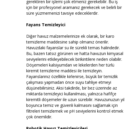
gerektiren bir işlemi şok etmeniz gerekebilir. Bu iş
için bir profesyonel aramanız gerekecek ve belirli bir
süre yüzmemenizi tavsiye edeceklerdir.
Fayans Temizleyici
Diğer havuz malzemelerinize ek olarak, bir karo
temizleme maddesine sahip olmanız önerilir.
Havuzdaki fayanslar su ile sürekli temas halindedir.
Bu, bazen tatsız görünen ve hatta havuzun kimyasal
seviyelerini etkileyebilecek birikintilere neden olabilir.
Döşemeleri kalsiyumdan ve lekelerden her türlü
kiremit temizleme maddesi ile temizleyin.
Fayanslarınız özellikle kirlenirse, büyük bir temizlik
çalışması yapmadan önce suyu tahliye etmeyi
düşünebilirsiniz. Aksi takdirde, bir bez üzerinde az
miktarda temizleyici kullanılması, yalnızca hafifçe
kiremitli döşemeler ile uzun sürebilir. Havuzunuzun yıl
boyunca temiz ve güvenli kalmasını sağlamak için
filtreleri temizlemek ve pH seviyelerini kontrol etmek
çok önemlidir.
Robotik Havuz Temizleyicileri