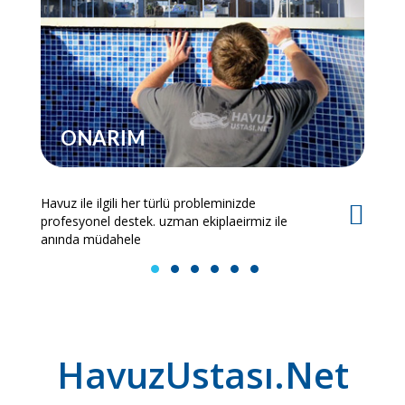
ONARIM
Havuz ile ilgili her türlü probleminizde
Es
profesyonel destek. uzman ekiplaeirmiz ile
bi
anında müdahele
1
2
3
4
5
6
HavuzUstası.Net