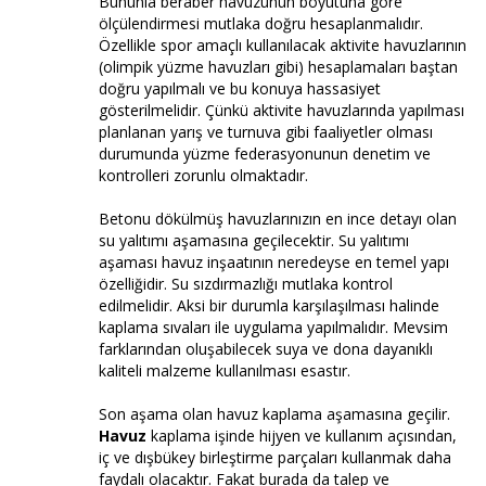
Bununla beraber havuzunun boyutuna göre
ölçülendirmesi mutlaka doğru hesaplanmalıdır.
Özellikle spor amaçlı kullanılacak aktivite havuzlarının
(olimpik yüzme havuzları gibi) hesaplamaları baştan
doğru yapılmalı ve bu konuya hassasiyet
gösterilmelidir. Çünkü aktivite havuzlarında yapılması
planlanan yarış ve turnuva gibi faaliyetler olması
durumunda yüzme federasyonunun denetim ve
kontrolleri zorunlu olmaktadır.
Betonu dökülmüş havuzlarınızın en ince detayı olan
su yalıtımı aşamasına geçilecektir. Su yalıtımı
aşaması havuz inşaatının neredeyse en temel yapı
özelliğidir. Su sızdırmazlığı mutlaka kontrol
edilmelidir. Aksi bir durumla karşılaşılması halinde
kaplama sıvaları ile uygulama yapılmalıdır. Mevsim
farklarından oluşabilecek suya ve dona dayanıklı
kaliteli malzeme kullanılması esastır.
Son aşama olan havuz kaplama aşamasına geçilir.
Havuz
kaplama işinde hijyen ve kullanım açısından,
iç ve dışbükey birleştirme parçaları kullanmak daha
faydalı olacaktır. Fakat burada da talep ve