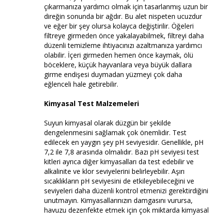
çıkarmanıza yardımcı olmak için tasarlanmış uzun bir
direğin sonunda bir ağdır. Bu alet nispeten ucuzdur
ve eğer bir şey olursa kolayca değiştirilir. Öğeleri
filtreye girmeden önce yakalayabilmek, filtreyi daha
düzenli temizleme ihtiyacınızı azaltmanıza yardımcı
olabilir. İçeri girmeden hemen önce kaymak, ölü
böceklere, küçük hayvanlara veya büyük dallara
girme endişesi duymadan yüzmeyi çok daha
eğlenceli hale getirebilir.
Kimyasal Test Malzemeleri
Suyun kimyasal olarak düzgün bir şekilde
dengelenmesini sağlamak çok önemlidir. Test
edilecek en yaygın şey pH seviyesidir. Genellikle, pH
7,2 ile 7,8 arasında olmalıdır. Bazı pH seviyesi test
kitleri ayrıca diğer kimyasalları da test edebilir ve
alkalinite ve klor seviyelerini belirleyebilir. Aşırı
sıcaklıkların pH seviyesini de etkileyebileceğini ve
seviyeleri daha düzenli kontrol etmenizi gerektirdiğini
unutmayın. Kimyasallarınızın damgasını vurursa,
havuzu dezenfekte etmek için çok miktarda kimyasal