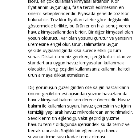
kloru, en çok kullanılan kimyasallardandır. Klor
fiyatlarının uygunluğu, fazla tercih edilmesinin en
önemli sebeplerindendir. Piyasada genelde toz klor
bulunabilir. Toz klor fiyatları talebe göre değişkenlik
göstermekle birlikte, bu ürünler en hızlı sonuç veren
havuz kimyasallarından biridir. Bir diğer kimyasal olan
yosun öldürücü, var olan yosunu çürütür ve yenisinin
üremesine engel olur. Ürün, talimatlara uygun
şekilde uygulandığında kısa sürede etkili çözüm
sunar. Dikkat etmeniz gereken; içeriği kaliteli olan ve
standartlara uygun havuz kimyasalları kullanmak
olacaktır. Hangi çeşidini kullanırsanız kullanın, kaliteli
ürün almaya dikkat etmelisiniz.
Dış görünüşün güzelliğinden öte salgın hastalıkların
önüne geçilebilmesi açısından yüzme havuzlarında
havuz kimyasal bakımı son derece önemlidir. Havuz
bakımı ile kullanılan suyun, havuz çevresinin ve içinin
temizliği yapılarak havuz mikroplardan arındırılmalıdır.
Sevdiklerimizin eğlendiği, vakit geçirdiği yüzme
havuzu temiz olduğunda içerisindeki su da temiz ve
berrak olacaktır. Sağlıklı bir eğlence için havuz
suyunun içme suyu kadar temiz olması