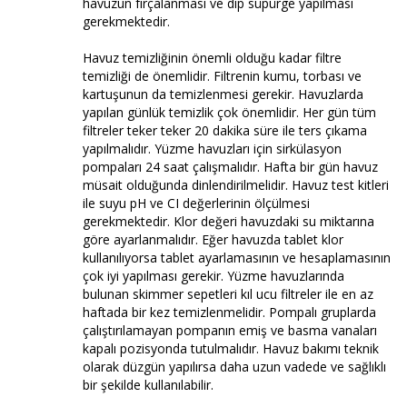
havuzun fırçalanması ve dip süpürge yapılması
gerekmektedir.
Havuz temizliğinin önemli olduğu kadar filtre
temizliği de önemlidir. Filtrenin kumu, torbası ve
kartuşunun da temizlenmesi gerekir. Havuzlarda
yapılan günlük temizlik çok önemlidir. Her gün tüm
filtreler teker teker 20 dakika süre ile ters çıkama
yapılmalıdır. Yüzme havuzları için sirkülasyon
pompaları 24 saat çalışmalıdır. Hafta bir gün havuz
müsait olduğunda dinlendirilmelidir. Havuz test kitleri
ile suyu pH ve CI değerlerinin ölçülmesi
gerekmektedir. Klor değeri havuzdaki su miktarına
göre ayarlanmalıdır. Eğer havuzda tablet klor
kullanılıyorsa tablet ayarlamasının ve hesaplamasının
çok iyi yapılması gerekir. Yüzme havuzlarında
bulunan skimmer sepetleri kıl ucu filtreler ile en az
haftada bir kez temizlenmelidir. Pompalı gruplarda
çalıştırılamayan pompanın emiş ve basma vanaları
kapalı pozisyonda tutulmalıdır. Havuz bakımı teknik
olarak düzgün yapılırsa daha uzun vadede ve sağlıklı
bir şekilde kullanılabilir.