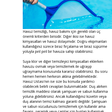
Havuz temizliği, havuz bakımı için gerekli olan üç
önemli kriterden birisidir. Diğer ikisi ise havuz
kimyasalları ve havuz dolaşımıdır. Doğru ekipmanları
kullandığınız sürece biraz fırçalama ve biraz süpürme
yoluyla pırıl pırıl bir havuza sahip olabilirsiniz.
Suya klor ve diğer temizleyici kimyasalları eklerken
havuzu ovmak veya temizlemek ile uğraşıp
uğraşmama konusunda kararsız olabilirsiniz. Bu soru
hemen hemen herkesin aklına gelebilmektedir.
Havuz Ustası'nın ise size bu konuda yardımcı
olabilecek belirli cevapları bulunmaktadır. Duş alırken
temizlik maddesi olarak şampuan ve sabun kullanma
yoluna gidebilirsiniz. Ancak kullandığınız küvetin veya
duş alanının temiz kalması garanti değildir. Şampuan
ve sabun vücudunuzu temizlemek için kullanılır ama
fayans, seramik veya camlar için bunları kullanmak