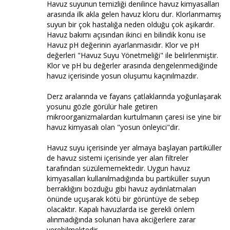
Havuz suyunun temizliği denilince havuz kimyasalları
arasında ilk akla gelen havuz kloru dur. Klorlanmamış
suyun bir çok hastalığa neden olduğu çok aşikardır.
Havuz bakımı açısından ikinci en bilindik konu ise
Havuz pH değerinin ayarlanmasıdır. Klor ve pH
değerleri "Havuz Suyu Yönetmeliği" ile belirlenmiştir.
Klor ve pH bu değerler arasında dengelenmediğinde
havuz içerisinde yosun oluşumu kaçınılmazdır.
Derz aralarında ve fayans çatlaklarında yoğunlaşarak
yosunu gözle görülür hale getiren
mikroorganizmalardan kurtulmanın çaresi ise yine bir
havuz kimyasalı olan "yosun önleyici"dir.
Havuz suyu içerisinde yer almaya başlayan partiküller
de havuz sistemi içerisinde yer alan filtreler
tarafından süzülememektedir. Uygun havuz
kimyasalları kullanılmadığında bu partiküller suyun
berraklığını bozduğu gibi havuz aydınlatmaları
önünde uçuşarak kötü bir görüntüye de sebep
olacaktır. Kapalı havuzlarda ise gerekli önlem
alınmadığında solunan hava akciğerlere zarar
verebilmektedir.